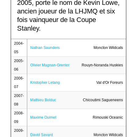
2005, porte le nom de Kevin Lowe,
ancien joueur de la LHJMQ et six
fois vainqueur de la Coupe
Stanley.
2004-
Nathan Saunders
Moncton Wildcats
05
2005-
Olivier Magnan-Grenier
Rouyn-Noranda Huskies
06
2006-
Kristopher Letang
Val d'Or Foreurs
07
2007-
Mathieu Bolduc
Chicoutimi Sagueneens
08
2008-
Maxime Ouimet
Rimouski Oceanic
09
2009-
David Savard
Moncton Wildcats