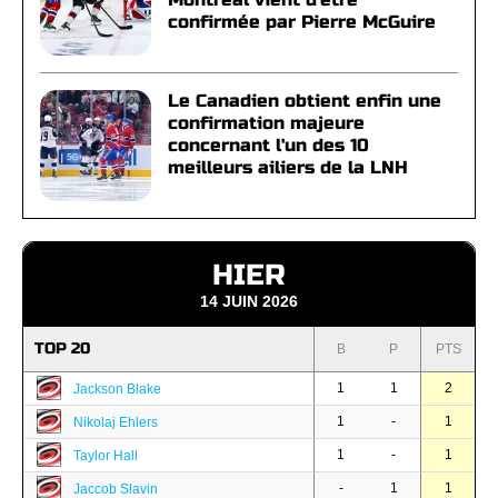
confirmée par Pierre McGuire
Le Canadien obtient enfin une
confirmation majeure
concernant l'un des 10
meilleurs ailiers de la LNH
HIER
14 JUIN 2026
TOP 20
B
P
PTS
1
1
2
Jackson Blake
1
-
1
Nikolaj Ehlers
1
-
1
Taylor Hall
-
1
1
Jaccob Slavin