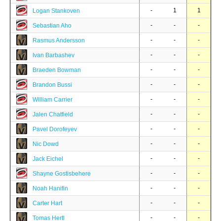
-
1
1
Logan Stankoven
-
-
-
Sebastian Aho
-
-
-
Rasmus Andersson
-
-
-
Ivan Barbashev
-
-
-
Braeden Bowman
-
-
-
Brandon Bussi
-
-
-
William Carrier
-
-
-
Jalen Chatfield
-
-
-
Pavel Dorofeyev
-
-
-
Nic Dowd
-
-
-
Jack Eichel
-
-
-
Shayne Gostisbehere
-
-
-
Noah Hanifin
-
-
-
Carter Hart
-
-
-
Tomas Hertl