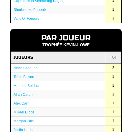
1
Cape Breton Screaming Eagles
1
Sherbrooke Phoenix
1
Val d'Or Foreurs
PAR JOUEUR
TROPHÉE KEVIN-LOWE
JOUEURS
TOT
2
Noah Laaouan
1
Tobie Bisson
1
Mathieu Bolduc
1
Allan Caron
1
Alex Carr
1
Mikael Diotte
1
Morgan Ellis
1
Justin Hache