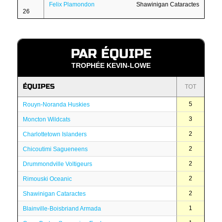
Felix Plamondon
Shawinigan Cataractes
26
PAR ÉQUIPE
TROPHÉE KEVIN-LOWE
ÉQUIPES
TOT
5
Rouyn-Noranda Huskies
3
Moncton Wildcats
2
Charlottetown Islanders
2
Chicoutimi Sagueneens
2
Drummondville Voltigeurs
2
Rimouski Oceanic
2
Shawinigan Cataractes
1
Blainville-Boisbriand Armada