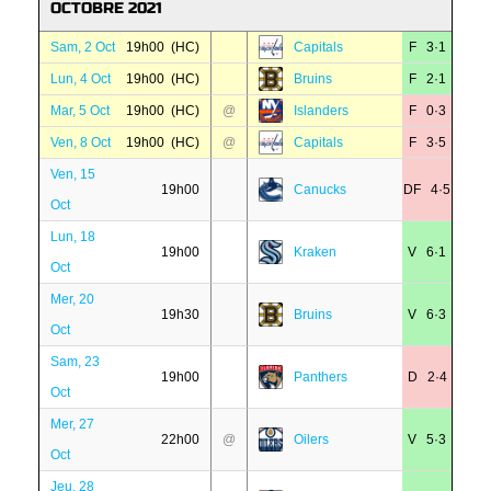
OCTOBRE 2021
Sam, 2 Oct
19h00 (HC)
Capitals
F 3·1
Lun, 4 Oct
19h00 (HC)
Bruins
F 2·1
Mar, 5 Oct
19h00 (HC)
@
Islanders
F 0·3
Ven, 8 Oct
19h00 (HC)
@
Capitals
F 3·5
Ven, 15
19h00
Canucks
DF 4·5
Oct
Lun, 18
19h00
Kraken
V 6·1
Oct
Mer, 20
19h30
Bruins
V 6·3
Oct
Sam, 23
19h00
Panthers
D 2·4
Oct
Mer, 27
22h00
@
Oilers
V 5·3
Oct
Jeu, 28