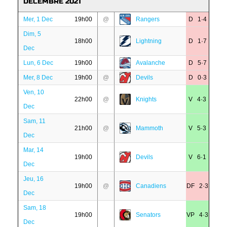
DÉCEMBRE 2021
Mer, 1 Dec
19h00
@
Rangers
D 1·4
Dim, 5
18h00
Lightning
D 1·7
Dec
Lun, 6 Dec
19h00
Avalanche
D 5·7
Mer, 8 Dec
19h00
@
Devils
D 0·3
Ven, 10
22h00
@
Knights
V 4·3
Dec
Sam, 11
21h00
@
Mammoth
V 5·3
Dec
Mar, 14
19h00
Devils
V 6·1
Dec
Jeu, 16
19h00
@
Canadiens
DF 2·3
Dec
Sam, 18
19h00
Senators
VP 4·3
Dec