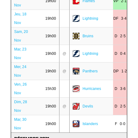
19h00
Flames
VP 2·1
Nov
Jeu, 18
19h00
Lightning
DF 3·4
Nov
Sam, 20
19h00
Bruins
D 2·5
Nov
Mar, 23
19h00
@
Lightning
D 0·4
Nov
Mer, 24
19h00
@
Panthers
DP 1·2
Nov
Ven, 26
15h30
Hurricanes
D 3·6
Nov
Dim, 28
19h00
@
Devils
D 2·5
Nov
Mar, 30
19h00
Islanders
F 0·0
Nov