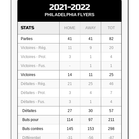
2021-2022
PHILADELPHIA FLYERS
STATS
HOME
AWAY
TOT
Parties
41
41
82
Victoires - Rég.
11
9
20
Victoires - Prol.
3
1
4
Victoires - Fus.
-
1
1
Victoires
14
11
25
Défaites - Rég.
21
25
46
Défaites - Prol.
3
4
7
Défaites - Fus.
3
1
4
Défaites
27
30
57
Buts pour
114
97
211
Buts contres
145
153
298
Différentiel
-31
-56
-87