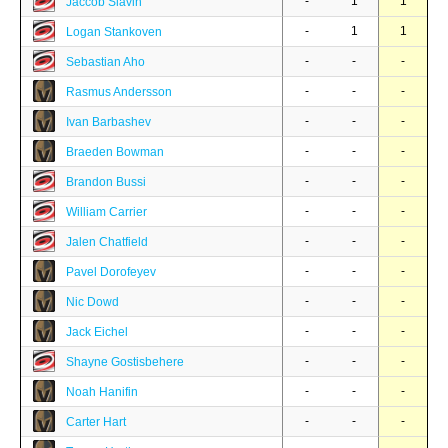
-
1
1
Jaccob Slavin
-
1
1
Logan Stankoven
-
-
-
Sebastian Aho
-
-
-
Rasmus Andersson
-
-
-
Ivan Barbashev
-
-
-
Braeden Bowman
-
-
-
Brandon Bussi
-
-
-
William Carrier
-
-
-
Jalen Chatfield
-
-
-
Pavel Dorofeyev
-
-
-
Nic Dowd
-
-
-
Jack Eichel
-
-
-
Shayne Gostisbehere
-
-
-
Noah Hanifin
-
-
-
Carter Hart