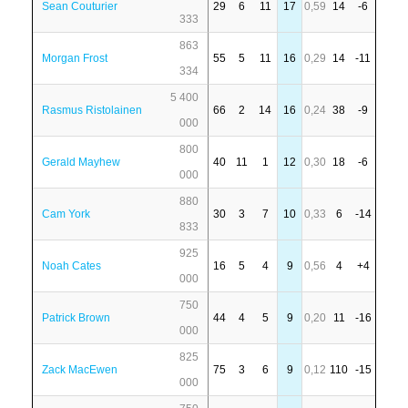
Sean Couturier
29
6
11
17
0,59
14
-6
333
863
Morgan Frost
55
5
11
16
0,29
14
-11
334
5 400
Rasmus Ristolainen
66
2
14
16
0,24
38
-9
000
800
Gerald Mayhew
40
11
1
12
0,30
18
-6
000
880
Cam York
30
3
7
10
0,33
6
-14
833
925
Noah Cates
16
5
4
9
0,56
4
+4
000
750
Patrick Brown
44
4
5
9
0,20
11
-16
000
825
Zack MacEwen
75
3
6
9
0,12
110
-15
000