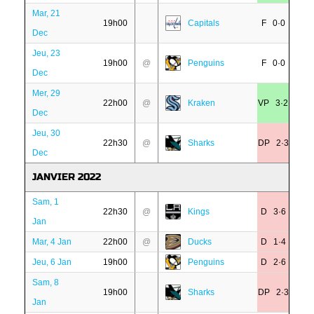
Mar, 21
19h00
Capitals
F 0·0
Dec
Jeu, 23
19h00
@
Penguins
F 0·0
Dec
Mer, 29
22h00
@
Kraken
VP 3·2
Dec
Jeu, 30
22h30
@
Sharks
DP 2·3
Dec
JANVIER 2022
Sam, 1
22h30
@
Kings
D 3·6
Jan
Mar, 4 Jan
22h00
@
Ducks
D 1·4
Jeu, 6 Jan
19h00
Penguins
D 2·6
Sam, 8
19h00
Sharks
DP 2·3
Jan