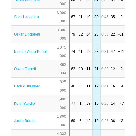
000
3 000
Scott Laughton
67
11
19
30
0,45
35
-9
000
3 000
Oskar Lindblom
79
12
14
26
0,33
22
-11
000
1 075
Nicolas Aube-Kubel
74
11
12
23
0,31
47
+11
000
863
Owen Tippett
63
10
11
21
0,33
12
-2
334
825
Derick Brassard
46
8
11
19
0,41
16
+4
000
900
Keith Yandle
77
1
18
19
0,25
14
-47
000
1 800
Justin Braun
69
6
12
18
0,26
36
+2
000
4 333