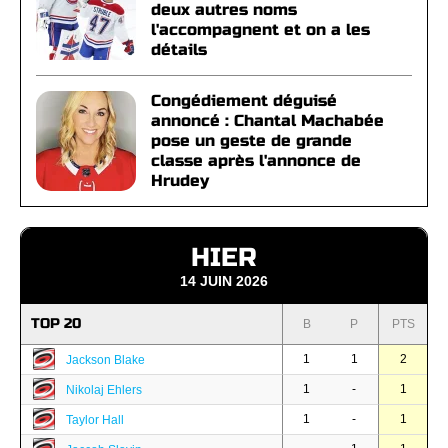
deux autres noms
l'accompagnent et on a les
détails
Congédiement déguisé
annoncé : Chantal Machabée
pose un geste de grande
classe après l'annonce de
Hrudey
HIER
14 JUIN 2026
TOP 20
B
P
PTS
1
1
2
Jackson Blake
1
-
1
Nikolaj Ehlers
1
-
1
Taylor Hall