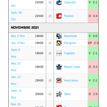
22h00
@
Canucks
V 2·1
Oct
Sam, 30
22h00
@
Flames
D 0·4
Oct
NOVEMBRE 2021
Mar, 2 Nov
19h00
Mammoth
V 3·0
Jeu, 4 Nov
19h00
@
Penguins
DP 2·3
Sam, 6
19h00
@
Capitals
V 2·1
Nov
Mer, 10
19h30
Maple Leafs
D 0·3
Nov
Ven, 12
19h00
@
Hurricanes
V 2·1
Nov
Sam, 13
20h00
@
Stars
D 2·5
Nov
Mar, 16