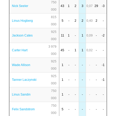
750
Nick Seeler
43
1
2
3
0,07
29
-3
000
815
Linus Hogberg
5
-
2
2
0,40
2
-
000
925
Jackson Cates
11
1
-
1
0,09
-
-2
000
3 979
Carter Hart
45
-
1
1
0,02
-
-
000
925
Wade Allison
1
-
-
-
-
-
-1
000
925
Tanner Laczynski
1
-
-
-
-
-
-1
000
750
Linus Sandin
1
-
-
-
-
-
-
000
750
Felix Sandstrom
5
-
-
-
-
-
-
000