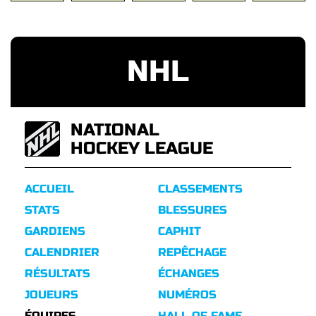
NHL
NATIONAL
HOCKEY LEAGUE
ACCUEIL
CLASSEMENTS
STATS
BLESSURES
GARDIENS
CAPHIT
CALENDRIER
REPÊCHAGE
RÉSULTATS
ÉCHANGES
JOUEURS
NUMÉROS
ÉQUIPES
HALL OF FAME