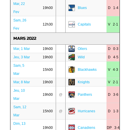
Mar, 22
19h00
Blues
D 1·4
Fev
Sam, 26
12h30
Capitals
V 2·1
Fev
MARS 2022
Mar, 1 Mar
19h00
Oilers
D 0·3
Jeu, 3 Mar
19h00
Wild
D 4·5
Sam, 5
15h00
Blackhawks
V 4·3
Mar
Mar, 8 Mar
19h00
Knights
V 2·1
Jeu, 10
19h00
@
Panthers
D 3·6
Mar
Sam, 12
15h00
@
Hurricanes
D 1·3
Mar
Dim, 13
19h00
Canadiens
DP 3·4