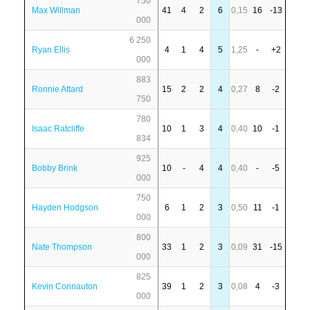
750
Max Willman
41
4
2
6
0,15
16
-13
000
6 250
Ryan Ellis
4
1
4
5
1,25
-
+2
000
883
Ronnie Attard
15
2
2
4
0,27
8
-2
750
780
Isaac Ratcliffe
10
1
3
4
0,40
10
-1
834
925
Bobby Brink
10
-
4
4
0,40
-
-5
000
750
Hayden Hodgson
6
1
2
3
0,50
11
-1
000
800
Nate Thompson
33
1
2
3
0,09
31
-15
000
825
Kevin Connauton
39
1
2
3
0,08
4
-3
000