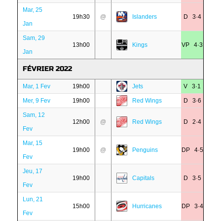
Mar, 25
19h30
@
Islanders
D 3·4
Jan
Sam, 29
13h00
Kings
VP 4·3
Jan
FÉVRIER 2022
Mar, 1 Fev
19h00
Jets
V 3·1
Mer, 9 Fev
19h00
Red Wings
D 3·6
Sam, 12
12h00
@
Red Wings
D 2·4
Fev
Mar, 15
19h00
@
Penguins
DP 4·5
Fev
Jeu, 17
19h00
Capitals
D 3·5
Fev
Lun, 21
15h00
Hurricanes
DP 3·4
Fev