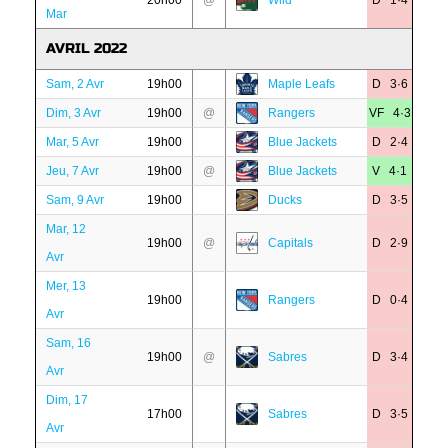
20h00
@
Wild
D 1·4
Mar
AVRIL 2022
Sam, 2 Avr
19h00
Maple Leafs
D 3·6
Dim, 3 Avr
19h00
@
Rangers
VF 4·3
Mar, 5 Avr
19h00
Blue Jackets
D 2·4
Jeu, 7 Avr
19h00
@
Blue Jackets
V 4·1
Sam, 9 Avr
19h00
Ducks
D 3·5
Mar, 12
19h00
@
Capitals
D 2·9
Avr
Mer, 13
19h00
Rangers
D 0·4
Avr
Sam, 16
19h00
@
Sabres
D 3·4
Avr
Dim, 17
17h00
Sabres
D 3·5
Avr