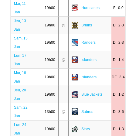
Mar, 11
19h00
Hurricanes
F 0·0
Jan
Jeu, 13
19h00
@
Bruins
D 2·3
Jan
Sam, 15
19h00
Rangers
D 2·3
Jan
Lun, 17
19h30
@
Islanders
D 1·4
Jan
Mar, 18
19h00
Islanders
DF 3·4
Jan
Jeu, 20
19h00
Blue Jackets
D 1·2
Jan
Sam, 22
13h00
@
Sabres
D 3·6
Jan
Lun, 24
19h00
Stars
D 1·3
Jan