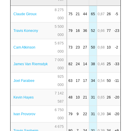
8 275
Claude Giroux
75
21
44
65
0,87
26
-5
000
5 500
Travis Konecny
79
16
36
52
0,66
77
-23
000
5 875
Cam Atkinson
73
23
27
50
0,68
10
-2
000
7 000
James Van Riemsdyk
82
24
14
38
0,46
25
-33
000
925
Joel Farabee
63
17
17
34
0,54
50
-11
000
7 142
Kevin Hayes
48
10
21
31
0,65
26
-20
587
6 750
Ivan Provorov
79
9
22
31
0,39
34
-20
000
4 675
Travis Sanheim
80
7
24
31
0,39
34
+9