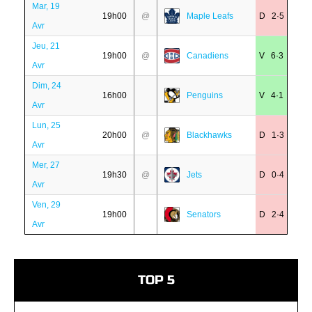
Mar, 19
19h00
@
Maple Leafs
D 2·5
Avr
Jeu, 21
19h00
@
Canadiens
V 6·3
Avr
Dim, 24
16h00
Penguins
V 4·1
Avr
Lun, 25
20h00
@
Blackhawks
D 1·3
Avr
Mer, 27
19h30
@
Jets
D 0·4
Avr
Ven, 29
19h00
Senators
D 2·4
Avr
TOP 5