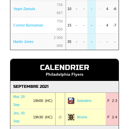
756
Yegor Zamula
10
-
-
-
-
4
-6
667
750
Connor Bunnaman
15
-
-
-
-
4
-7
000
2 000
Martin Jones
35
-
-
-
-
-
-
000
CALENDRIER
Philadelphia Flyers
SEPTEMBRE 2021
Mar, 28
19h00 (HC)
Islanders
F 2·3
Sep
Jeu, 30
19h30 (HC)
@
Bruins
F 2·4
Sep