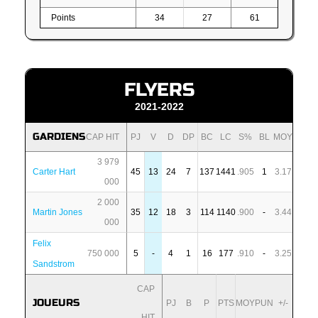
Points
34
27
61
FLYERS
2021-2022
GARDIENS
CAP HIT
PJ
V
D
DP
BC
LC
S%
BL
MOY
3 979
Carter Hart
45
13
24
7
137
1441
.905
1
3.17
000
2 000
Martin Jones
35
12
18
3
114
1140
.900
-
3.44
000
Felix
750 000
5
-
4
1
16
177
.910
-
3.25
Sandstrom
CAP
JOUEURS
PJ
B
P
PTS
MOY
PUN
+/-
HIT