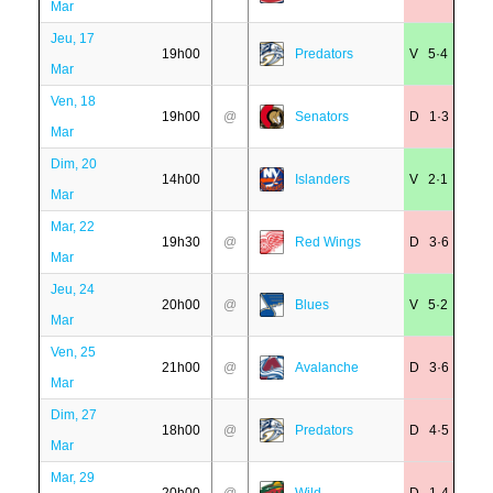
Mar
Jeu, 17
19h00
Predators
V 5·4
Mar
Ven, 18
19h00
@
Senators
D 1·3
Mar
Dim, 20
14h00
Islanders
V 2·1
Mar
Mar, 22
19h30
@
Red Wings
D 3·6
Mar
Jeu, 24
20h00
@
Blues
V 5·2
Mar
Ven, 25
21h00
@
Avalanche
D 3·6
Mar
Dim, 27
18h00
@
Predators
D 4·5
Mar
Mar, 29