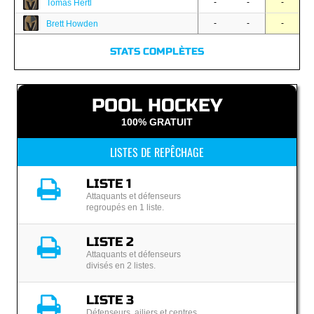
-
-
-
Tomas Hertl
-
-
-
Brett Howden
STATS COMPLÈTES
POOL HOCKEY
100% GRATUIT
LISTES DE REPÊCHAGE
LISTE 1
Attaquants et défenseurs
regroupés en 1 liste.
LISTE 2
Attaquants et défenseurs
divisés en 2 listes.
LISTE 3
Défenseurs, ailiers et centres