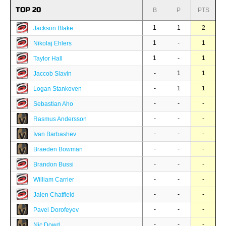
TOP 20
B
P
PTS
1
1
2
Jackson Blake
1
-
1
Nikolaj Ehlers
1
-
1
Taylor Hall
-
1
1
Jaccob Slavin
-
1
1
Logan Stankoven
-
-
-
Sebastian Aho
-
-
-
Rasmus Andersson
-
-
-
Ivan Barbashev
-
-
-
Braeden Bowman
-
-
-
Brandon Bussi
-
-
-
William Carrier
-
-
-
Jalen Chatfield
-
-
-
Pavel Dorofeyev
-
-
-
Nic Dowd