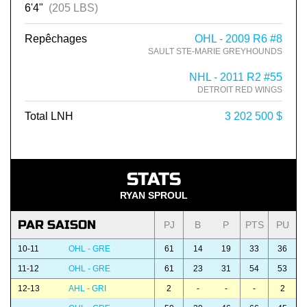
6'4"
(205 LBS)
Repêchages
OHL - 2009 R6 #8
SAULT STE-MARIE GREYHOUNDS
NHL - 2011 R2 #55
DETROIT RED WINGS
Total LNH
3 202 500 $
STATS
RYAN SPROUL
PAR SAISON
PJ
B
P
PTS
PU
10-11
OHL - GRE
61
14
19
33
36
11-12
OHL - GRE
61
23
31
54
53
12-13
AHL - GRI
2
-
-
-
2