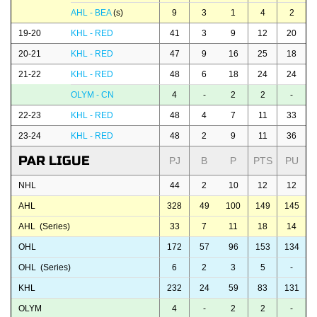
AHL - BEA
(s)
9
3
1
4
2
19-20
KHL - RED
41
3
9
12
20
20-21
KHL - RED
47
9
16
25
18
21-22
KHL - RED
48
6
18
24
24
OLYM - CN
4
-
2
2
-
22-23
KHL - RED
48
4
7
11
33
23-24
KHL - RED
48
2
9
11
36
PAR LIGUE
PJ
B
P
PTS
PU
NHL
44
2
10
12
12
AHL
328
49
100
149
145
AHL (Series)
33
7
11
18
14
OHL
172
57
96
153
134
OHL (Series)
6
2
3
5
-
KHL
232
24
59
83
131
OLYM
4
-
2
2
-