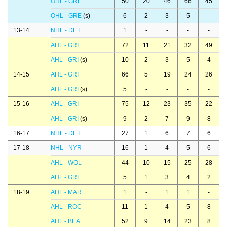
OHL - GRE
50
20
46
66
45
OHL - GRE
(s)
6
2
3
5
-
13-14
NHL - DET
1
-
-
-
-
AHL - GRI
72
11
21
32
49
AHL - GRI
(s)
10
2
3
5
4
14-15
AHL - GRI
66
5
19
24
26
AHL - GRI
(s)
5
-
-
-
-
15-16
AHL - GRI
75
12
23
35
22
AHL - GRI
(s)
9
2
7
9
8
16-17
NHL - DET
27
1
6
7
6
17-18
NHL - NYR
16
1
4
5
6
AHL - WOL
44
10
15
25
28
AHL - GRI
5
1
3
4
2
18-19
AHL - MAR
1
-
1
1
-
AHL - ROC
11
1
4
5
8
AHL - BEA
52
9
14
23
8