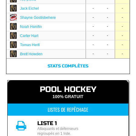
-
-
-
Jack Eichel
-
-
-
Shayne Gostisbehere
-
-
-
Noah Hanifin
-
-
-
Carter Hart
-
-
-
Tomas Hertl
-
-
-
Brett Howden
STATS COMPLÈTES
POOL HOCKEY
100% GRATUIT
LISTES DE REPÊCHAGE
LISTE 1
Attaquants et défenseurs
regroupés en 1 liste.