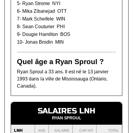
5-
Ryan Strome
NYI
6-
Mika Zibanejad
OTT
7-
Mark Scheifele
WIN
8-
Sean Couturier
PHI
9-
Dougie Hamilton
BOS
10-
Jonas Brodin
MIN
Quel âge a Ryan Sproul ?
Ryan Sproul a 33 ans. Il est né le 13 janvier
1993 dans la ville de Mississauga (Ontario,
Canada).
SALAIRES LNH
RYAN SPROUL
LNH
AGE
SALAIRE
CAP HIT
TOTAL