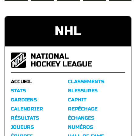
NHL
NATIONAL
HOCKEY LEAGUE
ACCUEIL
CLASSEMENTS
STATS
BLESSURES
GARDIENS
CAPHIT
CALENDRIER
REPÊCHAGE
RÉSULTATS
ÉCHANGES
JOUEURS
NUMÉROS