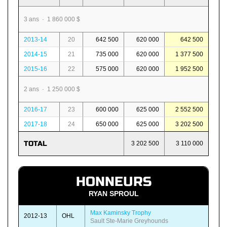
3 ans · 1 860 000 $
2013-14
20
642 500
620 000
642 500
2014-15
21
735 000
620 000
1 377 500
2015-16
22
575 000
620 000
1 952 500
2 ans · 1 250 000 $
2016-17
23
600 000
625 000
2 552 500
2017-18
24
650 000
625 000
3 202 500
TOTAL
3 202 500
3 110 000
HONNEURS
RYAN SPROUL
Max Kaminsky Trophy
2012-13
OHL
Sault Ste-Marie Greyhounds