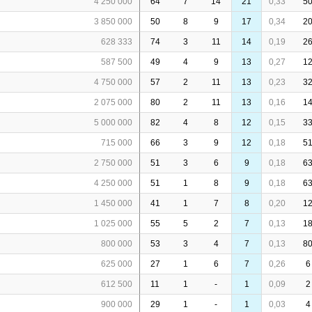
4 250 000
64
7
14
21
0,33
5
3 850 000
50
8
9
17
0,34
2
628 333
74
3
11
14
0,19
2
587 500
49
4
9
13
0,27
1
4 750 000
57
2
11
13
0,23
3
2 075 000
80
2
11
13
0,16
1
5 000 000
82
4
8
12
0,15
3
715 000
66
3
9
12
0,18
5
2 750 000
51
3
6
9
0,18
6
4 250 000
51
1
8
9
0,18
6
1 450 000
41
1
7
8
0,20
1
1 025 000
55
5
2
7
0,13
1
800 000
53
3
4
7
0,13
8
625 000
27
1
6
7
0,26
6
612 500
11
1
-
1
0,09
2
900 000
29
1
-
1
0,03
4