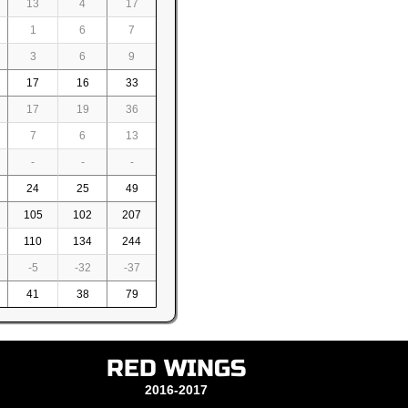
13
4
17
1
6
7
3
6
9
17
16
33
17
19
36
7
6
13
-
-
-
24
25
49
105
102
207
110
134
244
-5
-32
-37
41
38
79
RED WINGS
2016-2017