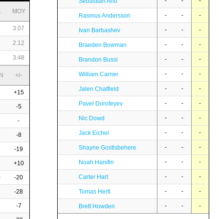
-
-
-
Sebastian Aho
L
MOY
-
-
-
Rasmus Andersson
3.07
-
-
-
Ivan Barbashev
2.12
-
-
-
Braeden Bowman
3.48
-
-
-
Brandon Bussi
-
-
-
William Carrier
N
+/-
-
-
-
Jalen Chatfield
2
+15
-
-
-
Pavel Dorofeyev
2
-5
-
-
-
Nic Dowd
8
-
-
-
-
Jack Eichel
6
-8
-
-
-
Shayne Gostisbehere
8
-19
-
-
-
Noah Hanifin
3
+10
-
-
-
Carter Hart
0
-20
-
-
-
7
-28
Tomas Hertl
8
-7
-
-
-
Brett Howden