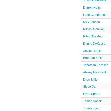
Justin Abdelkader
Darren Helm
Luke Glendening
Nick Jensen
Niklas Kronwall
Riley Sheahan
Danny DeKeyser
Xavier Ouellet
Brendan Smith
Jonathan Ericsson
Alexey Marchenko
Drew Miller
Steve Ott
Ryan Sproul
Tomas Nosek
Tomas Jurco