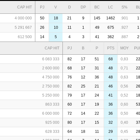
CAP HIT
PJ
V
D
DP
BC
LC
S%
B
4 000 000
50
18
21
9
145
1462
.901
1
5 291 667
26
10
11
1
49
675
.927
1
612 500
14
5
4
3
41
362
.887
2
CAP HIT
PJ
B
P
PTS
MOY
PU
6 083 333
82
17
51
68
0,83
2
2 600 000
68
17
31
48
0,71
2
4 750 000
76
12
36
48
0,63
1
2 750 000
82
25
21
46
0,56
2
5 250 000
79
17
24
41
0,52
1
863 333
60
17
19
36
0,60
5
6 000 000
72
14
22
36
0,50
4
925 000
80
17
15
32
0,40
3
628 333
64
18
11
29
0,45
2