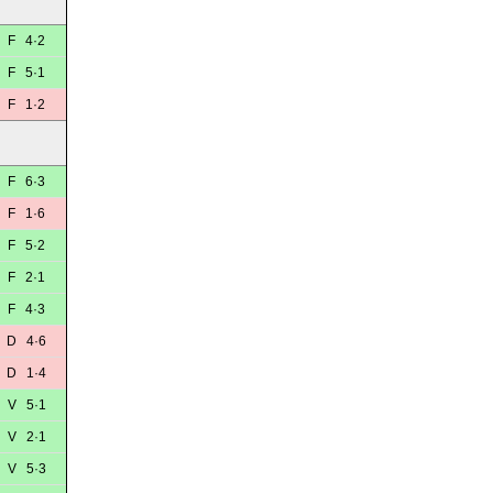
F 4·2
F 5·1
F 1·2
F 6·3
F 1·6
F 5·2
F 2·1
F 4·3
D 4·6
D 1·4
V 5·1
V 2·1
V 5·3