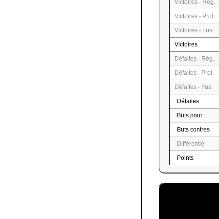
Victoires - Rég.
Victoires - Prol.
Victoires - Fus.
Victoires
Défaites - Rég.
Défaites - Prol.
Défaites - Fus.
Défaites
Buts pour
Buts contres
Différentiel
Points