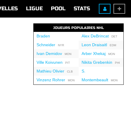
VELLES
LIGUE
POOL
STATS
JOUEURS POPULAIRES NHL
Braden
Alex DeBrincat
DET
Schneider
Leon Draisaitl
NYR
EDM
Ivan Demidov
Arber Xhekaj
MON
MON
Ville Koivunen
Nikita Grebenkin
PIT
PHI
Mathieu Olivier
S.
CLB
Vinzenz Rohrer
Montembeault
MON
MON