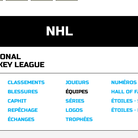
NHL
IONAL
KEY LEAGUE
CLASSEMENTS
JOUEURS
NUMÉROS
BLESSURES
ÉQUIPES
HALL OF 
CAPHIT
SÉRIES
ÉTOILES ·
REPÊCHAGE
LOGOS
ÉTOILES ·
ÉCHANGES
TROPHÉES