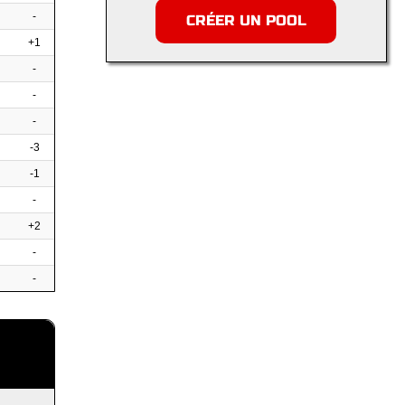
-
CRÉER UN POOL
+1
-
-
-
-3
-1
-
+2
-
-