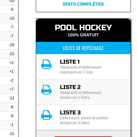
0
-20
STATS COMPLÈTES
0
-6
6
-10
POOL HOCKEY
2
-7
100% GRATUIT
2
-7
4
-29
LISTES DE REPÊCHAGE
3
-22
LISTE 1
1
+2
Attaquants et défenseurs
3
+1
regroupés en 1 liste.
3
-2
LISTE 2
2
+7
Attaquants et défenseurs
divisés en 2 listes.
8
-12
0
-8
LISTE 3
-8
Défenseurs, ailiers et centres
divisés en 3 listes.
-1
-12