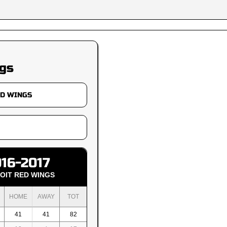
gs
16-2017
OIT RED WINGS
HOME
AWAY
TOT
41
41
82