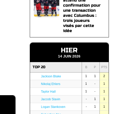
attend une
confirmation pour
une transaction
avec Columbus :
trois joueurs
visés par cette
idée
HIER
14 JUIN 2026
TOP 20
B
P
PTS
1
1
2
Jackson Blake
1
-
1
Nikolaj Ehlers
1
-
1
Taylor Hall
-
1
1
Jaccob Slavin
-
1
1
Logan Stankoven