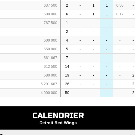
637 500
2
-
1
1
0,50
-
600 000
6
-
1
1
0,17
-
767 500
1
-
-
-
-
-
-
2
-
-
-
-
-
600 000
4
-
-
-
-
-
650 000
5
-
-
-
-
-
661 667
7
-
-
-
-
-
612 500
14
-
-
-
-
-
680 000
19
-
-
-
-
2
5 291 667
26
-
-
-
-
2
4 000 000
50
-
-
-
-
2
CALENDRIER
Detroit Red Wings