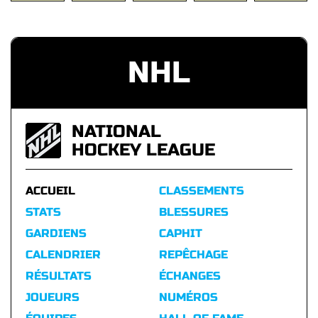
NHL
NATIONAL
HOCKEY LEAGUE
ACCUEIL
CLASSEMENTS
STATS
BLESSURES
GARDIENS
CAPHIT
CALENDRIER
REPÊCHAGE
RÉSULTATS
ÉCHANGES
JOUEURS
NUMÉROS