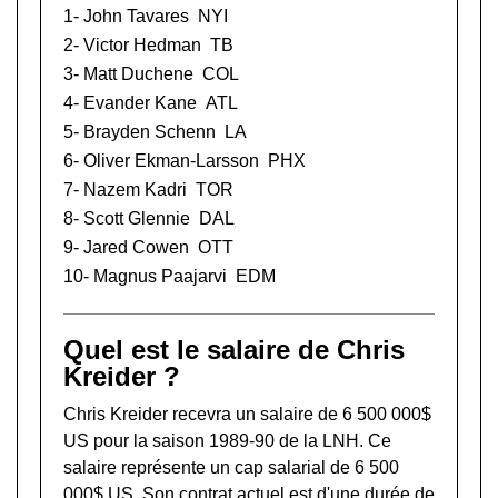
1-
John Tavares
NYI
2-
Victor Hedman
TB
3-
Matt Duchene
COL
4-
Evander Kane
ATL
5-
Brayden Schenn
LA
6-
Oliver Ekman-Larsson
PHX
7-
Nazem Kadri
TOR
8-
Scott Glennie
DAL
9-
Jared Cowen
OTT
10-
Magnus Paajarvi
EDM
Quel est le salaire de Chris
Kreider ?
Chris Kreider recevra un salaire de 6 500 000$
US pour la saison 1989-90 de la LNH. Ce
salaire représente un cap salarial de 6 500
000$ US. Son contrat actuel est d'une durée de