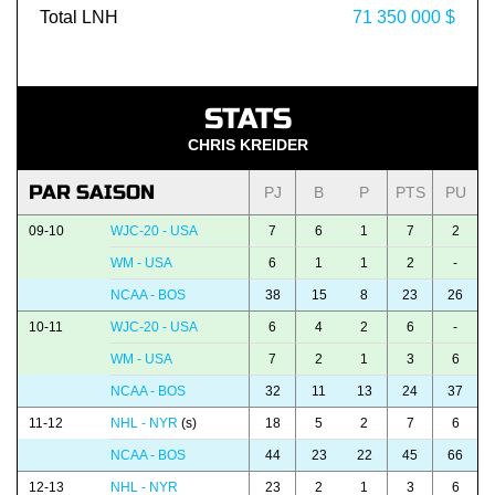
Total LNH
71 350 000 $
STATS
CHRIS KREIDER
PAR SAISON
PJ
B
P
PTS
PU
09-10
WJC-20 - USA
7
6
1
7
2
WM - USA
6
1
1
2
-
NCAA - BOS
38
15
8
23
26
10-11
WJC-20 - USA
6
4
2
6
-
WM - USA
7
2
1
3
6
NCAA - BOS
32
11
13
24
37
11-12
NHL - NYR
(s)
18
5
2
7
6
NCAA - BOS
44
23
22
45
66
12-13
NHL - NYR
23
2
1
3
6