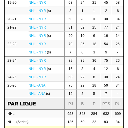
19-20
NHL - NYR
63
24
21
45
58
NHL - NYR
(s)
3
1
1
2
6
20-21
NHL - NYR
50
20
10
30
34
21-22
NHL - NYR
81
52
25
77
24
NHL - NYR
(s)
20
10
6
16
14
22-23
NHL - NYR
79
36
18
54
26
NHL - NYR
(s)
7
6
3
9
-
23-24
NHL - NYR
82
39
36
75
26
NHL - NYR
(s)
16
8
4
12
6
24-25
NHL - NYR
68
22
8
30
24
25-26
NHL - ANA
75
22
28
50
34
NHL - ANA
(s)
12
2
5
7
-
PAR LIGUE
PJ
B
P
PTS
PU
NHL
958
348
284
632
609
NHL (Series)
135
50
33
83
84