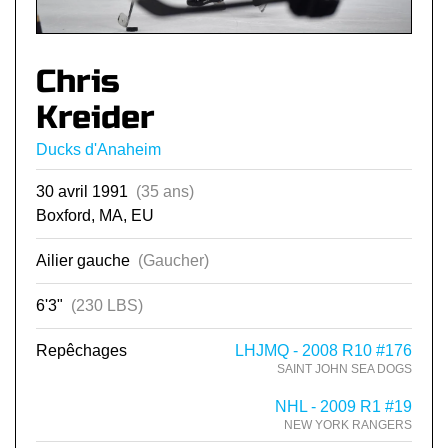
Chris
Kreider
Ducks d'Anaheim
30 avril 1991
(35 ans)
Boxford, MA, EU
Ailier gauche
(Gaucher)
6'3"
(230 LBS)
Repêchages
LHJMQ - 2008 R10 #176
SAINT JOHN SEA DOGS
NHL - 2009 R1 #19
NEW YORK RANGERS