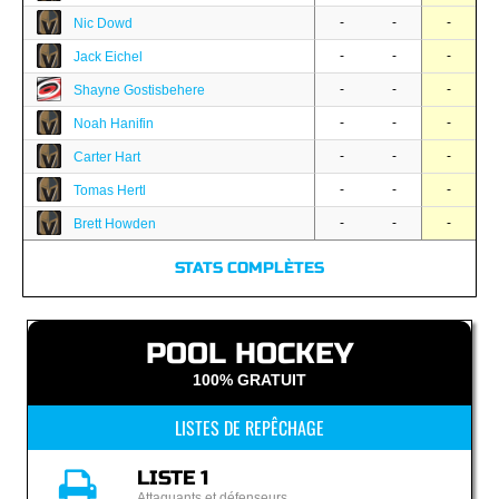
-
-
-
Nic Dowd
-
-
-
Jack Eichel
-
-
-
Shayne Gostisbehere
-
-
-
Noah Hanifin
-
-
-
Carter Hart
-
-
-
Tomas Hertl
-
-
-
Brett Howden
STATS COMPLÈTES
POOL HOCKEY
100% GRATUIT
LISTES DE REPÊCHAGE
LISTE 1
Attaquants et défenseurs