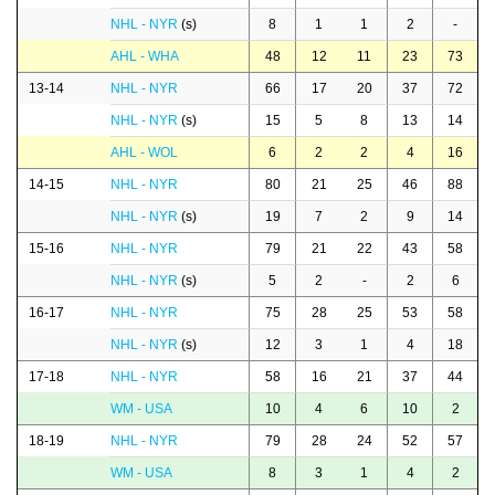
NHL - NYR
(s)
8
1
1
2
-
AHL - WHA
48
12
11
23
73
13-14
NHL - NYR
66
17
20
37
72
NHL - NYR
(s)
15
5
8
13
14
AHL - WOL
6
2
2
4
16
14-15
NHL - NYR
80
21
25
46
88
NHL - NYR
(s)
19
7
2
9
14
15-16
NHL - NYR
79
21
22
43
58
NHL - NYR
(s)
5
2
-
2
6
16-17
NHL - NYR
75
28
25
53
58
NHL - NYR
(s)
12
3
1
4
18
17-18
NHL - NYR
58
16
21
37
44
WM - USA
10
4
6
10
2
18-19
NHL - NYR
79
28
24
52
57
WM - USA
8
3
1
4
2