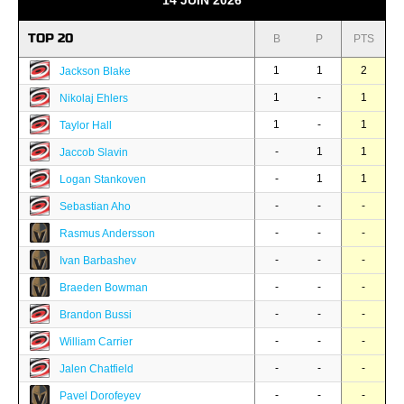
14 JUIN 2026
TOP 20
B
P
PTS
1
1
2
Jackson Blake
1
-
1
Nikolaj Ehlers
1
-
1
Taylor Hall
-
1
1
Jaccob Slavin
-
1
1
Logan Stankoven
-
-
-
Sebastian Aho
-
-
-
Rasmus Andersson
-
-
-
Ivan Barbashev
-
-
-
Braeden Bowman
-
-
-
Brandon Bussi
-
-
-
William Carrier
-
-
-
Jalen Chatfield
-
-
-
Pavel Dorofeyev