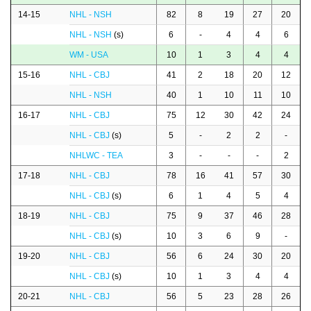
14-15
NHL - NSH
82
8
19
27
20
NHL - NSH
(s)
6
-
4
4
6
WM - USA
10
1
3
4
4
15-16
NHL - CBJ
41
2
18
20
12
NHL - NSH
40
1
10
11
10
16-17
NHL - CBJ
75
12
30
42
24
NHL - CBJ
(s)
5
-
2
2
-
NHLWC - TEA
3
-
-
-
2
17-18
NHL - CBJ
78
16
41
57
30
NHL - CBJ
(s)
6
1
4
5
4
18-19
NHL - CBJ
75
9
37
46
28
NHL - CBJ
(s)
10
3
6
9
-
19-20
NHL - CBJ
56
6
24
30
20
NHL - CBJ
(s)
10
1
3
4
4
20-21
NHL - CBJ
56
5
23
28
26