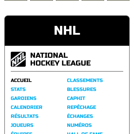
NHL
NATIONAL
HOCKEY LEAGUE
ACCUEIL
CLASSEMENTS
STATS
BLESSURES
GARDIENS
CAPHIT
CALENDRIER
REPÊCHAGE
RÉSULTATS
ÉCHANGES
JOUEURS
NUMÉROS