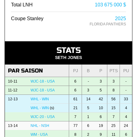
Total LNH
103 675 000 $
Coupe Stanley
2025
FLORIDA PANTHERS
STATS
SETH JONES
PAR SAISON
PJ
B
P
PTS
PU
10-11
WJC-18 - USA
6
-
3
3
-
11-12
WJC-18 - USA
6
3
5
8
-
12-13
WHL - WIN
61
14
42
56
33
WHL - WIN
(s)
21
5
10
15
4
WJC-20 - USA
7
1
6
7
4
13-14
NHL - NSH
77
6
19
25
24
WM - USA
8
2
9
11
6