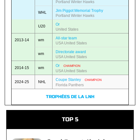
Portland Winter Hawks
Jim Piggot Memorial Trophy
WHL
Portland Winter Hawks
Or
U20
United States
All-star team
2013-14
wm
USA United States
Directorate award
wm
USA United States
Or
CHAMPION
2014-15
wm
USA United States
Coupe Stanley
CHAMPION
2024-25
NHL
Florida Panthers
TROPHÉES DE LA LNH
TOP 5