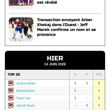
est révélé
Transaction envoyant Arber
Xhekaj dans l'Ouest : Jeff
Marek confirme un nom et se
prononce
HIER
14 JUIN 2026
TOP 20
B
P
PTS
1
1
2
Jackson Blake
1
-
1
Nikolaj Ehlers
1
-
1
Taylor Hall
-
1
1
Jaccob Slavin