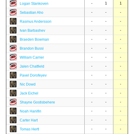
-
1
1
Logan Stankoven
-
-
-
Sebastian Aho
-
-
-
Rasmus Andersson
-
-
-
Ivan Barbashev
-
-
-
Braeden Bowman
-
-
-
Brandon Bussi
-
-
-
William Carrier
-
-
-
Jalen Chatfield
-
-
-
Pavel Dorofeyev
-
-
-
Nic Dowd
-
-
-
Jack Eichel
-
-
-
Shayne Gostisbehere
-
-
-
Noah Hanifin
-
-
-
Carter Hart
-
-
-
Tomas Hertl