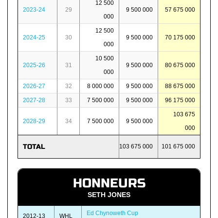
12 500
2023-24
29
9 500 000
57 675 000
000
12 500
2024-25
30
9 500 000
70 175 000
000
10 500
2025-26
31
9 500 000
80 675 000
000
2026-27
32
8 000 000
9 500 000
88 675 000
2027-28
33
7 500 000
9 500 000
96 175 000
103 675
2028-29
34
7 500 000
9 500 000
000
TOTAL
103 675 000
101 675 000
HONNEURS
SETH JONES
Ed Chynoweth Cup
2012-13
WHL