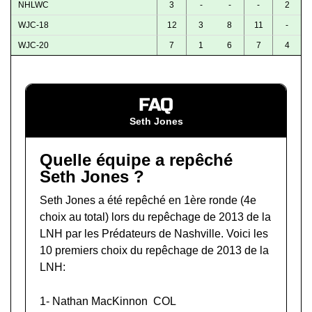
NHLWC
3
-
-
-
2
WJC-18
12
3
8
11
-
WJC-20
7
1
6
7
4
FAQ
Seth Jones
Quelle équipe a repêché
Seth Jones ?
Seth Jones a été repêché en 1ère ronde (4e
choix au total) lors du
repêchage de 2013 de la
LNH
par les Prédateurs de Nashville. Voici les
10 premiers choix du repêchage de 2013 de la
LNH:
1-
Nathan MacKinnon
COL