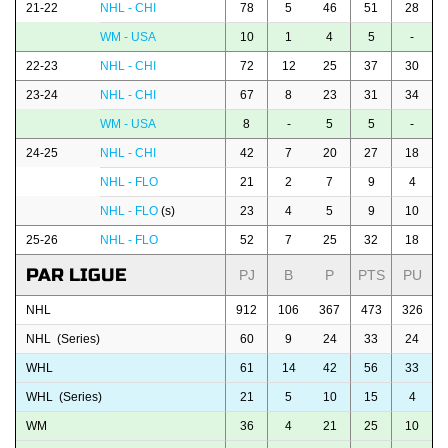
21-22
NHL - CHI
78
5
46
51
28
WM - USA
10
1
4
5
-
22-23
NHL - CHI
72
12
25
37
30
23-24
NHL - CHI
67
8
23
31
34
WM - USA
8
-
5
5
-
24-25
NHL - CHI
42
7
20
27
18
NHL - FLO
21
2
7
9
4
NHL - FLO
(s)
23
4
5
9
10
25-26
NHL - FLO
52
7
25
32
18
PAR LIGUE
PJ
B
P
PTS
PU
NHL
912
106
367
473
326
NHL (Series)
60
9
24
33
24
WHL
61
14
42
56
33
WHL (Series)
21
5
10
15
4
WM
36
4
21
25
10