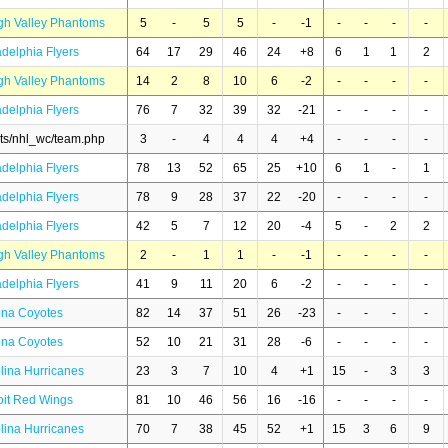
gh Valley Phantoms
5
-
5
5
-
-1
-
-
-
-
adelphia Flyers
64
17
29
46
24
+8
6
1
1
2
gh Valley Phantoms
14
2
8
10
6
-2
-
-
-
-
adelphia Flyers
76
7
32
39
32
-21
-
-
-
-
ats/nhl_wc/team.php
3
-
4
4
4
+4
-
-
-
-
adelphia Flyers
78
13
52
65
25
+10
6
1
-
1
adelphia Flyers
78
9
28
37
22
-20
-
-
-
-
adelphia Flyers
42
5
7
12
20
-4
5
-
2
2
gh Valley Phantoms
2
-
1
1
-
-1
-
-
-
-
adelphia Flyers
41
9
11
20
6
-2
-
-
-
-
ona Coyotes
82
14
37
51
26
-23
-
-
-
-
ona Coyotes
52
10
21
31
28
-6
-
-
-
-
lina Hurricanes
23
3
7
10
4
+1
15
-
3
3
oit Red Wings
81
10
46
56
16
-16
-
-
-
-
lina Hurricanes
70
7
38
45
52
+1
15
3
6
9