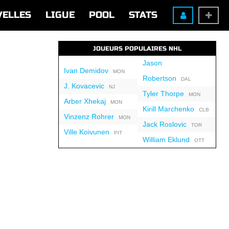
VELLES
LIGUE
POOL
STATS
JOUEURS POPULAIRES NHL
Jason
Ivan Demidov
MON
Robertson
DAL
J. Kovacevic
NJ
Tyler Thorpe
MON
Arber Xhekaj
MON
Kirill Marchenko
CLB
Vinzenz Rohrer
MON
Jack Roslovic
TOR
Ville Koivunen
PIT
William Eklund
OTT