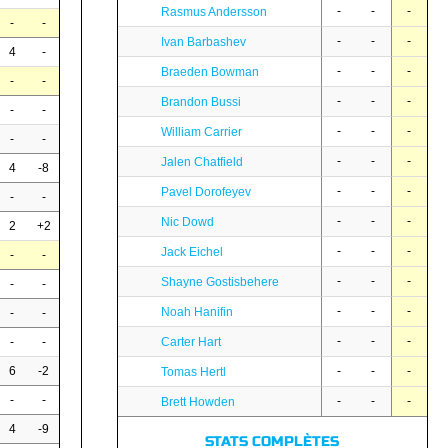
-
-
-
Rasmus Andersson
-
-
-
-
-
Ivan Barbashev
4
-
-
-
-
Braeden Bowman
-
-
-
-
-
Brandon Bussi
-
-
-
-
-
William Carrier
-
-
-
-
-
Jalen Chatfield
4
-8
-
-
-
Pavel Dorofeyev
-
-
-
-
-
Nic Dowd
2
+2
-
-
-
Jack Eichel
-
-
-
-
-
Shayne Gostisbehere
-
-
-
-
-
Noah Hanifin
-
-
-
-
-
Carter Hart
-
-
-
-
-
6
-2
Tomas Hertl
-
-
-
-
-
Brett Howden
4
-9
STATS COMPLÈTES