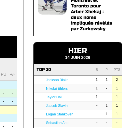
Montréal et
Toronto pour
Arber Xhekaj :
deux noms
impliqués révélés
par Zurkowsky
HIER
14 JUIN 2026
S
TOP 20
B
P
PTS
PU
+/-
1
1
2
Jackson Blake
-
-
1
-
1
Nikolaj Ehlers
-
-
1
-
1
Taylor Hall
-
-
-
1
1
Jaccob Slavin
-
-
-
1
1
Logan Stankoven
-
-
-
-
-
Sebastian Aho
-
-