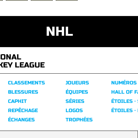
NHL
IONAL
KEY LEAGUE
CLASSEMENTS
JOUEURS
NUMÉROS
BLESSURES
ÉQUIPES
HALL OF 
CAPHIT
SÉRIES
ÉTOILES ·
REPÊCHAGE
LOGOS
ÉTOILES ·
ÉCHANGES
TROPHÉES