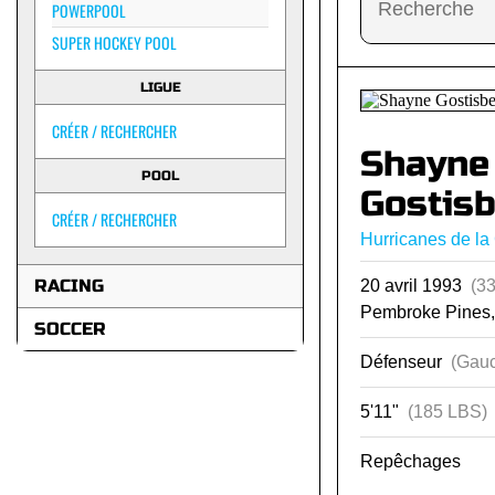
POWERPOOL
SUPER HOCKEY POOL
LIGUE
CRÉER / RECHERCHER
Shayne
POOL
Gostis
CRÉER / RECHERCHER
Hurricanes de la
RACING
20 avril 1993
(33
Pembroke Pines,
SOCCER
Défenseur
(Gauc
5'11"
(185 LBS)
Repêchages