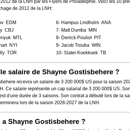
 2012 de la LNH
par les Flyers de Philadelphie. Voici les 10 pr
chage de 2012 de la LNH:
ov
EDM
6-
Hampus Lindholm
ANA
y
CBJ
7-
Matt Dumba
MIN
enyuk
MTL
8-
Derrick Pouliot
PIT
hart
NYI
9-
Jacob Trouba
WIN
lly
TOR
10-
Slater Koekkoek
TB
 le salaire de Shayne Gostisbehere ?
behere recevra un salaire de 3 200 000$ US pour la saison 20
H. Ce salaire représente un cap salarial de 3 200 000$ US. So
 est d'une durée de 3 saisons. Son contrat a débuté lors de la s
terminera lors de la saison 2026-2027 de la LNH.
 a Shayne Gostisbehere ?