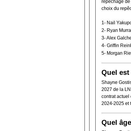
repêchage de
choix du repê
1-
Nail Yakup
2-
Ryan Murra
3-
Alex Galch
4-
Griffin Rein
5-
Morgan Rie
Quel est
Shayne Gostis
2027 de la LN
contrat actuel
2024-2025 et 
Quel âge