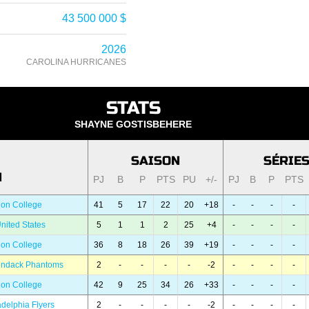
43 500 000 $
2026
CAROLINA HURRICANES
STATS
SHAYNE GOSTISBEHERE
SAISON
SÉRIE
N
PJ
B
P
PTS
PU
+/-
PJ
B
P
PTS
on College
41
5
17
22
20
+18
-
-
-
-
nited States
5
1
1
2
25
+4
-
-
-
-
on College
36
8
18
26
39
+19
-
-
-
-
rondack Phantoms
2
-
-
-
-
-2
-
-
-
-
on College
42
9
25
34
26
+33
-
-
-
-
adelphia Flyers
2
-
-
-
-
-2
-
-
-
-