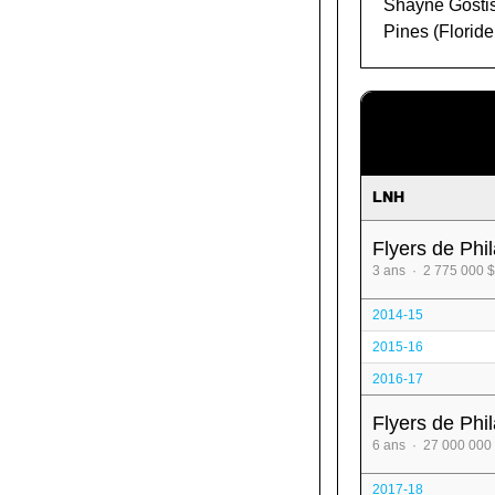
Shayne Gostisb
Pines (Floride
LNH
Flyers de Phi
3 ans · 2 775 000 $
2014-15
2015-16
2016-17
Flyers de Phi
6 ans · 27 000 000
2017-18