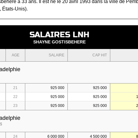
ehere a 33 ans. Il est né le 20 avril 1993 dans la ville de Pem
, États-Unis).
SALAIRES LNH
SHAYNE GOSTISBEHERE
AGE
SALAIRE
CAP HIT
ladelphie
21
925 000
925 000
22
925 000
925 000
23
925 000
925 000
ladelphie
 $
24
6 000 000
4 500 000