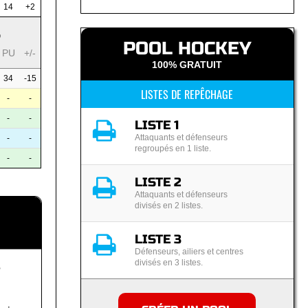
14
+2
S
POOL HOCKEY
PU
+/-
100% GRATUIT
34
-15
LISTES DE REPÊCHAGE
-
-
-
-
LISTE 1
Attaquants et défenseurs
-
-
regroupés en 1 liste.
-
-
LISTE 2
Attaquants et défenseurs
divisés en 2 listes.
LISTE 3
Défenseurs, ailiers et centres
divisés en 3 listes.
?