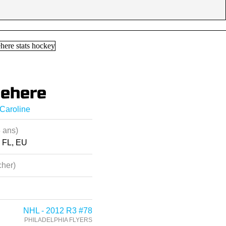
behere
 Caroline
 ans)
 FL, EU
her)
NHL - 2012 R3 #78
PHILADELPHIA FLYERS