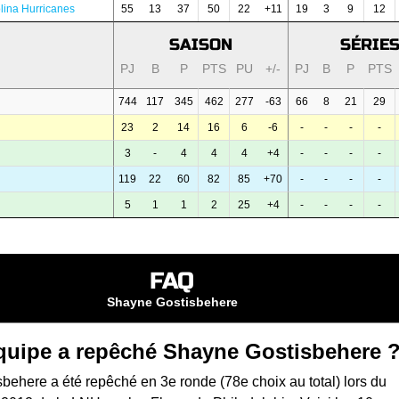
lina Hurricanes
55
13
37
50
22
+11
19
3
9
12
SAISON
SÉRIE
PJ
B
P
PTS
PU
+/-
PJ
B
P
PTS
744
117
345
462
277
-63
66
8
21
29
23
2
14
16
6
-6
-
-
-
-
3
-
4
4
4
+4
-
-
-
-
119
22
60
82
85
+70
-
-
-
-
5
1
1
2
25
+4
-
-
-
-
FAQ
Shayne Gostisbehere
quipe a repêché Shayne Gostisbehere 
behere a été repêché en 3e ronde (78e choix au total) lors du