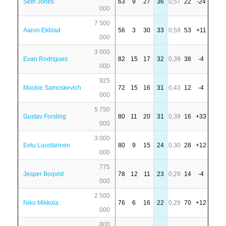
Seth Jones
63
9
27
36
0,57
22
-24
000
7 500
Aaron Ekblad
56
3
30
33
0,59
53
+11
000
3 000
Evan Rodrigues
82
15
17
32
0,39
38
-4
000
925
Mackie Samoskevich
72
15
16
31
0,43
12
-4
000
5 750
Gustav Forsling
80
11
20
31
0,39
16
+33
000
3 000
Eetu Luostarinen
80
9
15
24
0,30
28
+12
000
775
Jesper Boqvist
78
12
11
23
0,29
14
-4
000
2 500
Niko Mikkola
76
6
16
22
0,29
70
+12
000
800