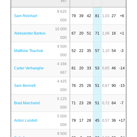
HIT
8 625
Sam Reinhart
79
39
42
81
1,03
27
+6
000
10 000
Aleksander Barkov
67
20
51
71
1,06
16
+1
000
9 500
Matthew Tkachuk
52
22
35
57
1,10
54
-3
000
4 166
Carter Verhaeghe
81
20
33
53
0,65
46
-14
667
4 425
Sam Bennett
76
25
26
51
0,67
90
-15
000
6 125
Brad Marchand
71
23
28
51
0,72
64
-7
000
5 000
Anton Lundell
79
17
28
45
0,57
36
+17
000
9 500