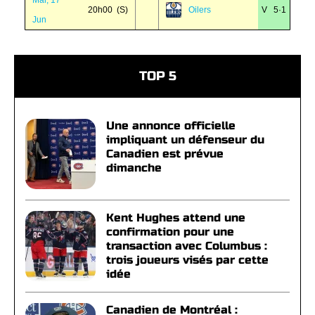
Mar, 17
20h00 (S)
Oilers
V 5·1
Jun
TOP 5
Une annonce officielle
impliquant un défenseur du
Canadien est prévue
dimanche
Kent Hughes attend une
confirmation pour une
transaction avec Columbus :
trois joueurs visés par cette
idée
Canadien de Montréal :