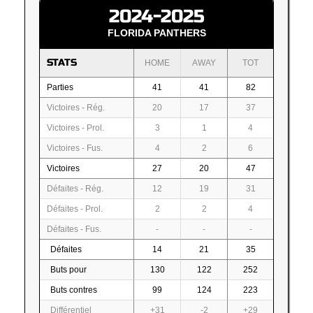
2024-2025
FLORIDA PANTHERS
STATS
HOME
AWAY
TOT
Parties
41
41
82
Victoires - Rég.
20
17
37
Victoires - Prol.
3
1
4
Victoires - Fus.
4
2
6
Victoires
27
20
47
Défaites - Rég.
12
19
31
Défaites - Prol.
2
2
4
Défaites - Fus.
-
-
-
Défaites
14
21
35
Buts pour
130
122
252
Buts contres
99
124
223
Différentiel
+31
-2
+29