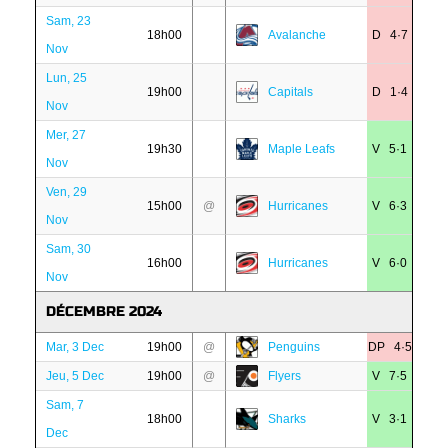
Sam, 23
18h00
Avalanche
D 4·7
Nov
Lun, 25
19h00
Capitals
D 1·4
Nov
Mer, 27
19h30
Maple Leafs
V 5·1
Nov
Ven, 29
15h00
@
Hurricanes
V 6·3
Nov
Sam, 30
16h00
Hurricanes
V 6·0
Nov
DÉCEMBRE 2024
Mar, 3 Dec
19h00
@
Penguins
DP 4·5
Jeu, 5 Dec
19h00
@
Flyers
V 7·5
Sam, 7
18h00
Sharks
V 3·1
Dec