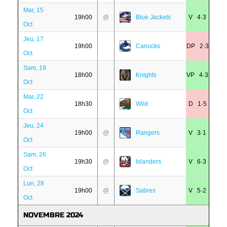
Mar, 15
19h00
@
Blue Jackets
V 4·3
Oct
Jeu, 17
19h00
Canucks
DP 2·3
Oct
Sam, 19
18h00
Knights
VP 4·3
Oct
Mar, 22
18h30
Wild
D 1·5
Oct
Jeu, 24
19h00
@
Rangers
V 3·1
Oct
Sam, 26
19h30
@
Islanders
V 6·3
Oct
Lun, 28
19h00
@
Sabres
V 5·2
Oct
NOVEMBRE 2024