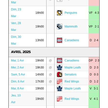
Mar
Dim, 23
18h00
Penguins
VF 4·3
Mar
Ven, 28
19h00
Mammoth
VP 2·1
Mar
Dim, 30
13h00
Canadiens
D 2·4
Mar
AVRIL 2025
Mar, 1 Avr
19h00
@
Canadiens
DP 2·3
Mer, 2 Avr
19h30
@
Maple Leafs
D 2·3
Sam, 5 Avr
14h00
@
Senators
D 0·3
Dim, 6 Avr
17h30
@
Red Wings
D 1·2
Mar, 8 Avr
19h00
Maple Leafs
V 3·1
Jeu, 10
19h00
Red Wings
V 4·1
Avr