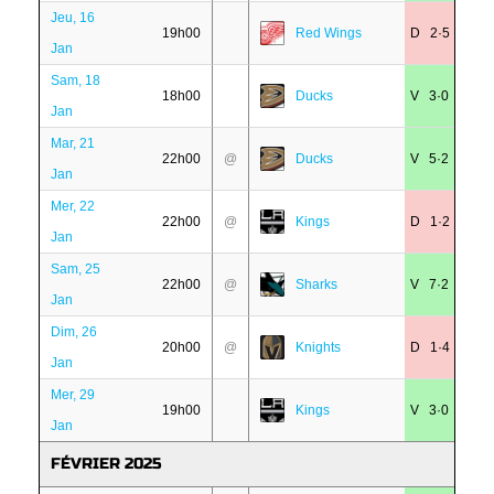
Jeu, 16
19h00
Red Wings
D 2·5
Jan
Sam, 18
18h00
Ducks
V 3·0
Jan
Mar, 21
22h00
@
Ducks
V 5·2
Jan
Mer, 22
22h00
@
Kings
D 1·2
Jan
Sam, 25
22h00
@
Sharks
V 7·2
Jan
Dim, 26
20h00
@
Knights
D 1·4
Jan
Mer, 29
19h00
Kings
V 3·0
Jan
FÉVRIER 2025