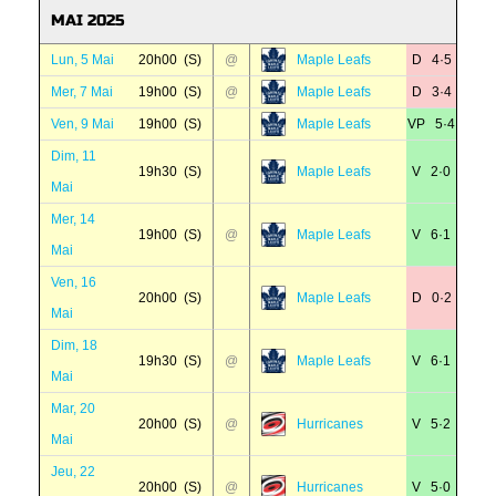
MAI 2025
Lun, 5 Mai
20h00 (S)
@
Maple Leafs
D 4·5
Mer, 7 Mai
19h00 (S)
@
Maple Leafs
D 3·4
Ven, 9 Mai
19h00 (S)
Maple Leafs
VP 5·4
Dim, 11
19h30 (S)
Maple Leafs
V 2·0
Mai
Mer, 14
19h00 (S)
@
Maple Leafs
V 6·1
Mai
Ven, 16
20h00 (S)
Maple Leafs
D 0·2
Mai
Dim, 18
19h30 (S)
@
Maple Leafs
V 6·1
Mai
Mar, 20
20h00 (S)
@
Hurricanes
V 5·2
Mai
Jeu, 22
20h00 (S)
@
Hurricanes
V 5·0