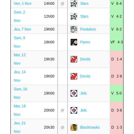
Ven, 1 Nov
14h00
@
Stars
V 6·4
Sam, 2
12h00
Stars
V 4·2
Nov
Jeu, 7 Nov
19h00
Predators
V 6·2
Sam, 9
18h00
Flyers
VF 4·3
Nov
Mar, 12
19h30
Devils
D 1·4
Nov
Jeu, 14
19h00
Devils
D 2·6
Nov
Sam, 16
19h00
Jets
V 5·0
Nov
Mar, 19
20h00
@
Jets
D 3·6
Nov
Jeu, 21
20h30
@
Blackhawks
D 1·3
Nov