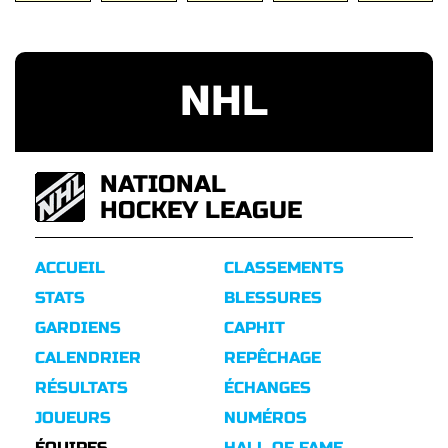
NHL
NATIONAL
HOCKEY LEAGUE
ACCUEIL
CLASSEMENTS
STATS
BLESSURES
GARDIENS
CAPHIT
CALENDRIER
REPÊCHAGE
RÉSULTATS
ÉCHANGES
JOUEURS
NUMÉROS
ÉQUIPES
HALL OF FAME