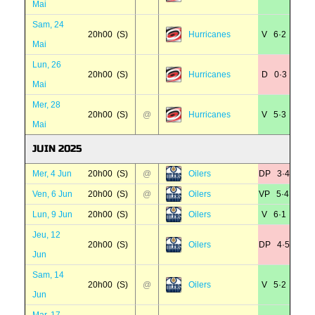
Mai
Sam, 24
20h00 (S)
Hurricanes
V 6·2
Mai
Lun, 26
20h00 (S)
Hurricanes
D 0·3
Mai
Mer, 28
20h00 (S)
@
Hurricanes
V 5·3
Mai
JUIN 2025
Mer, 4 Jun
20h00 (S)
@
Oilers
DP 3·4
Ven, 6 Jun
20h00 (S)
@
Oilers
VP 5·4
Lun, 9 Jun
20h00 (S)
Oilers
V 6·1
Jeu, 12
20h00 (S)
Oilers
DP 4·5
Jun
Sam, 14
20h00 (S)
@
Oilers
V 5·2
Jun