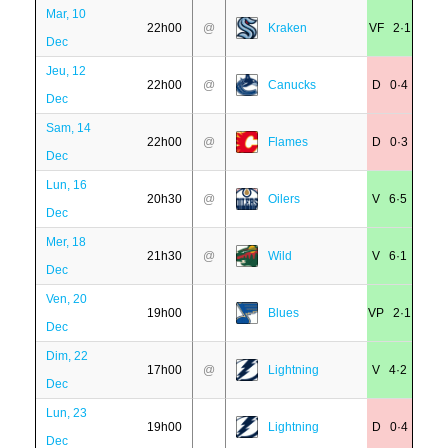
Mar, 10
22h00
@
Kraken
VF 2·1
Dec
Jeu, 12
22h00
@
Canucks
D 0·4
Dec
Sam, 14
22h00
@
Flames
D 0·3
Dec
Lun, 16
20h30
@
Oilers
V 6·5
Dec
Mer, 18
21h30
@
Wild
V 6·1
Dec
Ven, 20
19h00
Blues
VP 2·1
Dec
Dim, 22
17h00
@
Lightning
V 4·2
Dec
Lun, 23
19h00
Lightning
D 0·4
Dec