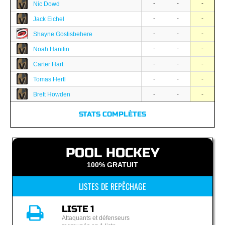
-
-
-
Nic Dowd
-
-
-
Jack Eichel
-
-
-
Shayne Gostisbehere
-
-
-
Noah Hanifin
-
-
-
Carter Hart
-
-
-
Tomas Hertl
-
-
-
Brett Howden
STATS COMPLÈTES
POOL HOCKEY
100% GRATUIT
LISTES DE REPÊCHAGE
LISTE 1
Attaquants et défenseurs