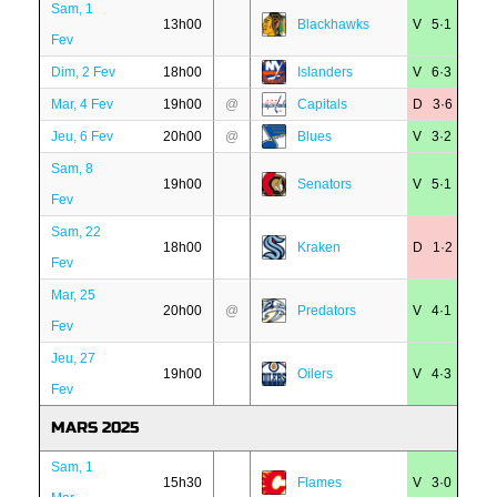
Sam, 1
13h00
Blackhawks
V 5·1
Fev
Dim, 2 Fev
18h00
Islanders
V 6·3
Mar, 4 Fev
19h00
@
Capitals
D 3·6
Jeu, 6 Fev
20h00
@
Blues
V 3·2
Sam, 8
19h00
Senators
V 5·1
Fev
Sam, 22
18h00
Kraken
D 1·2
Fev
Mar, 25
20h00
@
Predators
V 4·1
Fev
Jeu, 27
19h00
Oilers
V 4·3
Fev
MARS 2025
Sam, 1
15h30
Flames
V 3·0