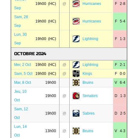
19h00 (HC)
@
Hurricanes
F 2·8
Sep
Sam, 28
19h00 (HC)
Hurricanes
F 5·4
Sep
Lun, 30
19h00 (HC)
Lightning
F 1·3
Sep
OCTOBRE 2024
Mer, 2 Oct
19h00 (HC)
@
Lightning
F 2·1
Sam, 5 Oct
19h00 (HC)
@
Kings
F 0·0
Mar, 8 Oct
19h00
Bruins
V 6·4
Jeu, 10
19h00
@
Senators
D 1·3
Oct
Sam, 12
19h00
@
Sabres
D 2·5
Oct
Lun, 14
13h00
@
Bruins
V 4·3
Oct