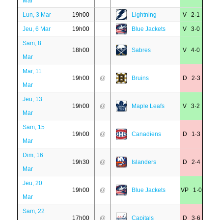
Mar
Lun, 3 Mar
19h00
Lightning
V 2·1
Jeu, 6 Mar
19h00
Blue Jackets
V 3·0
Sam, 8
18h00
Sabres
V 4·0
Mar
Mar, 11
19h00
@
Bruins
D 2·3
Mar
Jeu, 13
19h00
@
Maple Leafs
V 3·2
Mar
Sam, 15
19h00
@
Canadiens
D 1·3
Mar
Dim, 16
19h30
@
Islanders
D 2·4
Mar
Jeu, 20
19h00
@
Blue Jackets
VP 1·0
Mar
Sam, 22
17h00
@
Capitals
D 3·6