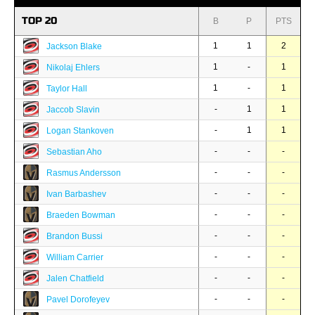
TOP 20
B
P
PTS
1
1
2
Jackson Blake
1
-
1
Nikolaj Ehlers
1
-
1
Taylor Hall
-
1
1
Jaccob Slavin
-
1
1
Logan Stankoven
-
-
-
Sebastian Aho
-
-
-
Rasmus Andersson
-
-
-
Ivan Barbashev
-
-
-
Braeden Bowman
-
-
-
Brandon Bussi
-
-
-
William Carrier
-
-
-
Jalen Chatfield
-
-
-
Pavel Dorofeyev