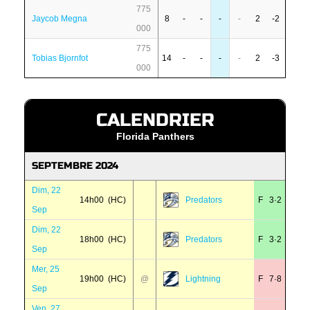
775
Jaycob Megna
8
-
-
-
-
2
-2
000
775
Tobias Bjornfot
14
-
-
-
-
2
-3
000
CALENDRIER
Florida Panthers
SEPTEMBRE 2024
Dim, 22
14h00 (HC)
Predators
F 3·2
Sep
Dim, 22
18h00 (HC)
Predators
F 3·2
Sep
Mer, 25
19h00 (HC)
@
Lightning
F 7·8
Sep
Ven, 27