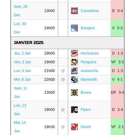
Sam, 28
13h00
Canadiens
D 0·4
Dec
Lun, 30
19h00
Rangers
V 5·3
Dec
JANVIER 2025
Jeu, 2 Jan
19h00
Hurricanes
D 1·3
Ven, 3 Jan
19h00
Penguins
VF 3·2
Lun, 6 Jan
21h00
@
Avalanche
D 1·3
Mer, 8 Jan
22h00
@
Mammoth
V 4·1
Sam, 11
13h00
Bruins
DP 3·4
Jan
Lun, 13
19h00
@
Flyers
D 3·4
Jan
Mar, 14
19h30
@
Devils
VF 2·1
Jan