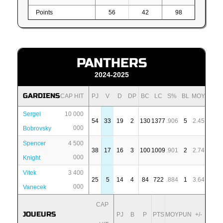
Points
56
42
98
PANTHERS
2024-2025
GARDIENS
CAP HIT
PJ
V
D
DP
BC
LC
S%
BL
MOY
Sergei
10 000
54
33
19
2
130
1377
.906
5
2.45
000
Bobrovsky
Spencer
4 500
38
17
16
3
100
1009
.901
2
2.74
000
Knight
Vitek
3 400
25
5
14
4
84
722
.884
1
3.64
000
Vanecek
CAP
JOUEURS
PJ
B
P
PTS
MOY
PUN
+/-