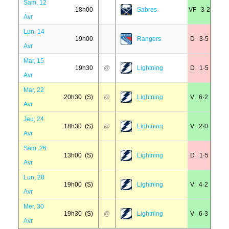
Sam, 12
18h00
Sabres
VF 3·2
Avr
Lun, 14
19h00
Rangers
D 3·5
Avr
Mar, 15
19h30
@
Lightning
D 1·5
Avr
Mar, 22
20h30 (S)
@
Lightning
V 6·2
Avr
Jeu, 24
18h30 (S)
@
Lightning
V 2·0
Avr
Sam, 26
13h00 (S)
Lightning
D 1·5
Avr
Lun, 28
19h00 (S)
Lightning
V 4·2
Avr
Mer, 30
19h30 (S)
@
Lightning
V 6·3
Avr