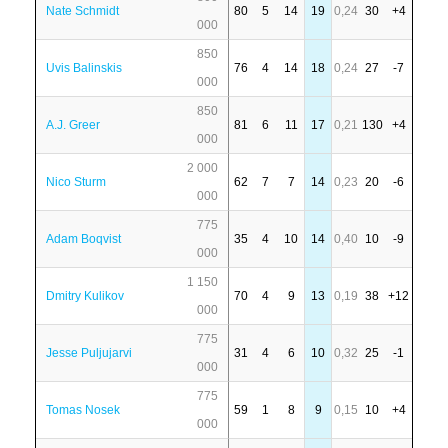
Nate Schmidt
80
5
14
19
0,24
30
+4
000
850
Uvis Balinskis
76
4
14
18
0,24
27
-7
000
850
A.J. Greer
81
6
11
17
0,21
130
+4
000
2 000
Nico Sturm
62
7
7
14
0,23
20
-6
000
775
Adam Boqvist
35
4
10
14
0,40
10
-9
000
1 150
Dmitry Kulikov
70
4
9
13
0,19
38
+12
000
775
Jesse Puljujarvi
31
4
6
10
0,32
25
-1
000
775
Tomas Nosek
59
1
8
9
0,15
10
+4
000