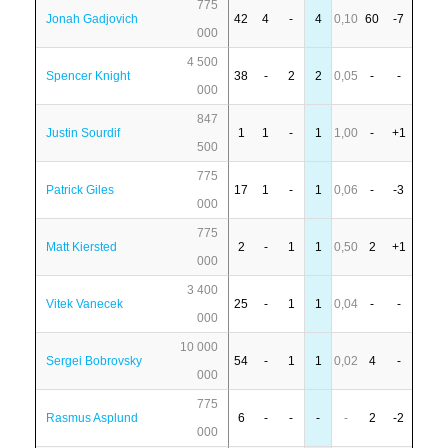
775
Jonah Gadjovich
42
4
-
4
0,10
60
-7
000
4 500
Spencer Knight
38
-
2
2
0,05
-
-
000
847
Justin Sourdif
1
1
-
1
1,00
-
+1
500
775
Patrick Giles
17
1
-
1
0,06
-
-3
000
775
Matt Kiersted
2
-
1
1
0,50
2
+1
000
3 400
Vitek Vanecek
25
-
1
1
0,04
-
-
000
10 000
Sergei Bobrovsky
54
-
1
1
0,02
4
-
000
775
Rasmus Asplund
6
-
-
-
-
2
-2
000