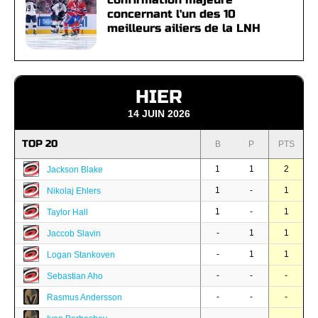
concernant l'un des 10
meilleurs ailiers de la LNH
HIER
14 JUIN 2026
TOP 20
B
P
PTS
1
1
2
Jackson Blake
1
-
1
Nikolaj Ehlers
1
-
1
Taylor Hall
-
1
1
Jaccob Slavin
-
1
1
Logan Stankoven
-
-
-
Sebastian Aho
-
-
-
Rasmus Andersson