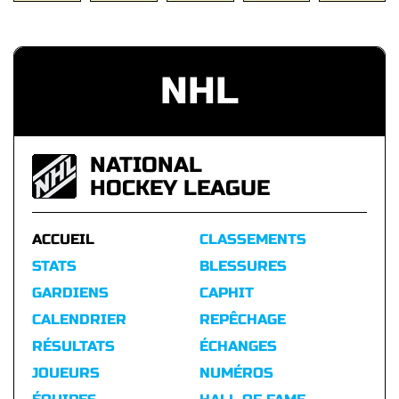
NHL
NATIONAL
HOCKEY LEAGUE
ACCUEIL
CLASSEMENTS
STATS
BLESSURES
GARDIENS
CAPHIT
CALENDRIER
REPÊCHAGE
RÉSULTATS
ÉCHANGES
JOUEURS
NUMÉROS