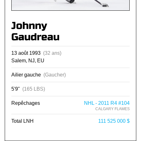
Johnny
Gaudreau
13 août 1993
(32 ans)
Salem, NJ, EU
Ailier gauche
(Gaucher)
5'9"
(165 LBS)
Repêchages
NHL - 2011 R4 #104
CALGARY FLAMES
Total LNH
111 525 000 $