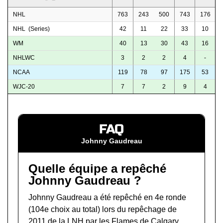
NHL
763
243
500
743
176
NHL (Series)
42
11
22
33
10
WM
40
13
30
43
16
NHLWC
3
2
2
4
-
NCAA
119
78
97
175
53
WJC-20
7
7
2
9
4
FAQ
Johnny Gaudreau
Quelle équipe a repêché
Johnny Gaudreau ?
Johnny Gaudreau a été repêché en 4e ronde
(104e choix au total) lors du
repêchage de
2011 de la LNH
par les Flames de Calgary.