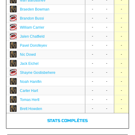
-
-
-
Ivan Barbashev
-
-
-
Braeden Bowman
-
-
-
Brandon Bussi
-
-
-
William Carrier
-
-
-
Jalen Chatfield
-
-
-
Pavel Dorofeyev
-
-
-
Nic Dowd
-
-
-
Jack Eichel
-
-
-
Shayne Gostisbehere
-
-
-
Noah Hanifin
-
-
-
Carter Hart
-
-
-
Tomas Hertl
-
-
-
Brett Howden
STATS COMPLÈTES