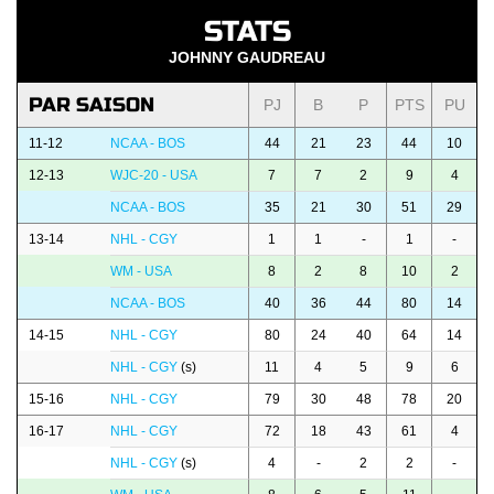
STATS
JOHNNY GAUDREAU
PAR SAISON
PJ
B
P
PTS
PU
11-12
NCAA - BOS
44
21
23
44
10
12-13
WJC-20 - USA
7
7
2
9
4
NCAA - BOS
35
21
30
51
29
13-14
NHL - CGY
1
1
-
1
-
WM - USA
8
2
8
10
2
NCAA - BOS
40
36
44
80
14
14-15
NHL - CGY
80
24
40
64
14
NHL - CGY
(s)
11
4
5
9
6
15-16
NHL - CGY
79
30
48
78
20
16-17
NHL - CGY
72
18
43
61
4
NHL - CGY
(s)
4
-
2
2
-