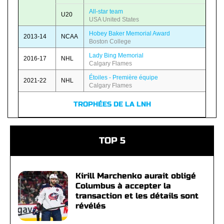
All-star team
U20
USA United States
Hobey Baker Memorial Award
2013-14
NCAA
Boston College
Lady Bing Memorial
2016-17
NHL
Calgary Flames
Étoiles - Première équipe
2021-22
NHL
Calgary Flames
TROPHÉES DE LA LNH
TOP 5
Kirill Marchenko aurait obligé
Columbus à accepter la
transaction et les détails sont
révélés