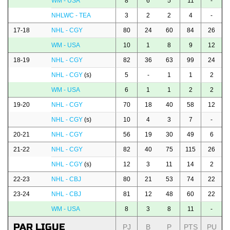
WM - USA
8
6
5
11
-
NHLWC - TEA
3
2
2
4
-
17-18
NHL - CGY
80
24
60
84
26
WM - USA
10
1
8
9
12
18-19
NHL - CGY
82
36
63
99
24
NHL - CGY
(s)
5
-
1
1
2
WM - USA
6
1
1
2
2
19-20
NHL - CGY
70
18
40
58
12
NHL - CGY
(s)
10
4
3
7
-
20-21
NHL - CGY
56
19
30
49
6
21-22
NHL - CGY
82
40
75
115
26
NHL - CGY
(s)
12
3
11
14
2
22-23
NHL - CBJ
80
21
53
74
22
23-24
NHL - CBJ
81
12
48
60
22
WM - USA
8
3
8
11
-
PAR LIGUE
PJ
B
P
PTS
PU