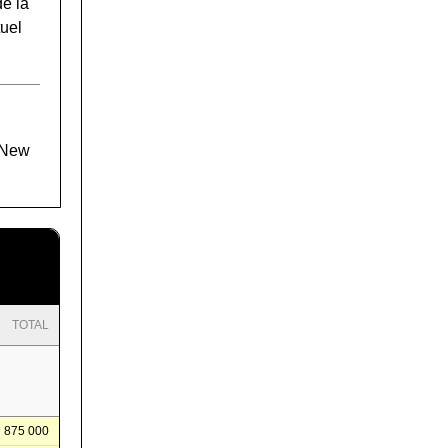
e la
tuel
 (New
TOTAL
875 000