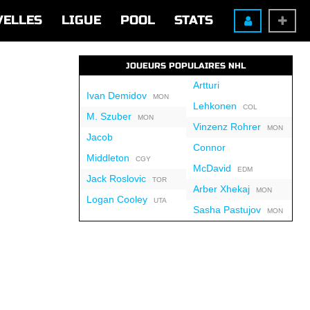
VELLES
LIGUE
POOL
STATS
JOUEURS POPULAIRES NHL
Artturi
Ivan Demidov
MON
Lehkonen
COL
M. Szuber
MON
Vinzenz Rohrer
MON
Jacob
Connor
Middleton
CGY
McDavid
EDM
Jack Roslovic
TOR
Arber Xhekaj
MON
Logan Cooley
UTA
Sasha Pastujov
MON