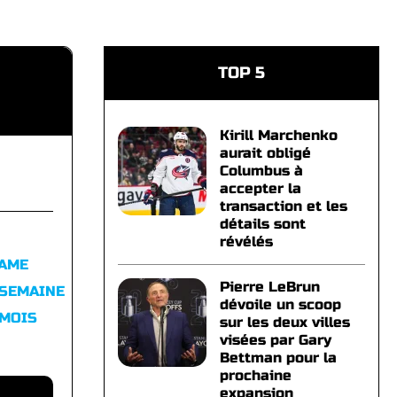
TOP 5
Kirill Marchenko
aurait obligé
Columbus à
accepter la
transaction et les
détails sont
révélés
FAME
Pierre LeBrun
 SEMAINE
dévoile un scoop
 MOIS
sur les deux villes
visées par Gary
Bettman pour la
prochaine
expansion