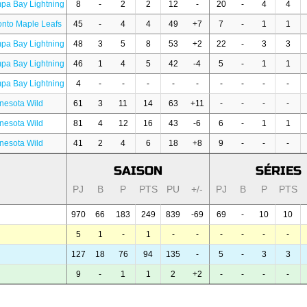
pa Bay Lightning
8
-
2
2
12
-
20
-
4
4
onto Maple Leafs
45
-
4
4
49
+7
7
-
1
1
pa Bay Lightning
48
3
5
8
53
+2
22
-
3
3
pa Bay Lightning
46
1
4
5
42
-4
5
-
1
1
pa Bay Lightning
4
-
-
-
-
-
-
-
-
-
nesota Wild
61
3
11
14
63
+11
-
-
-
-
nesota Wild
81
4
12
16
43
-6
6
-
1
1
nesota Wild
41
2
4
6
18
+8
9
-
-
-
SAISON
SÉRIES
PJ
B
P
PTS
PU
+/-
PJ
B
P
PTS
970
66
183
249
839
-69
69
-
10
10
5
1
-
1
-
-
-
-
-
-
127
18
76
94
135
-
5
-
3
3
9
-
1
1
2
+2
-
-
-
-