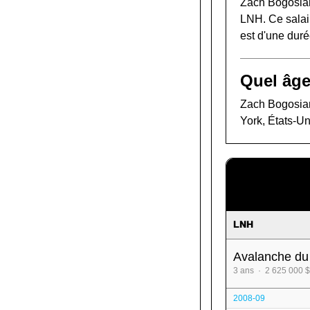
Zach Bogosian
LNH. Ce salai
est d'une duré
Quel âge
Zach Bogosian 
York, États-Un
LNH
Avalanche du
3 ans · 2 625 000 $
2008-09