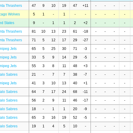
anta Thrashers
47
9
10
19
47
+11
-
-
-
-
cago Wolves
5
1
-
1
-
-
-
-
-
-
ed States
9
-
1
1
2
+2
-
-
-
-
anta Thrashers
81
10
13
23
61
-18
-
-
-
-
anta Thrashers
71
5
12
17
29
-27
-
-
-
-
nipeg Jets
65
5
25
30
71
-3
-
-
-
-
nipeg Jets
33
5
9
14
29
-5
-
-
-
-
nipeg Jets
55
3
8
11
48
+3
-
-
-
-
falo Sabres
21
-
7
7
38
-7
-
-
-
-
nipeg Jets
41
3
10
13
40
+1
-
-
-
-
falo Sabres
64
7
17
24
68
-11
-
-
-
-
falo Sabres
56
2
9
11
46
-17
-
-
-
-
falo Sabres
18
-
1
1
20
-9
-
-
-
-
falo Sabres
65
3
16
19
52
-5
-
-
-
-
falo Sabres
19
1
4
5
10
-
-
-
-
-