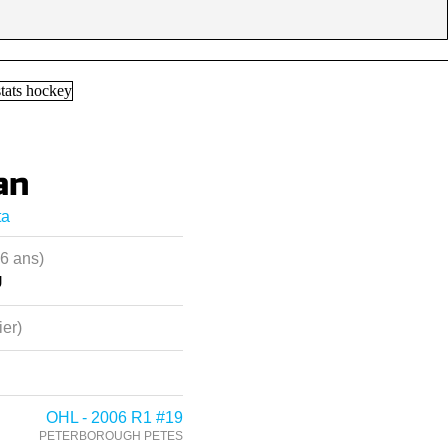
an
ta
36 ans)
U
ier)
OHL - 2006 R1 #19
PETERBOROUGH PETES