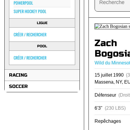
POWERPOOL
SUPER HOCKEY POOL
LIGUE
CRÉER / RECHERCHER
Zach
POOL
Bogosi
CRÉER / RECHERCHER
Wild du Minneso
RACING
15 juillet 1990
(
Massena, NY, E
SOCCER
Défenseur
(Droit
6'3"
(230 LBS)
Repêchages