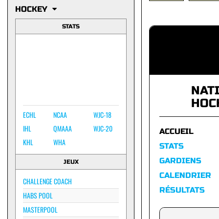
HOCKEY
STATS
NAT
HOC
ECHL
NCAA
WJC-18
IHL
QMAAA
WJC-20
ACCUEIL
KHL
WHA
STATS
GARDIENS
JEUX
CALENDRIER
CHALLENGE COACH
RÉSULTATS
HABS POOL
MASTERPOOL