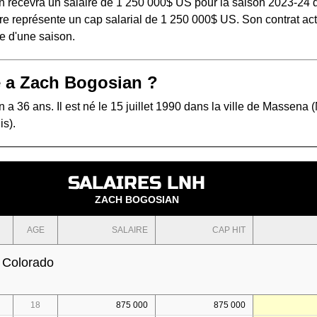
 recevra un salaire de 1 250 000$ US pour la saison 2023-24 d
re représente un cap salarial de 1 250 000$ US. Son contrat ac
e d'une saison.
 a Zach Bogosian ?
a 36 ans. Il est né le 15 juillet 1990 dans la ville de Massena
is).
SALAIRES LNH
ZACH BOGOSIAN
AGE
SALAIRE
CAP HIT
 Colorado
18
875 000
875 000