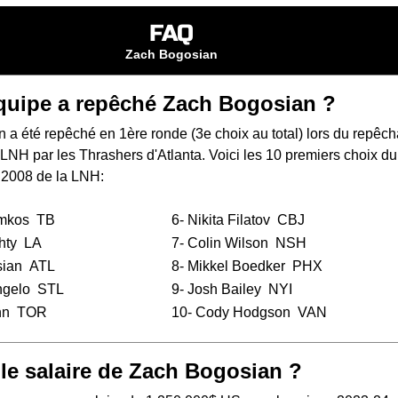
FAQ
Zach Bogosian
quipe a repêché Zach Bogosian ?
 a été repêché en 1ère ronde (3e choix au total) lors du
repêch
a LNH
par les Thrashers d'Atlanta. Voici les 10 premiers choix du
 2008 de la LNH:
mkos
TB
6-
Nikita Filatov
CBJ
hty
LA
7-
Colin Wilson
NSH
sian
ATL
8-
Mikkel Boedker
PHX
ngelo
STL
9-
Josh Bailey
NYI
nn
TOR
10-
Cody Hodgson
VAN
 le salaire de Zach Bogosian ?