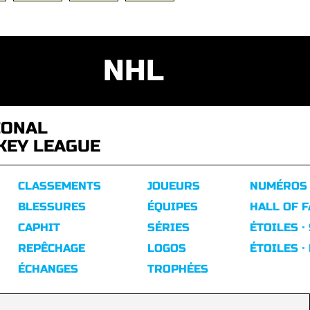
NHL
IONAL
KEY LEAGUE
CLASSEMENTS
JOUEURS
NUMÉROS
BLESSURES
ÉQUIPES
HALL OF 
CAPHIT
SÉRIES
ÉTOILES ·
REPÊCHAGE
LOGOS
ÉTOILES ·
ÉCHANGES
TROPHÉES