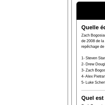
Quelle é
Zach Bogosian
de 2008 de l
repêchage de
1-
Steven Sta
2-
Drew Doug
3- Zach Bogo
4-
Alex Pietra
5-
Luke Sche
Quel est