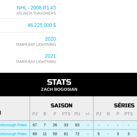
NHL - 2008 R1 #3
ATLANTA THRASHERS
46 225 000 $
2020
TAMPA BAY LIGHTNING
2021
TAMPA BAY LIGHTNING
STATS
ZACH BOGOSIAN
SAISON
SÉRIES
N
PJ
B
P
PTS
PU
+/-
PJ
B
P
PTS
erborough Petes
67
7
26
33
63
-
-
-
-
-
erborough Petes
60
11
50
61
72
-
5
-
3
3