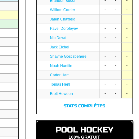
-
-
-
Brandon Bussi
-
-
-
-
-
William Carrier
-
-
-
-
-
Jalen Chatfield
-
-
-
-
-
Pavel Dorofeyev
-
-
-
-
-
Nic Dowd
-
-
-
-
-
Jack Eichel
-
-
-
-
-
Shayne Gostisbehere
-
-
-
-
-
Noah Hanifin
-
-
-
-
-
Carter Hart
-
-
-
-
-
Tomas Hertl
-
-
-
-
-
Brett Howden
-
-
-
-
STATS COMPLÈTES
-
-
-
-
POOL HOCKEY
-
-
100% GRATUIT