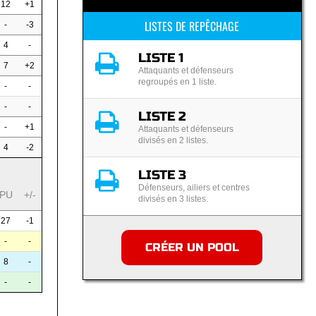
12
+1
LISTES DE REPÊCHAGE
-
-3
4
-
LISTE 1
7
+2
Attaquants et défenseurs
regroupés en 1 liste.
-
-
-
-
LISTE 2
-
+1
Attaquants et défenseurs
divisés en 2 listes.
4
-2
LISTE 3
Défenseurs, ailiers et centres
PU
+/-
divisés en 3 listes.
27
-1
-
-
CRÉER UN POOL
8
-
-
-