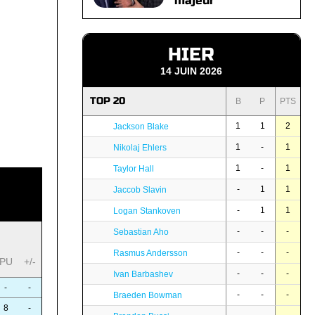
majeur
HIER
14 JUIN 2026
TOP 20
B
P
PTS
1
1
2
Jackson Blake
1
-
1
Nikolaj Ehlers
1
-
1
Taylor Hall
-
1
1
Jaccob Slavin
-
1
1
Logan Stankoven
-
-
-
Sebastian Aho
-
-
-
Rasmus Andersson
PU
+/-
-
-
-
Ivan Barbashev
-
-
-
-
-
Braeden Bowman
8
-