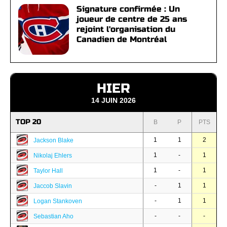
Signature confirmée : Un
joueur de centre de 25 ans
rejoint l'organisation du
Canadien de Montréal
HIER
14 JUIN 2026
TOP 20
B
P
PTS
1
1
2
Jackson Blake
1
-
1
Nikolaj Ehlers
1
-
1
Taylor Hall
-
1
1
Jaccob Slavin
-
1
1
Logan Stankoven
-
-
-
Sebastian Aho