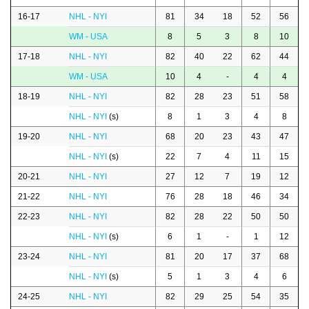
16-17
NHL - NYI
81
34
18
52
56
WM - USA
8
5
3
8
10
17-18
NHL - NYI
82
40
22
62
44
WM - USA
10
4
-
4
4
18-19
NHL - NYI
82
28
23
51
58
NHL - NYI
(s)
8
1
3
4
8
19-20
NHL - NYI
68
20
23
43
47
NHL - NYI
(s)
22
7
4
11
15
20-21
NHL - NYI
27
12
7
19
12
21-22
NHL - NYI
76
28
18
46
34
22-23
NHL - NYI
82
28
22
50
50
NHL - NYI
(s)
6
1
-
1
12
23-24
NHL - NYI
81
20
17
37
68
NHL - NYI
(s)
5
1
3
4
6
24-25
NHL - NYI
82
29
25
54
35