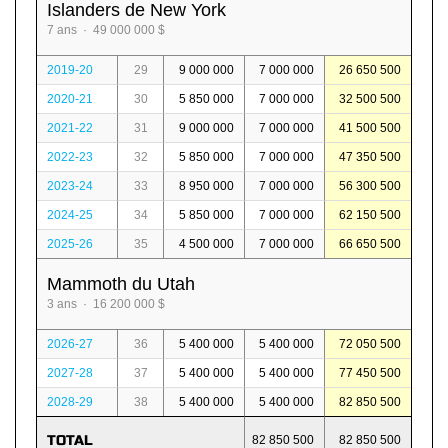
Islanders de New York
7 ans · 49 000 000 $
2019-20
29
9 000 000
7 000 000
26 650 500
2020-21
30
5 850 000
7 000 000
32 500 500
2021-22
31
9 000 000
7 000 000
41 500 500
2022-23
32
5 850 000
7 000 000
47 350 500
2023-24
33
8 950 000
7 000 000
56 300 500
2024-25
34
5 850 000
7 000 000
62 150 500
2025-26
35
4 500 000
7 000 000
66 650 500
Mammoth du Utah
3 ans · 16 200 000 $
2026-27
36
5 400 000
5 400 000
72 050 500
2027-28
37
5 400 000
5 400 000
77 450 500
2028-29
38
5 400 000
5 400 000
82 850 500
TOTAL
82 850 500
82 850 500