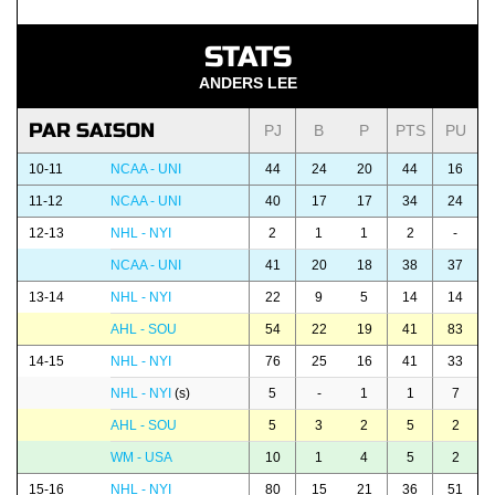
STATS
ANDERS LEE
PAR SAISON
PJ
B
P
PTS
PU
10-11
NCAA - UNI
44
24
20
44
16
11-12
NCAA - UNI
40
17
17
34
24
12-13
NHL - NYI
2
1
1
2
-
NCAA - UNI
41
20
18
38
37
13-14
NHL - NYI
22
9
5
14
14
AHL - SOU
54
22
19
41
83
14-15
NHL - NYI
76
25
16
41
33
NHL - NYI
(s)
5
-
1
1
7
AHL - SOU
5
3
2
5
2
WM - USA
10
1
4
5
2
15-16
NHL - NYI
80
15
21
36
51