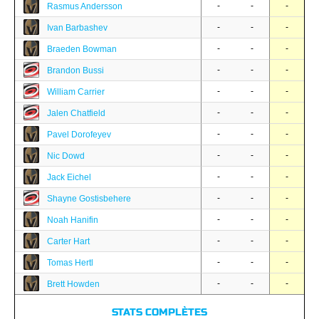
-
-
-
Rasmus Andersson
-
-
-
Ivan Barbashev
-
-
-
Braeden Bowman
-
-
-
Brandon Bussi
-
-
-
William Carrier
-
-
-
Jalen Chatfield
-
-
-
Pavel Dorofeyev
-
-
-
Nic Dowd
-
-
-
Jack Eichel
-
-
-
Shayne Gostisbehere
-
-
-
Noah Hanifin
-
-
-
Carter Hart
-
-
-
Tomas Hertl
-
-
-
Brett Howden
STATS COMPLÈTES