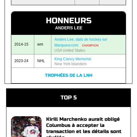
HONNEURS
ANDERS LEE
Anders Lee, stats de hockey sur
2014-15
wm
Marqueur.com
CHAMPION
USA United States
King Clancy Memorial
2023-24
NHL
New York Islanders
TROPHÉES DE LA LNH
TOP 5
Kirill Marchenko aurait obligé
Columbus à accepter la
transaction et les détails sont