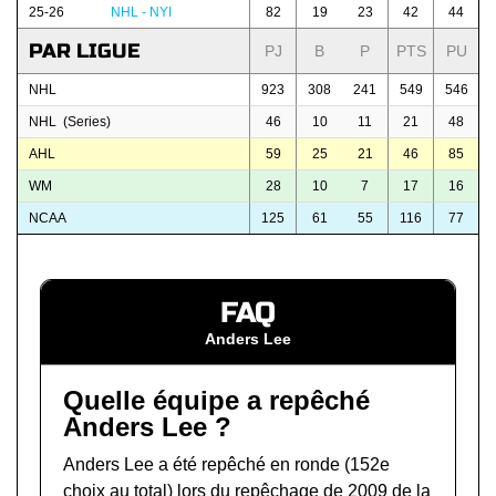
25-26
NHL - NYI
82
19
23
42
44
PAR LIGUE
PJ
B
P
PTS
PU
NHL
923
308
241
549
546
NHL (Series)
46
10
11
21
48
AHL
59
25
21
46
85
WM
28
10
7
17
16
NCAA
125
61
55
116
77
FAQ
Anders Lee
Quelle équipe a repêché
Anders Lee ?
Anders Lee a été repêché en ronde (152e
choix au total) lors du
repêchage de 2009 de la