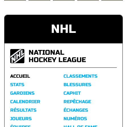
NHL
NATIONAL
HOCKEY LEAGUE
ACCUEIL
CLASSEMENTS
STATS
BLESSURES
GARDIENS
CAPHIT
CALENDRIER
REPÊCHAGE
RÉSULTATS
ÉCHANGES
JOUEURS
NUMÉROS