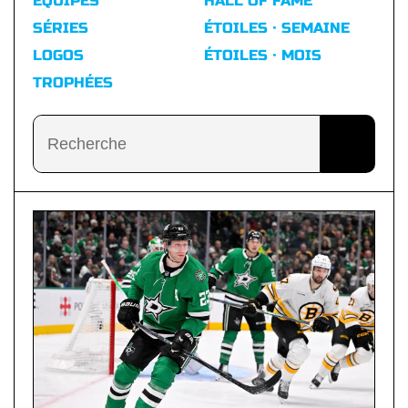
ÉQUIPES
HALL OF FAME
SÉRIES
ÉTOILES · SEMAINE
LOGOS
ÉTOILES · MOIS
TROPHÉES