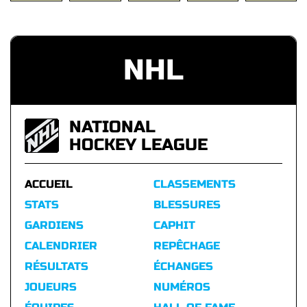
NHL
NATIONAL
HOCKEY LEAGUE
ACCUEIL
CLASSEMENTS
STATS
BLESSURES
GARDIENS
CAPHIT
CALENDRIER
REPÊCHAGE
RÉSULTATS
ÉCHANGES
JOUEURS
NUMÉROS