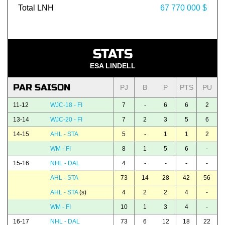
Total LNH
67 770 000 $
STATS
ESA LINDELL
PAR SAISON
PJ
B
P
PTS
PU
11-12
WJC-18 - FI
7
-
6
6
2
13-14
WJC-20 - FI
7
2
3
5
6
14-15
AHL - STA
5
-
1
1
2
WM - FI
8
1
5
6
-
15-16
NHL - DAL
4
-
-
-
-
AHL - STA
73
14
28
42
56
AHL - STA
(s)
4
2
2
4
-
WM - FI
10
1
3
4
-
16-17
NHL - DAL
73
6
12
18
22