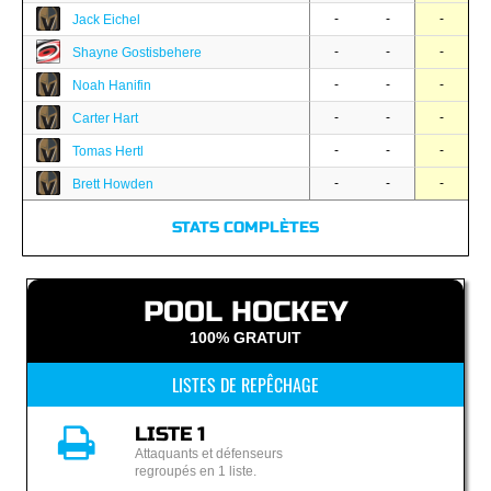
-
-
-
Jack Eichel
-
-
-
Shayne Gostisbehere
-
-
-
Noah Hanifin
-
-
-
Carter Hart
-
-
-
Tomas Hertl
-
-
-
Brett Howden
STATS COMPLÈTES
POOL HOCKEY
100% GRATUIT
LISTES DE REPÊCHAGE
LISTE 1
Attaquants et défenseurs
regroupés en 1 liste.