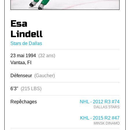
Esa
Lindell
Stars de Dallas
23 mai 1994
(32 ans)
Vantaa, FI
Défenseur
(Gaucher)
6'3"
(215 LBS)
Repêchages
NHL - 2012 R3 #74
DALLAS STARS
KHL - 2015 R2 #47
MINSK DINAMO