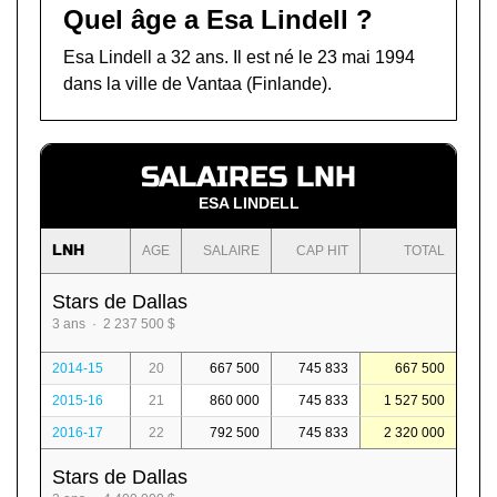
Quel âge a Esa Lindell ?
Esa Lindell a 32 ans. Il est né le 23 mai 1994
dans la ville de Vantaa (Finlande).
SALAIRES LNH
ESA LINDELL
LNH
AGE
SALAIRE
CAP HIT
TOTAL
Stars de Dallas
3 ans · 2 237 500 $
2014-15
20
667 500
745 833
667 500
2015-16
21
860 000
745 833
1 527 500
2016-17
22
792 500
745 833
2 320 000
Stars de Dallas