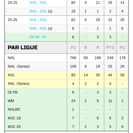
24-25
NHL - DAL
80
5
21
26
14
NHL - DAL
(s)
18
1
1
2
4
25-26
NHL - DAL
82
6
26
32
20
NHL - DAL
(s)
6
-
1
1
6
OLYM - FI
6
-
3
3
-
PAR LIGUE
PJ
B
P
PTS
PU
NHL
766
60
189
249
178
NHL (Series)
109
6
19
25
28
AHL
80
14
30
44
58
AHL (Series)
4
2
2
4
-
OLYM
6
-
3
3
-
WM
24
2
9
11
2
NHLWC
1
-
-
-
-
WJC-18
7
-
6
6
2
WJC-20
7
2
3
5
6