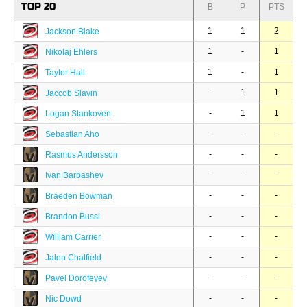
TOP 20
B
P
PTS
1
1
2
Jackson Blake
1
-
1
Nikolaj Ehlers
1
-
1
Taylor Hall
-
1
1
Jaccob Slavin
-
1
1
Logan Stankoven
-
-
-
Sebastian Aho
-
-
-
Rasmus Andersson
-
-
-
Ivan Barbashev
-
-
-
Braeden Bowman
-
-
-
Brandon Bussi
-
-
-
William Carrier
-
-
-
Jalen Chatfield
-
-
-
Pavel Dorofeyev
-
-
-
Nic Dowd