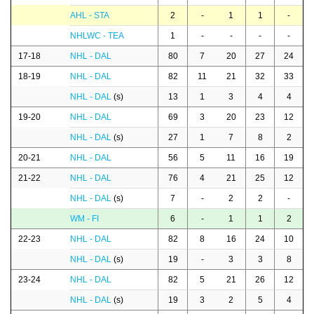
AHL - STA
2
-
1
1
-
NHLWC - TEA
1
-
-
-
-
17-18
NHL - DAL
80
7
20
27
24
18-19
NHL - DAL
82
11
21
32
33
NHL - DAL
(s)
13
1
3
4
4
19-20
NHL - DAL
69
3
20
23
12
NHL - DAL
(s)
27
1
7
8
2
20-21
NHL - DAL
56
5
11
16
19
21-22
NHL - DAL
76
4
21
25
12
NHL - DAL
(s)
7
-
2
2
-
WM - FI
6
-
1
1
2
22-23
NHL - DAL
82
8
16
24
10
NHL - DAL
(s)
19
-
3
3
8
23-24
NHL - DAL
82
5
21
26
12
NHL - DAL
(s)
19
3
2
5
4