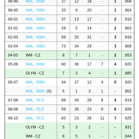
98-99
NHL - NSH
37
12
18
-
1
.908
99-00
NHL - NSH
33
9
20
-
1
.904
00-01
NHL - NSH
37
13
17
-
2
.910
01-02
NHL - NSH
29
5
14
-
2
.903
02-03
NHL - NSH
69
25
31
-
3
.918
03-04
NHL - NSH
73
34
29
-
3
.909
04-05
WM - CZ
8
7
1
-
2
.953
05-06
NHL - NSH
60
36
17
7
4
.920
OLYM - CZ
7
3
4
-
1
.885
06-07
NHL - NSH
44
27
12
4
5
.920
NHL - NSH
(S)
5
1
3
1
-
.902
07-08
NHL - FLO
69
30
29
8
4
.919
08-09
NHL - FLO
59
26
23
6
6
.926
09-10
NHL - FLO
63
23
28
11
7
.925
OLYM - CZ
5
3
2
-
-
.931
WM - CZ
8
5
1
-
-
.944