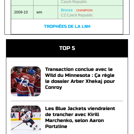
Czech Republic
Bronze
CHAMPION
2009-10
wm
CZ Czech Republic
TROPHÉES DE LA LNH
TOP 5
Transaction conclue avec le
Wild du Minnesota : Ça règle
le dossier Arber Xhekaj pour
Conroy
Les Blue Jackets viendraient
de trancher avec Kirill
Marchenko, selon Aaron
Portzline