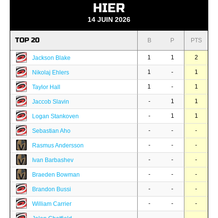
HIER
14 JUIN 2026
TOP 20
B
P
PTS
1
1
2
Jackson Blake
1
-
1
Nikolaj Ehlers
1
-
1
Taylor Hall
-
1
1
Jaccob Slavin
-
1
1
Logan Stankoven
-
-
-
Sebastian Aho
-
-
-
Rasmus Andersson
-
-
-
Ivan Barbashev
-
-
-
Braeden Bowman
-
-
-
Brandon Bussi
-
-
-
William Carrier