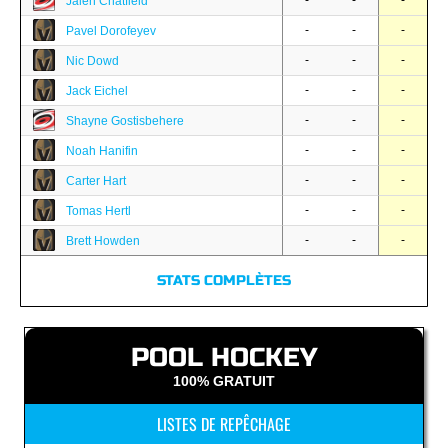
-
-
-
Jalen Chatfield
-
-
-
Pavel Dorofeyev
-
-
-
Nic Dowd
-
-
-
Jack Eichel
-
-
-
Shayne Gostisbehere
-
-
-
Noah Hanifin
-
-
-
Carter Hart
-
-
-
Tomas Hertl
-
-
-
Brett Howden
STATS COMPLÈTES
POOL HOCKEY
100% GRATUIT
LISTES DE REPÊCHAGE