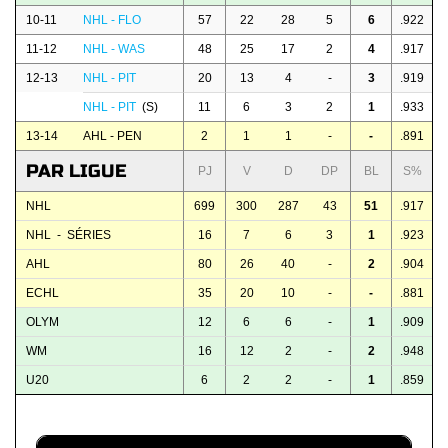
10-11
NHL - FLO
57
22
28
5
6
.922
11-12
NHL - WAS
48
25
17
2
4
.917
12-13
NHL - PIT
20
13
4
-
3
.919
NHL - PIT
(S)
11
6
3
2
1
.933
13-14
AHL - PEN
2
1
1
-
-
.891
PAR LIGUE
PJ
V
D
DP
BL
S%
NHL
699
300
287
43
51
.917
NHL - SÉRIES
16
7
6
3
1
.923
AHL
80
26
40
-
2
.904
ECHL
35
20
10
-
-
.881
OLYM
12
6
6
-
1
.909
WM
16
12
2
-
2
.948
U20
6
2
2
-
1
.859