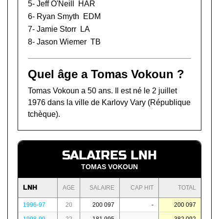
5-
Jeff O'Neill
HAR
6-
Ryan Smyth
EDM
7-
Jamie Storr
LA
8-
Jason Wiemer
TB
Quel âge a Tomas Vokoun ?
Tomas Vokoun a 50 ans. Il est né le 2 juillet
1976 dans la ville de Karlovy Vary (République
tchèque).
SALAIRES LNH
TOMAS VOKOUN
LNH
AGE
SALAIRE
CAP HIT
TOTAL
1996-97
20
200 097
-
200 097