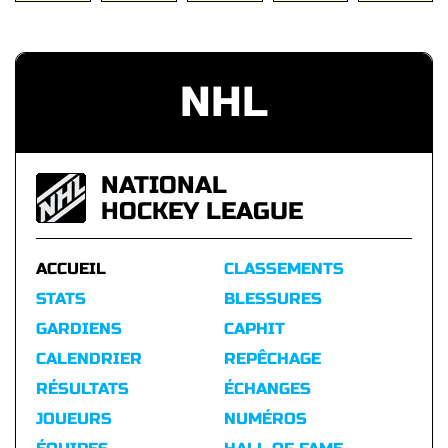
NHL
NATIONAL
HOCKEY LEAGUE
ACCUEIL
CLASSEMENTS
STATS
BLESSURES
GARDIENS
CAPHIT
CALENDRIER
REPÊCHAGE
RÉSULTATS
ÉCHANGES
JOUEURS
NUMÉROS