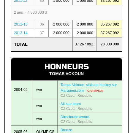
2011-12
35
1 500 000
1 500 000
33 267 092
2 ans · 4 000 000 $
2012-13
36
2 000 000
2 000 000
35 267 092
2013-14
37
2 000 000
2 000 000
37 267 092
TOTAL
37 267 092
28 300 000
HONNEURS
TOMAS VOKOUN
Tomas Vokoun, stats de hockey sur
2004-05
wm
Marqueur.com
CHAMPION
CZ Czech Republic
All-star team
wm
CZ Czech Republic
Directorate award
wm
CZ Czech Republic
Bronze
2005-06
OLYMPICS