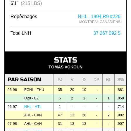
6'1"
(215 LBS)
Repêchages
NHL - 1994 R9 #226
MONTREAL CANADIENS
Total LNH
37 267 092 $
STATS
TOMAS VOKOUN
PAR SAISON
PJ
V
D
DP
BL
S%
95-96
ECHL - THU
35
20
10
-
-
.881
U20 - CZ
6
2
2
-
1
.859
96-97
NHL - MTL
1
-
-
-
-
.714
AHL - CAN
47
12
26
-
2
.902
97-98
AHL - CAN
31
13
13
-
-
.907