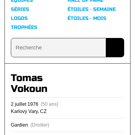
ÉQUIPES
HALL OF FAME
SÉRIES
ÉTOILES · SEMAINE
LOGOS
ÉTOILES · MOIS
TROPHÉES
Tomas
Vokoun
2 juillet 1976
(50 ans)
Karlovy Vary, CZ
Gardien
(Droitier)