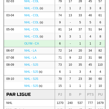
02-03
NHL - COL
79
17
28
45
57
NHL - COL
(s)
7
1
2
3
8
03-04
NHL - COL
74
13
33
46
61
NHL - COL
(s)
9
-
5
5
6
05-06
NHL - COL
81
14
37
51
94
NHL - COL
(s)
9
3
1
4
8
OLYM - CA
6
-
1
1
2
06-07
NHL - LA
72
14
20
34
82
07-08
NHL - LA
71
9
22
31
98
08-09
NHL - SJS
73
10
35
45
110
NHL - SJS
(s)
6
1
3
4
4
09-10
NHL - SJS
70
7
23
30
60
NHL - SJS
(s)
15
1
1
2
10
PAR LIGUE
PJ
B
P
PTS
PU
NHL
1270
240
537
777
1679