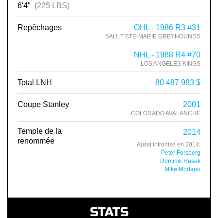
6'4"
(225 LBS)
Repêchages
OHL - 1986 R3 #31
SAULT STE-MARIE GREYHOUNDS
NHL - 1988 R4 #70
LOS ANGELES KINGS
Total LNH
80 487 983 $
Coupe Stanley
2001
COLORADO AVALANCHE
Temple de la
2014
renommée
Aussi intronisé en 2014:
Peter Forsberg
Dominik Hasek
Mike Modano
STATS