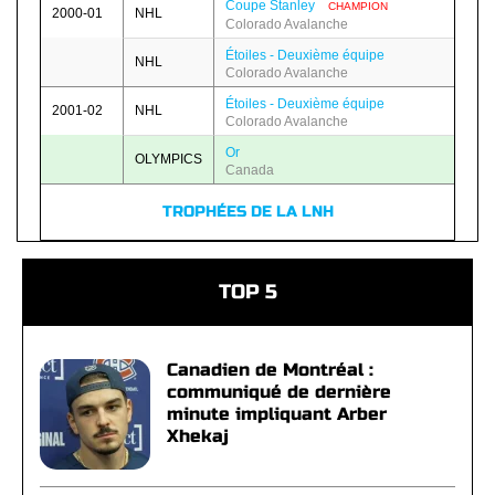
Coupe Stanley
CHAMPION
2000-01
NHL
Colorado Avalanche
Étoiles - Deuxième équipe
NHL
Colorado Avalanche
Étoiles - Deuxième équipe
2001-02
NHL
Colorado Avalanche
Or
OLYMPICS
Canada
TROPHÉES DE LA LNH
TOP 5
Canadien de Montréal :
communiqué de dernière
minute impliquant Arber
Xhekaj