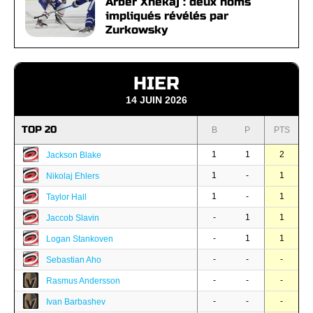
Arber Xhekaj : deux noms
impliqués révélés par
Zurkowsky
HIER
14 JUIN 2026
TOP 20
B
P
PTS
1
1
2
Jackson Blake
1
-
1
Nikolaj Ehlers
1
-
1
Taylor Hall
-
1
1
Jaccob Slavin
-
1
1
Logan Stankoven
-
-
-
Sebastian Aho
-
-
-
Rasmus Andersson
-
-
-
Ivan Barbashev