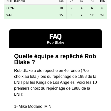
NHL (Series)
146
26
47
73
166
OLYM
18
2
4
6
6
WM
25
3
9
12
24
FAQ
Rob Blake
Quelle équipe a repêché Rob
Blake ?
Rob Blake a été repêché en 4e ronde (70e
choix au total) lors du
repêchage de 1988 de la
LNH
par les Kings de Los Angeles. Voici les 10
premiers choix du repêchage de 1988 de la
LNH:
1-
Mike Modano
MIN