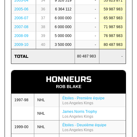
2003-04
34
9 326 519
-
53 623 871
2005-06
36
6 364 112
-
59 987 983
2006-07
37
6 000 000
-
65 987 983
2007-08
38
6 000 000
-
71 987 983
2008-09
39
5 000 000
-
76 987 983
2009-10
40
3 500 000
-
80 487 983
TOTAL
80 487 983
-
HONNEURS
ROB BLAKE
Étoiles - Première équipe
1997-98
NHL
Los Angeles Kings
James Norris Trophy
NHL
Los Angeles Kings
Étoiles - Deuxième équipe
1999-00
NHL
Los Angeles Kings