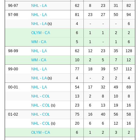
96-97
NHL - LA
62
8
23
31
82
97-98
NHL - LA
81
23
27
50
94
NHL - LA
(s)
4
-
-
-
6
OLYM - CA
6
1
1
2
2
WM - CA
5
1
-
1
6
98-99
NHL - LA
62
12
23
35
128
WM - CA
10
2
5
7
12
99-00
NHL - LA
77
18
39
57
112
NHL - LA
(s)
4
-
2
2
4
00-01
NHL - LA
54
17
32
49
69
NHL - COL
13
2
8
10
8
NHL - COL
(s)
23
6
13
19
16
01-02
NHL - COL
75
16
40
56
58
NHL - COL
(s)
20
6
6
12
16
OLYM - CA
6
1
2
3
2