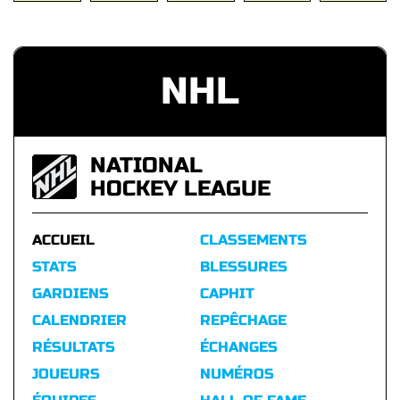
NHL
NATIONAL
HOCKEY LEAGUE
ACCUEIL
CLASSEMENTS
STATS
BLESSURES
GARDIENS
CAPHIT
CALENDRIER
REPÊCHAGE
RÉSULTATS
ÉCHANGES
JOUEURS
NUMÉROS