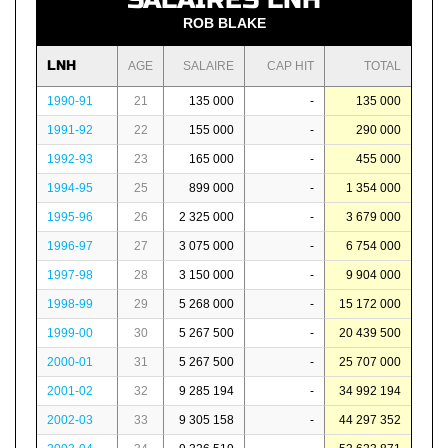
ROB BLAKE
LNH
AGE
SALAIRE
CAP HIT
TOTAL
1990-91
21
135 000
-
135 000
1991-92
22
155 000
-
290 000
1992-93
23
165 000
-
455 000
1994-95
25
899 000
-
1 354 000
1995-96
26
2 325 000
-
3 679 000
1996-97
27
3 075 000
-
6 754 000
1997-98
28
3 150 000
-
9 904 000
1998-99
29
5 268 000
-
15 172 000
1999-00
30
5 267 500
-
20 439 500
2000-01
31
5 267 500
-
25 707 000
2001-02
32
9 285 194
-
34 992 194
2002-03
33
9 305 158
-
44 297 352