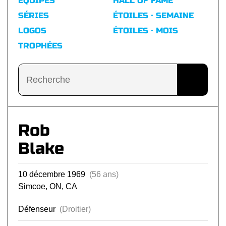
ÉQUIPES
HALL OF FAME
SÉRIES
ÉTOILES · SEMAINE
LOGOS
ÉTOILES · MOIS
TROPHÉES
Rob
Blake
10 décembre 1969
(56 ans)
Simcoe, ON, CA
Défenseur
(Droitier)