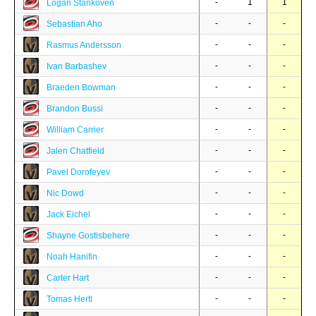
-
1
1
Logan Stankoven
-
-
-
Sebastian Aho
-
-
-
Rasmus Andersson
-
-
-
Ivan Barbashev
-
-
-
Braeden Bowman
-
-
-
Brandon Bussi
-
-
-
William Carrier
-
-
-
Jalen Chatfield
-
-
-
Pavel Dorofeyev
-
-
-
Nic Dowd
-
-
-
Jack Eichel
-
-
-
Shayne Gostisbehere
-
-
-
Noah Hanifin
-
-
-
Carter Hart
-
-
-
Tomas Hertl