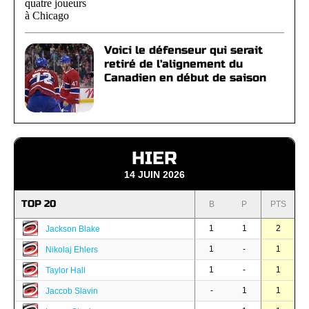
Voici le défenseur qui serait
retiré de l'alignement du
Canadien en début de saison
HIER
14 JUIN 2026
TOP 20
B
P
PTS
1
1
2
Jackson Blake
1
-
1
Nikolaj Ehlers
1
-
1
Taylor Hall
-
1
1
Jaccob Slavin