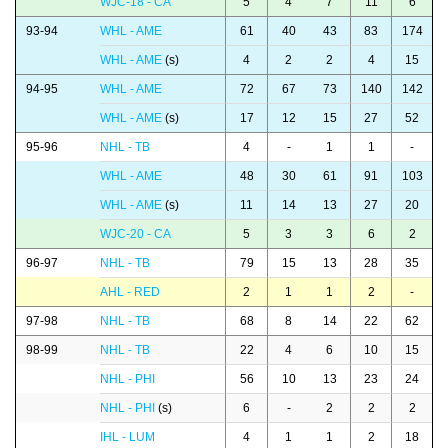
WJC-18 - CA
5
4
7
11
6
93-94
WHL - AME
61
40
43
83
174
WHL - AME
(s)
4
2
2
4
15
94-95
WHL - AME
72
67
73
140
142
WHL - AME
(s)
17
12
15
27
52
95-96
NHL - TB
4
-
1
1
-
WHL - AME
48
30
61
91
103
WHL - AME
(s)
11
14
13
27
20
WJC-20 - CA
5
3
3
6
2
96-97
NHL - TB
79
15
13
28
35
AHL - RED
2
1
1
2
-
97-98
NHL - TB
68
8
14
22
62
98-99
NHL - TB
22
4
6
10
15
NHL - PHI
56
10
13
23
24
NHL - PHI
(s)
6
-
2
2
2
IHL - LUM
4
1
1
2
18