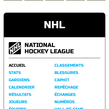
NHL
NATIONAL
HOCKEY LEAGUE
ACCUEIL
CLASSEMENTS
STATS
BLESSURES
GARDIENS
CAPHIT
CALENDRIER
REPÊCHAGE
RÉSULTATS
ÉCHANGES
JOUEURS
NUMÉROS