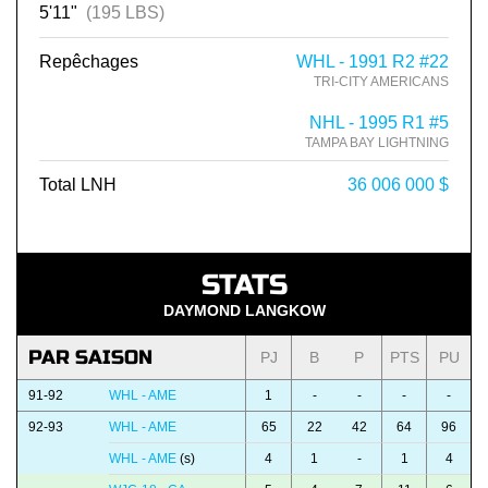
5'11"
(195 LBS)
Repêchages
WHL - 1991 R2 #22
TRI-CITY AMERICANS
NHL - 1995 R1 #5
TAMPA BAY LIGHTNING
Total LNH
36 006 000 $
STATS
DAYMOND LANGKOW
PAR SAISON
PJ
B
P
PTS
PU
91-92
WHL - AME
1
-
-
-
-
92-93
WHL - AME
65
22
42
64
96
WHL - AME
(s)
4
1
-
1
4