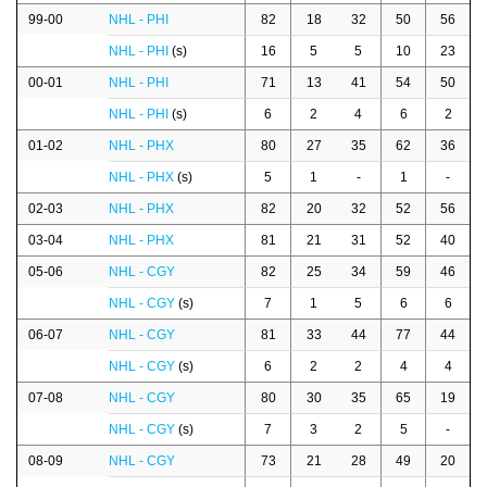
99-00
NHL - PHI
82
18
32
50
56
NHL - PHI
(s)
16
5
5
10
23
00-01
NHL - PHI
71
13
41
54
50
NHL - PHI
(s)
6
2
4
6
2
01-02
NHL - PHX
80
27
35
62
36
NHL - PHX
(s)
5
1
-
1
-
02-03
NHL - PHX
82
20
32
52
56
03-04
NHL - PHX
81
21
31
52
40
05-06
NHL - CGY
82
25
34
59
46
NHL - CGY
(s)
7
1
5
6
6
06-07
NHL - CGY
81
33
44
77
44
NHL - CGY
(s)
6
2
2
4
4
07-08
NHL - CGY
80
30
35
65
19
NHL - CGY
(s)
7
3
2
5
-
08-09
NHL - CGY
73
21
28
49
20