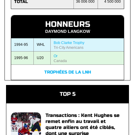
TOTAL
36 006 000
4 500 000
HONNEURS
DAYMOND LANGKOW
Bob Clarke Trophy
1994-95
WHL
Tri-City Americans
Or
1995-96
U20
Canada
TROPHÉES DE LA LNH
TOP 5
Transactions : Kent Hughes se
remet enfin au travail et
quatre ailiers ont été ciblés,
dont une surprise