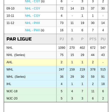
NHL - CGY
(s)
6
-
3
3
2
09-10
NHL - CGY
72
14
23
37
30
10-11
NHL - CGY
4
-
1
1
-
11-12
NHL - PHX
73
11
19
30
14
NHL - PHX
(s)
16
1
6
7
4
PAR LIGUE
PJ
B
P
PTS
PU
NHL
1090
270
402
672
547
NHL (Series)
75
15
29
44
43
AHL
2
1
1
2
-
WHL
247
159
219
378
515
WHL (Series)
36
29
30
59
91
IHL
4
1
1
2
18
WJC-18
5
4
7
11
6
WJC-20
5
3
3
6
2