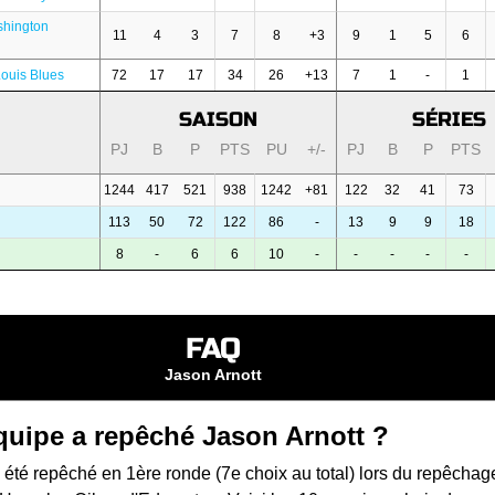
shington
11
4
3
7
8
+3
9
1
5
6
Louis Blues
72
17
17
34
26
+13
7
1
-
1
SAISON
SÉRIES
PJ
B
P
PTS
PU
+/-
PJ
B
P
PTS
1244
417
521
938
1242
+81
122
32
41
73
113
50
72
122
86
-
13
9
9
18
8
-
6
6
10
-
-
-
-
-
FAQ
Jason Arnott
quipe a repêché Jason Arnott ?
 été repêché en 1ère ronde (7e choix au total) lors du
repêchag