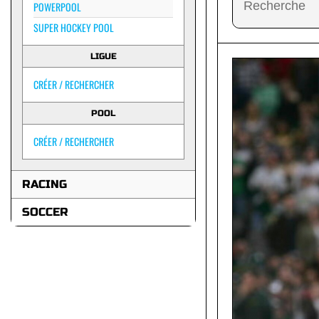
POWERPOOL
SUPER HOCKEY POOL
LIGUE
CRÉER / RECHERCHER
POOL
CRÉER / RECHERCHER
RACING
SOCCER