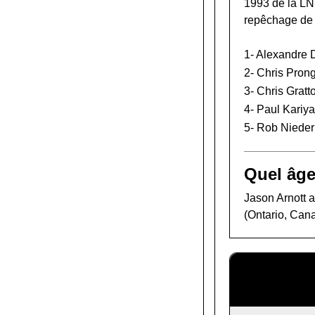
1993 de la L
repêchage de
1-
Alexandre 
2-
Chris Pron
3-
Chris Gratt
4-
Paul Kariya
5-
Rob Niede
Quel âge
Jason Arnott a
(Ontario, Can