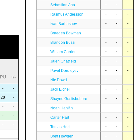
-
-
-
Sebastian Aho
-
-
-
Rasmus Andersson
-
-
-
Ivan Barbashev
-
-
-
Braeden Bowman
-
-
-
Brandon Bussi
-
-
-
William Carrier
-
-
-
Jalen Chatfield
-
-
-
Pavel Dorofeyev
PU
+/-
-
-
-
Nic Dowd
-
-
-
-
-
Jack Eichel
20
-
-
-
-
Shayne Gostisbehere
-
-
-
-
-
Noah Hanifin
-
-
-
-
-
Carter Hart
-
-
-
-
-
Tomas Hertl
-
-
-
-
-
Brett Howden