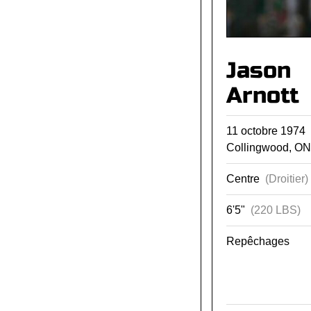
Jason
Arnott
11 octobre 1974
Collingwood, ON
Centre
(Droitier)
6'5"
(220 LBS)
Repêchages