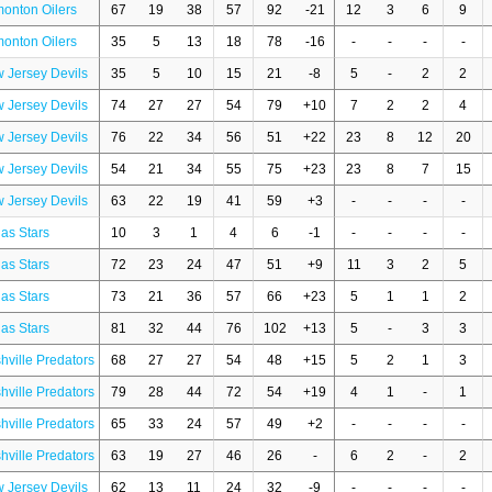
onton Oilers
67
19
38
57
92
-21
12
3
6
9
onton Oilers
35
5
13
18
78
-16
-
-
-
-
 Jersey Devils
35
5
10
15
21
-8
5
-
2
2
 Jersey Devils
74
27
27
54
79
+10
7
2
2
4
 Jersey Devils
76
22
34
56
51
+22
23
8
12
20
 Jersey Devils
54
21
34
55
75
+23
23
8
7
15
 Jersey Devils
63
22
19
41
59
+3
-
-
-
-
las Stars
10
3
1
4
6
-1
-
-
-
-
las Stars
72
23
24
47
51
+9
11
3
2
5
las Stars
73
21
36
57
66
+23
5
1
1
2
las Stars
81
32
44
76
102
+13
5
-
3
3
hville Predators
68
27
27
54
48
+15
5
2
1
3
hville Predators
79
28
44
72
54
+19
4
1
-
1
hville Predators
65
33
24
57
49
+2
-
-
-
-
hville Predators
63
19
27
46
26
-
6
2
-
2
 Jersey Devils
62
13
11
24
32
-9
-
-
-
-