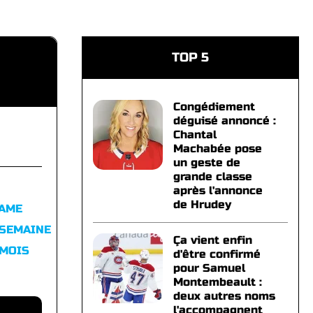
TOP 5
Congédiement
déguisé annoncé :
Chantal
Machabée pose
un geste de
grande classe
après l'annonce
de Hrudey
FAME
 SEMAINE
Ça vient enfin
 MOIS
d'être confirmé
pour Samuel
Montembeault :
deux autres noms
l'accompagnent