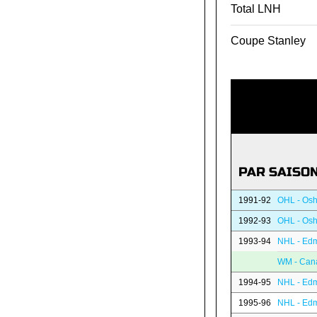
Total LNH
Coupe Stanley
PAR SAISO
1991-92
OHL - Os
1992-93
OHL - Os
1993-94
NHL - Edm
WM - Can
1994-95
NHL - Edm
1995-96
NHL - Edm