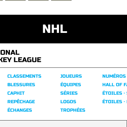
NHL
IONAL
KEY LEAGUE
CLASSEMENTS
JOUEURS
NUMÉROS
BLESSURES
ÉQUIPES
HALL OF 
CAPHIT
SÉRIES
ÉTOILES ·
REPÊCHAGE
LOGOS
ÉTOILES ·
ÉCHANGES
TROPHÉES