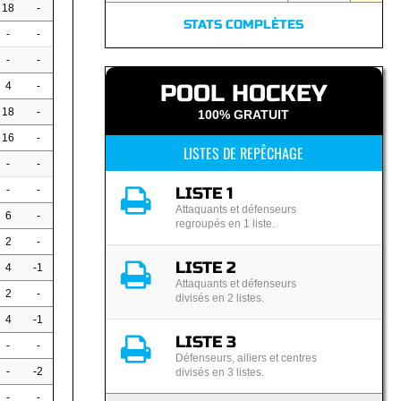
18
-
STATS COMPLÈTES
-
-
-
-
4
-
POOL HOCKEY
18
-
100% GRATUIT
16
-
LISTES DE REPÊCHAGE
-
-
-
-
LISTE 1
Attaquants et défenseurs
6
-
regroupés en 1 liste.
2
-
LISTE 2
4
-1
Attaquants et défenseurs
2
-
divisés en 2 listes.
4
-1
LISTE 3
-
-
Défenseurs, ailiers et centres
-
-2
divisés en 3 listes.
-
-