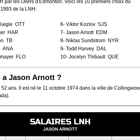
NH
par les Oilers d'Edmonton. Voici les 10 premiers choix du
 1993 de la LNH:
Daigle
OTT
6-
Viktor Kozlov
SJS
ger
HAR
7- Jason Arnott
EDM
on
TB
8-
Niklas Sundstrom
NYR
ANA
9-
Todd Harvey
DAL
rmayer
FLO
10-
Jocelyn Thibault
QUE
 a Jason Arnott ?
 52 ans. Il est né le 11 octobre 1974 dans la ville de Collingwo
ada).
SALAIRES LNH
JASON ARNOTT