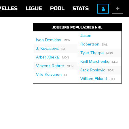
VELLES
LIGUE
POOL
STATS
JOUEURS POPULAIRES NHL
Jason
Ivan Demidov
MON
Robertson
DAL
J. Kovacevic
NJ
Tyler Thorpe
MON
Arber Xhekaj
MON
Kirill Marchenko
CLB
Vinzenz Rohrer
MON
Jack Roslovic
TOR
Ville Koivunen
PIT
William Eklund
OTT