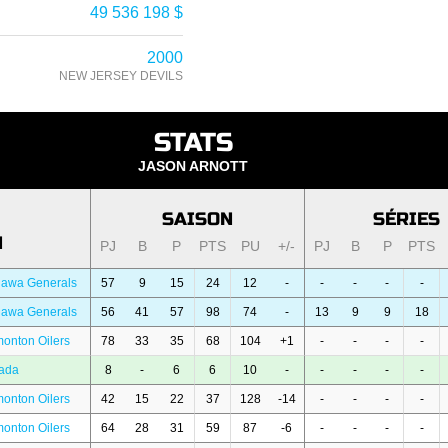
49 536 198 $
2000
NEW JERSEY DEVILS
STATS
JASON ARNOTT
SAISON
SÉRIES
N
PJ
B
P
PTS
PU
+/-
PJ
B
P
PTS
hawa Generals
57
9
15
24
12
-
-
-
-
-
hawa Generals
56
41
57
98
74
-
13
9
9
18
onton Oilers
78
33
35
68
104
+1
-
-
-
-
ada
8
-
6
6
10
-
-
-
-
-
onton Oilers
42
15
22
37
128
-14
-
-
-
-
onton Oilers
64
28
31
59
87
-6
-
-
-
-