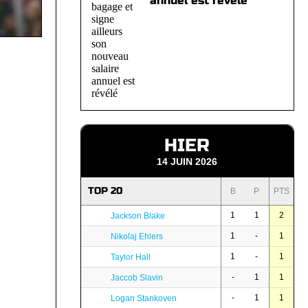
annuel est révélé
HIER
14 JUIN 2026
TOP 20
B
P
PTS
1
1
2
Jackson Blake
1
-
1
Nikolaj Ehlers
1
-
1
Taylor Hall
-
1
1
Jaccob Slavin
-
1
1
Logan Stankoven