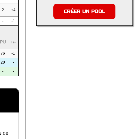
2
+4
CRÉER UN POOL
-
-1
PU
+/-
76
-1
20
-
-
-
e de