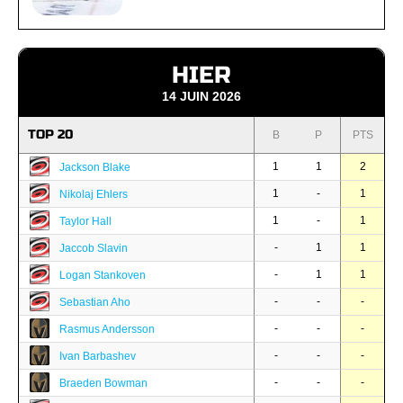
HIER
14 JUIN 2026
TOP 20
B
P
PTS
1
1
2
Jackson Blake
1
-
1
Nikolaj Ehlers
1
-
1
Taylor Hall
-
1
1
Jaccob Slavin
-
1
1
Logan Stankoven
-
-
-
Sebastian Aho
-
-
-
Rasmus Andersson
-
-
-
Ivan Barbashev
-
-
-
Braeden Bowman