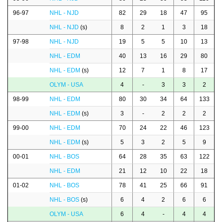
96-97
NHL - NJD
82
29
18
47
95
NHL - NJD
(s)
8
2
1
3
18
97-98
NHL - NJD
19
5
5
10
13
NHL - EDM
40
13
16
29
80
NHL - EDM
(s)
12
7
1
8
17
OLYM - USA
4
-
3
3
2
98-99
NHL - EDM
80
30
34
64
133
NHL - EDM
(s)
3
-
2
2
2
99-00
NHL - EDM
70
24
22
46
123
NHL - EDM
(s)
5
3
2
5
9
00-01
NHL - BOS
64
28
35
63
122
NHL - EDM
21
12
10
22
18
01-02
NHL - BOS
78
41
25
66
91
NHL - BOS
(s)
6
4
2
6
6
OLYM - USA
6
4
-
4
4