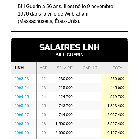
Bill Guerin a 56 ans. Il est né le 9 novembre
1970 dans la ville de Wilbraham
(Massachusetts, États-Unis).
SALAIRES LNH
BILL GUERIN
LNH
AGE
SALAIRE
CAP HIT
TOTAL
1992-93
22
230 000
-
230 000
1993-94
23
215 000
-
445 000
1994-95
24
124 700
-
569 700
1995-96
25
743 700
-
1 313 400
1996-97
26
744 000
-
2 057 400
1998-99
28
1 500 000
-
3 557 400
1999-00
29
2 600 000
-
6 157 400