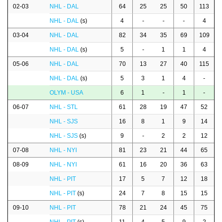
02-03
NHL - DAL
64
25
25
50
113
NHL - DAL
(s)
4
-
-
-
4
03-04
NHL - DAL
82
34
35
69
109
NHL - DAL
(s)
5
-
1
1
4
05-06
NHL - DAL
70
13
27
40
115
NHL - DAL
(s)
5
3
1
4
-
OLYM - USA
6
1
-
1
-
06-07
NHL - STL
61
28
19
47
52
NHL - SJS
16
8
1
9
14
NHL - SJS
(s)
9
-
2
2
12
07-08
NHL - NYI
81
23
21
44
65
08-09
NHL - NYI
61
16
20
36
63
NHL - PIT
17
5
7
12
18
NHL - PIT
(s)
24
7
8
15
15
09-10
NHL - PIT
78
21
24
45
75