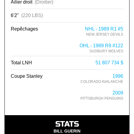
Ailier droit
(Droitier)
6'2"
(220 LBS)
Repêchages
NHL - 1989 R1 #5
NEW JERSEY DEVILS
OHL - 1989 R9 #122
SUDBURY WOLVES
Total LNH
51 807 734 $
Coupe Stanley
1996
COLORADO AVALANCHE
2009
PITTSBURGH PENGUINS
STATS
BILL GUERIN