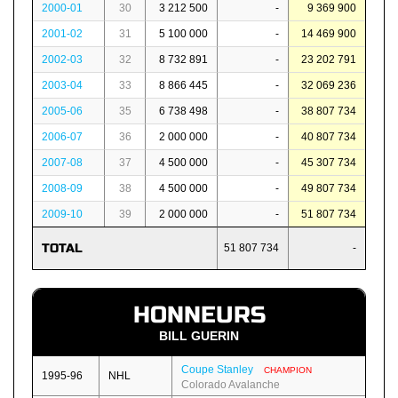
2000-01
30
3 212 500
-
9 369 900
2001-02
31
5 100 000
-
14 469 900
2002-03
32
8 732 891
-
23 202 791
2003-04
33
8 866 445
-
32 069 236
2005-06
35
6 738 498
-
38 807 734
2006-07
36
2 000 000
-
40 807 734
2007-08
37
4 500 000
-
45 307 734
2008-09
38
4 500 000
-
49 807 734
2009-10
39
2 000 000
-
51 807 734
TOTAL
51 807 734
-
HONNEURS
BILL GUERIN
Coupe Stanley
CHAMPION
1995-96
NHL
Colorado Avalanche