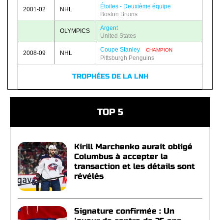
Étoiles - Deuxième équipe
2001-02
NHL
Boston Bruins
Argent
OLYMPICS
United States
Coupe Stanley
CHAMPION
2008-09
NHL
Pittsburgh Penguins
TROPHÉES DE LA LNH
TOP 5
Kirill Marchenko aurait obligé
Columbus à accepter la
transaction et les détails sont
révélés
Signature confirmée : Un