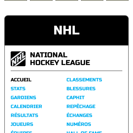
NHL
NATIONAL
HOCKEY LEAGUE
ACCUEIL
CLASSEMENTS
STATS
BLESSURES
GARDIENS
CAPHIT
CALENDRIER
REPÊCHAGE
RÉSULTATS
ÉCHANGES
JOUEURS
NUMÉROS