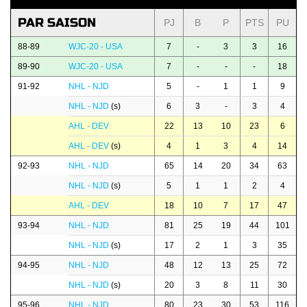
PAR SAISON
PJ
B
P
PTS
PU
88-89
WJC-20 - USA
7
-
3
3
16
89-90
WJC-20 - USA
7
-
-
-
18
91-92
NHL - NJD
5
-
1
1
9
NHL - NJD
(s)
6
3
-
3
4
AHL - DEV
22
13
10
23
6
AHL - DEV
(s)
4
1
3
4
14
92-93
NHL - NJD
65
14
20
34
63
NHL - NJD
(s)
5
1
1
2
4
AHL - DEV
18
10
7
17
47
93-94
NHL - NJD
81
25
19
44
101
NHL - NJD
(s)
17
2
1
3
35
94-95
NHL - NJD
48
12
13
25
72
NHL - NJD
(s)
20
3
8
11
30
95-96
NHL - NJD
80
23
30
53
116