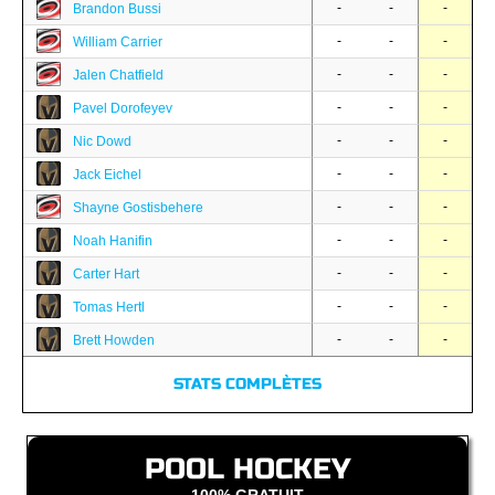
-
-
-
Brandon Bussi
-
-
-
William Carrier
-
-
-
Jalen Chatfield
-
-
-
Pavel Dorofeyev
-
-
-
Nic Dowd
-
-
-
Jack Eichel
-
-
-
Shayne Gostisbehere
-
-
-
Noah Hanifin
-
-
-
Carter Hart
-
-
-
Tomas Hertl
-
-
-
Brett Howden
STATS COMPLÈTES
POOL HOCKEY