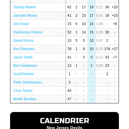
Tommy Albelin
-
62
2
17
19
0,31
36
+20
Jaroslav Modry
-
41
2
15
17
0,41
18
+10
Jim Dowd
-
15
5
10
15
1,00
-
+8
Viacheslav Fetisov
-
52
1
14
15
0,29
30
-
David Emma
-
15
5
5
10
0,67
2
-
Ken Daneyko
-
78
1
9
10
0,13
176
+27
Jason Smith
-
41
-
5
5
0,12
43
+7
Ben Hankinson
-
13
1
-
1
0,08
23
-
Scott Pellerin
-
1
-
-
-
-
2
-
Peter Sidorkiewicz
-
3
-
-
-
-
-
-
Chris Terreri
-
44
-
-
-
-
-
-
Martin Brodeur
-
47
-
-
-
-
-
-
CALENDRIER
New Jersey Devils