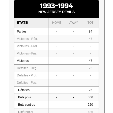
1993-1994
NEW JERSEY DEVILS
STATS
HOME
AWAY
TOT
Parties
-
-
84
Victoires - Rég.
-
-
47
Victoires - Prol.
-
-
-
Victoires - Fus.
-
-
-
Victoires
-
-
47
Défaites - Rég.
-
-
25
Défaites - Prol.
-
-
-
Défaites - Fus.
-
-
-
Défaites
-
-
25
Buts pour
-
-
306
Buts contres
-
-
220
Différentiel
-
-
+86