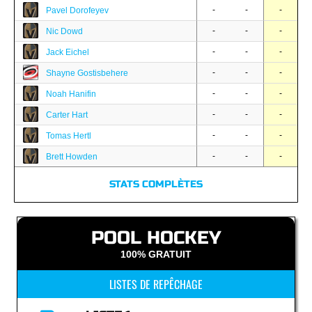
-
-
-
Pavel Dorofeyev
-
-
-
Nic Dowd
-
-
-
Jack Eichel
-
-
-
Shayne Gostisbehere
-
-
-
Noah Hanifin
-
-
-
Carter Hart
-
-
-
Tomas Hertl
-
-
-
Brett Howden
STATS COMPLÈTES
POOL HOCKEY
100% GRATUIT
LISTES DE REPÊCHAGE