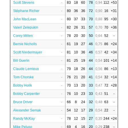
Scott Stevens
-
83
18
60
78
0,94
112
+53
Stéphane Richer
-
80
36
36
72
0,90
16
+31
John MacLean
-
80
37
33
70
0,88
95
+30
Valeri Zelepukin
-
82
26
31
57
0,70
70
+36
Corey Millen
-
78
20
30
50
0,64
52
-
Bernie Nicholls
-
61
19
27
46
0,75
86
+24
Scott Niedermayer
-
81
10
36
46
0,57
42
+34
Bill Guerin
-
81
25
19
44
0,54
101
+14
Claude Lemieux
-
79
18
26
44
0,56
86
+13
Tom Chorske
-
76
21
20
41
0,54
32
+14
Bobby Holik
-
70
13
20
33
0,47
72
+28
Bobby Carpenter
-
76
10
23
33
0,43
51
-
Bruce Driver
-
66
8
24
32
0,48
63
-
Alexander Semak
-
54
12
17
29
0,54
22
-
Randy McKay
-
78
12
15
27
0,35
244
+24
Mike Peluso
-
69
4
16
20
0,29
238
-