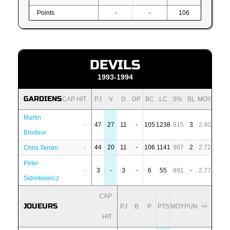
Points
-
-
106
DEVILS
1993-1994
GARDIENS
CAP HIT
PJ
V
D
DP
BC
LC
S%
BL
MOY
Martin
-
47
27
11
-
105
1238
.915
3
2.40
Brodeur
-
44
20
11
-
106
1141
.907
2
2.72
Chris Terreri
Peter
-
3
-
3
-
6
55
.891
-
2.77
Sidorkiewicz
CAP
JOUEURS
PJ
B
P
PTS
MOY
PUN
+/-
HIT