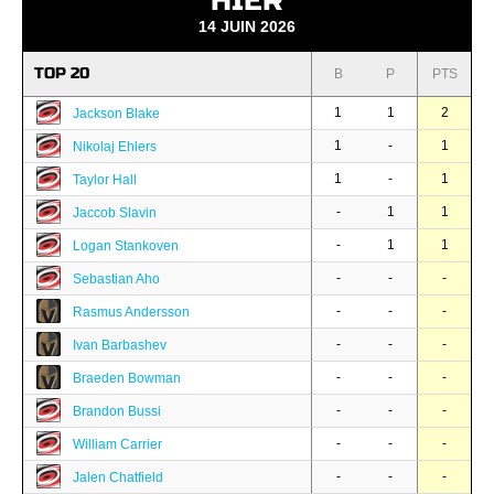
HIER
14 JUIN 2026
TOP 20
B
P
PTS
1
1
2
Jackson Blake
1
-
1
Nikolaj Ehlers
1
-
1
Taylor Hall
-
1
1
Jaccob Slavin
-
1
1
Logan Stankoven
-
-
-
Sebastian Aho
-
-
-
Rasmus Andersson
-
-
-
Ivan Barbashev
-
-
-
Braeden Bowman
-
-
-
Brandon Bussi
-
-
-
William Carrier
-
-
-
Jalen Chatfield