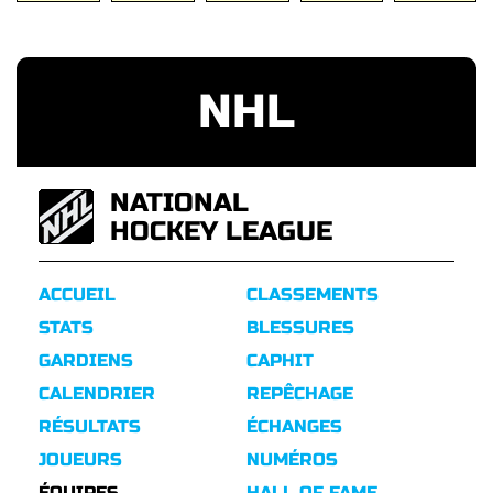
NHL
NATIONAL
HOCKEY LEAGUE
ACCUEIL
CLASSEMENTS
STATS
BLESSURES
GARDIENS
CAPHIT
CALENDRIER
REPÊCHAGE
RÉSULTATS
ÉCHANGES
JOUEURS
NUMÉROS
ÉQUIPES
HALL OF FAME