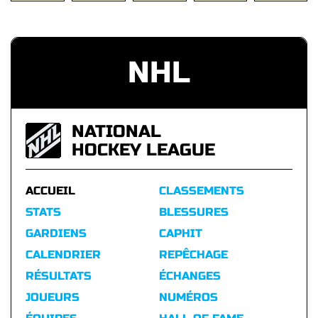
NHL
NATIONAL
HOCKEY LEAGUE
ACCUEIL
CLASSEMENTS
STATS
BLESSURES
GARDIENS
CAPHIT
CALENDRIER
REPÊCHAGE
RÉSULTATS
ÉCHANGES
JOUEURS
NUMÉROS