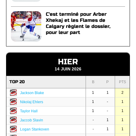
C'est terminé pour Arber
Xhekaj et les Flames de
Calgary règlent le dossier,
pour leur part
HIER
14 JUIN 2026
TOP 20
B
P
PTS
1
1
2
Jackson Blake
1
-
1
Nikolaj Ehlers
1
-
1
Taylor Hall
-
1
1
Jaccob Slavin
-
1
1
Logan Stankoven