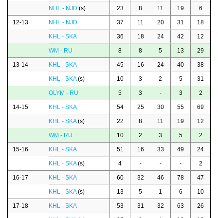
NHL - NJD
(s)
23
8
11
19
6
12-13
NHL - NJD
37
11
20
31
18
KHL - SKA
36
18
24
42
12
WM - RU
8
8
5
13
29
13-14
KHL - SKA
45
16
24
40
38
KHL - SKA
(s)
10
3
2
5
31
OLYM - RU
5
3
-
3
2
14-15
KHL - SKA
54
25
30
55
69
KHL - SKA
(s)
22
8
11
19
12
WM - RU
10
2
3
5
2
15-16
KHL - SKA
51
16
33
49
24
KHL - SKA
(s)
4
-
-
-
2
16-17
KHL - SKA
60
32
46
78
47
KHL - SKA
(s)
13
5
1
6
10
17-18
KHL - SKA
53
31
32
63
26