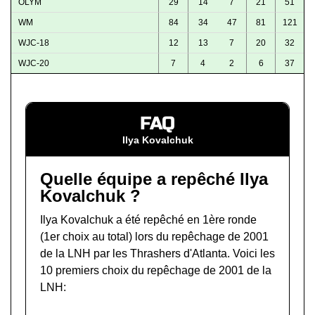
OLYM
29
14
7
21
51
WM
84
34
47
81
121
WJC-18
12
13
7
20
32
WJC-20
7
4
2
6
37
FAQ
Ilya Kovalchuk
Quelle équipe a repêché Ilya
Kovalchuk ?
Ilya Kovalchuk a été repêché en 1ère ronde
(1er choix au total) lors du
repêchage de 2001
de la LNH
par les Thrashers d'Atlanta. Voici les
10 premiers choix du repêchage de 2001 de la
LNH: