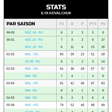
STATS
ILYA KOVALCHUK
PAR SAISON
PJ
B
P
PTS
PU
99-00
WJC-18 - RU
6
2
3
5
6
00-01
WJC-20 - RU
7
4
2
6
37
WJC-18 - RU
6
11
4
15
26
01-02
NHL - ATL
65
29
22
51
28
OLYM - RU
6
1
2
3
14
02-03
NHL - ATL
81
38
29
67
57
WM - RU
7
4
-
4
6
03-04
NHL - ATL
81
41
46
87
63
WM - RU
6
3
1
4
6
04-05
WM - RU
9
3
3
6
4
05-06
NHL - ATL
78
52
46
98
68