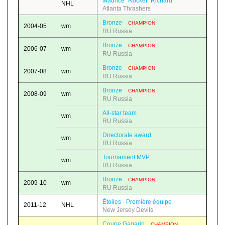
Maurice "Rocket" Richard
NHL
Atlanta Thrashers
Bronze
CHAMPION
2004-05
wm
RU Russia
Bronze
CHAMPION
2006-07
wm
RU Russia
Bronze
CHAMPION
2007-08
wm
RU Russia
Bronze
CHAMPION
2008-09
wm
RU Russia
All-star team
wm
RU Russia
Directorate award
wm
RU Russia
Tournament MVP
wm
RU Russia
Bronze
CHAMPION
2009-10
wm
RU Russia
Étoiles - Première équipe
2011-12
NHL
New Jersey Devils
Coupe Gagarin
CHAMPION