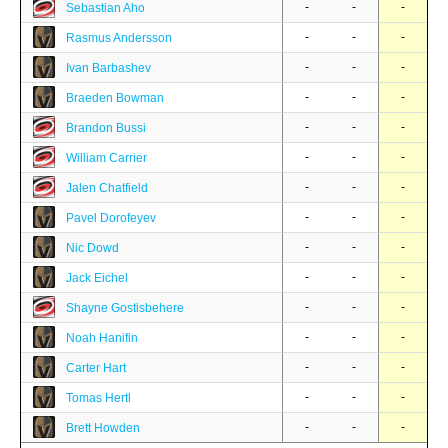
-
-
-
Sebastian Aho
-
-
-
Rasmus Andersson
-
-
-
Ivan Barbashev
-
-
-
Braeden Bowman
-
-
-
Brandon Bussi
-
-
-
William Carrier
-
-
-
Jalen Chatfield
-
-
-
Pavel Dorofeyev
-
-
-
Nic Dowd
-
-
-
Jack Eichel
-
-
-
Shayne Gostisbehere
-
-
-
Noah Hanifin
-
-
-
Carter Hart
-
-
-
Tomas Hertl
-
-
-
Brett Howden