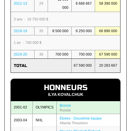
2012-13
29
6 666 667
58 390 000
000
3 ans · 18 750 000 $
2018-19
35
8 500 000
6 250 000
66 890 000
1 an · 700 000 $
2019-20
36
700 000
700 000
67 590 000
TOTAL
67 590 000
20 283 667
HONNEURS
ILYA KOVALCHUK
Bronze
2001-02
OLYMPICS
Russia
Étoiles - Deuxième équipe
2003-04
NHL
Atlanta Thrashers