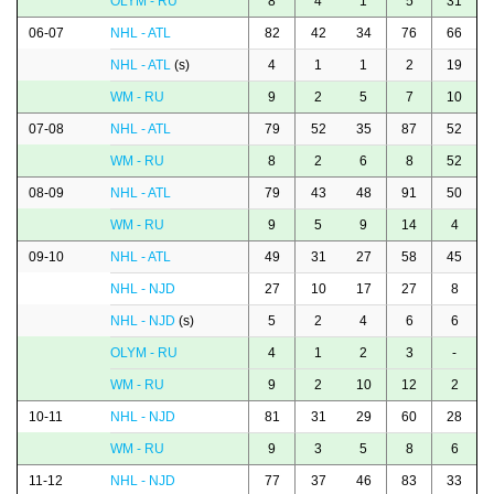
OLYM - RU
8
4
1
5
31
06-07
NHL - ATL
82
42
34
76
66
NHL - ATL
(s)
4
1
1
2
19
WM - RU
9
2
5
7
10
07-08
NHL - ATL
79
52
35
87
52
WM - RU
8
2
6
8
52
08-09
NHL - ATL
79
43
48
91
50
WM - RU
9
5
9
14
4
09-10
NHL - ATL
49
31
27
58
45
NHL - NJD
27
10
17
27
8
NHL - NJD
(s)
5
2
4
6
6
OLYM - RU
4
1
2
3
-
WM - RU
9
2
10
12
2
10-11
NHL - NJD
81
31
29
60
28
WM - RU
9
3
5
8
6
11-12
NHL - NJD
77
37
46
83
33