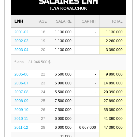
SALAIRES LNH
ILYA KOVALCHUK
LNH
AGE
SALAIRE
CAP HIT
TOTAL
2001-02
18
1 130 000
-
1 130 000
2002-03
19
1 130 000
-
2 260 000
2003-04
20
1 130 000
-
3 390 000
5 ans · 31 946 500 $
2005-06
22
6 500 000
-
9 890 000
2006-07
23
5 000 000
-
14 890 000
2007-08
24
5 500 000
-
20 390 000
2008-09
25
7 500 000
-
27 890 000
2009-10
26
7 500 000
-
35 390 000
2010-11
27
6 000 000
-
41 390 000
2011-12
28
6 000 000
6 667 000
47 390 000
11 000