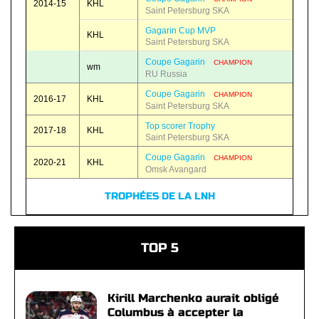
2014-15
KHL
Saint Petersburg SKA
Gagarin Cup MVP
KHL
Saint Petersburg SKA
Coupe Gagarin
CHAMPION
wm
RU Russia
Coupe Gagarin
CHAMPION
2016-17
KHL
Saint Petersburg SKA
Top scorer Trophy
2017-18
KHL
Saint Petersburg SKA
Coupe Gagarin
CHAMPION
2020-21
KHL
Omsk Avangard
TROPHÉES DE LA LNH
TOP 5
Kirill Marchenko aurait obligé
Columbus à accepter la