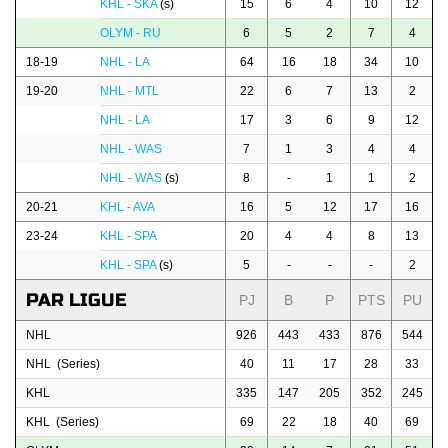
KHL - SKA
(s)
15
6
4
10
12
OLYM - RU
6
5
2
7
4
18-19
NHL - LA
64
16
18
34
10
19-20
NHL - MTL
22
6
7
13
2
NHL - LA
17
3
6
9
12
NHL - WAS
7
1
3
4
4
NHL - WAS
(s)
8
-
1
1
2
20-21
KHL - AVA
16
5
12
17
16
23-24
KHL - SPA
20
4
4
8
13
KHL - SPA
(s)
5
-
-
-
2
PAR LIGUE
PJ
B
P
PTS
PU
NHL
926
443
433
876
544
NHL (Series)
40
11
17
28
33
KHL
335
147
205
352
245
KHL (Series)
69
22
18
40
69