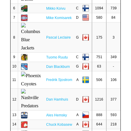
6
C
1094
739
Mikko Koivu
7
D
580
84
Mike Komisarek
8
Pascal Leclaire
G
175
3
9
C
751
349
Tuomo Ruutu
10
G
63
-
Dan Blackburn
11
Fredrik Sjostrom
A
506
106
12
Dan Hamhuis
D
1216
377
13
A
888
593
Ales Hemsky
14
A
644
218
Chuck Kobasew