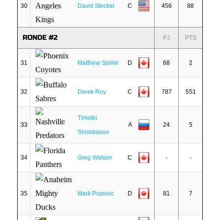
30
David Steckel
C
456
88
RONDE #2
PJ
PTS
31
Matthew Spiller
D
68
2
32
Derek Roy
C
787
551
Timofei
33
A
24
5
Shishkanov
34
Greg Watson
C
-
-
35
Mark Popovic
D
81
7