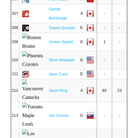
Garrett
207
A
-
-
Bembridge
208
D
-
-
Thierry Douville
209
Jordan Sigalet
G
1
-
210
Steve Belanger
G
-
-
211
D
-
-
Sean Curry
212
Jason King
A
60
23
213
Jan Chovan
G
-
-