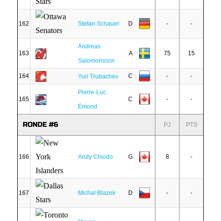
162
Stefan Schauer
D
-
-
Andreas
163
A
75
15
Salomonsson
164
C
-
-
Yuri Trubachev
Pierre-Luc
165
C
-
-
Émond
RONDE #6
PJ
PTS
166
Andy Chiodo
G
8
-
167
Michal Blazek
D
-
-