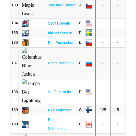
183
Jaroslav Sklenar
A
-
-
184
C
-
-
Scott Horvath
185
D
-
-
Mikael Svensk
186
D
-
-
Petr Puncochar
187
Artem Vostrikov
C
-
-
188
Art Femenella
D
-
-
189
G
125
5
Pasi Nurminen
Brett
190
D
-
-
Scheffelmaier