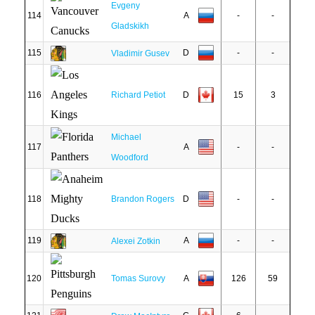
Evgeny
114
A
-
-
Gladskikh
115
D
-
-
Vladimir Gusev
116
Richard Petiot
D
15
3
Michael
117
A
-
-
Woodford
118
Brandon Rogers
D
-
-
119
A
-
-
Alexei Zotkin
120
Tomas Surovy
A
126
59