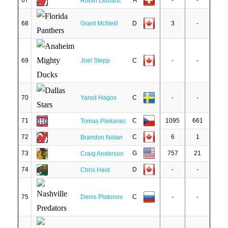
67
A
-
-
Robin Leblanc
68
Grant McNeill
D
3
-
69
Joel Stepp
C
-
-
70
Yared Hagos
C
-
-
71
C
1095
661
Tomas Plekanec
72
C
6
1
Brandon Nolan
73
G
757
21
Craig Anderson
74
D
-
-
Chris Heid
75
Denis Platonov
C
-
-