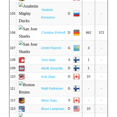
Vladimir
105
D
-
-
Korsunov
106
Christian Ehrhoff
D
862
372
107
Dmitri Patzold
G
3
-
108
A
1
-
Tomi Maki
109
D
1
-
Martti Jarventie
110
G
10
-
Rob Zepp
111
Matti Kaltiainen
G
-
-
112
A
-
-
Milan Gajic
113
D
10
-
Bryce Lampman