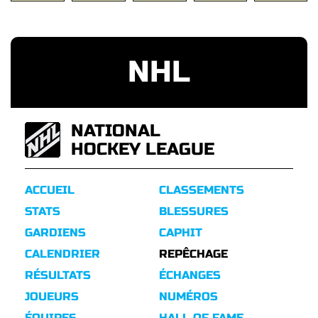
NHL
NATIONAL
HOCKEY LEAGUE
ACCUEIL
CLASSEMENTS
STATS
BLESSURES
GARDIENS
CAPHIT
CALENDRIER
REPÊCHAGE
RÉSULTATS
ÉCHANGES
JOUEURS
NUMÉROS
ÉQUIPES
HALL OF FAME