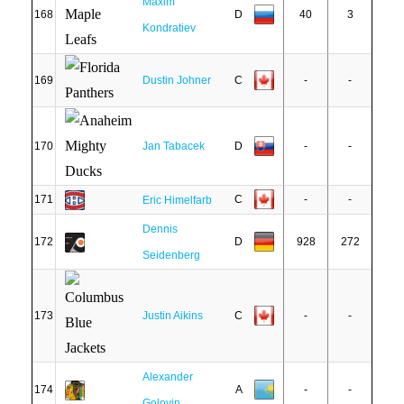
Maxim
168
D
40
3
Kondratiev
169
Dustin Johner
C
-
-
170
Jan Tabacek
D
-
-
171
C
-
-
Eric Himelfarb
Dennis
172
D
928
272
Seidenberg
173
Justin Aikins
C
-
-
Alexander
174
A
-
-
Golovin