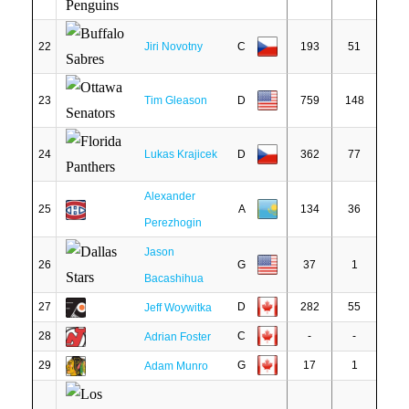
22
Jiri Novotny
C
193
51
23
Tim Gleason
D
759
148
24
Lukas Krajicek
D
362
77
Alexander
25
A
134
36
Perezhogin
Jason
26
G
37
1
Bacashihua
27
D
282
55
Jeff Woywitka
28
C
-
-
Adrian Foster
29
G
17
1
Adam Munro