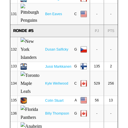
131
Ben Eaves
C
-
-
RONDE #5
PJ
PTS
132
Dusan Salficky
G
-
-
133
G
135
2
Jussi Markkanen
134
Kyle Wellwood
C
529
256
135
A
56
13
Colin Stuart
136
Billy Thompson
G
-
-