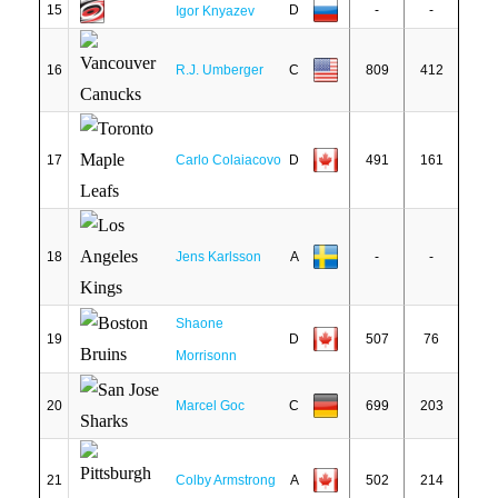
15
D
-
-
Igor Knyazev
16
R.J. Umberger
C
809
412
17
Carlo Colaiacovo
D
491
161
18
Jens Karlsson
A
-
-
Shaone
19
D
507
76
Morrisonn
20
Marcel Goc
C
699
203
21
Colby Armstrong
A
502
214