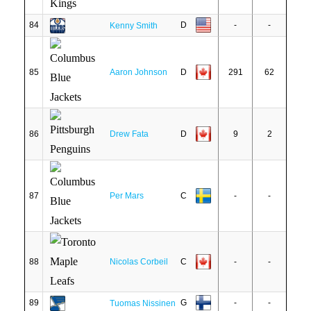
84
D
-
-
Kenny Smith
85
Aaron Johnson
D
291
62
86
Drew Fata
D
9
2
87
Per Mars
C
-
-
88
Nicolas Corbeil
C
-
-
89
G
-
-
Tuomas Nissinen