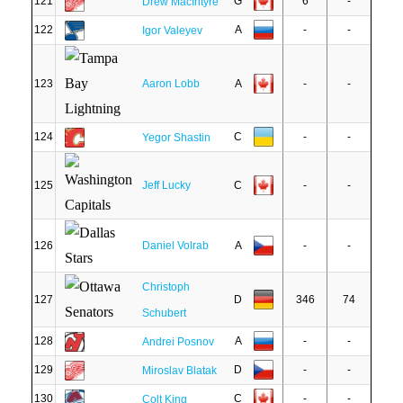
121
G
6
-
Drew MacIntyre
122
A
-
-
Igor Valeyev
123
Aaron Lobb
A
-
-
124
C
-
-
Yegor Shastin
125
Jeff Lucky
C
-
-
126
Daniel Volrab
A
-
-
Christoph
127
D
346
74
Schubert
128
A
-
-
Andrei Posnov
129
D
-
-
Miroslav Blatak
130
C
-
-
Colt King