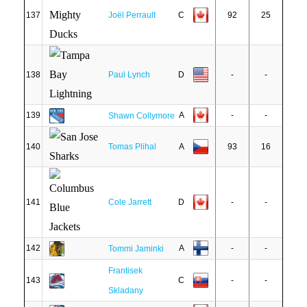
137
Joël Perrault
C
92
25
138
Paul Lynch
D
-
-
139
A
-
-
Shawn Collymore
140
Tomas Plihal
A
93
16
141
Cole Jarrett
D
-
-
142
A
-
-
Tommi Jaminki
Frantisek
143
C
-
-
Skladany