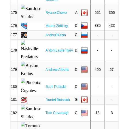
175
Ryane Clowe
A
561
355
176
D
885
433
Marek Zidlicky
177
C
-
-
Andrei Razin
178
Anton Lavrentyev
D
-
-
179
Andrew Alberts
D
490
57
180
Scott Polaski
D
-
-
181
G
-
-
Daniel Boisclair
182
Tom Cavanagh
C
18
3