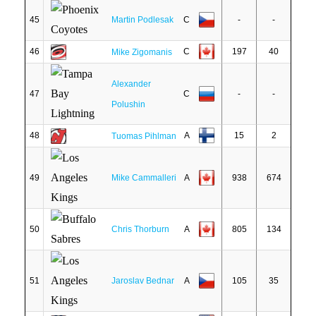
45
Martin Podlesak
C
-
-
46
C
197
40
Mike Zigomanis
Alexander
47
C
-
-
Polushin
48
A
15
2
Tuomas Pihlman
49
Mike Cammalleri
A
938
674
50
Chris Thorburn
A
805
134
51
Jaroslav Bednar
A
105
35