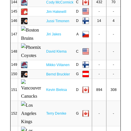
144
C
432
70
Cody McCormick
145
D
-
-
Jim Hakewill
146
D
14
4
Jussi Timonen
147
Jiri Jakes
A
-
-
148
David Klema
C
-
-
149
D
-
-
Mikko Viitanen
150
G
-
-
Bernd Bruckler
151
Kevin Bieksa
D
894
308
152
Terry Denike
G
-
-