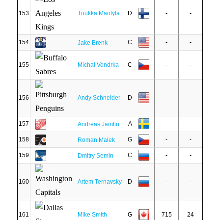
153
Tuukka Mantyla
D
-
-
154
C
-
-
Jake Brenk
155
Michal Vondrka
C
-
-
156
Andy Schneider
D
-
-
157
A
-
-
Andreas Jamtin
158
G
-
-
Roman Malek
159
C
-
-
Dmitry Semin
160
Artem Ternavsky
D
-
-
161
Mike Smith
G
715
24