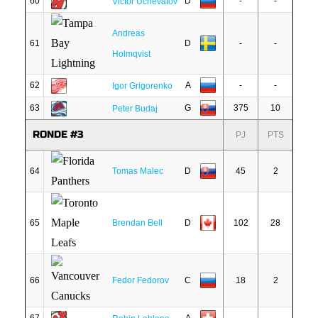
60
D
-
-
Victor Uchevatov
Andreas
61
D
-
-
Holmqvist
62
A
-
-
Igor Grigorenko
63
G
375
10
Peter Budaj
RONDE #3
PJ
PTS
64
Tomas Malec
D
45
2
65
Brendan Bell
D
102
28
66
Fedor Fedorov
C
18
2