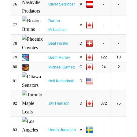
76
Oliver Setzinger
A
-
-
Darren
77
A
-
-
McLachlan
78
Beat Forster
D
-
-
79
A
122
10
Garth Murray
80
G
24
2
Michael Garnett
81
Neil Komadoski
D
-
-
82
Jay Harrison
D
372
75
83
Henrik Juntunen
A
-
-