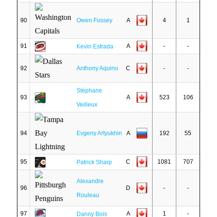
90
Owen Fussey
A
4
1
91
A
-
-
Kevin Estrada
92
Anthony Aquino
C
-
-
Stéphane
93
A
523
106
Veilleux
94
Evgeny Artyukhin
A
192
55
95
C
1081
707
Patrick Sharp
Alexandre
96
D
-
-
Rouleau
97
A
1
-
Danny Bois