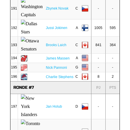
191
Zbynek Novak
C
-
-
192
Jussi Jokinen
A
1005
595
193
Brooks Laich
C
841
364
194
A
-
-
James Massen
195
G
-
-
Nick Pannoni
196
C
8
2
Charlie Stephens
RONDE #7
PJ
PTS
197
Jan Holub
D
-
-