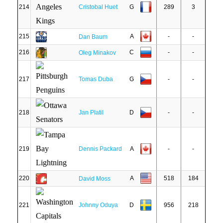
214
Cristobal Huet
G
289
3
215
A
-
-
Dan Baum
216
C
-
-
Oleg Minakov
217
Tomas Duba
G
-
-
218
Jan Platil
D
-
-
219
Dennis Packard
A
-
-
220
A
518
184
David Moss
221
Johnny Oduya
D
956
218