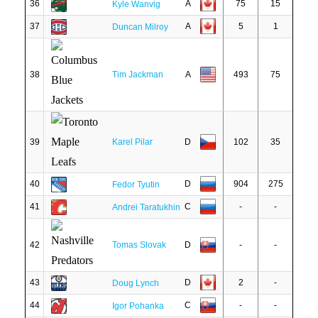
36
A
75
15
Kyle Wanvig
37
A
5
1
Duncan Milroy
38
Tim Jackman
A
493
75
39
Karel Pilar
D
102
35
40
D
904
275
Fedor Tyutin
41
C
-
-
Andrei Taratukhin
42
Tomas Slovak
D
-
-
43
D
2
-
Doug Lynch
44
C
-
-
Igor Pohanka