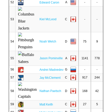
52
A
-
-
Edward Caron
53
Kiel McLeod
C
-
-
54
Noah Welch
D
75
9
55
Jason Pominville
A
1141
778
56
G
-
-
Andrei Madvedev
57
C
917
244
Jay McClement
58
Nathan Paetsch
D
168
42
59
C
27
5
Matt Keith