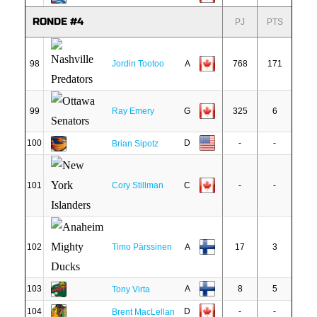
RONDE #4
PJ
PTS
98
Jordin Tootoo
A
768
171
99
Ray Emery
G
325
6
100
D
-
-
Brian Sipotz
101
Cory Stillman
C
-
-
102
Timo Pärssinen
A
17
3
103
A
8
5
Tony Virta
104
D
-
-
Brent MacLellan