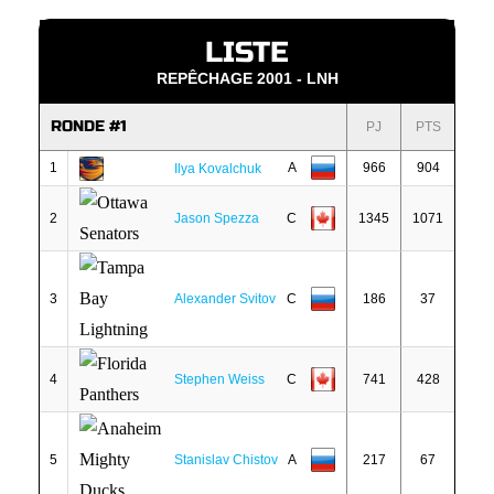
LISTE
REPÊCHAGE 2001 - LNH
RONDE #1
PJ
PTS
1
A
966
904
Ilya Kovalchuk
2
Jason Spezza
C
1345
1071
3
Alexander Svitov
C
186
37
4
Stephen Weiss
C
741
428
5
Stanislav Chistov
A
217
67