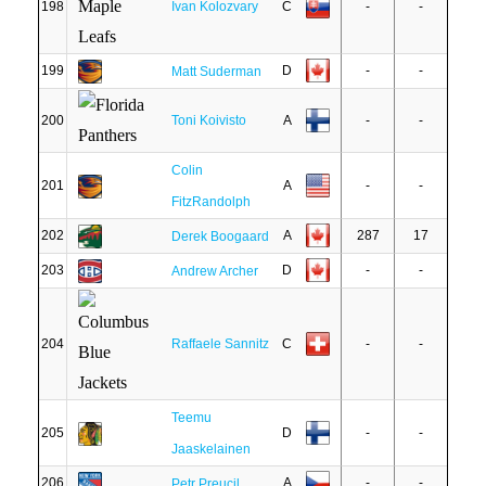
198
Ivan Kolozvary
C
-
-
199
D
-
-
Matt Suderman
200
Toni Koivisto
A
-
-
Colin
201
A
-
-
FitzRandolph
202
A
287
17
Derek Boogaard
203
D
-
-
Andrew Archer
204
Raffaele Sannitz
C
-
-
Teemu
205
D
-
-
Jaaskelainen
206
A
-
-
Petr Preucil