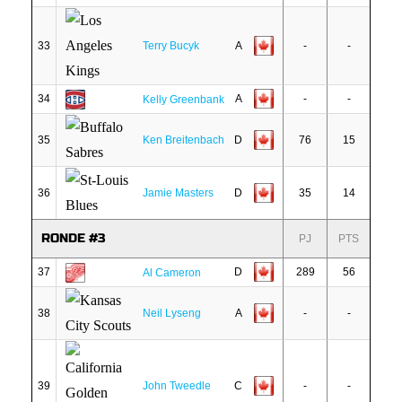
33
Terry Bucyk
A
-
-
34
A
-
-
Kelly Greenbank
35
Ken Breitenbach
D
76
15
36
Jamie Masters
D
35
14
RONDE #3
PJ
PTS
37
D
289
56
Al Cameron
38
Neil Lyseng
A
-
-
39
John Tweedle
C
-
-