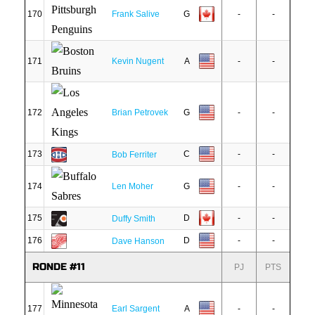
170
Frank Salive
G
-
-
171
Kevin Nugent
A
-
-
172
Brian Petrovek
G
-
-
173
C
-
-
Bob Ferriter
174
Len Moher
G
-
-
175
D
-
-
Duffy Smith
176
D
-
-
Dave Hanson
RONDE #11
PJ
PTS
177
Earl Sargent
A
-
-