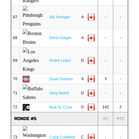
67
Stu Younger
A
-
-
68
Denis Daigle
A
-
-
69
André Leduc
D
-
-
70
A
3
-
Dave Gorman
71
Greg Neeld
D
-
-
72
G
142
2
Rick St. Croix
RONDE #5
PJ
PTS
73
Craig Crawford
C
-
-