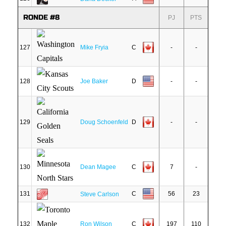
RONDE #8
PJ
PTS
127
Mike Fryia
C
-
-
128
Joe Baker
D
-
-
129
Doug Schoenfeld
D
-
-
130
Dean Magee
C
7
-
131
C
56
23
Steve Carlson
132
Ron Wilson
C
197
110