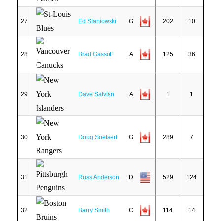
27
Ed Staniowski
G
202
10
28
Brad Gassoff
A
125
36
29
Dave Salvian
A
1
1
30
Doug Soetaert
G
289
7
31
Russ Anderson
D
529
124
32
Barry Smith
C
114
14