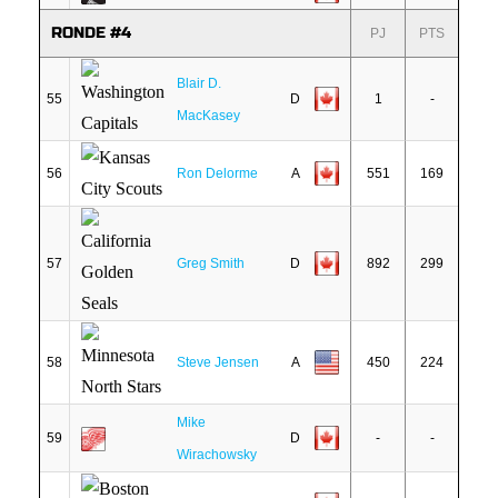
RONDE #4
PJ
PTS
Blair D.
55
D
1
-
MacKasey
56
Ron Delorme
A
551
169
57
Greg Smith
D
892
299
58
Steve Jensen
A
450
224
Mike
59
D
-
-
Wirachowsky