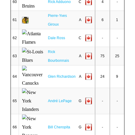
60
Rick Adduono
C
4
-
Pierre-Yves
61
A
6
1
Giroux
62
Dale Ross
C
-
-
Rick
63
A
75
25
Bourbonnais
64
Glen Richardson
A
24
9
65
André LePage
G
-
-
66
Bill Cheropita
G
-
-