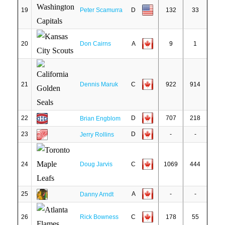
19
Peter Scamurra
D
132
33
20
Don Cairns
A
9
1
21
Dennis Maruk
C
922
914
22
D
707
218
Brian Engblom
23
D
-
-
Jerry Rollins
24
Doug Jarvis
C
1069
444
25
A
-
-
Danny Arndt
26
Rick Bowness
C
178
55