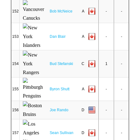
152
Bob McNeice
A
-
-
153
Dan Blair
A
-
-
154
Bud Stefanski
C
1
-
155
Byron Shutt
A
-
-
156
Joe Rando
D
-
-
157
Sean Sullivan
D
-
-