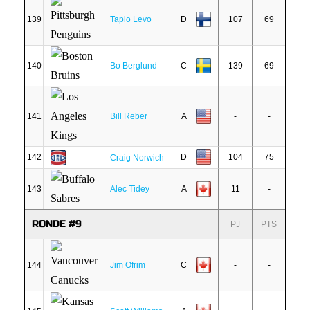
139
Tapio Levo
D
107
69
140
Bo Berglund
C
139
69
141
Bill Reber
A
-
-
142
D
104
75
Craig Norwich
143
Alec Tidey
A
11
-
RONDE #9
PJ
PTS
144
Jim Ofrim
C
-
-