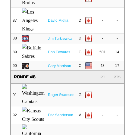
87
David Miglia
D
-
-
88
D
-
-
Jim Turkiewicz
89
Don Edwards
G
501
14
90
C
48
17
Gary Morrison
RONDE #6
PJ
PTS
91
Roger Swanson
G
-
-
92
Eric Sanderson
A
-
-