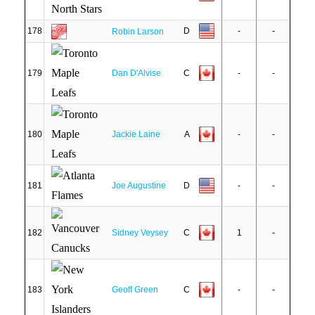
178
D
-
-
Robin Larson
179
Dan D'Alvise
C
-
-
180
Jackie Laine
A
-
-
181
Joe Augustine
D
-
-
182
Sidney Veysey
C
1
-
183
Geoff Green
C
-
-