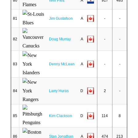
80
Willi Plett
A
917
483
81
Jim Gustafson
A
-
-
82
Doug Murray
A
-
-
83
Denny McLean
A
-
-
84
Larry Huras
D
2
-
85
Kim Clackson
D
114
8
86
Stan Jonathan
A
474
213