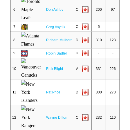
6
Don Ashby
C
200
97
7
C
5
-
Greg Vaydik
8
Richard Mulhern
D
310
123
9
D
-
-
Robin Sadler
10
Rick Blight
A
331
226
11
Pat Price
D
800
273
12
Wayne Dillon
C
232
110