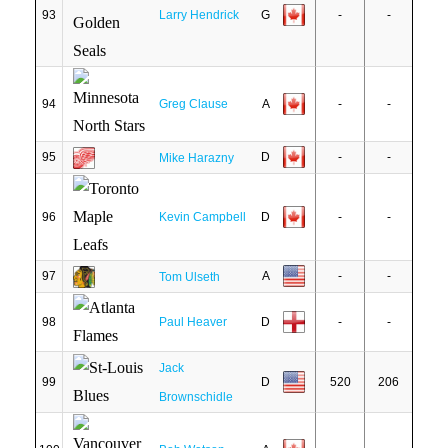
93
Larry Hendrick
G
-
-
94
Greg Clause
A
-
-
95
D
-
-
Mike Harazny
96
Kevin Campbell
D
-
-
97
A
-
-
Tom Ulseth
98
Paul Heaver
D
-
-
Jack
99
D
520
206
Brownschidle