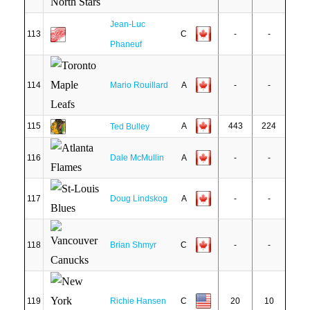
Jean-Luc
113
C
-
-
Phaneuf
114
Mario Rouillard
A
-
-
115
A
443
224
Ted Bulley
116
Dale McMullin
A
-
-
117
Doug Lindskog
A
-
-
118
Brian Shmyr
C
-
-
119
Richie Hansen
C
20
10