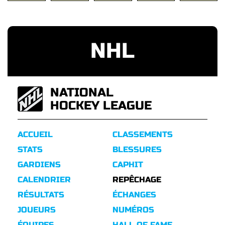
NHL
NATIONAL
HOCKEY LEAGUE
ACCUEIL
CLASSEMENTS
STATS
BLESSURES
GARDIENS
CAPHIT
CALENDRIER
REPÊCHAGE
RÉSULTATS
ÉCHANGES
JOUEURS
NUMÉROS
ÉQUIPES
HALL OF FAME