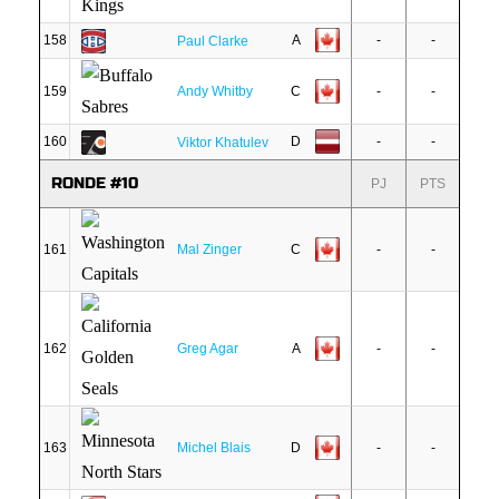
158
A
-
-
Paul Clarke
159
Andy Whitby
C
-
-
160
D
-
-
Viktor Khatulev
RONDE #10
PJ
PTS
161
Mal Zinger
C
-
-
162
Greg Agar
A
-
-
163
Michel Blais
D
-
-