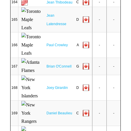
164
C
-
-
Jean Thibodeau
Jean
165
D
-
-
Latendresse
166
Paul Crowley
A
-
-
167
Brian O'Connell
G
-
-
168
Joey Girardin
D
-
-
169
Daniel Beaulieu
C
-
-