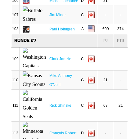
106
D
21
4
Michel Lachance
107
Jim Minor
C
-
-
108
A
609
374
Paul Holmgren
RONDE #7
PJ
PTS
109
Clark Jantzie
C
-
-
Mike Anthony
110
G
21
-
O'Neill
111
Rick Shinske
C
63
21
112
François Robert
D
-
-