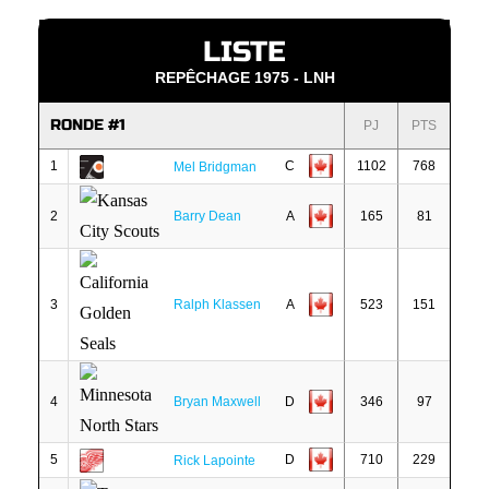
LISTE
REPÊCHAGE 1975 - LNH
RONDE #1
PJ
PTS
1
C
1102
768
Mel Bridgman
2
Barry Dean
A
165
81
3
Ralph Klassen
A
523
151
4
Bryan Maxwell
D
346
97
5
D
710
229
Rick Lapointe