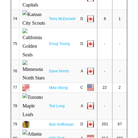
74
Terry McDonald
D
8
1
75
Doug Young
D
-
-
76
Dave Norris
A
-
-
77
C
22
2
Mike Wong
78
Ted Long
A
-
-
79
D
201
67
Bob Hoffmeyer