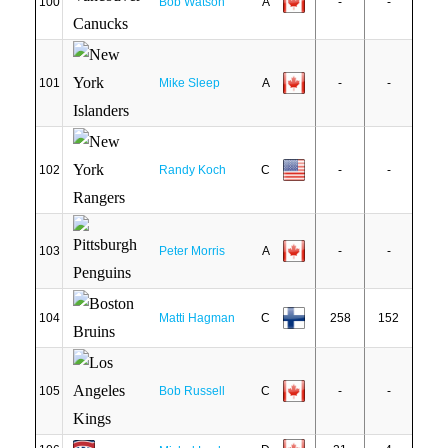
100
Bob Watson
A
-
-
101
Mike Sleep
A
-
-
102
Randy Koch
C
-
-
103
Peter Morris
A
-
-
104
Matti Hagman
C
258
152
105
Bob Russell
C
-
-