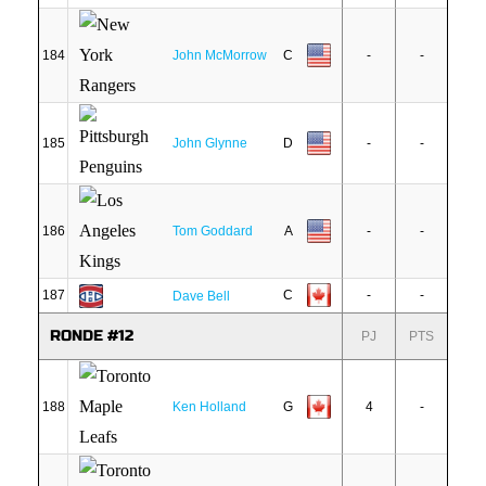
184
John McMorrow
C
-
-
185
John Glynne
D
-
-
186
Tom Goddard
A
-
-
187
C
-
-
Dave Bell
RONDE #12
PJ
PTS
188
Ken Holland
G
4
-