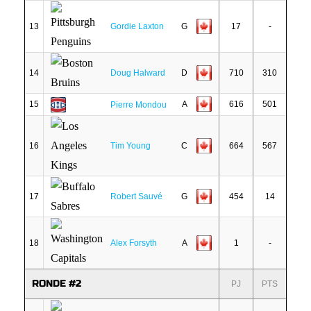
13
Gordie Laxton
G
17
-
14
Doug Halward
D
710
310
15
A
616
501
Pierre Mondou
16
Tim Young
C
664
567
17
Robert Sauvé
G
454
14
18
Alex Forsyth
A
1
-
RONDE #2
PJ
PTS