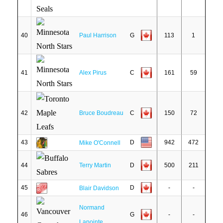
40
Paul Harrison
G
113
1
41
Alex Pirus
C
161
59
42
Bruce Boudreau
C
150
72
43
D
942
472
Mike O'Connell
44
Terry Martin
D
500
211
45
D
-
-
Blair Davidson
Normand
46
G
-
-
Lapointe