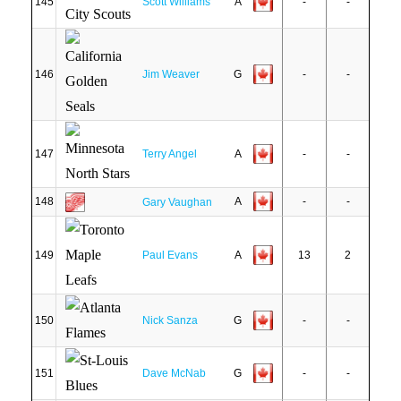
145
Scott Williams
A
-
-
146
Jim Weaver
G
-
-
147
Terry Angel
A
-
-
148
A
-
-
Gary Vaughan
149
Paul Evans
A
13
2
150
Nick Sanza
G
-
-
151
Dave McNab
G
-
-