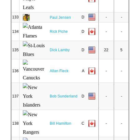
133
D
-
-
Paul Jensen
134
Rick Piche
D
-
-
135
Dick Lamby
D
22
5
136
Allan Fleck
A
-
-
137
Bob Sunderland
D
-
-
138
Bill Hamilton
C
-
-