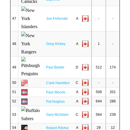
47
Joe Fortunato
A
-
-
48
Greg Hickey
A
1
-
49
Paul Baxter
D
512
174
50
C
-
-
Clark Hamilton
51
A
508
201
Paul Woods
52
A
644
286
Pat Hughes
53
Gary McAdam
C
564
239
54
A
29
12
Robert Ritchie