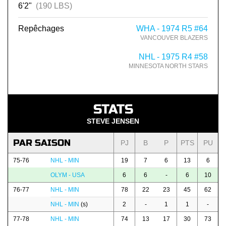
6'2"
(190 LBS)
Repêchages
WHA - 1974 R5 #64
VANCOUVER BLAZERS
NHL - 1975 R4 #58
MINNESOTA NORTH STARS
STATS
STEVE JENSEN
PAR SAISON
PJ
B
P
PTS
PU
75-76
NHL - MIN
19
7
6
13
6
OLYM - USA
6
6
-
6
10
76-77
NHL - MIN
78
22
23
45
62
NHL - MIN
(s)
2
-
1
1
-
77-78
NHL - MIN
74
13
17
30
73