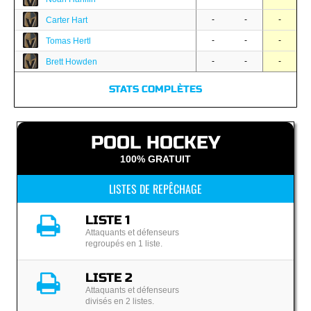
-
-
-
Carter Hart
-
-
-
Tomas Hertl
-
-
-
Brett Howden
STATS COMPLÈTES
POOL HOCKEY
100% GRATUIT
LISTES DE REPÊCHAGE
LISTE 1
Attaquants et défenseurs
regroupés en 1 liste.
LISTE 2
Attaquants et défenseurs
divisés en 2 listes.