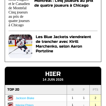
Montréal : Cinq joueurs au prix
de quatre joueurs à Chicago
Les Blue Jackets viendraient
de trancher avec Kirill
Marchenko, selon Aaron
Portzline
HIER
14 JUIN 2026
TOP 20
B
P
PTS
1
1
2
Jackson Blake
1
-
1
Nikolaj Ehlers