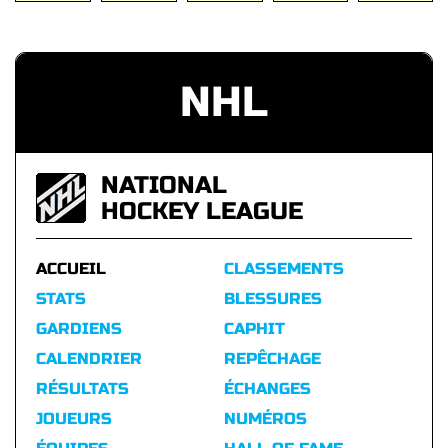
NHL
NATIONAL
HOCKEY LEAGUE
ACCUEIL
CLASSEMENTS
STATS
BLESSURES
GARDIENS
CAPHIT
CALENDRIER
REPÊCHAGE
RÉSULTATS
ÉCHANGES
JOUEURS
NUMÉROS