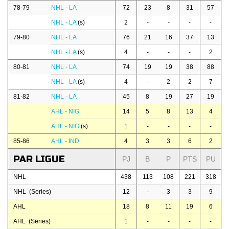
78-79
NHL - LA
72
23
8
31
57
NHL - LA
(s)
2
-
-
-
-
79-80
NHL - LA
76
21
16
37
13
NHL - LA
(s)
4
-
-
-
2
80-81
NHL - LA
74
19
19
38
88
NHL - LA
(s)
4
-
2
2
7
81-82
NHL - LA
45
8
19
27
19
AHL - NIG
14
5
8
13
4
AHL - NIG
(s)
1
-
-
-
-
85-86
AHL - IND
4
3
3
6
2
PAR LIGUE
PJ
B
P
PTS
PU
NHL
438
113
108
221
318
NHL (Series)
12
-
3
3
9
AHL
18
8
11
19
6
AHL (Series)
1
-
-
-
-