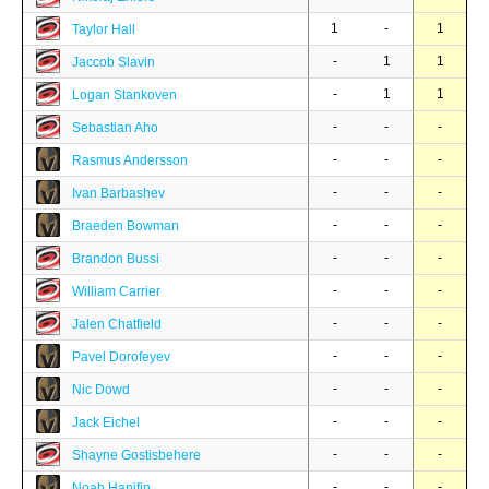
1
-
1
Taylor Hall
-
1
1
Jaccob Slavin
-
1
1
Logan Stankoven
-
-
-
Sebastian Aho
-
-
-
Rasmus Andersson
-
-
-
Ivan Barbashev
-
-
-
Braeden Bowman
-
-
-
Brandon Bussi
-
-
-
William Carrier
-
-
-
Jalen Chatfield
-
-
-
Pavel Dorofeyev
-
-
-
Nic Dowd
-
-
-
Jack Eichel
-
-
-
Shayne Gostisbehere
-
-
-
Noah Hanifin