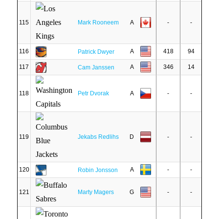
115
Mark Rooneem
A
-
-
116
A
418
94
Patrick Dwyer
117
A
346
14
Cam Janssen
118
Petr Dvorak
A
-
-
119
Jekabs Redlihs
D
-
-
120
A
-
-
Robin Jonsson
121
Marty Magers
G
-
-