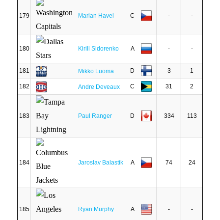
179
Marian Havel
C
-
-
180
Kirill Sidorenko
A
-
-
181
D
3
1
Mikko Luoma
182
C
31
2
Andre Deveaux
183
Paul Ranger
D
334
113
184
Jaroslav Balastik
A
74
24
185
Ryan Murphy
A
-
-