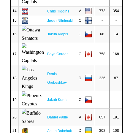
14
A
773
354
Chris Higgins
15
C
-
-
Jesse Niinimaki
16
Jakub Klepis
C
66
14
17
Boyd Gordon
C
758
168
Denis
18
D
236
87
Grebeshkov
19
Jakub Koreis
C
-
-
20
Daniel Paille
A
657
191
21
D
302
108
Anton Babchuk