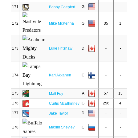
171
G
-
-
Bobby Goepfert
172
Mike McKenna
G
35
1
173
Luke Fritshaw
D
-
-
174
Kari Akkanen
C
-
-
175
A
57
13
Matt Foy
176
G
256
4
Curtis McElhinney
177
D
-
-
Jake Taylor
178
Maxim Sheviev
C
-
-