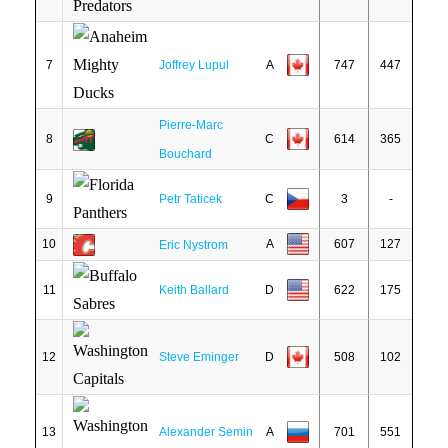
7
Joffrey Lupul
A
747
447
Pierre-Marc
8
C
614
365
Bouchard
9
Petr Taticek
C
3
-
10
A
607
127
Eric Nystrom
11
Keith Ballard
D
622
175
12
Steve Eminger
D
508
102
13
Alexander Semin
A
701
551