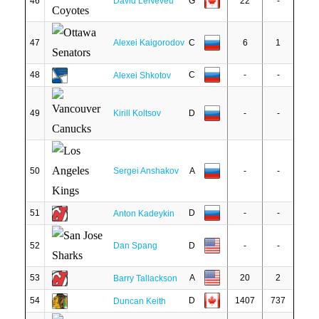
46
David LeNeveu
G
22
-
47
Alexei Kaigorodov
C
6
1
48
C
-
-
Alexei Shkotov
49
Kirill Koltsov
D
-
-
50
Sergei Anshakov
A
-
-
51
D
-
-
Anton Kadeykin
52
Dan Spang
D
-
-
53
A
20
2
Barry Tallackson
54
D
1407
737
Duncan Keith