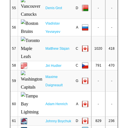
55
Denis Grot
D
-
-
Vladislav
56
A
-
-
Yevseyev
57
Matthew Stajan
C
1020
418
58
C
791
470
Jiri Hudler
Maxime
59
G
-
-
Daigneault
60
Adam Henrich
A
-
-
61
D
829
236
Johnny Boychuk