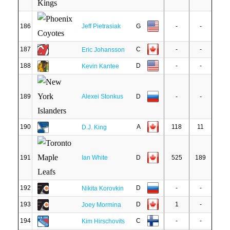
186
Jeff Pietrasiak
G
-
-
187
C
-
-
Eric Johansson
188
D
-
-
Kevin Kantee
189
Alexei Stonkus
D
-
-
190
A
118
11
D.J. King
191
Ian White
D
525
189
192
D
-
-
Nikita Korovkin
193
D
1
-
Joey Mormina
194
C
-
-
Kim Hirschovits