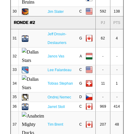
30
C
592
138
Jim Slater
RONDE #2
PJ
PTS
Jeff Drouin-
31
G
62
4
Deslauriers
32
Janos Vas
A
-
-
33
C
-
-
Lee Falardeau
34
Tobias Stephan
G
11
1
35
D
-
-
Ondrej Nemec
36
C
969
414
Jarret Stoll
37
Tim Brent
C
207
48