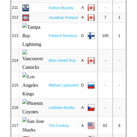
211
A
-
-
Patrick Murphy
212
A
7
1
Jonathan Ferland
213
Fredrick Norrena
G
100
1
214
Marc-André Roy
A
-
-
215
Mikhail Lyubushin
D
-
-
216
Ladislav Kouba
A
-
-
217
Tim Conboy
A
62
6