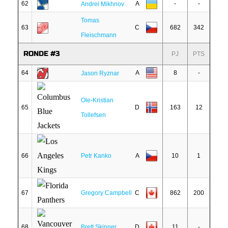
62
A
-
-
Andrei Mikhnov
Tomas
63
C
682
342
Fleischmann
RONDE #3
PJ
PTS
64
A
8
-
Jason Ryznar
Ole-Kristian
65
D
163
12
Tollefsen
66
Petr Kanko
A
10
1
67
Gregory Campbell
C
862
200
68
Brett Skinner
D
11
-