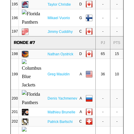
195
D
-
-
Taylor Christie
196
Mikael Vuorio
G
-
-
197
C
-
-
Jimmy Cuddihy
RONDE #7
PJ
PTS
198
D
65
15
Nathan Oystrick
199
Greg Mauldin
A
36
10
200
Denis Yachmenev
A
-
-
201
A
-
-
Mathieu Brunelle
202
C
-
-
Patrick Bartschi