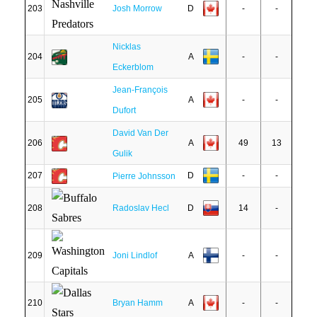
203
Josh Morrow
D
-
-
Nicklas
204
A
-
-
Eckerblom
Jean-François
205
A
-
-
Dufort
David Van Der
206
A
49
13
Gulik
207
D
-
-
Pierre Johnsson
208
Radoslav Hecl
D
14
-
209
Joni Lindlof
A
-
-
210
Bryan Hamm
A
-
-