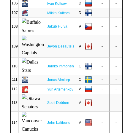
106
D
-
-
Ivan Koltsov
107
D
-
-
Mikko Kalteva
108
Jakub Hulva
A
-
-
109
Jevon Desautels
A
-
-
110
Jarkko Immonen
C
-
-
111
C
-
-
Jonas Almtorp
112
A
-
-
Yuri Artemenkov
113
Scott Dobben
A
-
-
114
John Laliberte
A
-
-