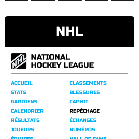
NHL
NATIONAL
HOCKEY LEAGUE
ACCUEIL
CLASSEMENTS
STATS
BLESSURES
GARDIENS
CAPHIT
CALENDRIER
REPÊCHAGE
RÉSULTATS
ÉCHANGES
JOUEURS
NUMÉROS
ÉQUIPES
HALL OF FAME