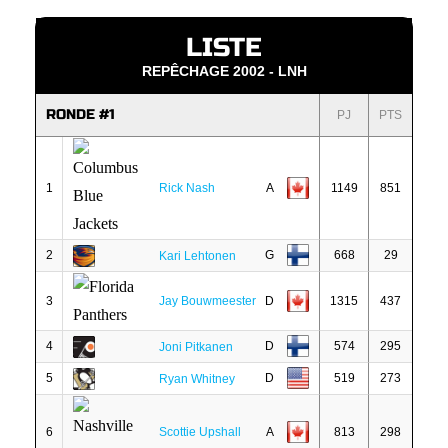
LISTE
REPÊCHAGE 2002 - LNH
RONDE #1
PJ
PTS
1
Rick Nash
A
1149
851
2
G
668
29
Kari Lehtonen
3
Jay Bouwmeester
D
1315
437
4
D
574
295
Joni Pitkanen
5
D
519
273
Ryan Whitney
6
Scottie Upshall
A
813
298