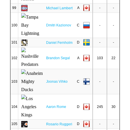
99
A
-
-
Michael Lambert
100
Dmitri Kazionov
C
-
-
101
D
-
-
Daniel Fernholm
102
Brandon Segal
A
103
22
103
Joonas Vihko
C
-
-
104
Aaron Rome
D
245
30
105
D
-
-
Rosario Ruggeri