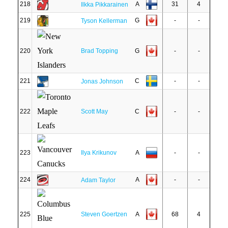
218
A
31
4
Ilkka Pikkarainen
219
G
-
-
Tyson Kellerman
220
Brad Topping
G
-
-
221
C
-
-
Jonas Johnson
222
Scott May
C
-
-
223
Ilya Krikunov
A
-
-
224
A
-
-
Adam Taylor
225
Steven Goertzen
A
68
4