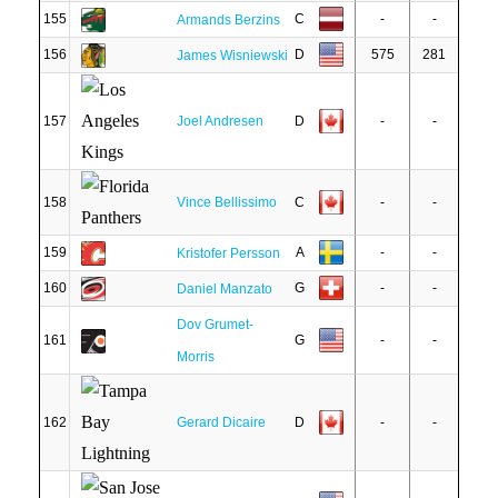
155
C
-
-
Armands Berzins
156
D
575
281
James Wisniewski
157
Joel Andresen
D
-
-
158
Vince Bellissimo
C
-
-
159
A
-
-
Kristofer Persson
160
G
-
-
Daniel Manzato
Dov Grumet-
161
G
-
-
Morris
162
Gerard Dicaire
D
-
-