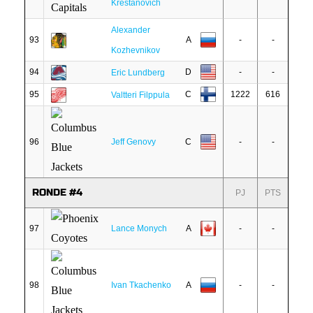
Krestanovich
Alexander
93
A
-
-
Kozhevnikov
94
D
-
-
Eric Lundberg
95
C
1222
616
Valtteri Filppula
96
Jeff Genovy
C
-
-
RONDE #4
PJ
PTS
97
Lance Monych
A
-
-
98
Ivan Tkachenko
A
-
-