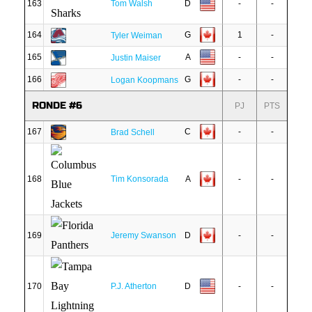
163
Tom Walsh
D
-
-
164
G
1
-
Tyler Weiman
165
A
-
-
Justin Maiser
166
G
-
-
Logan Koopmans
RONDE #6
PJ
PTS
167
C
-
-
Brad Schell
168
Tim Konsorada
A
-
-
169
Jeremy Swanson
D
-
-
170
P.J. Atherton
D
-
-