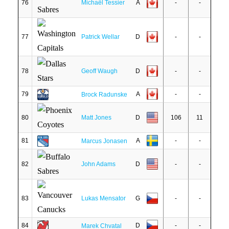
76
Michaël Tessier
A
-
-
77
Patrick Wellar
D
-
-
78
Geoff Waugh
D
-
-
79
A
-
-
Brock Radunske
80
Matt Jones
D
106
11
81
A
-
-
Marcus Jonasen
82
John Adams
D
-
-
83
Lukas Mensator
G
-
-
84
D
-
-
Marek Chvatal