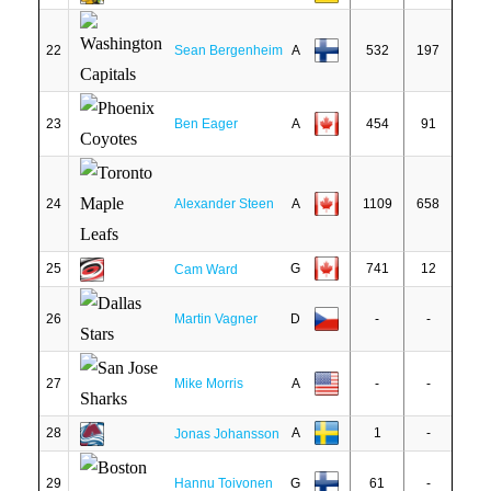
22
Sean Bergenheim
A
532
197
23
Ben Eager
A
454
91
24
Alexander Steen
A
1109
658
25
G
741
12
Cam Ward
26
Martin Vagner
D
-
-
27
Mike Morris
A
-
-
28
A
1
-
Jonas Johansson
29
Hannu Toivonen
G
61
-