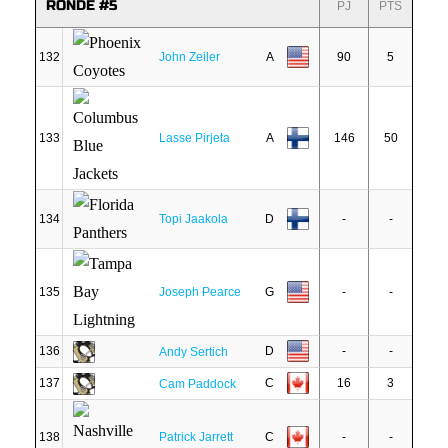
RONDE #5
PJ
PTS
132
John Zeiler
A
90
5
133
Lasse Pirjeta
A
146
50
134
Topi Jaakola
D
-
-
135
Joseph Pearce
G
-
-
136
D
-
-
Andy Sertich
137
C
16
3
Cam Paddock
138
Patrick Jarrett
C
-
-