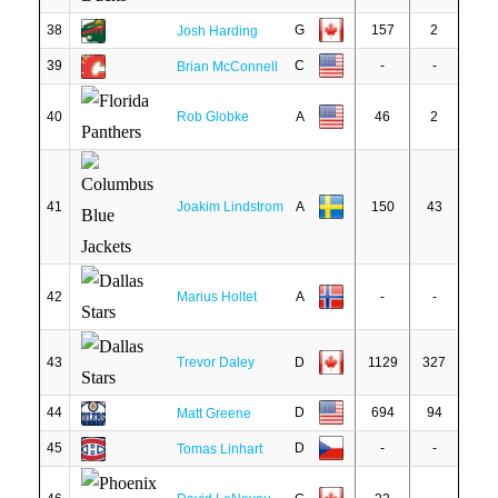
38
G
157
2
Josh Harding
39
C
-
-
Brian McConnell
40
Rob Globke
A
46
2
41
Joakim Lindstrom
A
150
43
42
Marius Holtet
A
-
-
43
Trevor Daley
D
1129
327
44
D
694
94
Matt Greene
45
D
-
-
Tomas Linhart