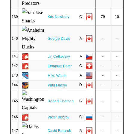
139
Kris Newbury
C
79
10
140
George Davis
A
-
-
141
A
-
-
Jiri Cetkovsky
142
C
-
-
Emanuel Peter
143
A
-
-
Mike Walsh
144
D
-
-
Paul Flache
145
Robert Gherson
G
-
-
146
C
-
-
Viktor Bobrov
147
David Bararuk
A
-
-