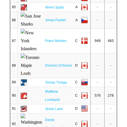
85
A
-
-
Ahren Spylo
86
Jonas Fiedler
A
-
-
87
Frans Nielsen
C
949
483
88
Dominic D'Amour
D
-
-
89
C
-
-
Tomas Troliga
Matthew
90
C
576
278
Lombardi
91
D
-
-
Jesse Lane
Derek
92
C
-
-