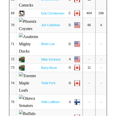
69
C
404
166
Erik Christensen
70
Joe Callahan
D
46
4
71
Brian Lee
D
-
-
72
A
-
-
Mike Erickson
73
G
11
-
Barry Brust
74
Todd Ford
G
-
-
75
Arttu Luttinen
A
-
-