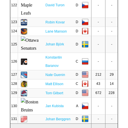
122
David Turon
D
-
-
123
D
-
-
Robin Kovar
124
D
-
-
Lane Manson
125
Johan Björk
D
-
-
Konstantin
126
C
-
-
Baranov
127
D
212
29
Nate Guenin
128
C
43
14
Matt Ellison
129
D
672
228
Tom Gilbert
130
Jan Kubista
A
-
-
131
D
-
-
Johan Berggren