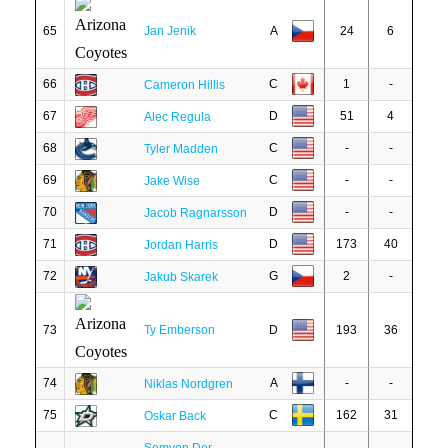
65
Jan Jenik
A
24
6
66
C
1
-
Cameron Hillis
67
D
51
4
Alec Regula
68
C
-
-
Tyler Madden
69
C
-
-
Jake Wise
70
D
-
-
Jacob Ragnarsson
71
D
173
40
Jordan Harris
72
G
2
-
Jakub Skarek
73
Ty Emberson
D
193
36
74
A
-
-
Niklas Nordgren
75
C
162
31
Oskar Back