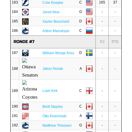
183
C
165
37
Cole Koepke
184
G
-
-
Jared Moe
185
D
-
-
Xavier Bouchard
186
C
-
-
Artem Manukyan
RONDE #7
PJ
PTS
187
D
-
-
William Worge Kreu
188
Jakov Novak
A
-
-
189
Liam Kirk
C
-
-
190
C
-
-
Brett Stapley
191
A
-
-
Otto Kivenmaki
192
G
-
-
Matthew Thiessen