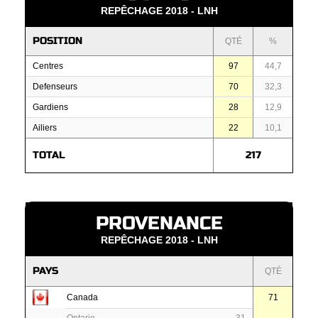
REPÊCHAGE 2018 - LNH
POSITION
QTÉ
%
Centres
97
44,7
Defenseurs
70
32,3
Gardiens
28
12,9
Ailiers
22
10,1
TOTAL
217
PROVENANCE
REPÊCHAGE 2018 - LNH
PAYS
QTÉ
Canada
71