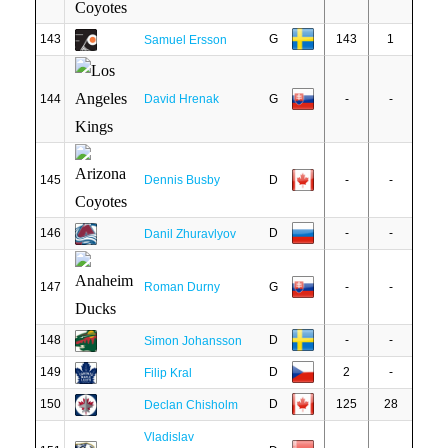
143
G
143
1
Samuel Ersson
144
David Hrenak
G
-
-
145
Dennis Busby
D
-
-
146
D
-
-
Danil Zhuravlyov
147
Roman Durny
G
-
-
148
D
-
-
Simon Johansson
149
D
2
-
Filip Kral
150
D
125
28
Declan Chisholm
Vladislav