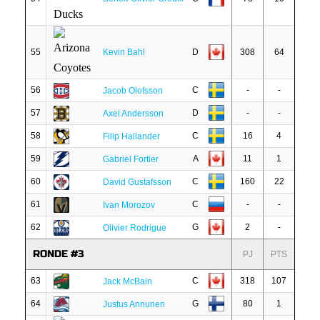
55
Kevin Bahl
D
308
64
56
C
-
-
Jacob Olofsson
57
D
-
-
Axel Andersson
58
C
16
4
Filip Hallander
59
A
11
1
Gabriel Fortier
60
C
160
22
David Gustafsson
61
C
-
-
Ivan Morozov
62
G
2
-
Olivier Rodrigue
RONDE #3
PJ
PTS
63
C
318
107
Jack McBain
64
G
80
1
Justus Annunen