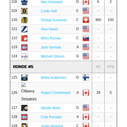
118
D
6
2
Mac Hollowell
119
C
-
-
Curtis Hall
120
C
360
150
Philipp Kurashev
121
D
-
-
Alex Green
122
C
-
-
Milos Roman
123
A
-
-
Jack Gorniak
124
G
-
-
Mitchell Gibson
RONDE #5
PJ
PTS
125
D
-
-
Miska Kukkonen
126
Angus Crookshank
A
29
5
127
D
-
-
Wyatte Wylie
128
A
-
-
Cole Fonstad
129
C
-
-
Justin Almeida