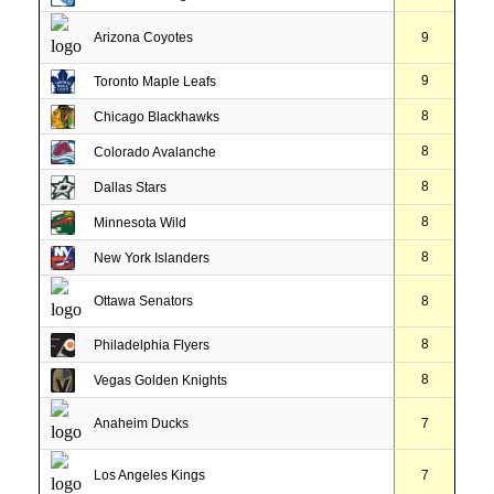
Arizona Coyotes
9
9
Toronto Maple Leafs
8
Chicago Blackhawks
8
Colorado Avalanche
8
Dallas Stars
8
Minnesota Wild
8
New York Islanders
Ottawa Senators
8
8
Philadelphia Flyers
8
Vegas Golden Knights
Anaheim Ducks
7
Los Angeles Kings
7