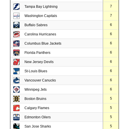
7
Tampa Bay Lightning
7
Washington Capitals
6
Buffalo Sabres
6
Carolina Hurricanes
6
Columbus Blue Jackets
6
Florida Panthers
6
New Jersey Devils
6
St-Louis Blues
6
Vancouver Canucks
6
Winnipeg Jets
5
Boston Bruins
5
Calgary Flames
5
Edmonton Oilers
5
San Jose Sharks