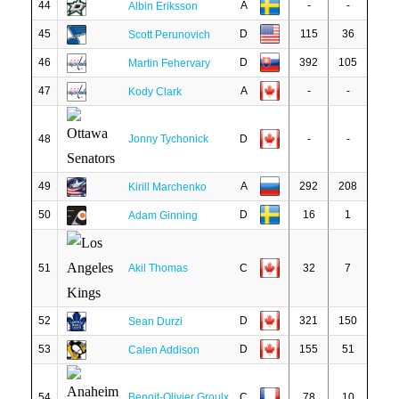
44
A
-
-
Albin Eriksson
45
D
115
36
Scott Perunovich
46
D
392
105
Martin Fehervary
47
A
-
-
Kody Clark
48
Jonny Tychonick
D
-
-
49
A
292
208
Kirill Marchenko
50
D
16
1
Adam Ginning
51
Akil Thomas
C
32
7
52
D
321
150
Sean Durzi
53
D
155
51
Calen Addison
54
Benoit-Olivier Groulx
C
78
10