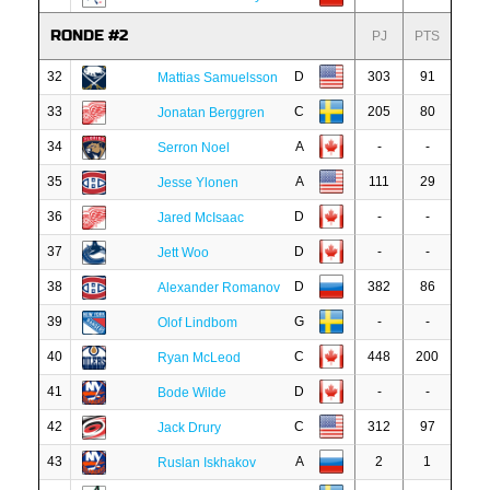
RONDE #2
PJ
PTS
32
D
303
91
Mattias Samuelsson
33
C
205
80
Jonatan Berggren
34
A
-
-
Serron Noel
35
A
111
29
Jesse Ylonen
36
D
-
-
Jared McIsaac
37
D
-
-
Jett Woo
38
D
382
86
Alexander Romanov
39
G
-
-
Olof Lindbom
40
C
448
200
Ryan McLeod
41
D
-
-
Bode Wilde
42
C
312
97
Jack Drury
43
A
2
1
Ruslan Iskhakov