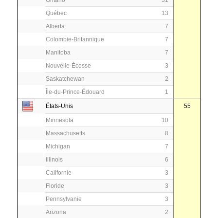
Ontario
31
Québec
13
Alberta
7
Colombie-Britannique
7
Manitoba
7
Nouvelle-Écosse
3
Saskatchewan
2
Île-du-Prince-Édouard
1
États-Unis
55
Minnesota
10
Massachusetts
8
Michigan
7
Illinois
6
Californie
3
Floride
3
Pennsylvanie
3
Arizona
2