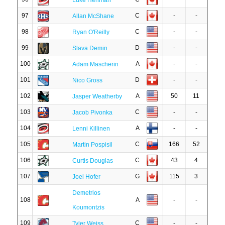
Luke Henman
97
C
-
-
Allan McShane
98
C
-
-
Ryan O'Reilly
99
D
-
-
Slava Demin
100
A
-
-
Adam Mascherin
101
D
-
-
Nico Gross
102
A
50
11
Jasper Weatherby
103
C
-
-
Jacob Pivonka
104
A
-
-
Lenni Killinen
105
C
166
52
Martin Pospisil
106
C
43
4
Curtis Douglas
107
G
115
3
Joel Hofer
Demetrios
108
A
-
-
Koumontzis
109
C
-
-
Tyler Weiss