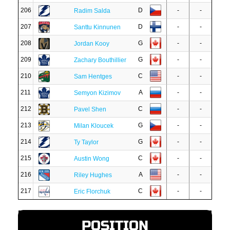
206
D
-
-
Radim Salda
207
D
-
-
Santtu Kinnunen
208
G
-
-
Jordan Kooy
209
G
-
-
Zachary Bouthillier
210
C
-
-
Sam Hentges
211
A
-
-
Semyon Kizimov
212
C
-
-
Pavel Shen
213
G
-
-
Milan Kloucek
214
G
-
-
Ty Taylor
215
C
-
-
Austin Wong
216
A
-
-
Riley Hughes
217
C
-
-
Eric Florchuk
POSITION