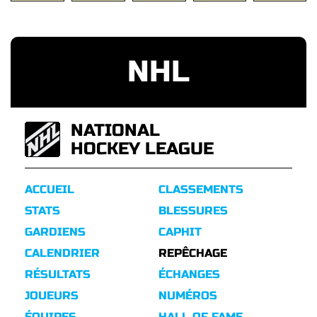
NHL
NATIONAL
HOCKEY LEAGUE
ACCUEIL
CLASSEMENTS
STATS
BLESSURES
GARDIENS
CAPHIT
CALENDRIER
REPÊCHAGE
RÉSULTATS
ÉCHANGES
JOUEURS
NUMÉROS
ÉQUIPES
HALL OF FAME