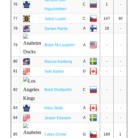
Semyon Der-
76
C
1
-
Arguchintsev
77
C
147
30
Jakub Lauko
78
A
18
-
Sampo Ranta
79
Blake McLaughlin
A
-
-
80
A
-
-
Marcus Karlberg
81
D
-
-
Seth Barton
82
Bulat Shafigullin
C
-
-
83
A
-
-
Riley Stotts
84
A
-
-
Jesper Eliasson
85
Lukas Dostal
G
189
1