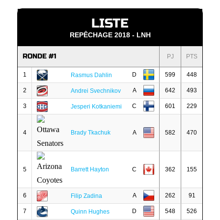
LISTE
REPÊCHAGE 2018 - LNH
RONDE #1
PJ
PTS
1
D
599
448
Rasmus Dahlin
2
A
642
493
Andrei Svechnikov
3
C
601
229
Jesperi Kotkaniemi
4
Brady Tkachuk
A
582
470
5
Barrett Hayton
C
362
155
6
A
262
91
Filip Zadina
7
D
548
526
Quinn Hughes