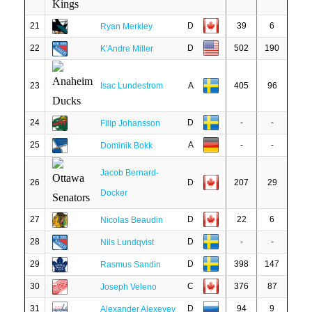
21
D
39
6
Ryan Merkley
22
D
502
190
K'Andre Miller
23
Isac Lundestrom
A
405
96
24
D
-
-
Filip Johansson
25
A
-
-
Dominik Bokk
Jacob Bernard-
26
D
207
29
Docker
27
D
22
6
Nicolas Beaudin
28
D
-
-
Nils Lundqvist
29
D
398
147
Rasmus Sandin
30
C
376
87
Joseph Veleno
31
D
94
9
Alexander Alexeyev