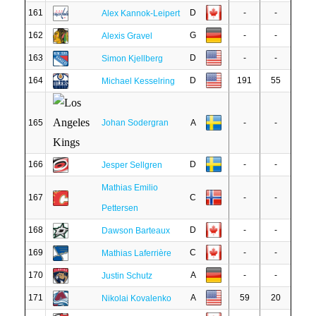
161
D
-
-
Alex Kannok-Leipert
162
G
-
-
Alexis Gravel
163
D
-
-
Simon Kjellberg
164
D
191
55
Michael Kesselring
165
Johan Sodergran
A
-
-
166
D
-
-
Jesper Sellgren
Mathias Emilio
167
C
-
-
Pettersen
168
D
-
-
Dawson Barteaux
169
C
-
-
Mathias Laferrière
170
A
-
-
Justin Schutz
171
A
59
20
Nikolai Kovalenko