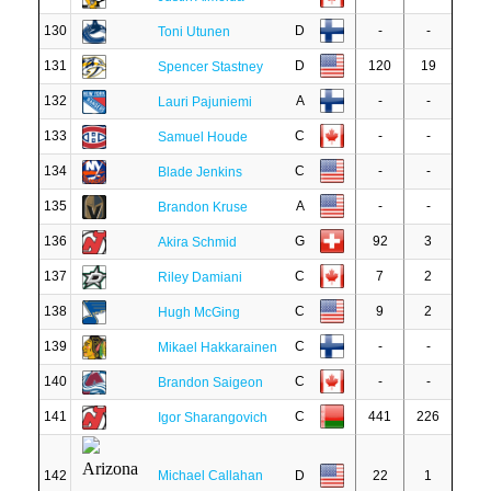
130
D
-
-
Toni Utunen
131
D
120
19
Spencer Stastney
132
A
-
-
Lauri Pajuniemi
133
C
-
-
Samuel Houde
134
C
-
-
Blade Jenkins
135
A
-
-
Brandon Kruse
136
G
92
3
Akira Schmid
137
C
7
2
Riley Damiani
138
C
9
2
Hugh McGing
139
C
-
-
Mikael Hakkarainen
140
C
-
-
Brandon Saigeon
141
C
441
226
Igor Sharangovich
142
Michael Callahan
D
22
1