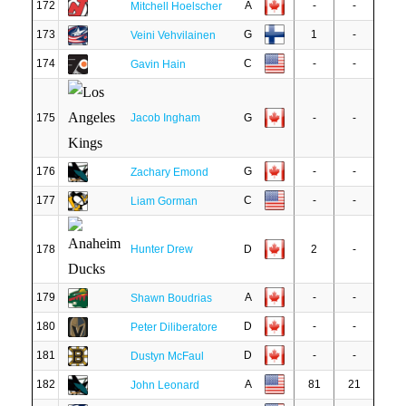
172
A
-
-
Mitchell Hoelscher
173
G
1
-
Veini Vehvilainen
174
C
-
-
Gavin Hain
175
Jacob Ingham
G
-
-
176
G
-
-
Zachary Emond
177
C
-
-
Liam Gorman
178
Hunter Drew
D
2
-
179
A
-
-
Shawn Boudrias
180
D
-
-
Peter Diliberatore
181
D
-
-
Dustyn McFaul
182
A
81
21
John Leonard