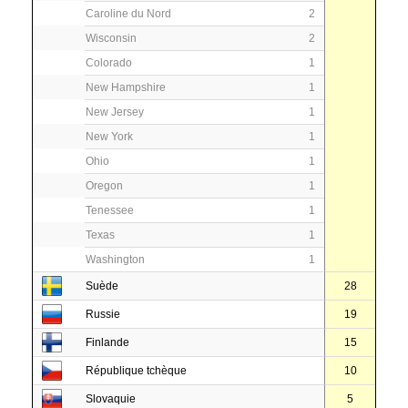
Caroline du Nord
2
Wisconsin
2
Colorado
1
New Hampshire
1
New Jersey
1
New York
1
Ohio
1
Oregon
1
Tenessee
1
Texas
1
Washington
1
Suède
28
Russie
19
Finlande
15
République tchèque
10
Slovaquie
5