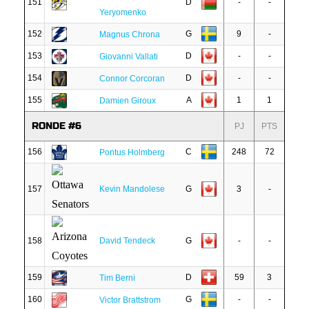
151
D
-
-
Yeryomenko
152
G
9
-
Magnus Chrona
153
D
-
-
Giovanni Vallati
154
D
-
-
Connor Corcoran
155
A
1
1
Damien Giroux
RONDE #6
PJ
PTS
156
C
248
72
Pontus Holmberg
157
Kevin Mandolese
G
3
-
158
David Tendeck
G
-
-
159
D
59
3
Tim Berni
160
G
-
-
Victor Brattstrom