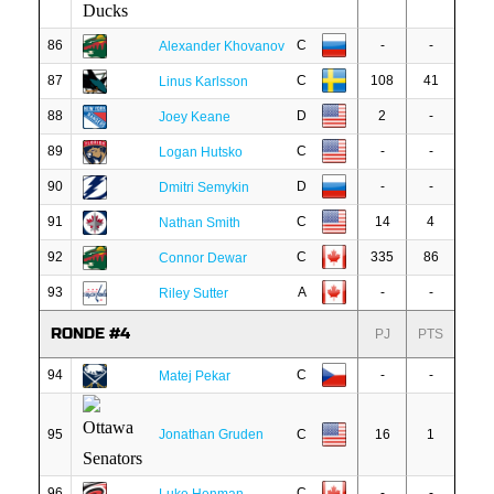
86
C
-
-
Alexander Khovanov
87
C
108
41
Linus Karlsson
88
D
2
-
Joey Keane
89
C
-
-
Logan Hutsko
90
D
-
-
Dmitri Semykin
91
C
14
4
Nathan Smith
92
C
335
86
Connor Dewar
93
A
-
-
Riley Sutter
RONDE #4
PJ
PTS
94
C
-
-
Matej Pekar
95
Jonathan Gruden
C
16
1
96
C
-
-