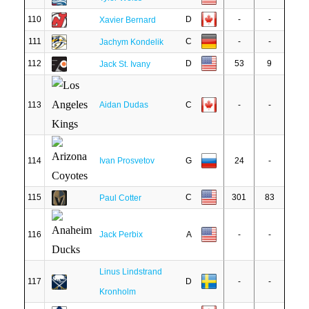
110
D
-
-
Xavier Bernard
111
C
-
-
Jachym Kondelik
112
D
53
9
Jack St. Ivany
113
Aidan Dudas
C
-
-
114
Ivan Prosvetov
G
24
-
115
C
301
83
Paul Cotter
116
Jack Perbix
A
-
-
Linus Lindstrand
117
D
-
-
Kronholm