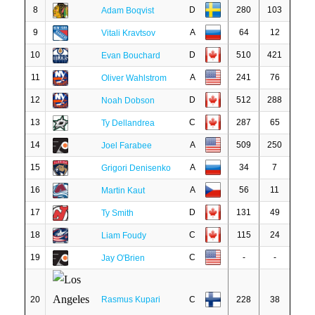
8
D
280
103
Adam Boqvist
9
A
64
12
Vitali Kravtsov
10
D
510
421
Evan Bouchard
11
A
241
76
Oliver Wahlstrom
12
D
512
288
Noah Dobson
13
C
287
65
Ty Dellandrea
14
A
509
250
Joel Farabee
15
A
34
7
Grigori Denisenko
16
A
56
11
Martin Kaut
17
D
131
49
Ty Smith
18
C
115
24
Liam Foudy
19
C
-
-
Jay O'Brien
20
Rasmus Kupari
C
228
38