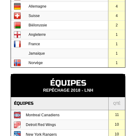
Allemagne
4
Suisse
4
Biélorussie
2
Angleterre
1
France
1
Jamaïque
1
Norvège
1
ÉQUIPES
REPÊCHAGE 2018 - LNH
ÉQUIPES
QTÉ
11
Montreal Canadiens
10
Detroit Red Wings
10
New York Rangers