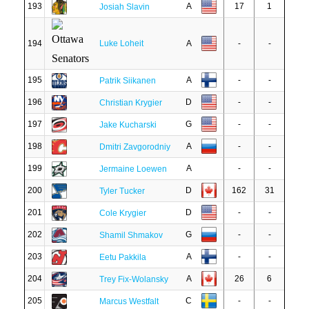
193
A
17
1
Josiah Slavin
194
Luke Loheit
A
-
-
195
A
-
-
Patrik Siikanen
196
D
-
-
Christian Krygier
197
G
-
-
Jake Kucharski
198
A
-
-
Dmitri Zavgorodniy
199
A
-
-
Jermaine Loewen
200
D
162
31
Tyler Tucker
201
D
-
-
Cole Krygier
202
G
-
-
Shamil Shmakov
203
A
-
-
Eetu Pakkila
204
A
26
6
Trey Fix-Wolansky
205
C
-
-
Marcus Westfalt