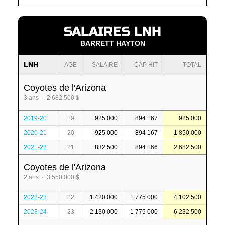
SALAIRES LNH
BARRETT HAYTON
LNH
AGE
SALAIRE
CAP HIT
TOTAL
Coyotes de l'Arizona
3 ans · 2 682 500 $
2019-20
19
925 000
894 167
925 000
2020-21
20
925 000
894 167
1 850 000
2021-22
21
832 500
894 166
2 682 500
Coyotes de l'Arizona
2 ans · 3 550 000 $
2022-23
22
1 420 000
1 775 000
4 102 500
2023-24
23
2 130 000
1 775 000
6 232 500