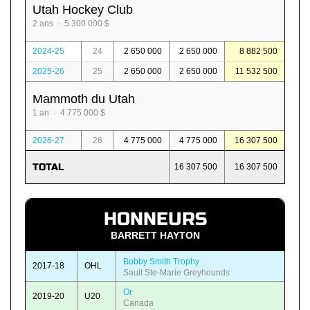
Utah Hockey Club
2 ans · 5 300 000 $
2024-25
24
2 650 000
2 650 000
8 882 500
2025-26
25
2 650 000
2 650 000
11 532 500
Mammoth du Utah
1 an · 4 775 000 $
2026-27
26
4 775 000
4 775 000
16 307 500
TOTAL
16 307 500
16 307 500
HONNEURS
BARRETT HAYTON
Bobby Smith Trophy
2017-18
OHL
Sault Ste-Marie Greyhounds
Or
2019-20
U20
Canada