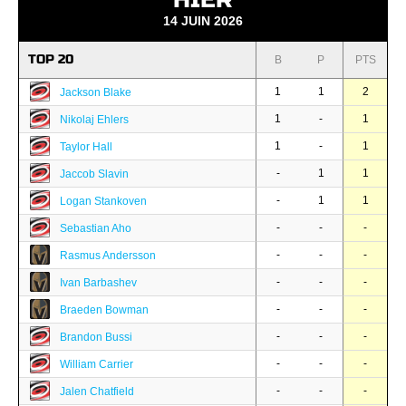
14 JUIN 2026
TOP 20
B
P
PTS
1
1
2
Jackson Blake
1
-
1
Nikolaj Ehlers
1
-
1
Taylor Hall
-
1
1
Jaccob Slavin
-
1
1
Logan Stankoven
-
-
-
Sebastian Aho
-
-
-
Rasmus Andersson
-
-
-
Ivan Barbashev
-
-
-
Braeden Bowman
-
-
-
Brandon Bussi
-
-
-
William Carrier
-
-
-
Jalen Chatfield