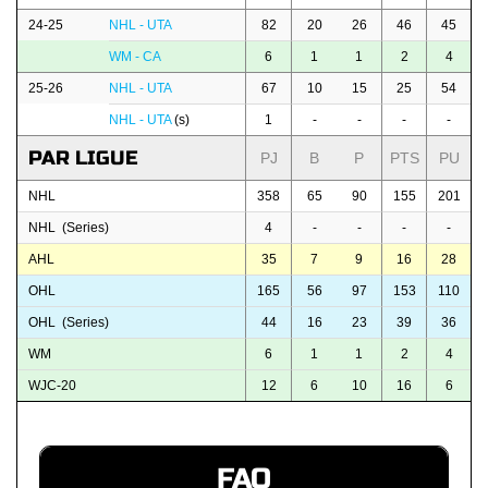
24-25
NHL - UTA
82
20
26
46
45
WM - CA
6
1
1
2
4
25-26
NHL - UTA
67
10
15
25
54
NHL - UTA
(s)
1
-
-
-
-
PAR LIGUE
PJ
B
P
PTS
PU
NHL
358
65
90
155
201
NHL (Series)
4
-
-
-
-
AHL
35
7
9
16
28
OHL
165
56
97
153
110
OHL (Series)
44
16
23
39
36
WM
6
1
1
2
4
WJC-20
12
6
10
16
6
FAQ