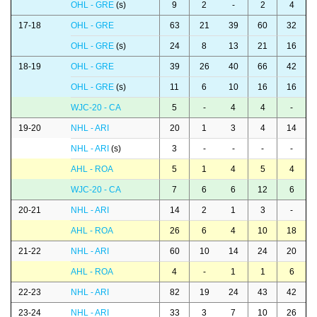
OHL - GRE
(s)
9
2
-
2
4
17-18
OHL - GRE
63
21
39
60
32
OHL - GRE
(s)
24
8
13
21
16
18-19
OHL - GRE
39
26
40
66
42
OHL - GRE
(s)
11
6
10
16
16
WJC-20 - CA
5
-
4
4
-
19-20
NHL - ARI
20
1
3
4
14
NHL - ARI
(s)
3
-
-
-
-
AHL - ROA
5
1
4
5
4
WJC-20 - CA
7
6
6
12
6
20-21
NHL - ARI
14
2
1
3
-
AHL - ROA
26
6
4
10
18
21-22
NHL - ARI
60
10
14
24
20
AHL - ROA
4
-
1
1
6
22-23
NHL - ARI
82
19
24
43
42
23-24
NHL - ARI
33
3
7
10
26