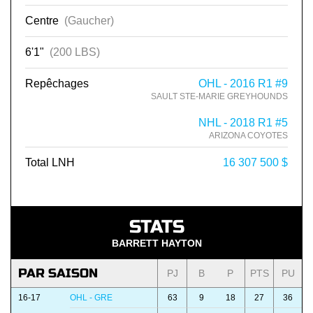
Centre
(Gaucher)
6'1"
(200 LBS)
Repêchages
OHL - 2016 R1 #9
SAULT STE-MARIE GREYHOUNDS
NHL - 2018 R1 #5
ARIZONA COYOTES
Total LNH
16 307 500 $
STATS
BARRETT HAYTON
PAR SAISON
PJ
B
P
PTS
PU
16-17
OHL - GRE
63
9
18
27
36