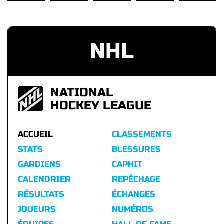
NHL
NATIONAL
HOCKEY LEAGUE
ACCUEIL
CLASSEMENTS
STATS
BLESSURES
GARDIENS
CAPHIT
CALENDRIER
REPÊCHAGE
RÉSULTATS
ÉCHANGES
JOUEURS
NUMÉROS