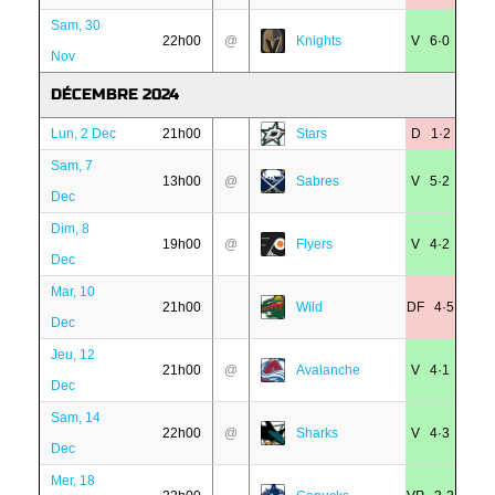
Sam, 30
22h00
@
Knights
V 6·0
Nov
DÉCEMBRE 2024
Lun, 2 Dec
21h00
Stars
D 1·2
Sam, 7
13h00
@
Sabres
V 5·2
Dec
Dim, 8
19h00
@
Flyers
V 4·2
Dec
Mar, 10
21h00
Wild
DF 4·5
Dec
Jeu, 12
21h00
@
Avalanche
V 4·1
Dec
Sam, 14
22h00
@
Sharks
V 4·3
Dec
Mer, 18