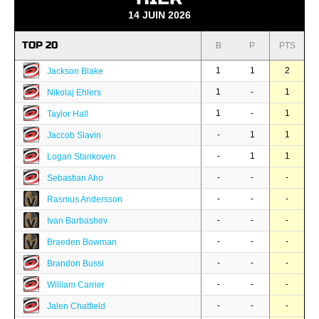
14 JUIN 2026
TOP 20
B
P
PTS
1
1
2
Jackson Blake
1
-
1
Nikolaj Ehlers
1
-
1
Taylor Hall
-
1
1
Jaccob Slavin
-
1
1
Logan Stankoven
-
-
-
Sebastian Aho
-
-
-
Rasmus Andersson
-
-
-
Ivan Barbashev
-
-
-
Braeden Bowman
-
-
-
Brandon Bussi
-
-
-
William Carrier
-
-
-
Jalen Chatfield