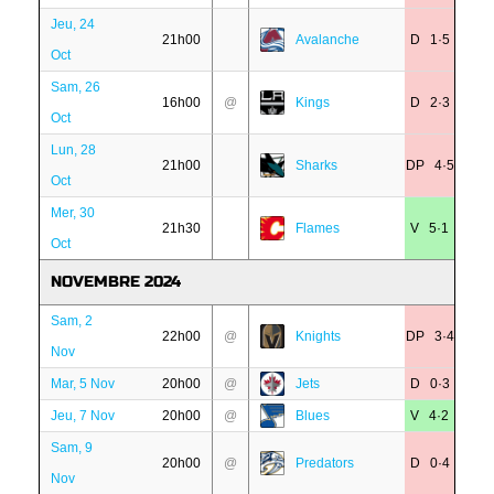
Jeu, 24
21h00
Avalanche
D 1·5
Oct
Sam, 26
16h00
@
Kings
D 2·3
Oct
Lun, 28
21h00
Sharks
DP 4·5
Oct
Mer, 30
21h30
Flames
V 5·1
Oct
NOVEMBRE 2024
Sam, 2
22h00
@
Knights
DP 3·4
Nov
Mar, 5 Nov
20h00
@
Jets
D 0·3
Jeu, 7 Nov
20h00
@
Blues
V 4·2
Sam, 9
20h00
@
Predators
D 0·4
Nov