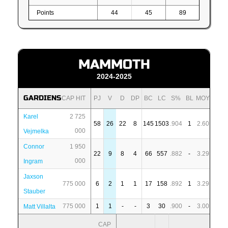
Points
44
45
89
MAMMOTH
2024-2025
GARDIENS
CAP HIT
PJ
V
D
DP
BC
LC
S%
BL
MOY
Karel
2 725
58
26
22
8
145
1503
.904
1
2.60
000
Vejmelka
Connor
1 950
22
9
8
4
66
557
.882
-
3.29
000
Ingram
Jaxson
775 000
6
2
1
1
17
158
.892
1
3.29
Stauber
775 000
1
1
-
-
3
30
.900
-
3.00
Matt Villalta
CAP