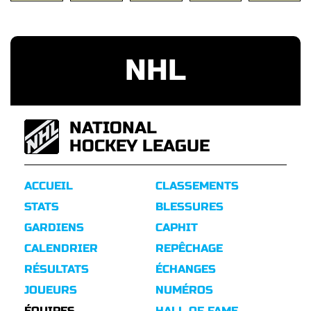
NHL
NATIONAL
HOCKEY LEAGUE
ACCUEIL
CLASSEMENTS
STATS
BLESSURES
GARDIENS
CAPHIT
CALENDRIER
REPÊCHAGE
RÉSULTATS
ÉCHANGES
JOUEURS
NUMÉROS
ÉQUIPES
HALL OF FAME