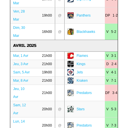
Mar
Ven, 28
19h00
@
Panthers
DP 1·2
Mar
Dim, 30
16h00
@
Blackhawks
V 5·2
Mar
AVRIL 2025
Mar, 1 Avr
21h00
Flames
V 3·1
Jeu, 3 Avr
21h00
Kings
D 2·4
Sam, 5 Avr
19h00
Jets
V 4·1
Mar, 8 Avr
21h00
Kraken
V 7·1
Jeu, 10
21h00
Predators
DF 3·4
Avr
Sam, 12
20h00
@
Stars
V 5·3
Avr
Lun, 14
20h00
@
Predators
V 7·3