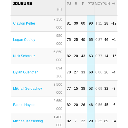
JOUEURS
PJ
B
P
PTS
MOY
PUN
+/-
HIT
7 150
Clayton Keller
81
30
60
90
1,11
28
-12
000
950
Logan Cooley
75
25
40
65
0,87
46
+1
000
5 850
Nick Schmaltz
82
20
43
63
0,77
14
-15
000
894
Dylan Guenther
70
27
33
60
0,86
26
-4
166
8 500
Mikhail Sergachev
77
15
38
53
0,69
32
-8
000
2 650
Barrett Hayton
82
20
26
46
0,56
45
-6
000
1 400
Michael Kesselring
82
7
22
29
0,35
89
+4
000