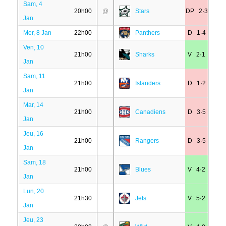
Sam, 4
20h00
@
Stars
DP 2·3
Jan
Mer, 8 Jan
22h00
Panthers
D 1·4
Ven, 10
21h00
Sharks
V 2·1
Jan
Sam, 11
21h00
Islanders
D 1·2
Jan
Mar, 14
21h00
Canadiens
D 3·5
Jan
Jeu, 16
21h00
Rangers
D 3·5
Jan
Sam, 18
21h00
Blues
V 4·2
Jan
Lun, 20
21h30
Jets
V 5·2
Jan
Jeu, 23