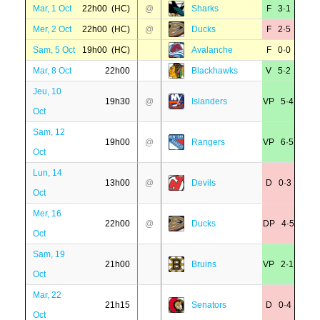
Mar, 1 Oct
22h00 (HC)
@
Sharks
F 3·1
Mer, 2 Oct
22h00 (HC)
@
Ducks
F 2·5
Sam, 5 Oct
19h00 (HC)
Avalanche
F 0·0
Mar, 8 Oct
22h00
Blackhawks
V 5·2
Jeu, 10
19h30
@
Islanders
VP 5·4
Oct
Sam, 12
19h00
@
Rangers
VP 6·5
Oct
Lun, 14
13h00
@
Devils
D 0·3
Oct
Mer, 16
22h00
@
Ducks
DP 4·5
Oct
Sam, 19
21h00
Bruins
VP 2·1
Oct
Mar, 22
21h15
Senators
D 0·4
Oct