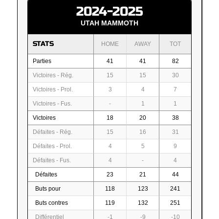
2024-2025
UTAH MAMMOTH
STATS
HOME
AWAY
TOT
Parties
41
41
82
Victoires - Rég.
15
15
30
Victoires - Prol.
3
4
7
Victoires - Fus.
-
1
1
Victoires
18
20
38
Défaites - Rég.
15
16
31
Défaites - Prol.
4
5
9
Défaites - Fus.
4
-
4
Défaites
23
21
44
Buts pour
118
123
241
Buts contres
119
132
251
Différentiel
-1
-9
-10