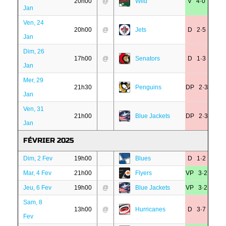
20h00
@
Wild
V 4·0
Jan
Ven, 24
20h00
@
Jets
D 2·5
Jan
Dim, 26
17h00
@
Senators
D 1·3
Jan
Mer, 29
21h30
Penguins
DP 2·3
Jan
Ven, 31
21h00
Blue Jackets
DP 2·3
Jan
FÉVRIER 2025
Dim, 2 Fev
19h00
Blues
D 1·2
Mar, 4 Fev
21h00
Flyers
VP 3·2
Jeu, 6 Fev
19h00
@
Blue Jackets
VP 3·2
Sam, 8
13h00
@
Hurricanes
D 3·7
Fev