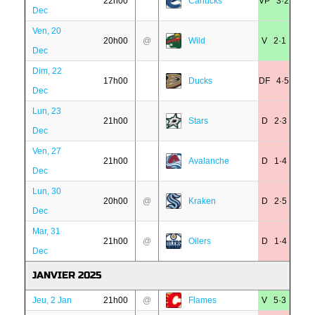
22h00
Canucks
VP 3·2
Dec
Ven, 20
20h00
@
Wild
V 2·1
Dec
Dim, 22
17h00
Ducks
DF 4·5
Dec
Lun, 23
21h00
Stars
D 2·3
Dec
Ven, 27
21h00
Avalanche
D 1·4
Dec
Lun, 30
20h00
@
Kraken
D 2·5
Dec
Mar, 31
21h00
@
Oilers
D 1·4
Dec
JANVIER 2025
Jeu, 2 Jan
21h00
@
Flames
V 5·3