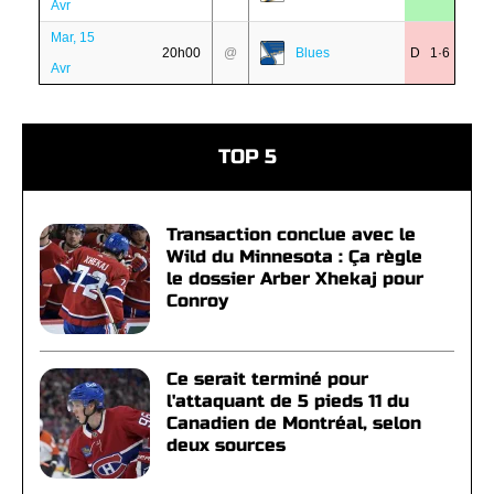
Avr
Mar, 15
20h00
@
Blues
D 1·6
Avr
TOP 5
Transaction conclue avec le
Wild du Minnesota : Ça règle
le dossier Arber Xhekaj pour
Conroy
Ce serait terminé pour
l'attaquant de 5 pieds 11 du
Canadien de Montréal, selon
deux sources