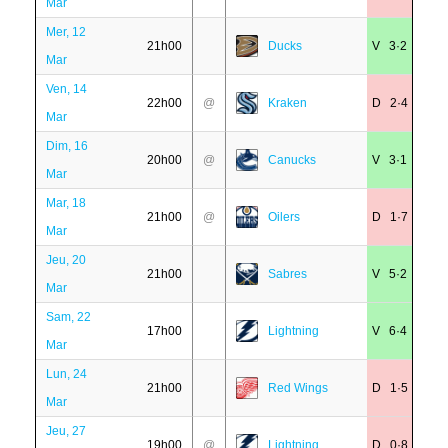
Mar
Mer, 12
21h00
Ducks
V 3·2
Mar
Ven, 14
22h00
@
Kraken
D 2·4
Mar
Dim, 16
20h00
@
Canucks
V 3·1
Mar
Mar, 18
21h00
@
Oilers
D 1·7
Mar
Jeu, 20
21h00
Sabres
V 5·2
Mar
Sam, 22
17h00
Lightning
V 6·4
Mar
Lun, 24
21h00
Red Wings
D 1·5
Mar
Jeu, 27
19h00
@
Lightning
D 0·8