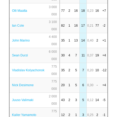
3 000
Olli Maatta
77
2
16
18
0,23
16
+7
000
3 100
Ian Cole
82
1
16
17
0,21
77
-2
000
4 400
John Marino
35
1
13
14
0,40
2
+1
000
6 000
Sean Durzi
30
4
7
11
0,37
19
+4
000
775
Vladislav Kolyachonok
35
2
5
7
0,20
10
-12
000
775
Nick Desimone
20
1
5
6
0,30
-
+4
000
2 000
Juuso Valimaki
43
2
3
5
0,12
14
-5
000
775
Kailer Yamamoto
12
2
1
3
0,25
2
-1