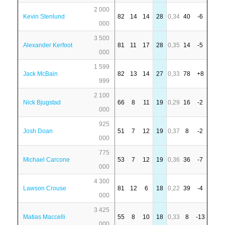
2 000
Kevin Stenlund
82
14
14
28
0,34
40
-6
000
3 500
Alexander Kerfoot
81
11
17
28
0,35
14
-5
000
1 599
Jack McBain
82
13
14
27
0,33
78
+8
999
2 100
Nick Bjugstad
66
8
11
19
0,29
16
-2
000
925
Josh Doan
51
7
12
19
0,37
8
-2
000
775
Michael Carcone
53
7
12
19
0,36
36
-7
000
4 300
Lawson Crouse
81
12
6
18
0,22
39
-4
000
3 425
Matias Maccelli
55
8
10
18
0,33
8
-13
000