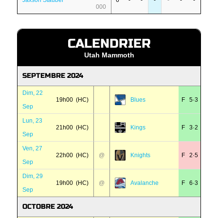
Jaxson Stauber
6
-
-
-
-
-
-
000
CALENDRIER
Utah Mammoth
SEPTEMBRE 2024
Dim, 22
19h00 (HC)
Blues
F 5·3
Sep
Lun, 23
21h00 (HC)
Kings
F 3·2
Sep
Ven, 27
22h00 (HC)
@
Knights
F 2·5
Sep
Dim, 29
19h00 (HC)
@
Avalanche
F 6·3
Sep
OCTOBRE 2024