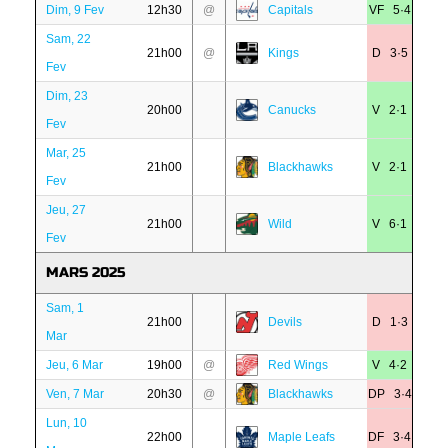
Dim, 9 Fev
12h30
@
Capitals
VF 5·4
Sam, 22
21h00
@
Kings
D 3·5
Fev
Dim, 23
20h00
Canucks
V 2·1
Fev
Mar, 25
21h00
Blackhawks
V 2·1
Fev
Jeu, 27
21h00
Wild
V 6·1
Fev
MARS 2025
Sam, 1
21h00
Devils
D 1·3
Mar
Jeu, 6 Mar
19h00
@
Red Wings
V 4·2
Ven, 7 Mar
20h30
@
Blackhawks
DP 3·4
Lun, 10
22h00
Maple Leafs
DF 3·4