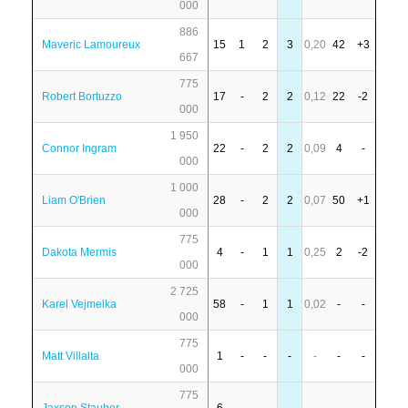
000
886
Maveric Lamoureux
15
1
2
3
0,20
42
+3
667
775
Robert Bortuzzo
17
-
2
2
0,12
22
-2
000
1 950
Connor Ingram
22
-
2
2
0,09
4
-
000
1 000
Liam O'Brien
28
-
2
2
0,07
50
+1
000
775
Dakota Mermis
4
-
1
1
0,25
2
-2
000
2 725
Karel Vejmelka
58
-
1
1
0,02
-
-
000
775
Matt Villalta
1
-
-
-
-
-
-
000
775