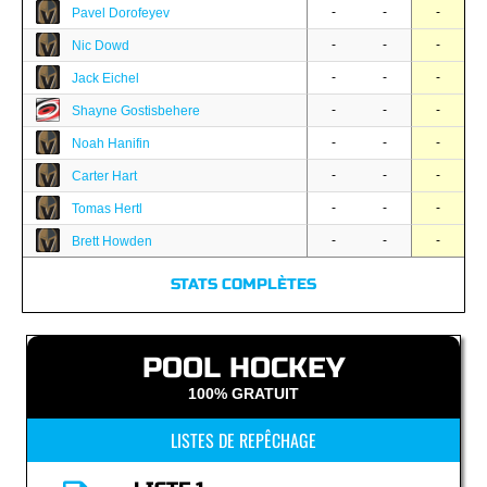
-
-
-
Pavel Dorofeyev
-
-
-
Nic Dowd
-
-
-
Jack Eichel
-
-
-
Shayne Gostisbehere
-
-
-
Noah Hanifin
-
-
-
Carter Hart
-
-
-
Tomas Hertl
-
-
-
Brett Howden
STATS COMPLÈTES
POOL HOCKEY
100% GRATUIT
LISTES DE REPÊCHAGE