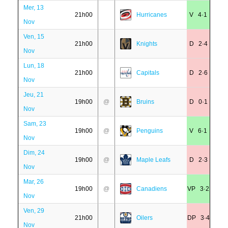
Mer, 13
21h00
Hurricanes
V 4·1
Nov
Ven, 15
21h00
Knights
D 2·4
Nov
Lun, 18
21h00
Capitals
D 2·6
Nov
Jeu, 21
19h00
@
Bruins
D 0·1
Nov
Sam, 23
19h00
@
Penguins
V 6·1
Nov
Dim, 24
19h00
@
Maple Leafs
D 2·3
Nov
Mar, 26
19h00
@
Canadiens
VP 3·2
Nov
Ven, 29
21h00
Oilers
DP 3·4
Nov