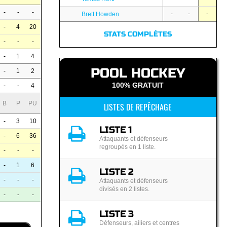
-
-
-
-
-
-
Brett Howden
-
4
20
STATS COMPLÈTES
-
-
-
-
1
4
POOL HOCKEY
-
1
2
100% GRATUIT
-
-
4
B
P
PU
LISTES DE REPÊCHAGE
-
3
10
LISTE 1
-
6
36
Attaquants et défenseurs
regroupés en 1 liste.
-
-
-
-
1
6
LISTE 2
-
-
-
Attaquants et défenseurs
divisés en 2 listes.
-
-
-
LISTE 3
Défenseurs, ailiers et centres