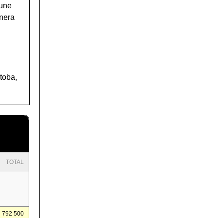
'une
inera
itoba,
TOTAL
792 500