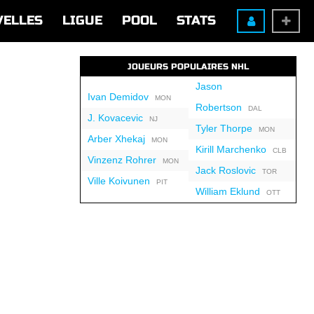
VELLES
LIGUE
POOL
STATS
JOUEURS POPULAIRES NHL
Jason
Ivan Demidov
MON
Robertson
DAL
J. Kovacevic
NJ
Tyler Thorpe
MON
Arber Xhekaj
MON
Kirill Marchenko
CLB
Vinzenz Rohrer
MON
Jack Roslovic
TOR
Ville Koivunen
PIT
William Eklund
OTT