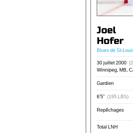
Joel
Hofer
Blues de St-Loui
30 juillet 2000
(
Winnipeg, MB, 
Gardien
6'5"
(195 LBS)
Repêchages
Total LNH