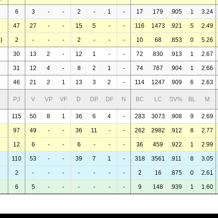
6
3
-
-
2
-
1
-
17
179
.905
1
3.24
47
27
-
-
15
5
-
-
116
1473
.921
5
2.49
)
2
-
-
-
2
-
-
-
10
68
.853
0
5.26
30
13
2
-
12
1
-
-
72
830
.913
1
2.67
31
12
4
-
8
2
1
-
74
767
.904
1
2.66
46
21
2
1
13
3
2
-
114
1247
.909
6
2.63
PJ
V
VP
VF
D
DP
DF
N
BC
LC
SV%
BL
M
115
50
8
1
36
6
4
-
283
3073
.908
9
2.69
97
49
-
-
36
11
-
-
262
2982
.912
8
2.77
12
6
-
-
6
-
-
-
36
459
.922
1
2.99
110
53
-
-
39
7
1
-
318
3561
.911
8
3.05
2
-
-
-
-
-
-
-
2
16
.875
0
2.61
6
5
-
-
-
-
-
-
9
148
.939
1
1.60