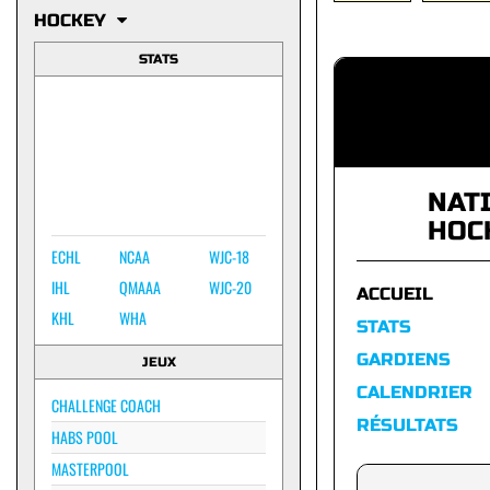
HOCKEY
STATS
NAT
HOC
ECHL
NCAA
WJC-18
IHL
QMAAA
WJC-20
ACCUEIL
KHL
WHA
STATS
GARDIENS
JEUX
CALENDRIER
CHALLENGE COACH
RÉSULTATS
HABS POOL
MASTERPOOL