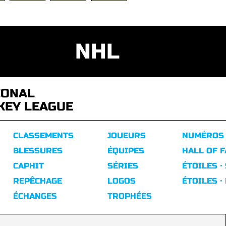
NHL
IONAL
KEY LEAGUE
CLASSEMENTS
JOUEURS
NUMÉROS
BLESSURES
ÉQUIPES
HALL OF 
CAPHIT
SÉRIES
ÉTOILES ·
REPÊCHAGE
LOGOS
ÉTOILES ·
ÉCHANGES
TROPHÉES