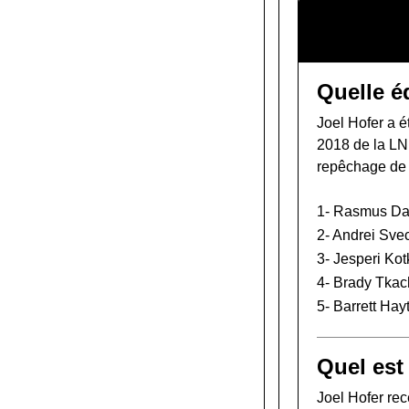
Quelle é
Joel Hofer a é
2018 de la L
repêchage de
1-
Rasmus Da
2-
Andrei Sve
3-
Jesperi Ko
4-
Brady Tkac
5-
Barrett Hay
Quel est 
Joel Hofer re