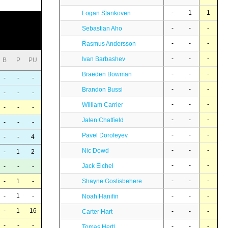
-
1
1
Logan Stankoven
-
-
-
Sebastian Aho
-
-
-
Rasmus Andersson
-
-
-
Ivan Barbashev
B
P
PU
-
-
-
Braeden Bowman
-
-
-
-
-
-
Brandon Bussi
-
-
-
-
-
-
William Carrier
-
-
-
-
-
-
Jalen Chatfield
-
-
-
-
-
-
Pavel Dorofeyev
-
-
4
-
-
-
Nic Dowd
-
1
2
-
-
-
Jack Eichel
-
-
-
-
-
-
Shayne Gostisbehere
-
1
-
-
-
-
-
1
-
Noah Hanifin
-
1
16
-
-
-
Carter Hart
-
-
-
-
-
-
Tomas Hertl