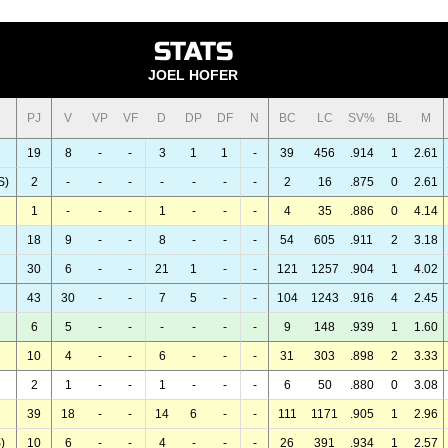
STATS
JOEL HOFER
PJ
V
VP
VF
D
DP
DF
N
BC
LC
SV%
BL
M
19
8
-
-
3
1
1
-
39
456
.914
1
2.61
S)
2
-
-
-
-
-
-
-
2
16
.875
0
2.61
1
-
-
-
1
-
-
-
4
35
.886
0
4.14
18
9
-
-
8
-
-
-
54
605
.911
2
3.18
30
6
-
-
21
1
-
-
121
1257
.904
1
4.02
43
30
-
-
7
5
-
-
104
1243
.916
4
2.45
6
5
-
-
-
-
-
-
9
148
.939
1
1.60
10
4
-
-
6
-
-
-
31
303
.898
2
3.33
2
1
-
-
1
-
-
-
6
50
.880
0
3.08
39
18
-
-
14
6
-
-
111
1171
.905
1
2.96
)
10
6
-
-
4
-
-
-
26
391
.934
1
2.57