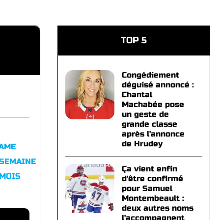
TOP 5
Congédiement
déguisé annoncé :
Chantal
Machabée pose
un geste de
grande classe
après l'annonce
de Hrudey
FAME
 SEMAINE
Ça vient enfin
 MOIS
d'être confirmé
pour Samuel
Montembeault :
deux autres noms
l'accompagnent