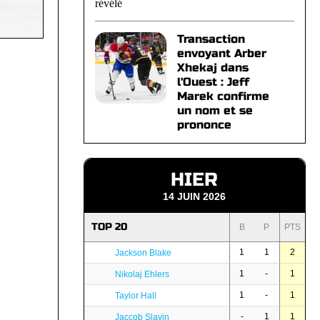
Transaction
envoyant Arber
Xhekaj dans
l'Ouest : Jeff
Marek confirme
un nom et se
prononce
HIER
14 JUIN 2026
TOP 20
B
P
PTS
1
1
2
Jackson Blake
1
-
1
Nikolaj Ehlers
1
-
1
Taylor Hall
-
1
1
Jaccob Slavin