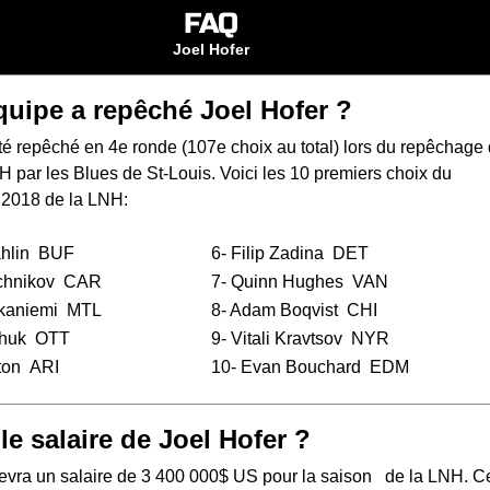
FAQ
Joel Hofer
quipe a repêché Joel Hofer ?
té repêché en 4e ronde (107e choix au total) lors du
repêchage 
NH
par les Blues de St-Louis. Voici les 10 premiers choix du
 2018 de la LNH:
hlin
BUF
6-
Filip Zadina
DET
chnikov
CAR
7-
Quinn Hughes
VAN
tkaniemi
MTL
8-
Adam Boqvist
CHI
huk
OTT
9-
Vitali Kravtsov
NYR
ton
ARI
10-
Evan Bouchard
EDM
le salaire de Joel Hofer ?
cevra un salaire de 3 400 000$ US pour la saison de la LNH. C