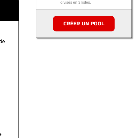
divisés en 3 listes.
CRÉER UN POOL
de
e