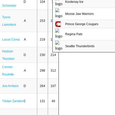
D
104
11
Kootenay Ice
Schneider
Moose Jaw Warriors
Tyson
A
253
167
Prince George Cougars
Laventure
Regina Pats
Lucas Ciona
A
218
150
Seattle Thunderbirds
Hudson
D
230
214
Thornton
Conner
A
298
312
Roulette
Joe Arntsen
D
264
107
Tristan Zandee
C
131
40