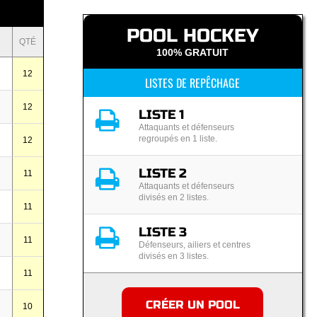
POOL HOCKEY
QTÉ
100% GRATUIT
12
LISTES DE REPÊCHAGE
12
LISTE 1
Attaquants et défenseurs
regroupés en 1 liste.
12
LISTE 2
11
Attaquants et défenseurs
divisés en 2 listes.
11
LISTE 3
11
Défenseurs, ailiers et centres
divisés en 3 listes.
11
CRÉER UN POOL
10