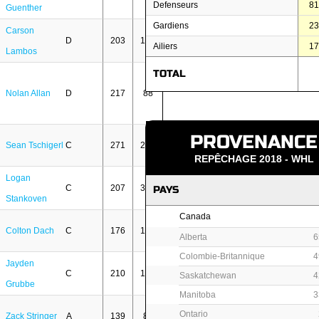
Defenseurs
8
Guenther
Gardiens
2
Carson
D
203
140
Ailiers
1
Lambos
TOTAL
Nolan Allan
D
217
88
PROVENANCE
Sean Tschigerl
C
271
206
REPÊCHAGE 2018 - WHL
Logan
C
207
314
PAYS
Stankoven
Canada
Colton Dach
C
176
160
Alberta
6
Colombie-Britannique
4
Jayden
C
210
151
Saskatchewan
4
Grubbe
Manitoba
3
Ontario
Zack Stringer
A
139
89