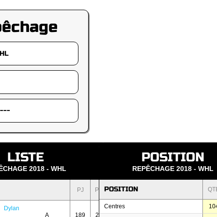
pêchage
LISTE
POSITION
ÊCHAGE 2018 - WHL
REPÊCHAGE 2018 - WHL
POSITION
QT
PJ
PTS
Centres
10
Dylan
A
189
249