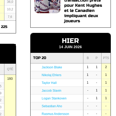
transaction prête
1
36,0
pour Kent Hughes
3
10,2
et le Canadien
impliquant deux
7
7,6
joueurs
225
HIER
14 JUIN 2026
TOP 20
B
P
PTS
1
1
2
Jackson Blake
QTÉ
1
-
1
Nikolaj Ehlers
193
1
-
1
Taylor Hall
5
-
1
1
Jaccob Slavin
9
-
1
1
Logan Stankoven
2
-
-
-
Sebastian Aho
3
-
-
-
Rasmus Andersson
2