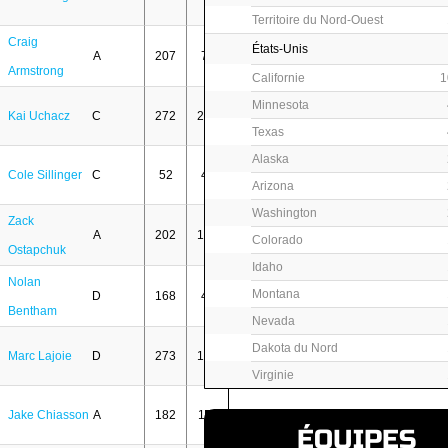
Territoire du Nord-Ouest
Craig
États-Unis
A
207
79
Armstrong
Californie
1
Minnesota
Kai Uchacz
C
272
231
Texas
Alaska
Cole Sillinger
C
52
49
Arizona
Washington
Zack
A
202
159
Colorado
Ostapchuk
Idaho
Nolan
Montana
D
168
42
Bentham
Nevada
Dakota du Nord
Marc Lajoie
D
273
148
Virginie
Jake Chiasson
A
182
112
ÉQUIPES