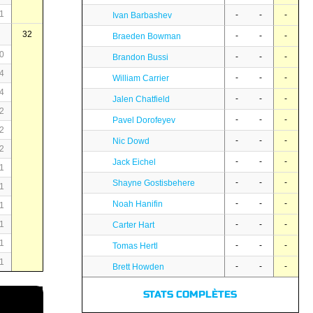
1
-
-
-
Ivan Barbashev
32
-
-
-
Braeden Bowman
0
-
-
-
Brandon Bussi
4
-
-
-
William Carrier
4
-
-
-
Jalen Chatfield
2
-
-
-
Pavel Dorofeyev
2
-
-
-
Nic Dowd
2
-
-
-
Jack Eichel
1
-
-
-
Shayne Gostisbehere
1
-
-
-
Noah Hanifin
1
1
-
-
-
Carter Hart
1
-
-
-
Tomas Hertl
1
-
-
-
Brett Howden
STATS COMPLÈTES