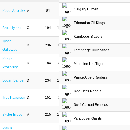
Calgary Hitmen
Kobe Verbicky
A
81
9
Edmonton Oil Kings
Brett Hyland
C
194
146
Kamloops Blazers
Tyson
D
236
87
Galloway
Lethbridge Hurricanes
Karter
D
184
85
Medicine Hat Tigers
Prosofsky
Prince Albert Raiders
Logan Bairos
D
234
104
Red Deer Rebels
Trey Patterson
D
151
25
Swift Current Broncos
Skyler Bruce
A
215
129
Vancouver Giants
Marek