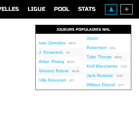
VELLES
LIGUE
POOL
STATS
JOUEURS POPULAIRES NHL
Jason
Ivan Demidov
MON
Robertson
DAL
J. Kovacevic
NJ
Tyler Thorpe
MON
Arber Xhekaj
MON
Kirill Marchenko
CLB
Vinzenz Rohrer
MON
Jack Roslovic
TOR
Ville Koivunen
PIT
William Eklund
OTT