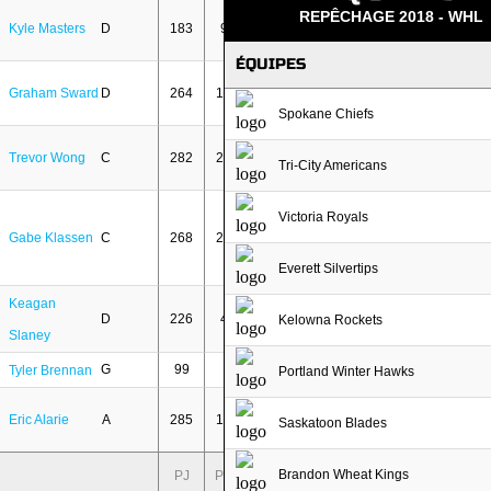
REPÊCHAGE 2018 - WHL
Kyle Masters
D
183
96
ÉQUIPES
Graham Sward
D
264
196
Spokane Chiefs
Trevor Wong
C
282
287
Tri-City Americans
Victoria Royals
Gabe Klassen
C
268
286
Everett Silvertips
Keagan
D
226
44
Kelowna Rockets
Slaney
G
99
2
Tyler Brennan
Portland Winter Hawks
Eric Alarie
A
285
185
Saskatoon Blades
Brandon Wheat Kings
PJ
PTS