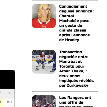
Congédiement
déguisé annoncé :
Chantal
Machabée pose
un geste de
grande classe
après l'annonce
de Hrudey
Transaction
négociée entre
Montréal et
Toronto pour
Arber Xhekaj :
deux noms
impliqués révélés
par Zurkowsky
É
%
Les Rangers ont
4
46,2
une offre de