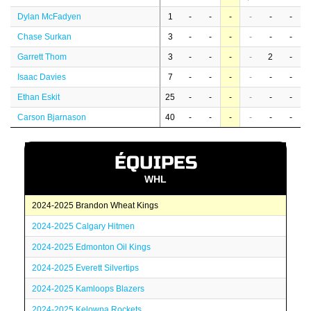
Dylan McFadyen
1
-
-
-
-
-
-
Chase Surkan
3
-
-
-
-
-
-
Garrett Thom
3
-
-
-
-
2
-
Isaac Davies
7
-
-
-
-
-
-
Ethan Eskit
25
-
-
-
-
-
-
Carson Bjarnason
40
-
-
-
-
-
-
ÉQUIPES
WHL
2024-2025 Brandon Wheat Kings
2024-2025 Calgary Hitmen
2024-2025 Edmonton Oil Kings
2024-2025 Everett Silvertips
2024-2025 Kamloops Blazers
2024-2025 Kelowna Rockets