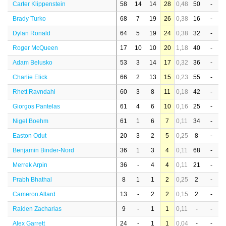
Carter Klippenstein
58
14
14
28
0,48
50
-
Brady Turko
68
7
19
26
0,38
16
-
Dylan Ronald
64
5
19
24
0,38
32
-
Roger McQueen
17
10
10
20
1,18
40
-
Adam Belusko
53
3
14
17
0,32
36
-
Charlie Elick
66
2
13
15
0,23
55
-
Rhett Ravndahl
60
3
8
11
0,18
42
-
Giorgos Pantelas
61
4
6
10
0,16
25
-
Nigel Boehm
61
1
6
7
0,11
34
-
Easton Odut
20
3
2
5
0,25
8
-
Benjamin Binder-Nord
36
1
3
4
0,11
68
-
Merrek Arpin
36
-
4
4
0,11
21
-
Prabh Bhathal
8
1
1
2
0,25
2
-
Cameron Allard
13
-
2
2
0,15
2
-
Raiden Zacharias
9
-
1
1
0,11
-
-
Alex Garrett
24
-
1
1
0,04
-
-