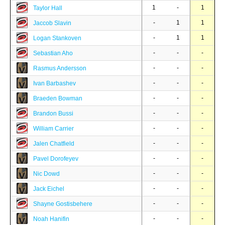
1
-
1
Taylor Hall
-
1
1
Jaccob Slavin
-
1
1
Logan Stankoven
-
-
-
Sebastian Aho
-
-
-
Rasmus Andersson
-
-
-
Ivan Barbashev
-
-
-
Braeden Bowman
-
-
-
Brandon Bussi
-
-
-
William Carrier
-
-
-
Jalen Chatfield
-
-
-
Pavel Dorofeyev
-
-
-
Nic Dowd
-
-
-
Jack Eichel
-
-
-
Shayne Gostisbehere
-
-
-
Noah Hanifin