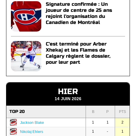
Signature confirmée : Un
joueur de centre de 25 ans
rejoint l'organisation du
Canadien de Montréal
C'est terminé pour Arber
Xhekaj et les Flames de
Calgary règlent le dossier,
pour leur part
HIER
14 JUIN 2026
TOP 20
B
P
PTS
1
1
2
Jackson Blake
1
-
1
Nikolaj Ehlers