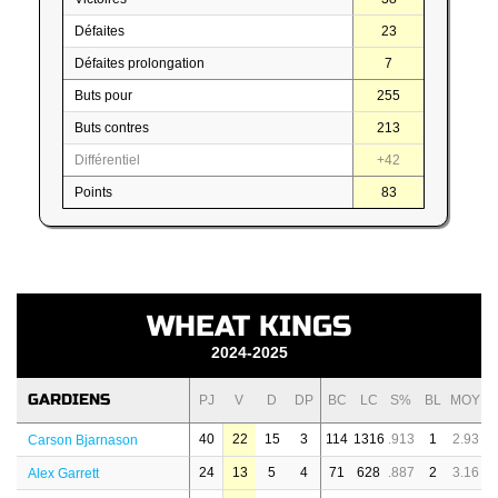
Défaites
23
Défaites prolongation
7
Buts pour
255
Buts contres
213
Différentiel
+42
Points
83
WHEAT KINGS
2024-2025
GARDIENS
PJ
V
D
DP
BC
LC
S%
BL
MOY
40
22
15
3
114
1316
.913
1
2.93
Carson Bjarnason
24
13
5
4
71
628
.887
2
3.16
Alex Garrett