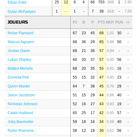
25
12
6
4
66
703
.906
1
2.85
Ethan Eskit
1
-
1
-
7
38
.816
-
7.00
Dylan McFadyen
JOUEURS
PJ
B
P
PTS
MOY
PUN
+/-
Nolan Flamand
67
23
45
68
1,01
30
-
Marcus Nguyen
68
36
29
65
0,96
50
-
Jordan Gavin
68
21
36
57
0,84
-
-
Lukas Shipley
60
20
37
57
0,95
56
-
Matteo Michels
68
20
35
55
0,81
16
-
Dominik Petr
55
15
32
47
0,85
23
-
Quinn Mantei
64
7
38
45
0,70
29
-
Jaxon Jacobson
51
15
29
44
0,86
40
-
Nicholas Johnson
52
16
27
43
0,83
19
-
Caleb Hadland
65
25
17
42
0,65
57
-
Joby Baumuller
59
18
16
34
0,58
40
-
Rylen Roersma
58
12
18
30
0,52
56
-