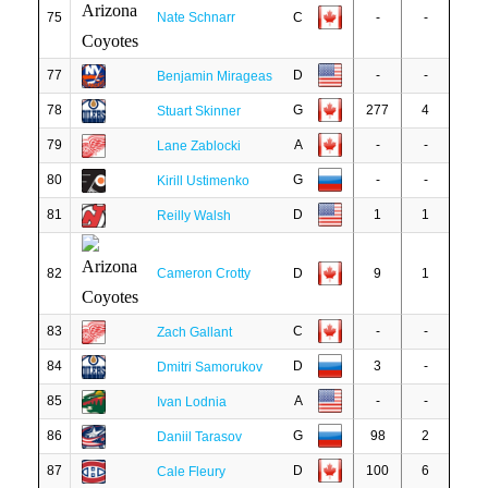
75
Nate Schnarr
C
-
-
77
D
-
-
Benjamin Mirageas
78
G
277
4
Stuart Skinner
79
A
-
-
Lane Zablocki
80
G
-
-
Kirill Ustimenko
81
D
1
1
Reilly Walsh
82
Cameron Crotty
D
9
1
83
C
-
-
Zach Gallant
84
D
3
-
Dmitri Samorukov
85
A
-
-
Ivan Lodnia
86
G
98
2
Daniil Tarasov
87
D
100
6
Cale Fleury