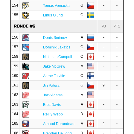
154
G
-
-
Tomas Vomacka
155
C
-
-
Linus Olund
RONDE #6
PJ
PTS
156
A
-
-
Denis Smirnov
157
C
-
-
Dominik Lakatos
158
C
-
-
Nicholas Campoli
159
A
-
-
Jake McGrew
160
C
-
-
Aarne Talvitie
161
G
9
-
Jiri Patera
162
A
-
-
Jack Adams
163
A
-
-
Brett Davis
164
D
-
-
Reilly Webb
165
A
4
-
Arnaud Durandeau
166
D
-
-
Brendan De Jong