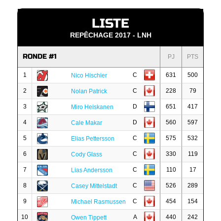
LISTE
REPÊCHAGE 2017 - LNH
RONDE #1
PJ
PTS
1
C
631
500
Nico Hischier
2
C
228
79
Nolan Patrick
3
D
651
417
Miro Heiskanen
4
D
560
597
Cale Makar
5
C
575
532
Elias Pettersson
6
C
330
119
Cody Glass
7
C
110
17
Lias Andersson
8
C
526
289
Casey Mittelstadt
9
C
454
154
Michael Rasmussen
10
A
440
242
Owen Tippett