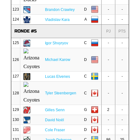
123
D
-
-
Brandon Crawley
124
A
-
-
Vladislav Kara
RONDE #5
PJ
PTS
125
C
-
-
Igor Shvyryov
126
Michael Karow
D
-
-
127
C
-
-
Lucas Elvenes
128
Tyler Steenbergen
C
-
-
129
G
2
-
Gilles Senn
130
D
-
-
David Noël
131
D
-
-
Cole Fraser
132
C
86
25