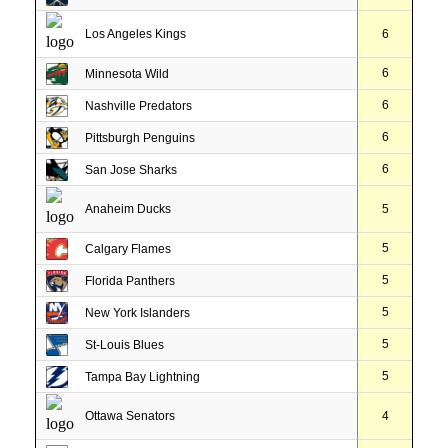
Los Angeles Kings
6
6
Minnesota Wild
6
Nashville Predators
6
Pittsburgh Penguins
6
San Jose Sharks
Anaheim Ducks
5
5
Calgary Flames
5
Florida Panthers
5
New York Islanders
5
St-Louis Blues
5
Tampa Bay Lightning
Ottawa Senators
4