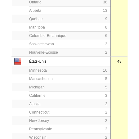
Ontario
38
Alberta
13
Québec
9
Manitoba
8
Colombie-Britannique
6
Saskatchewan
3
Nouvelle-Écosse
2
États-Unis
48
Minnesota
16
Massachusetts
5
Michigan
5
Californie
3
Alaska
2
Connecticut
2
New Jersey
2
Pennsylvanie
2
Wisconsin
2