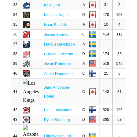
33
A
31
8
Kole Lind
34
D
470
108
Nicolas Hague
35
A
10
4
Isaac Ratcliffe
36
C
414
111
Jesper Boqvist
37
A
-
-
Marcus Davidsson
38
D
174
35
Gustav Lindstrom
39
A
518
542
Jason Robertson
40
C
25
6
Aleksi Heponiemi
Jaret Anderson-
41
C
143
31
Dolan
42
C
520
196
Eetu Luostarinen
43
D
305
68
Dylan Samberg
44
Filip Westerlund
D
-
-