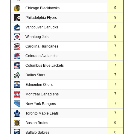
9
Chicago Blackhawks
9
Philadelphia Flyers
8
Vancouver Canucks
8
Winnipeg Jets
7
Carolina Hurricanes
7
Colorado Avalanche
7
Columbus Blue Jackets
7
Dallas Stars
7
Edmonton Oilers
7
Montreal Canadiens
7
New York Rangers
7
Toronto Maple Leafs
6
Boston Bruins
6
Buffalo Sabres