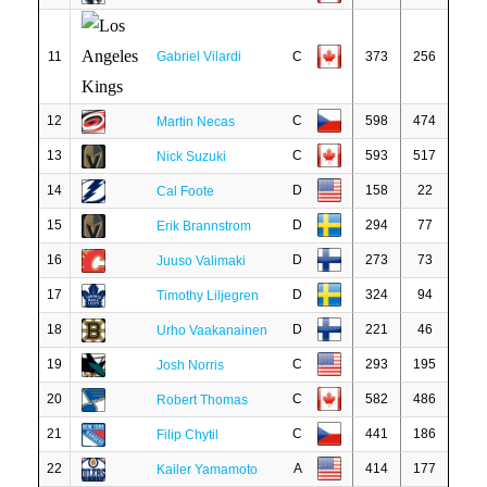
11
Gabriel Vilardi
C
373
256
12
C
598
474
Martin Necas
13
C
593
517
Nick Suzuki
14
D
158
22
Cal Foote
15
D
294
77
Erik Brannstrom
16
D
273
73
Juuso Valimaki
17
D
324
94
Timothy Liljegren
18
D
221
46
Urho Vaakanainen
19
C
293
195
Josh Norris
20
C
582
486
Robert Thomas
21
C
441
186
Filip Chytil
22
A
414
177
Kailer Yamamoto