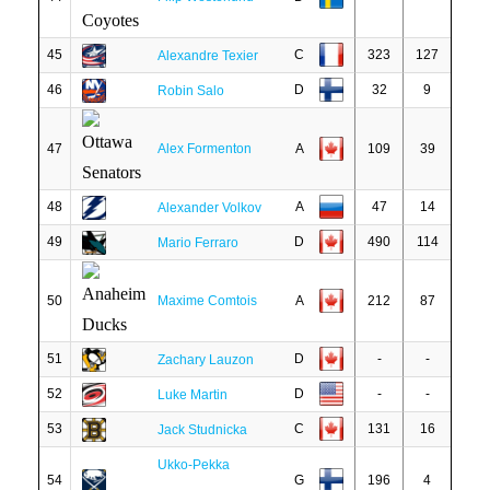
45
C
323
127
Alexandre Texier
46
D
32
9
Robin Salo
47
Alex Formenton
A
109
39
48
A
47
14
Alexander Volkov
49
D
490
114
Mario Ferraro
50
Maxime Comtois
A
212
87
51
D
-
-
Zachary Lauzon
52
D
-
-
Luke Martin
53
C
131
16
Jack Studnicka
Ukko-Pekka
54
G
196
4