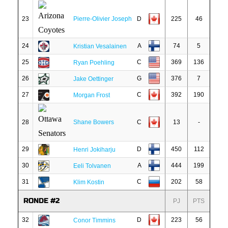
23
Pierre-Olivier Joseph
D
225
46
24
A
74
5
Kristian Vesalainen
25
C
369
136
Ryan Poehling
26
G
376
7
Jake Oettinger
27
C
392
190
Morgan Frost
28
Shane Bowers
C
13
-
29
D
450
112
Henri Jokiharju
30
A
444
199
Eeli Tolvanen
31
C
202
58
Klim Kostin
RONDE #2
PJ
PTS
32
D
223
56
Conor Timmins