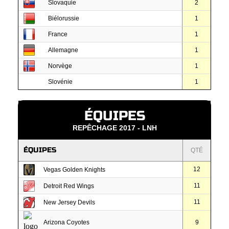
Slovaquie
2
Biélorussie
1
France
1
Allemagne
1
Norvège
1
Slovénie
1
ÉQUIPES
REPÊCHAGE 2017 - LNH
ÉQUIPES
QTÉ
12
Vegas Golden Knights
11
Detroit Red Wings
11
New Jersey Devils
Arizona Coyotes
9