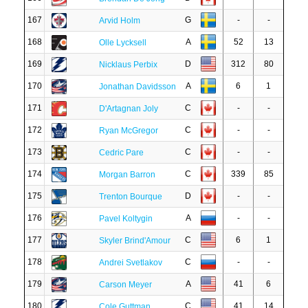
167
G
-
-
Arvid Holm
168
A
52
13
Olle Lycksell
169
D
312
80
Nicklaus Perbix
170
A
6
1
Jonathan Davidsson
171
C
-
-
D'Artagnan Joly
172
C
-
-
Ryan McGregor
173
C
-
-
Cedric Pare
174
C
339
85
Morgan Barron
175
D
-
-
Trenton Bourque
176
A
-
-
Pavel Koltygin
177
C
6
1
Skyler Brind'Amour
178
C
-
-
Andrei Svetlakov
179
A
41
6
Carson Meyer
180
C
41
14
Cole Guttman