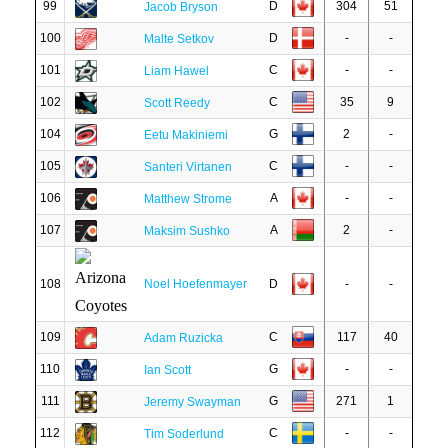
99
D
304
51
Jacob Bryson
100
D
-
-
Malte Setkov
101
C
-
-
Liam Hawel
102
C
35
9
Scott Reedy
104
G
2
-
Eetu Makiniemi
105
C
-
-
Santeri Virtanen
106
A
-
-
Matthew Strome
107
A
2
-
Maksim Sushko
108
Noel Hoefenmayer
D
-
-
109
C
117
40
Adam Ruzicka
110
G
-
-
Ian Scott
111
G
271
1
Jeremy Swayman
112
C
-
-
Tim Soderlund