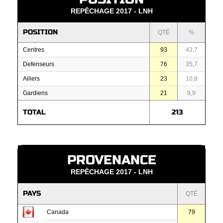
REPÊCHAGE 2017 - LNH
POSITION
QTÉ
%
Centres
93
43,7
Defenseurs
76
35,7
Ailiers
23
10,8
Gardiens
21
9,9
TOTAL
213
PROVENANCE
REPÊCHAGE 2017 - LNH
PAYS
QTÉ
Canada
79