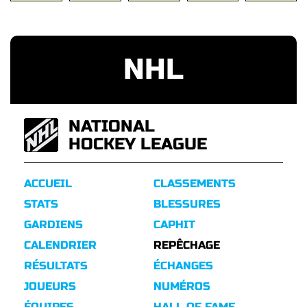
NHL
NATIONAL
HOCKEY LEAGUE
ACCUEIL
CLASSEMENTS
STATS
BLESSURES
GARDIENS
CAPHIT
CALENDRIER
REPÊCHAGE
RÉSULTATS
ÉCHANGES
JOUEURS
NUMÉROS
ÉQUIPES
HALL OF FAME