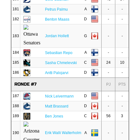
181
A
-
-
Petrus Palmu
182
D
-
-
Benton Maass
183
Jordan Hollett
G
-
-
184
A
-
-
Sebastian Repo
185
C
24
10
Sasha Chmelevski
186
D
-
-
Antti Palojarvi
RONDE #7
PJ
PTS
187
D
-
-
Nick Leivermann
188
D
-
-
Matt Brassard
189
C
56
3
Ben Jones
190
Erik Walli Walterholm
A
-
-