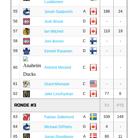
Luukkonen
55
A
186
24
Jonah Gadjovich
56
D
-
-
Josh Brook
57
D
110
19
Ian Mitchell
58
C
-
-
Joni Ikonen
59
D
-
-
Eemeli Rasanen
60
Antoine Morand
C
-
-
61
C
-
-
Grant Mismash
62
C
77
6
Jake Leschyshyn
RONDE #3
PJ
PTS
63
A
339
149
Fabian Zetterlund
64
G
4
-
Michael DiPietro
65
A
80
11
Jonas Rondbjerg