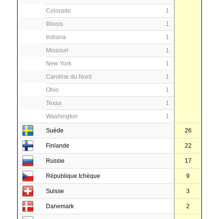
Colorado
1
Illinois
1
Indiana
1
Missouri
1
New York
1
Caroline du Nord
1
Ohio
1
Texas
1
Washington
1
Suède
26
Finlande
22
Russie
17
République tchèque
9
Suisse
3
Danemark
2