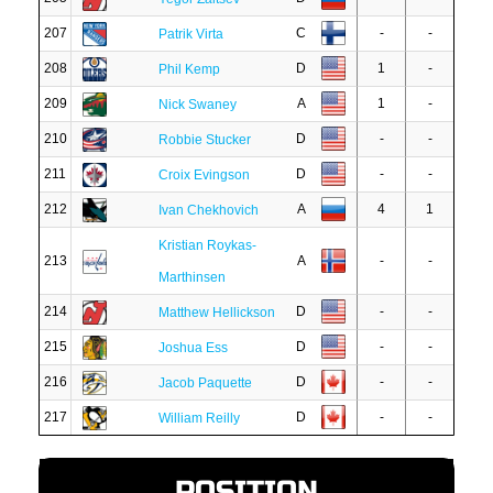
207
C
-
-
Patrik Virta
208
D
1
-
Phil Kemp
209
A
1
-
Nick Swaney
210
D
-
-
Robbie Stucker
211
D
-
-
Croix Evingson
212
A
4
1
Ivan Chekhovich
Kristian Roykas-
213
A
-
-
Marthinsen
214
D
-
-
Matthew Hellickson
215
D
-
-
Joshua Ess
216
D
-
-
Jacob Paquette
217
D
-
-
William Reilly
POSITION