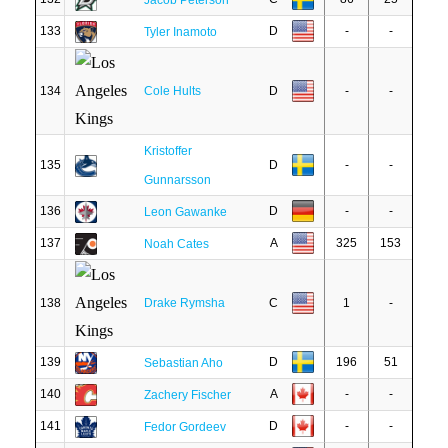
Jacob Peterson
133
D
-
-
Tyler Inamoto
134
Cole Hults
D
-
-
Kristoffer
135
D
-
-
Gunnarsson
136
D
-
-
Leon Gawanke
137
A
325
153
Noah Cates
138
Drake Rymsha
C
1
-
139
D
196
51
Sebastian Aho
140
A
-
-
Zachery Fischer
141
D
-
-
Fedor Gordeev