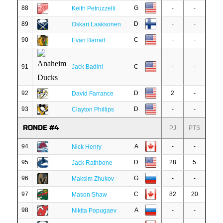
88
G
-
-
Keith Petruzzelli
89
D
-
-
Oskari Laaksonen
90
C
-
-
Evan Barratt
91
Jack Badini
C
-
-
92
D
2
-
David Farrance
93
D
-
-
Clayton Phillips
RONDE #4
PJ
PTS
94
A
-
-
Nick Henry
95
D
28
5
Jack Rathbone
96
G
-
-
Maksim Zhukov
97
C
82
20
Mason Shaw
98
A
-
-
Nikita Popugaev