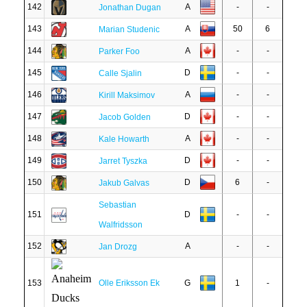
142
A
-
-
Jonathan Dugan
143
A
50
6
Marian Studenic
144
A
-
-
Parker Foo
145
D
-
-
Calle Sjalin
146
A
-
-
Kirill Maksimov
147
D
-
-
Jacob Golden
148
A
-
-
Kale Howarth
149
D
-
-
Jarret Tyszka
150
D
6
-
Jakub Galvas
Sebastian
151
D
-
-
Walfridsson
152
A
-
-
Jan Drozg
153
Olle Eriksson Ek
G
1
-