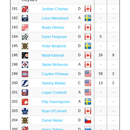
191
D
-
-
Jocktan Chainey
192
A
-
-
Linus Weissbach
193
C
-
-
Brady Gilmour
194
G
3
-
Dylan Ferguson
195
D
-
-
Victor Berglund
196
D
26
9
Wyatt Kalynuk
198
A
-
-
Skyler McKenzie
199
G
58
2
Cayden Primeau
200
C
13
2
Sammy Walker
201
A
-
-
Logan Cockerill
202
A
-
-
Filip Sveningsson
203
D
-
-
Ryan O'Connell
204
D
-
-
Daniel Bukac
205
D
-
-
Yegor Zaitsev