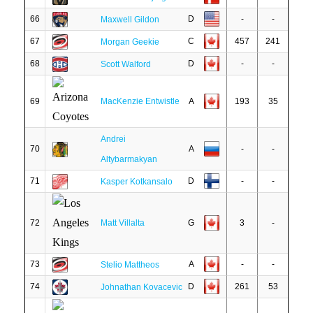
66
D
-
-
Maxwell Gildon
67
C
457
241
Morgan Geekie
68
D
-
-
Scott Walford
69
MacKenzie Entwistle
A
193
35
Andrei
70
A
-
-
Altybarmakyan
71
D
-
-
Kasper Kotkansalo
72
Matt Villalta
G
3
-
73
A
-
-
Stelio Mattheos
74
D
261
53
Johnathan Kovacevic