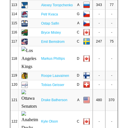
113
A
343
77
Alexey Toropchenko
114
G
-
-
Petr Kvaca
115
A
-
-
Ostap Safin
116
C
-
-
Bryce Misley
117
C
247
75
Emil Bemstrom
118
Markus Phillips
D
-
-
119
D
-
-
Roope Laavainen
120
D
-
-
Tobias Geisser
121
Drake Batherson
A
480
370
122
Kyle Olson
C
-
-