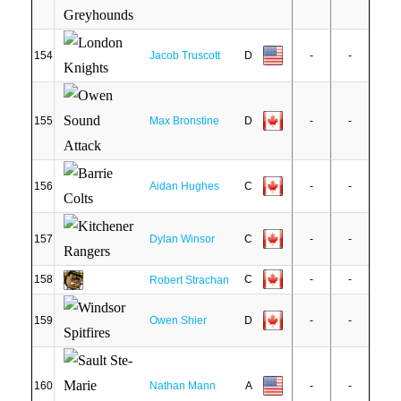
154
Jacob Truscott
D
-
-
155
Max Bronstine
D
-
-
156
Aidan Hughes
C
-
-
157
Dylan Winsor
C
-
-
158
C
-
-
Robert Strachan
159
Owen Shier
D
-
-
160
Nathan Mann
A
-
-