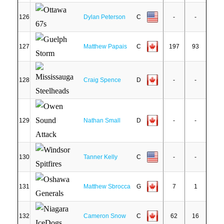
126
Dylan Peterson
C
-
-
127
Matthew Papais
C
197
93
128
Craig Spence
D
-
-
129
Nathan Small
D
-
-
130
Tanner Kelly
C
-
-
131
Matthew Sbrocca
G
7
1
132
Cameron Snow
C
62
16