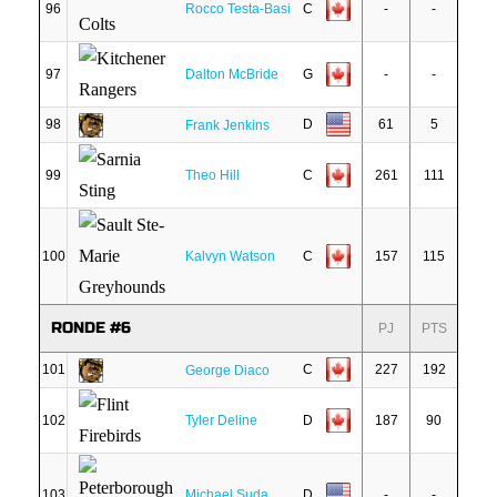
96
Rocco Testa-Basi
C
-
-
97
Dalton McBride
G
-
-
98
D
61
5
Frank Jenkins
99
Theo Hill
C
261
111
100
Kalvyn Watson
C
157
115
RONDE #6
PJ
PTS
101
C
227
192
George Diaco
102
Tyler Deline
D
187
90
103
Michael Suda
D
-
-