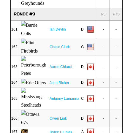
RONDE #9
PJ
PTS
161
Ian Devlin
D
-
-
162
Chase Clark
G
-
-
163
Aaron Chiarot
D
-
-
164
D
-
-
John Richer
165
Antgony Lamanna
C
-
-
166
Owen Luik
D
-
-
167
A
-
-
Rylee Hlusiak