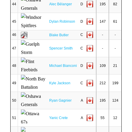
44
Alec Bélanger
D
195
82
45
Dylan Robinson
D
147
61
46
C
-
-
Blake Butler
47
Spencer Smith
C
-
-
48
Michael Bianconi
D
109
21
49
Kyle Jackson
C
212
199
50
Ryan Gagnier
A
195
124
51
Yanic Crete
A
55
12