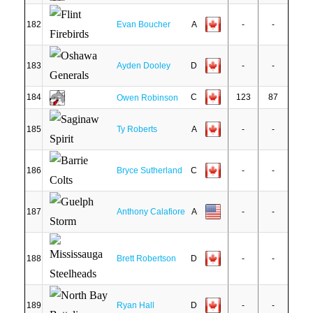
182
Evan Boucher
A
-
-
183
Ayden Dooley
D
-
-
184
C
123
87
Owen Robinson
185
Ty Roberts
A
-
-
186
Bryce Sutherland
C
-
-
187
Anthony Calafiore
A
-
-
188
Brett Robertson
D
-
-
189
Ryan Hall
D
-
-