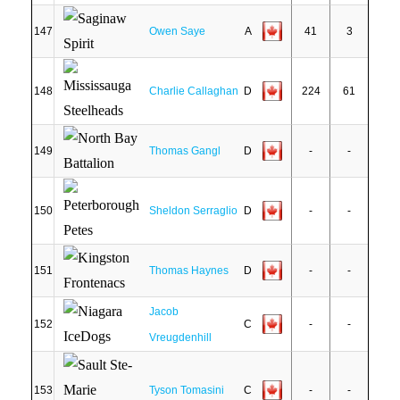
147
Owen Saye
A
41
3
148
Charlie Callaghan
D
224
61
149
Thomas Gangl
D
-
-
150
Sheldon Serraglio
D
-
-
151
Thomas Haynes
D
-
-
Jacob
152
C
-
-
Vreugdenhill
153
Tyson Tomasini
C
-
-