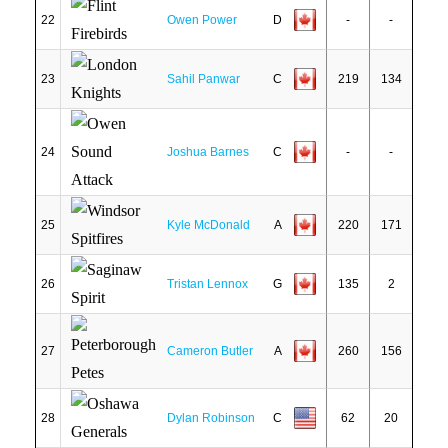
22
Owen Power
D
-
-
23
Sahil Panwar
C
219
134
24
Joshua Barnes
C
-
-
25
Kyle McDonald
A
220
171
26
Tristan Lennox
G
135
2
27
Cameron Butler
A
260
156
28
Dylan Robinson
C
62
20