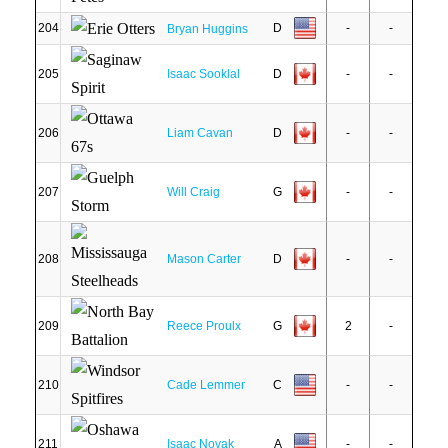
204
D
-
-
Bryan Huggins
205
Isaac Sooklal
D
-
-
206
Liam Cavan
D
-
-
207
Will Craig
G
-
-
208
Mason Carter
D
-
-
209
Reece Proulx
G
2
-
210
Cade Lemmer
C
-
-
211
Isaac Novak
A
-
-