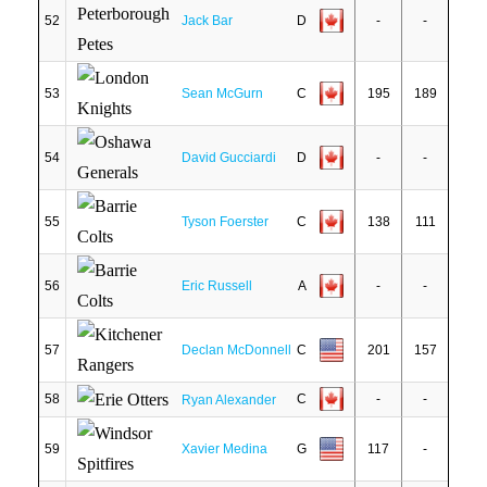
52
Jack Bar
D
-
-
53
Sean McGurn
C
195
189
54
David Gucciardi
D
-
-
55
Tyson Foerster
C
138
111
56
Eric Russell
A
-
-
57
Declan McDonnell
C
201
157
58
C
-
-
Ryan Alexander
59
Xavier Medina
G
117
-