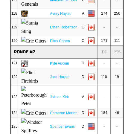
117
Matthew DeBoer
A
-
-
118
A
274
256
Avery Hayes
119
Ethan Robertson
G
-
-
120
C
171
111
Elias Cohen
RONDE #7
PJ
PTS
121
D
-
-
Kyle Aucoin
122
Jack Harper
D
110
19
123
Jakson Kirk
A
-
-
124
D
184
46
Cameron Morton
125
Spencer Evans
D
-
-