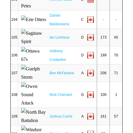
Daniel
104
C
-
-
Baldassarra
105
Ian Lemieux
D
173
45
Anthony
106
D
199
70
Costantini
107
Ben McFarlane
A
206
71
108
Nick Chenard
G
100
1
109
Joshua Currie
A
161
57