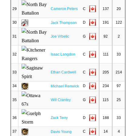
29
Cameron Peters
C
137
20
30
D
191
122
Jack Thompson
31
Joe Vrbetic
G
92
2
32
Isaac Langdon
C
111
33
33
Ethan Cardwell
C
205
214
34
D
234
97
Michael Renwick
35
Will Cranley
G
115
25
36
Zack Terry
D
188
33
37
C
14
4
Davis Young