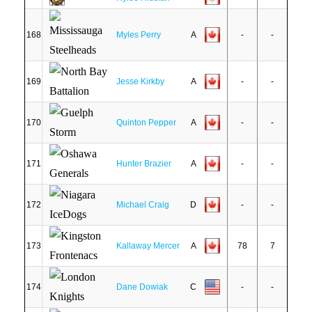
168
Myles Perry
A
-
-
169
Jesse Kirkby
A
-
-
170
Quinton Pepper
A
-
-
171
Hunter Brazier
A
-
-
172
Michael Craig
D
-
-
173
Kallaway Mercer
A
78
7
174
Dane Dowiak
C
-
-