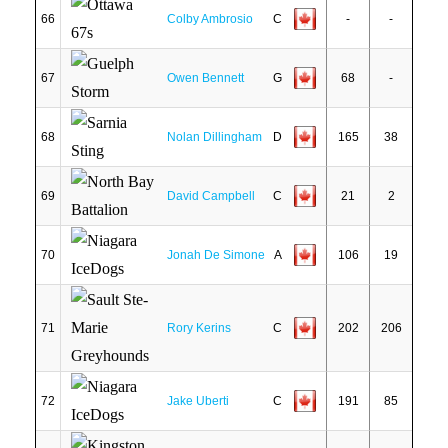
66
Colby Ambrosio
C
-
-
67
Owen Bennett
G
68
-
68
Nolan Dillingham
D
165
38
69
David Campbell
C
21
2
70
Jonah De Simone
A
106
19
71
Rory Kerins
C
202
206
72
Jake Uberti
C
191
85