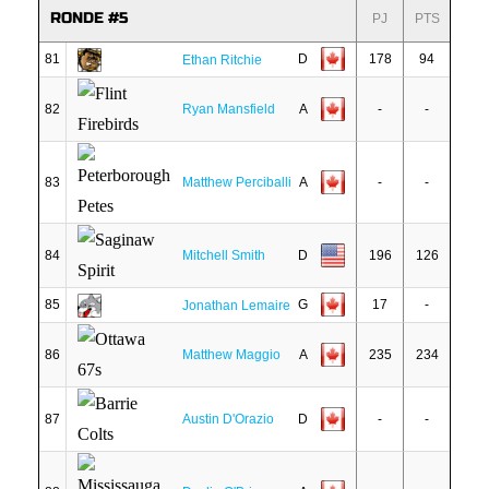
RONDE #5
PJ
PTS
81
D
178
94
Ethan Ritchie
82
Ryan Mansfield
A
-
-
83
Matthew Perciballi
A
-
-
84
Mitchell Smith
D
196
126
85
G
17
-
Jonathan Lemaire
86
Matthew Maggio
A
235
234
87
Austin D'Orazio
D
-
-