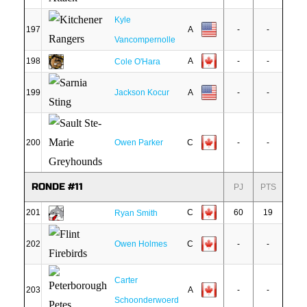
Kyle
197
A
-
-
Vancompernolle
198
A
-
-
Cole O'Hara
199
Jackson Kocur
A
-
-
200
Owen Parker
C
-
-
RONDE #11
PJ
PTS
201
C
60
19
Ryan Smith
202
Owen Holmes
C
-
-
Carter
203
A
-
-
Schoonderwoerd