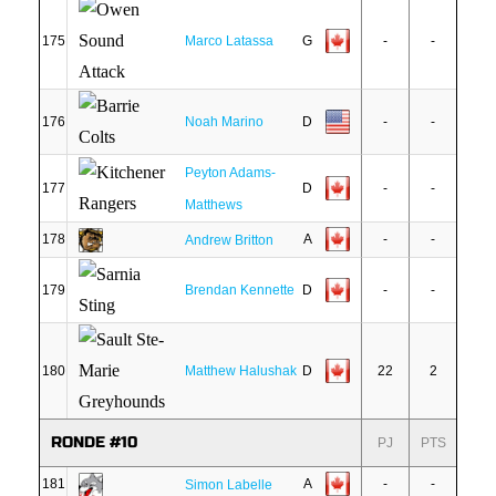
175
Marco Latassa
G
-
-
176
Noah Marino
D
-
-
Peyton Adams-
177
D
-
-
Matthews
178
A
-
-
Andrew Britton
179
Brendan Kennette
D
-
-
180
Matthew Halushak
D
22
2
RONDE #10
PJ
PTS
181
A
-
-
Simon Labelle