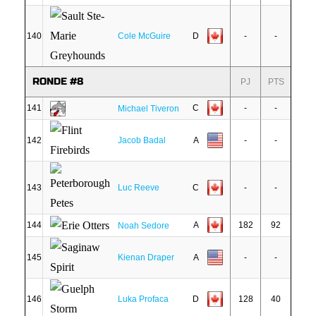
140
Cole McGuire
D
-
-
RONDE #8
PJ
PTS
141
C
-
-
Michael Tiveron
142
Jacob Badal
A
-
-
143
Luc Reeve
C
-
-
144
A
182
92
Noah Sedore
145
Kienan Draper
A
-
-
146
Luka Profaca
D
128
40