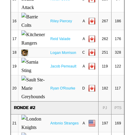
16
Riley Piercey
A
267
186
17
Reid Valade
A
262
176
18
C
251
328
Logan Morrison
19
Jacob Perreault
A
119
122
20
Ryan O'Rourke
D
182
117
RONDE #2
PJ
PTS
21
Antonio Stranges
A
197
169