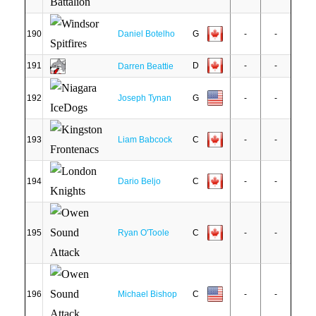
190
Daniel Botelho
G
-
-
191
D
-
-
Darren Beattie
192
Joseph Tynan
G
-
-
193
Liam Babcock
C
-
-
194
Dario Beljo
C
-
-
195
Ryan O'Toole
C
-
-
196
Michael Bishop
C
-
-