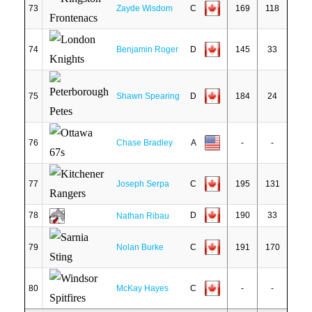
73
Zayde Wisdom
C
169
118
74
Benjamin Roger
D
145
33
75
Shawn Spearing
D
184
24
76
Chase Bradley
A
-
-
77
Joseph Serpa
C
195
131
78
D
190
33
Nathan Ribau
79
Nolan Burke
C
191
170
80
McKay Hayes
C
-
-