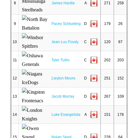
8
James Hardie
A
271
258
9
Pacey Schlueting
D
179
26
10
Jean-Luc Foudy
C
120
87
11
Tyler Tullio
C
202
203
12
Lleyton Moore
D
251
152
13
Jacob Murray
D
267
109
14
Luke Evangelista
A
151
176
15
Nolan Seed
D
228
64