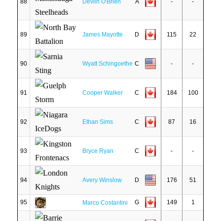
88
Devlin O'Brien
A
-
-
89
James Mayotte
D
115
22
90
Wyatt Schingoethe
C
-
-
91
Cooper Walker
C
184
100
92
Ethan Sims
C
87
16
93
Bryce Ryan
C
-
-
94
Avery Winslow
D
176
51
95
G
149
1
Marco Costantini