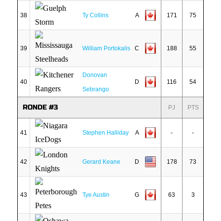
38
Ty Collins
A
171
75
39
William Portokalis
C
188
55
Donovan
40
D
116
54
Sebrango
RONDE #3
PJ
PTS
41
Stephen Halliday
A
-
-
42
Gerard Keane
D
178
73
43
Tye Austin
G
63
3