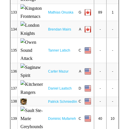
133
Mathias Onuska
G
89
1
134
Brendan Mairs
A
-
-
135
Tanner Latsch
C
-
-
136
Carter Mazur
A
-
-
137
Daniel Laatsch
D
-
-
138
C
-
-
Patrick Schmiedlin
139
Dominic Mufarreh
C
40
10