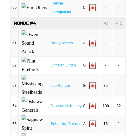
Frankie
60
C
-
-
Carogioiello
RONDE #4
PJ
PTS
61
Brody Waters
A
-
-
62
Christan Linton
G
-
-
63
Joe Ranger
G
85
-
64
Dawson McKinney
C
100
32
65
Sebastian Bulovs
A
16
1