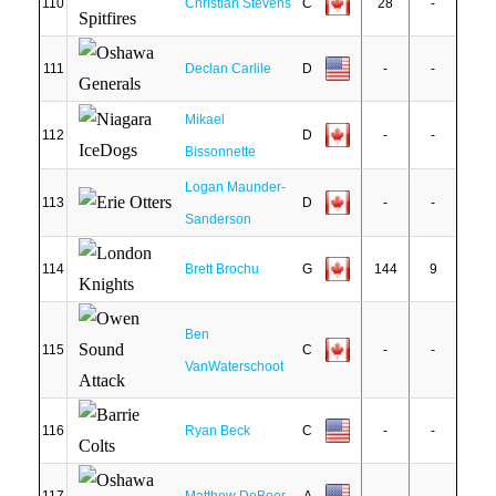
110
Christian Stevens
C
28
-
111
Declan Carlile
D
-
-
Mikael
112
D
-
-
Bissonnette
Logan Maunder-
113
D
-
-
Sanderson
114
Brett Brochu
G
144
9
Ben
115
C
-
-
VanWaterschoot
116
Ryan Beck
C
-
-