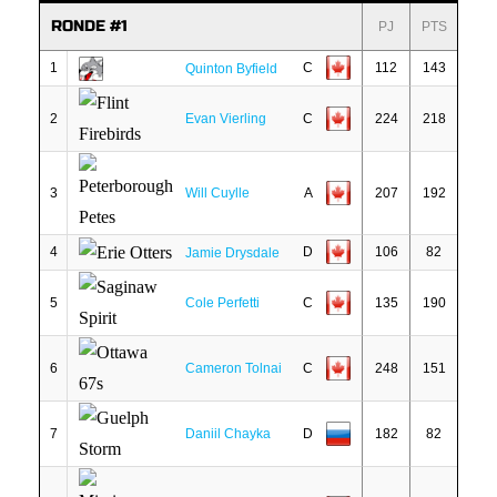
RONDE #1
PJ
PTS
1
C
112
143
Quinton Byfield
2
Evan Vierling
C
224
218
3
Will Cuylle
A
207
192
4
D
106
82
Jamie Drysdale
5
Cole Perfetti
C
135
190
6
Cameron Tolnai
C
248
151
7
Daniil Chayka
D
182
82