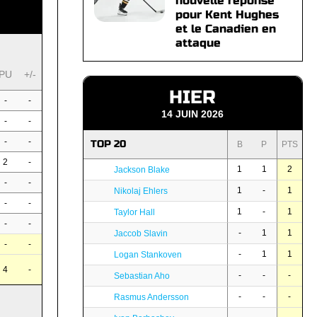
nouvelle réponse
pour Kent Hughes
et le Canadien en
attaque
PU
+/-
HIER
-
-
14 JUIN 2026
-
-
-
-
TOP 20
B
P
PTS
2
-
1
1
2
Jackson Blake
-
-
1
-
1
Nikolaj Ehlers
-
-
1
-
1
Taylor Hall
-
-
-
1
1
Jaccob Slavin
-
-
-
1
1
Logan Stankoven
4
-
-
-
-
Sebastian Aho
-
-
-
Rasmus Andersson