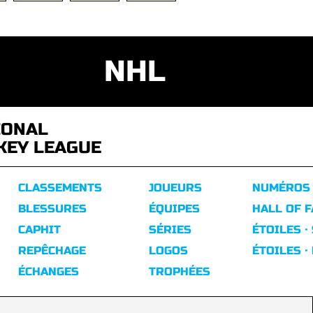
NHL
IONAL
KEY LEAGUE
CLASSEMENTS
JOUEURS
NUMÉROS
BLESSURES
ÉQUIPES
HALL OF 
CAPHIT
SÉRIES
ÉTOILES ·
REPÊCHAGE
LOGOS
ÉTOILES ·
ÉCHANGES
TROPHÉES