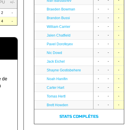
-
-
-
Ivan Barbashev
PU
+/-
-
-
-
Braeden Bowman
2
-
-
-
-
Brandon Bussi
4
-
-
-
-
William Carrier
-
-
-
Jalen Chatfield
-
-
-
Pavel Dorofeyev
-
-
-
Nic Dowd
-
-
-
Jack Eichel
-
-
-
Shayne Gostisbehere
e de
-
-
-
Noah Hanifin
u
-
-
-
Carter Hart
-
-
-
Tomas Hertl
-
-
-
Brett Howden
STATS COMPLÈTES