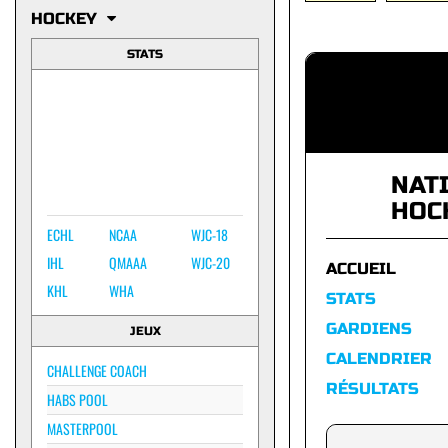
HOCKEY
STATS
NAT
HOC
ECHL
NCAA
WJC-18
IHL
QMAAA
WJC-20
ACCUEIL
KHL
WHA
STATS
GARDIENS
JEUX
CALENDRIER
CHALLENGE COACH
RÉSULTATS
HABS POOL
MASTERPOOL