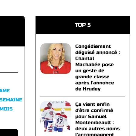
TOP 5
Congédiement
déguisé annoncé :
Chantal
Machabée pose
un geste de
grande classe
après l'annonce
de Hrudey
FAME
 SEMAINE
Ça vient enfin
 MOIS
d'être confirmé
pour Samuel
Montembeault :
deux autres noms
l'accompagnent