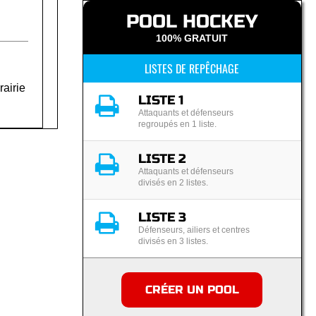
POOL HOCKEY
100% GRATUIT
LISTES DE REPÊCHAGE
rairie
LISTE 1
Attaquants et défenseurs
regroupés en 1 liste.
LISTE 2
Attaquants et défenseurs
divisés en 2 listes.
LISTE 3
Défenseurs, ailiers et centres
divisés en 3 listes.
CRÉER UN POOL