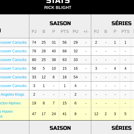
STATS
RICK BLIGHT
SAISON
SÉRIES
N
PJ
B
P
PTS
PU
+/-
PJ
B
P
PTS
ncouver Canucks
74
25
31
56
29
-
2
-
1
1
ncouver Canucks
78
28
40
68
32
-
-
-
-
-
ncouver Canucks
80
25
38
63
33
-
-
-
-
-
ncouver Canucks
56
5
10
15
16
-
3
-
4
4
ncouver Canucks
33
12
6
18
54
-
-
-
-
-
ncouver Canucks
3
1
-
1
4
-
-
-
-
-
 Angeles Kings
2
-
-
-
2
-
-
-
-
-
cton Alpines
19
8
7
15
6
-
-
-
-
-
w Haven
47
17
24
41
8
-
12
2
3
5
ks
SAISON
SÉRIES