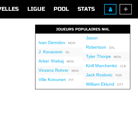
VELLES
LIGUE
POOL
STATS
JOUEURS POPULAIRES NHL
Jason
Ivan Demidov
MON
Robertson
DAL
J. Kovacevic
NJ
Tyler Thorpe
MON
Arber Xhekaj
MON
Kirill Marchenko
CLB
Vinzenz Rohrer
MON
Jack Roslovic
TOR
Ville Koivunen
PIT
William Eklund
OTT