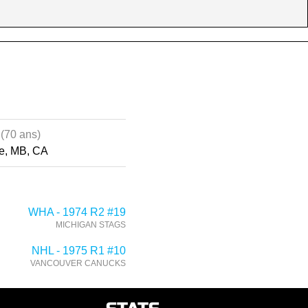
5
(70 ans)
ie, MB, CA
WHA - 1974 R2 #19
MICHIGAN STAGS
NHL - 1975 R1 #10
VANCOUVER CANUCKS