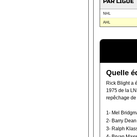
PAR LIGUE
NHL
AHL
Quelle é
Rick Blight a 
1975 de la L
repêchage de
1-
Mel Bridgm
2-
Barry Dean
3-
Ralph Klas
4-
Bryan Maxw