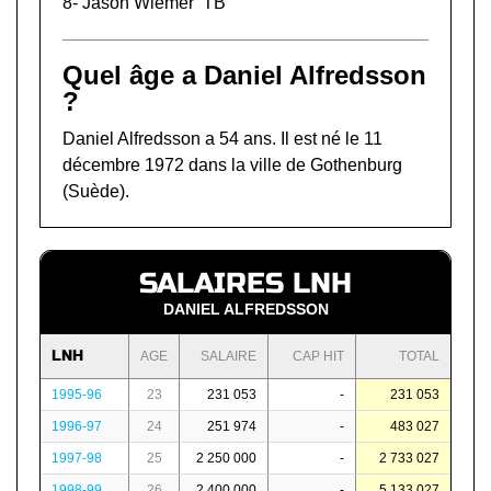
8-
Jason Wiemer
TB
Quel âge a Daniel Alfredsson
?
Daniel Alfredsson a 54 ans. Il est né le 11
décembre 1972 dans la ville de Gothenburg
(Suède).
SALAIRES LNH
DANIEL ALFREDSSON
LNH
AGE
SALAIRE
CAP HIT
TOTAL
1995-96
23
231 053
-
231 053
1996-97
24
251 974
-
483 027
1997-98
25
2 250 000
-
2 733 027
1998-99
26
2 400 000
-
5 133 027