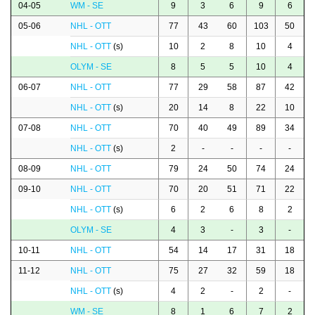
04-05
WM - SE
9
3
6
9
6
05-06
NHL - OTT
77
43
60
103
50
NHL - OTT
(s)
10
2
8
10
4
OLYM - SE
8
5
5
10
4
06-07
NHL - OTT
77
29
58
87
42
NHL - OTT
(s)
20
14
8
22
10
07-08
NHL - OTT
70
40
49
89
34
NHL - OTT
(s)
2
-
-
-
-
08-09
NHL - OTT
79
24
50
74
24
09-10
NHL - OTT
70
20
51
71
22
NHL - OTT
(s)
6
2
6
8
2
OLYM - SE
4
3
-
3
-
10-11
NHL - OTT
54
14
17
31
18
11-12
NHL - OTT
75
27
32
59
18
NHL - OTT
(s)
4
2
-
2
-
WM - SE
8
1
6
7
2