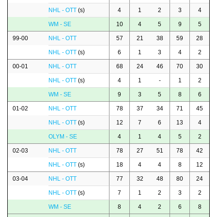
NHL - OTT
(s)
4
1
2
3
4
WM - SE
10
4
5
9
5
99-00
NHL - OTT
57
21
38
59
28
NHL - OTT
(s)
6
1
3
4
2
00-01
NHL - OTT
68
24
46
70
30
NHL - OTT
(s)
4
1
-
1
2
WM - SE
9
3
5
8
6
01-02
NHL - OTT
78
37
34
71
45
NHL - OTT
(s)
12
7
6
13
4
OLYM - SE
4
1
4
5
2
02-03
NHL - OTT
78
27
51
78
42
NHL - OTT
(s)
18
4
4
8
12
03-04
NHL - OTT
77
32
48
80
24
NHL - OTT
(s)
7
1
2
3
2
WM - SE
8
4
2
6
8