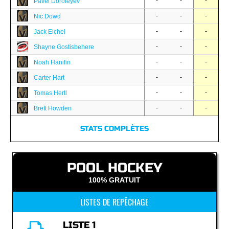
-
-
-
Pavel Dorofeyev
-
-
-
Nic Dowd
-
-
-
Jack Eichel
-
-
-
Shayne Gostisbehere
-
-
-
Noah Hanifin
-
-
-
Carter Hart
-
-
-
Tomas Hertl
-
-
-
Brett Howden
STATS COMPLÈTES
POOL HOCKEY
100% GRATUIT
LISTES DE REPÊCHAGE
LISTE 1