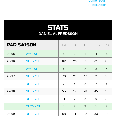
Daniel Sedin
Henrik Sedin
STATS
DANIEL ALFREDSSON
PAR SAISON
PJ
B
P
PTS
PU
94-95
WM - SE
8
3
1
4
8
95-96
NHL - OTT
82
26
35
61
28
WM - SE
6
1
2
3
4
96-97
NHL - OTT
76
24
47
71
30
NHL - OTT
(s)
7
5
2
7
6
97-98
NHL - OTT
55
17
28
45
18
NHL - OTT
(s)
11
7
2
9
20
OLYM - SE
4
2
3
5
2
98-99
NHL - OTT
58
11
22
33
14