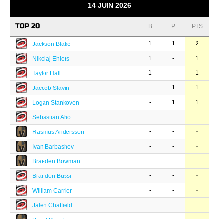
14 JUIN 2026
TOP 20
B
P
PTS
1
1
2
Jackson Blake
1
-
1
Nikolaj Ehlers
1
-
1
Taylor Hall
-
1
1
Jaccob Slavin
-
1
1
Logan Stankoven
-
-
-
Sebastian Aho
-
-
-
Rasmus Andersson
-
-
-
Ivan Barbashev
-
-
-
Braeden Bowman
-
-
-
Brandon Bussi
-
-
-
William Carrier
-
-
-
Jalen Chatfield