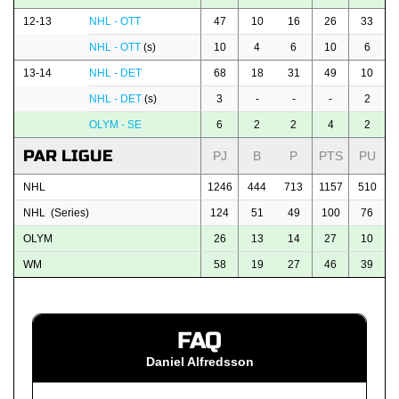
12-13
NHL - OTT
47
10
16
26
33
NHL - OTT
(s)
10
4
6
10
6
13-14
NHL - DET
68
18
31
49
10
NHL - DET
(s)
3
-
-
-
2
OLYM - SE
6
2
2
4
2
PAR LIGUE
PJ
B
P
PTS
PU
NHL
1246
444
713
1157
510
NHL (Series)
124
51
49
100
76
OLYM
26
13
14
27
10
WM
58
19
27
46
39
FAQ
Daniel Alfredsson