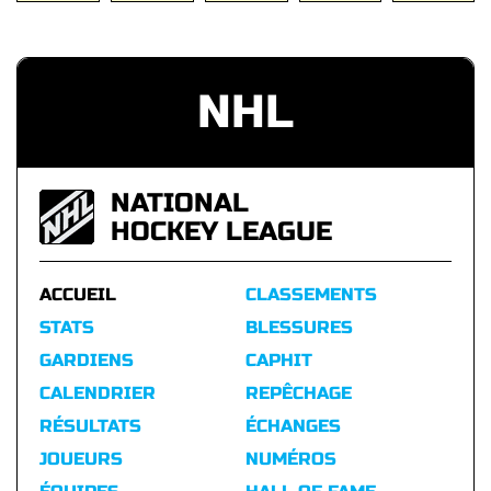
NHL
NATIONAL
HOCKEY LEAGUE
ACCUEIL
CLASSEMENTS
STATS
BLESSURES
GARDIENS
CAPHIT
CALENDRIER
REPÊCHAGE
RÉSULTATS
ÉCHANGES
JOUEURS
NUMÉROS