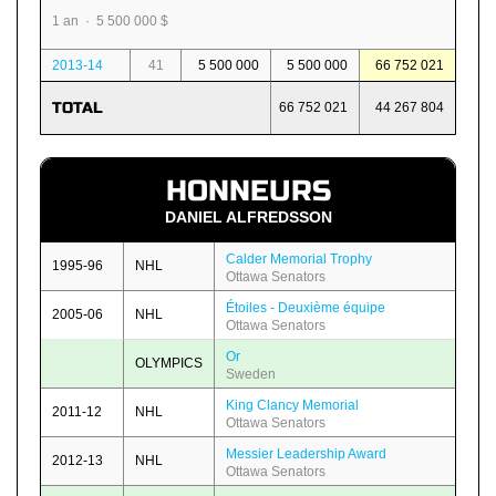
1 an · 5 500 000 $
2013-14
41
5 500 000
5 500 000
66 752 021
TOTAL
66 752 021
44 267 804
HONNEURS
DANIEL ALFREDSSON
Calder Memorial Trophy
1995-96
NHL
Ottawa Senators
Étoiles - Deuxième équipe
2005-06
NHL
Ottawa Senators
Or
OLYMPICS
Sweden
King Clancy Memorial
2011-12
NHL
Ottawa Senators
Messier Leadership Award
2012-13
NHL
Ottawa Senators