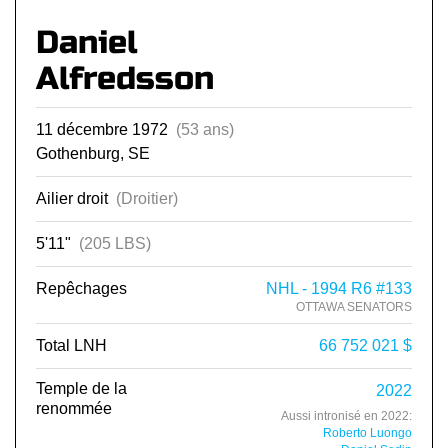
Daniel
Alfredsson
11 décembre 1972
(53 ans)
Gothenburg, SE
Ailier droit
(Droitier)
5'11"
(205 LBS)
Repêchages
NHL - 1994 R6 #133
OTTAWA SENATORS
Total LNH
66 752 021 $
Temple de la
2022
renommée
Aussi intronisé en 2022:
Roberto Luongo