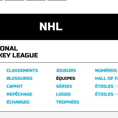
NHL
IONAL
KEY LEAGUE
CLASSEMENTS
JOUEURS
NUMÉROS
BLESSURES
ÉQUIPES
HALL OF 
CAPHIT
SÉRIES
ÉTOILES ·
REPÊCHAGE
LOGOS
ÉTOILES ·
ÉCHANGES
TROPHÉES