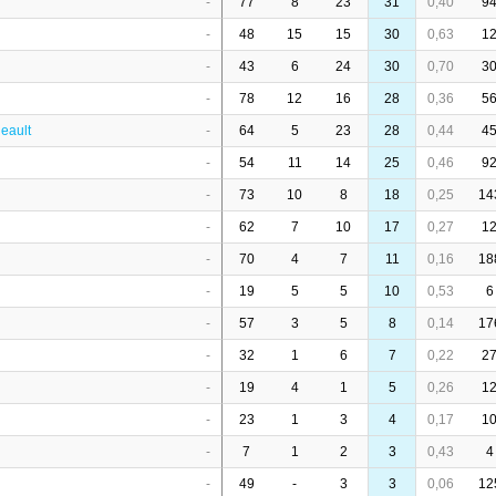
-
77
8
23
31
0,40
9
-
48
15
15
30
0,63
1
-
43
6
24
30
0,70
3
-
78
12
16
28
0,36
5
eault
-
64
5
23
28
0,44
4
-
54
11
14
25
0,46
9
-
73
10
8
18
0,25
14
-
62
7
10
17
0,27
1
-
70
4
7
11
0,16
18
-
19
5
5
10
0,53
6
-
57
3
5
8
0,14
17
-
32
1
6
7
0,22
2
-
19
4
1
5
0,26
1
-
23
1
3
4
0,17
1
-
7
1
2
3
0,43
4
-
49
-
3
3
0,06
12