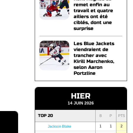
remet enfin au
travail et quatre
ailiers ont été
ciblés, dont une
surprise
Les Blue Jackets
viendraient de
trancher avec
Kirill Marchenko,
selon Aaron
Portzline
HIER
14 JUIN 2026
TOP 20
B
P
PTS
1
1
2
Jackson Blake