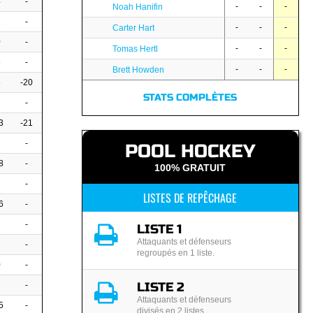
4
-
-
-
-
Noah Hanifin
2
-
-
-
-
Carter Hart
0
-
-
-
-
Tomas Hertl
6
-
-
-
-
Brett Howden
5
-20
STATS COMPLÈTES
2
-
3
-21
2
-
POOL HOCKEY
8
-
100% GRATUIT
-
LISTES DE REPÊCHAGE
6
-
7
-
LISTE 1
Attaquants et défenseurs
2
-
regroupés en 1 liste.
0
-
LISTE 2
-
Attaquants et défenseurs
5
-
divisés en 2 listes.