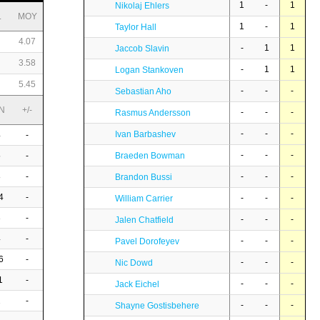
1
-
1
Nikolaj Ehlers
L
MOY
1
-
1
Taylor Hall
4.07
-
1
1
Jaccob Slavin
3.58
-
1
1
Logan Stankoven
5.45
-
-
-
Sebastian Aho
N
+/-
-
-
-
Rasmus Andersson
-
-
-
Ivan Barbashev
4
-
-
-
-
5
-
Braeden Bowman
8
-
-
-
-
Brandon Bussi
4
-
-
-
-
William Carrier
3
-
-
-
-
Jalen Chatfield
4
-
-
-
-
Pavel Dorofeyev
6
-
-
-
-
Nic Dowd
1
-
-
-
-
Jack Eichel
2
-
-
-
-
Shayne Gostisbehere