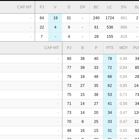
CAP HIT
PJ
V
D
DP
BC
LC
S%
B
-
64
19
31
-
240
1724
.861
2
-
22
4
9
-
61
536
.886
-
-
7
-
4
-
28
155
.819
-
CAP HIT
PJ
B
P
PTS
MOY
PU
-
80
38
40
78
0,98
3
-
77
39
33
72
0,94
8
-
79
18
48
66
0,84
2
-
73
27
35
62
0,85
14
-
75
15
38
53
0,71
7
-
71
14
27
41
0,58
3
-
73
14
20
34
0,47
12
-
70
8
25
33
0,47
11
-
48
16
15
31
0,65
9