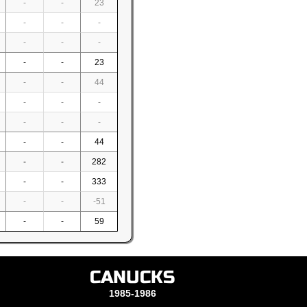
-
-
23
-
-
-
-
-
-
-
-
23
-
-
44
-
-
-
-
-
-
-
-
44
-
-
282
-
-
333
-
-
-51
-
-
59
CANUCKS
1985-1986