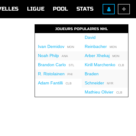
VELLES
LIGUE
POOL
STATS
JOUEURS POPULAIRES NHL
David
Ivan Demidov
Reinbacher
MON
MON
Noah Philp
Arber Xhekaj
ANA
MON
Brandon Carlo
Kirill Marchenko
STL
CLB
R. Ristolainen
Braden
PHI
Adam Fantilli
Schneider
CLB
NYR
Mathieu Olivier
CLB