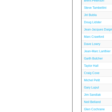
Brent Peterson
Steve Tambellini
Jiri Bubla
Doug Lidster
Jean-Jacques Daign
Marc Crawford
Dave Lowry
Jean-Marc Lanthier
Garth Butcher
Taylor Hall
Craig Coxe
Michel Petit
Gary Lupul
Jim Sandlak
Neil Belland
Glen Cochrane