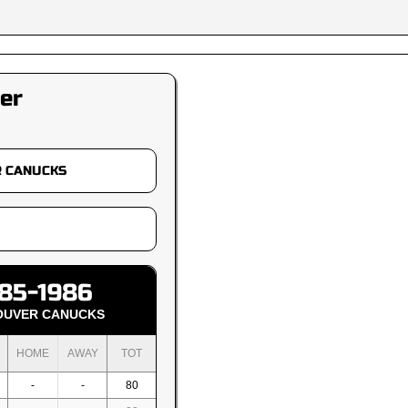
er
85-1986
OUVER CANUCKS
HOME
AWAY
TOT
-
-
80