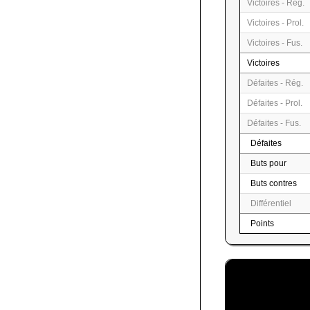
Victoires - Rég.
Victoires - Prol.
Victoires - Fus.
Victoires
Défaites - Rég.
Défaites - Prol.
Défaites - Fus.
Défaites
Buts pour
Buts contres
Différentiel
Points