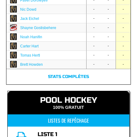
-
-
-
Pavel Dorofeyev
-
-
-
Nic Dowd
-
-
-
Jack Eichel
-
-
-
Shayne Gostisbehere
-
-
-
Noah Hanifin
-
-
-
Carter Hart
-
-
-
Tomas Hertl
-
-
-
Brett Howden
STATS COMPLÈTES
POOL HOCKEY
100% GRATUIT
LISTES DE REPÊCHAGE
LISTE 1