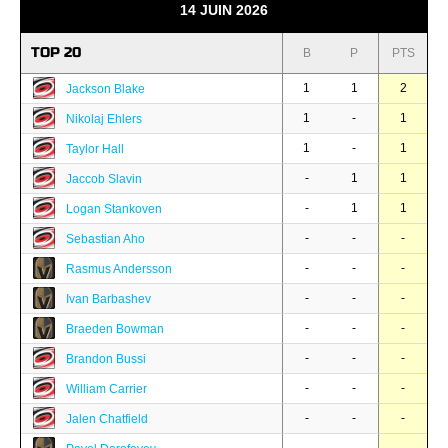
14 JUIN 2026
TOP 20
B
P
PTS
1
1
2
Jackson Blake
1
-
1
Nikolaj Ehlers
1
-
1
Taylor Hall
-
1
1
Jaccob Slavin
-
1
1
Logan Stankoven
-
-
-
Sebastian Aho
-
-
-
Rasmus Andersson
-
-
-
Ivan Barbashev
-
-
-
Braeden Bowman
-
-
-
Brandon Bussi
-
-
-
William Carrier
-
-
-
Jalen Chatfield