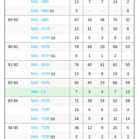
NHL - MIN
13
7
7
14
2
NHL - MIN
(s)
5
-
-
-
6
89-90
NHL - MIN
67
34
36
70
32
NHL - NYR
12
11
5
16
6
NHL - NYR
(s)
10
5
3
8
12
90-91
NHL - NYR
79
49
20
69
53
NHL - NYR
(s)
6
1
1
2
-
91-92
NHL - NYR
76
40
41
81
55
NHL - NYR
(s)
13
8
8
16
4
92-93
NHL - NYR
84
45
23
68
59
WM - CA
7
3
4
7
12
93-94
NHL - NYR
71
28
24
52
58
NHL - TOR
10
6
6
12
4
NHL - TOR
(s)
18
5
6
11
14
94-95
NHL - TOR
38
12
8
20
6
NHL - TOR
(s)
5
2
2
4
2