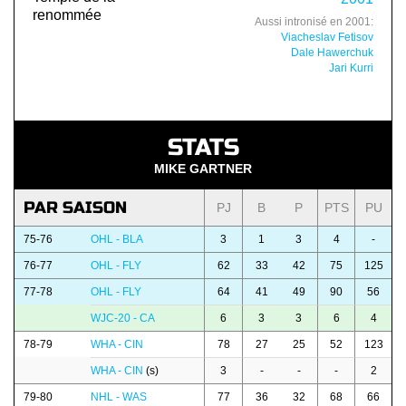
renommée
Aussi intronisé en 2001:
Viacheslav Fetisov
Dale Hawerchuk
Jari Kurri
STATS
MIKE GARTNER
PAR SAISON
PJ
B
P
PTS
PU
75-76
OHL - BLA
3
1
3
4
-
76-77
OHL - FLY
62
33
42
75
125
77-78
OHL - FLY
64
41
49
90
56
WJC-20 - CA
6
3
3
6
4
78-79
WHA - CIN
78
27
25
52
123
WHA - CIN
(s)
3
-
-
-
2
79-80
NHL - WAS
77
36
32
68
66