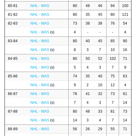
80-81
NHL - WAS
80
48
46
94
100
81-82
NHL - WAS
80
35
45
80
121
82-83
NHL - WAS
73
38
38
76
54
NHL - WAS
(s)
4
-
-
-
4
83-84
NHL - WAS
80
40
45
85
90
NHL - WAS
(s)
8
3
7
10
16
84-85
NHL - WAS
80
50
52
102
71
NHL - WAS
(s)
5
4
3
7
9
85-86
NHL - WAS
74
35
40
75
63
NHL - WAS
(s)
9
2
10
12
4
86-87
NHL - WAS
78
41
32
73
61
NHL - WAS
(s)
7
4
3
7
14
87-88
NHL - WAS
80
48
33
81
73
NHL - WAS
(s)
14
3
4
7
14
88-89
NHL - WAS
56
26
29
55
71