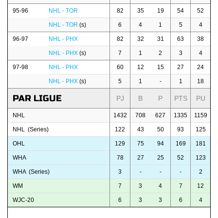
95-96
NHL - TOR
82
35
19
54
52
NHL - TOR
(s)
6
4
1
5
4
96-97
NHL - PHX
82
32
31
63
38
NHL - PHX
(s)
7
1
2
3
4
97-98
NHL - PHX
60
12
15
27
24
NHL - PHX
(s)
5
1
-
1
18
PAR LIGUE
PJ
B
P
PTS
PU
NHL
1432
708
627
1335
1159
NHL (Series)
122
43
50
93
125
OHL
129
75
94
169
181
WHA
78
27
25
52
123
WHA (Series)
3
-
-
-
2
WM
7
3
4
7
12
WJC-20
6
3
3
6
4