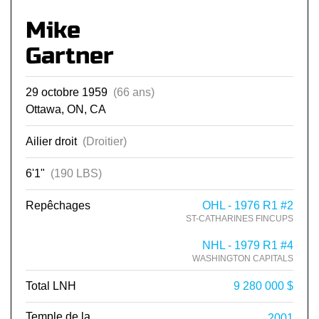
Mike
Gartner
29 octobre 1959
(66 ans)
Ottawa, ON, CA
Ailier droit
(Droitier)
6'1"
(190 LBS)
Repêchages
OHL - 1976 R1 #2
ST-CATHARINES FINCUPS
NHL - 1979 R1 #4
WASHINGTON CAPITALS
Total LNH
9 280 000 $
Temple de la
2001