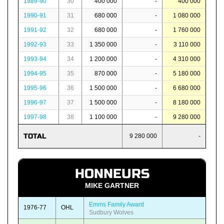
1989-90
30
400 000
-
400 000
1990-91
31
680 000
-
1 080 000
1991-92
32
680 000
-
1 760 000
1992-93
33
1 350 000
-
3 110 000
1993-94
34
1 200 000
-
4 310 000
1994-95
35
870 000
-
5 180 000
1995-96
36
1 500 000
-
6 680 000
1996-97
37
1 500 000
-
8 180 000
1997-98
38
1 100 000
-
9 280 000
TOTAL
9 280 000
-
HONNEURS
MIKE GARTNER
Emms Family Award
1976-77
OHL
Sudbury Wolves