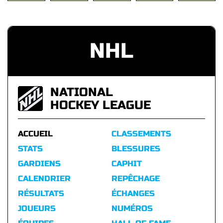
NHL
NATIONAL
HOCKEY LEAGUE
ACCUEIL
CLASSEMENTS
STATS
BLESSURES
GARDIENS
CAPHIT
CALENDRIER
REPÊCHAGE
RÉSULTATS
ÉCHANGES
JOUEURS
NUMÉROS