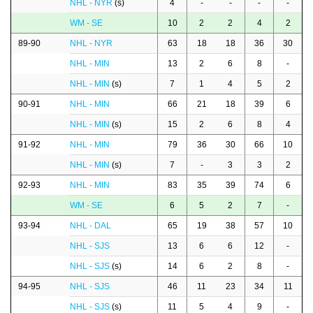
NHL - NYR
(s)
4
-
-
-
-
WM - SE
10
2
2
4
2
89-90
NHL - NYR
63
18
18
36
30
NHL - MIN
13
2
6
8
-
NHL - MIN
(s)
7
1
4
5
2
90-91
NHL - MIN
66
21
18
39
6
NHL - MIN
(s)
15
2
6
8
4
91-92
NHL - MIN
79
36
30
66
10
NHL - MIN
(s)
7
-
3
3
2
92-93
NHL - MIN
83
35
39
74
6
WM - SE
6
5
2
7
-
93-94
NHL - DAL
65
19
38
57
10
NHL - SJS
13
6
6
12
-
NHL - SJS
(s)
14
6
2
8
-
94-95
NHL - SJS
46
11
23
34
11
NHL - SJS
(s)
11
5
4
9
-