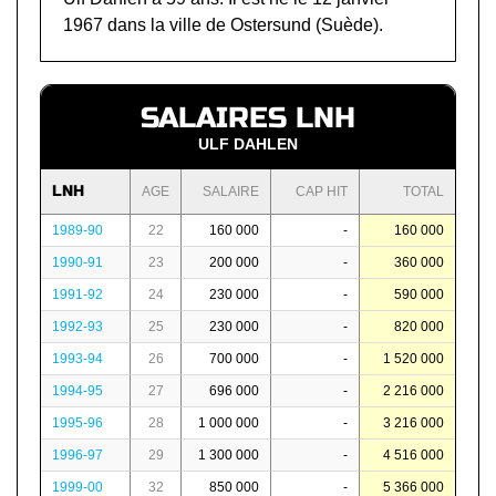
1967 dans la ville de Ostersund (Suède).
SALAIRES LNH
ULF DAHLEN
LNH
AGE
SALAIRE
CAP HIT
TOTAL
1989-90
22
160 000
-
160 000
1990-91
23
200 000
-
360 000
1991-92
24
230 000
-
590 000
1992-93
25
230 000
-
820 000
1993-94
26
700 000
-
1 520 000
1994-95
27
696 000
-
2 216 000
1995-96
28
1 000 000
-
3 216 000
1996-97
29
1 300 000
-
4 516 000
1999-00
32
850 000
-
5 366 000