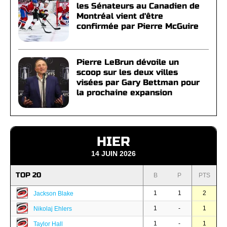
les Sénateurs au Canadien de
Montréal vient d'être
confirmée par Pierre McGuire
Pierre LeBrun dévoile un
scoop sur les deux villes
visées par Gary Bettman pour
la prochaine expansion
HIER
14 JUIN 2026
TOP 20
B
P
PTS
1
1
2
Jackson Blake
1
-
1
Nikolaj Ehlers
1
-
1
Taylor Hall