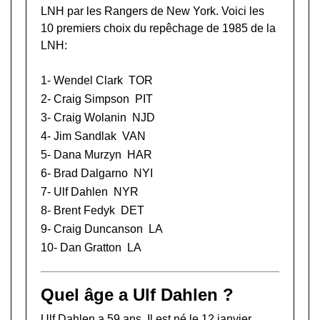
LNH
par les Rangers de New York. Voici les
10 premiers choix du repêchage de 1985 de la
LNH:
1-
Wendel Clark
TOR
2-
Craig Simpson
PIT
3-
Craig Wolanin
NJD
4-
Jim Sandlak
VAN
5-
Dana Murzyn
HAR
6-
Brad Dalgarno
NYI
7- Ulf Dahlen
NYR
8-
Brent Fedyk
DET
9-
Craig Duncanson
LA
10-
Dan Gratton
LA
Quel âge a Ulf Dahlen ?
Ulf Dahlen a 59 ans. Il est né le 12 janvier