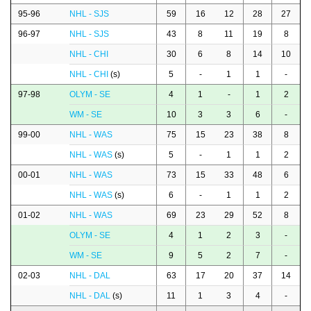
95-96
NHL - SJS
59
16
12
28
27
96-97
NHL - SJS
43
8
11
19
8
NHL - CHI
30
6
8
14
10
NHL - CHI
(s)
5
-
1
1
-
97-98
OLYM - SE
4
1
-
1
2
WM - SE
10
3
3
6
-
99-00
NHL - WAS
75
15
23
38
8
NHL - WAS
(s)
5
-
1
1
2
00-01
NHL - WAS
73
15
33
48
6
NHL - WAS
(s)
6
-
1
1
2
01-02
NHL - WAS
69
23
29
52
8
OLYM - SE
4
1
2
3
-
WM - SE
9
5
2
7
-
02-03
NHL - DAL
63
17
20
37
14
NHL - DAL
(s)
11
1
3
4
-