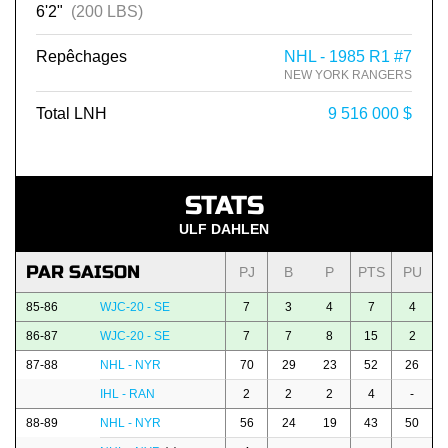
6'2"
(200 LBS)
Repêchages
NHL - 1985 R1 #7
NEW YORK RANGERS
Total LNH
9 516 000 $
STATS
ULF DAHLEN
PAR SAISON
PJ
B
P
PTS
PU
85-86
WJC-20 - SE
7
3
4
7
4
86-87
WJC-20 - SE
7
7
8
15
2
87-88
NHL - NYR
70
29
23
52
26
IHL - RAN
2
2
2
4
-
88-89
NHL - NYR
56
24
19
43
50