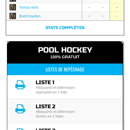
-
-
-
Tomas Hertl
-
-
-
Brett Howden
STATS COMPLÈTES
POOL HOCKEY
100% GRATUIT
LISTES DE REPÊCHAGE
LISTE 1
Attaquants et défenseurs
regroupés en 1 liste.
LISTE 2
Attaquants et défenseurs
divisés en 2 listes.