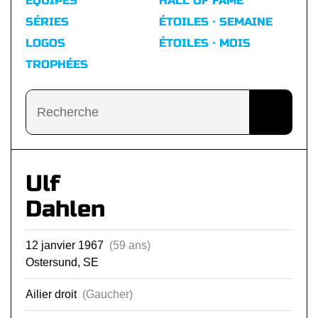
ÉQUIPES
HALL OF FAME
SÉRIES
ÉTOILES · SEMAINE
LOGOS
ÉTOILES · MOIS
TROPHÉES
Ulf
Dahlen
12 janvier 1967
(59 ans)
Ostersund, SE
Ailier droit
(Gaucher)