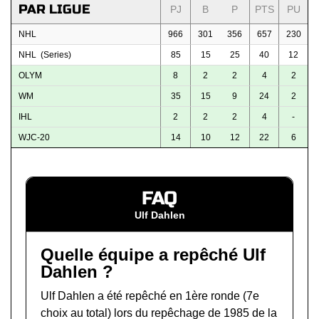
PAR LIGUE
PJ
B
P
PTS
PU
NHL
966
301
356
657
230
NHL (Series)
85
15
25
40
12
OLYM
8
2
2
4
2
WM
35
15
9
24
2
IHL
2
2
2
4
-
WJC-20
14
10
12
22
6
FAQ
Ulf Dahlen
Quelle équipe a repêché Ulf
Dahlen ?
Ulf Dahlen a été repêché en 1ère ronde (7e
choix au total) lors du
repêchage de 1985 de la