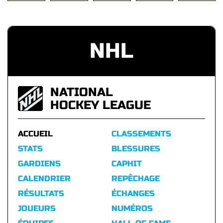
NHL
NATIONAL
HOCKEY LEAGUE
ACCUEIL
CLASSEMENTS
STATS
BLESSURES
GARDIENS
CAPHIT
CALENDRIER
REPÊCHAGE
RÉSULTATS
ÉCHANGES
JOUEURS
NUMÉROS