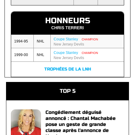
HONNEURS
CHRIS TERRERI
Coupe Stanley
CHAMPION
1994-95
NHL
New Jersey Devils
Coupe Stanley
CHAMPION
1999-00
NHL
New Jersey Devils
TROPHÉES DE LA LNH
TOP 5
Congédiement déguisé
annoncé : Chantal Machabée
pose un geste de grande
classe après l'annonce de