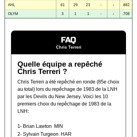
AHL
61
29
23
-
-
.882
OLYM
3
1
1
-
-
.708
FAQ
Chris Terreri
Quelle équipe a repêché
Chris Terreri ?
Chris Terreri a été repêché en ronde (85e choix
au total) lors du
repêchage de 1983 de la LNH
par les Devils du New Jersey. Voici les 10
premiers choix du repêchage de 1983 de la
LNH:
1-
Brian Lawton
MIN
2-
Sylvain Turgeon
HAR