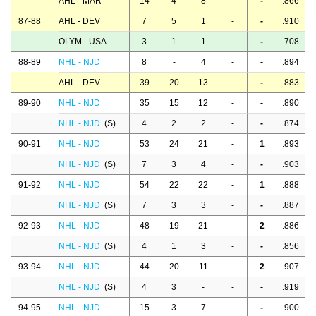
AHL - MAR
14
4
8
-
-
.866
87-88
AHL - DEV
7
5
1
-
-
.910
OLYM - USA
3
1
1
-
-
.708
88-89
NHL - NJD
8
-
4
-
-
.894
AHL - DEV
39
20
13
-
-
.883
89-90
NHL - NJD
35
15
12
-
-
.890
NHL - NJD
(S)
4
2
2
-
-
.874
90-91
NHL - NJD
53
24
21
-
1
.893
NHL - NJD
(S)
7
3
4
-
-
.903
91-92
NHL - NJD
54
22
22
-
1
.888
NHL - NJD
(S)
7
3
3
-
-
.887
92-93
NHL - NJD
48
19
21
-
2
.886
NHL - NJD
(S)
4
1
3
-
-
.856
93-94
NHL - NJD
44
20
11
-
2
.907
NHL - NJD
(S)
4
3
-
-
-
.919
94-95
NHL - NJD
15
3
7
-
-
.900