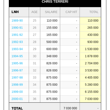
CHRIS TERRERI
LNH
AGE
SALAIRE
CAP HIT
TOTAL
1989-90
25
110 000
-
110 000
1990-91
26
155 000
-
265 000
1991-92
27
165 000
-
430 000
1992-93
28
500 000
-
930 000
1993-94
29
600 000
-
1 530 000
1994-95
30
348 000
-
1 878 000
1995-96
31
826 000
-
2 704 000
1996-97
32
826 000
-
3 530 000
1997-98
33
875 000
-
4 405 000
1998-99
34
875 000
-
5 280 000
1999-00
35
875 000
-
6 155 000
2000-01
36
875 000
-
7 030 000
TOTAL
7 030 000
-