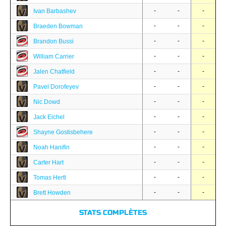
-
-
-
Ivan Barbashev
-
-
-
Braeden Bowman
-
-
-
Brandon Bussi
-
-
-
William Carrier
-
-
-
Jalen Chatfield
-
-
-
Pavel Dorofeyev
-
-
-
Nic Dowd
-
-
-
Jack Eichel
-
-
-
Shayne Gostisbehere
-
-
-
Noah Hanifin
-
-
-
Carter Hart
-
-
-
Tomas Hertl
-
-
-
Brett Howden
STATS COMPLÈTES