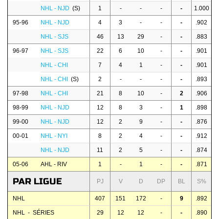
NHL - NJD
(S)
1
-
-
-
-
1.000
95-96
NHL - NJD
4
3
-
-
-
.902
NHL - SJS
46
13
29
-
-
.883
96-97
NHL - SJS
22
6
10
-
-
.901
NHL - CHI
7
4
1
-
-
.901
NHL - CHI
(S)
2
-
-
-
-
.893
97-98
NHL - CHI
21
8
10
-
2
.906
98-99
NHL - NJD
12
8
3
-
1
.898
99-00
NHL - NJD
12
2
9
-
-
.876
00-01
NHL - NYI
8
2
4
-
-
.912
NHL - NJD
11
2
5
-
-
.874
05-06
AHL - RIV
1
-
1
-
-
.871
PAR LIGUE
PJ
V
D
DP
BL
S%
NHL
407
151
172
-
9
.892
NHL - SÉRIES
29
12
12
-
-
.890