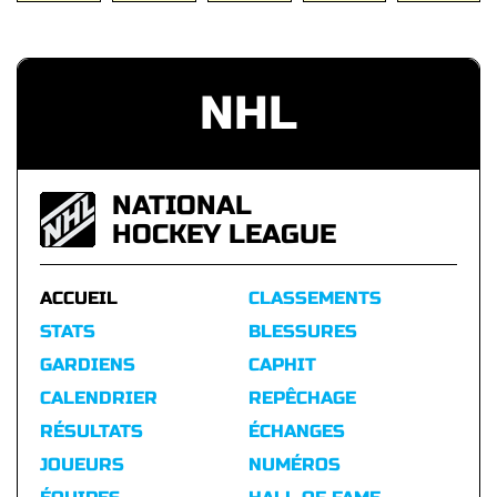
NHL
NATIONAL
HOCKEY LEAGUE
ACCUEIL
CLASSEMENTS
STATS
BLESSURES
GARDIENS
CAPHIT
CALENDRIER
REPÊCHAGE
RÉSULTATS
ÉCHANGES
JOUEURS
NUMÉROS