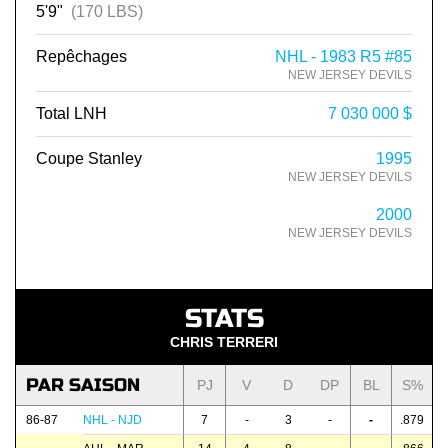
5'9"
(170 LBS)
Repêchages
NHL - 1983 R5 #85
NEW JERSEY DEVILS
Total LNH
7 030 000 $
Coupe Stanley
1995
NEW JERSEY DEVILS
2000
NEW JERSEY DEVILS
STATS
CHRIS TERRERI
PAR SAISON
PJ
V
D
DP
BL
S%
86-87
NHL - NJD
7
-
3
-
-
.879