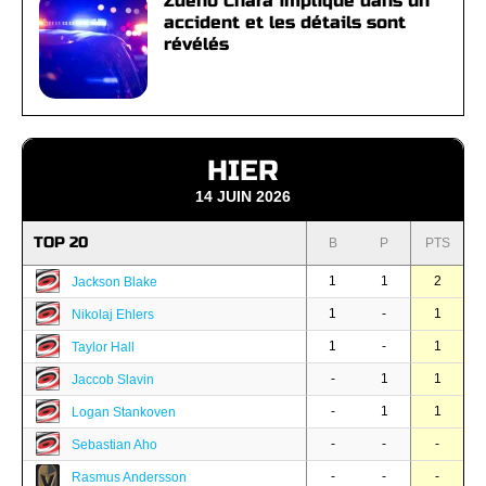
Zdeno Chara impliqué dans un
accident et les détails sont
révélés
HIER
14 JUIN 2026
TOP 20
B
P
PTS
1
1
2
Jackson Blake
1
-
1
Nikolaj Ehlers
1
-
1
Taylor Hall
-
1
1
Jaccob Slavin
-
1
1
Logan Stankoven
-
-
-
Sebastian Aho
-
-
-
Rasmus Andersson