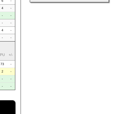
6
-
4
-
-
-
-
-
4
-
-
-
PU
+/-
73
-
2
-
-
-
-
-