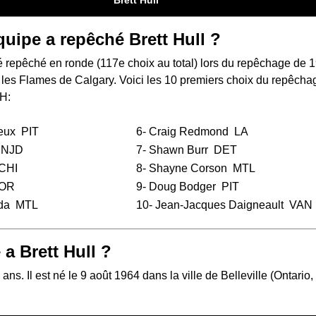
Brett Hull
quipe a repêché Brett Hull ?
té repêché en ronde (117e choix au total) lors du
repêchage de 
 les Flames de Calgary. Voici les 10 premiers choix du repêcha
H:
eux
PIT
6-
Craig Redmond
LA
NJD
7-
Shawn Burr
DET
CHI
8-
Shayne Corson
MTL
OR
9-
Doug Bodger
PIT
da
MTL
10-
Jean-Jacques Daigneault
VAN
 a Brett Hull ?
 ans. Il est né le 9 août 1964 dans la ville de Belleville (Ontario,