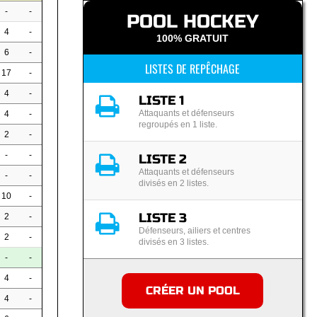
-
-
POOL HOCKEY
4
-
100% GRATUIT
6
-
LISTES DE REPÊCHAGE
17
-
4
-
LISTE 1
Attaquants et défenseurs
4
-
regroupés en 1 liste.
2
-
-
-
LISTE 2
Attaquants et défenseurs
-
-
divisés en 2 listes.
10
-
LISTE 3
2
-
Défenseurs, ailiers et centres
2
-
divisés en 3 listes.
-
-
4
-
CRÉER UN POOL
4
-