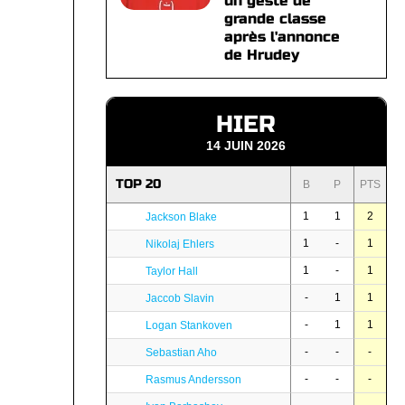
un geste de
grande classe
après l'annonce
de Hrudey
HIER
14 JUIN 2026
TOP 20
B
P
PTS
1
1
2
Jackson Blake
1
-
1
Nikolaj Ehlers
1
-
1
Taylor Hall
-
1
1
Jaccob Slavin
-
1
1
Logan Stankoven
-
-
-
Sebastian Aho
-
-
-
Rasmus Andersson