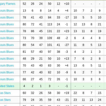
gary Flames
52
26
24
50
12
+10
-
-
-
-
Louis Blues
13
6
8
14
4
+4
10
7
2
9
Louis Blues
78
41
43
84
33
-17
10
5
5
10
Louis Blues
80
72
41
113
24
-1
12
13
8
21
Louis Blues
78
86
45
131
22
+23
13
11
8
19
Louis Blues
73
70
39
109
48
-2
6
4
4
8
Louis Blues
80
54
47
101
41
-27
11
8
5
13
Louis Blues
81
57
40
97
38
-3
4
2
1
3
Louis Blues
48
29
21
50
10
+13
7
6
2
8
Louis Blues
70
43
40
83
30
+4
13
6
5
11
Louis Blues
77
42
40
82
10
-9
6
2
7
9
Louis Blues
66
27
45
72
26
-1
10
3
3
6
ited States
4
2
1
3
-
-1
-
-
-
-
las Stars
60
32
26
58
30
+19
22
8
7
15
las Stars
79
24
35
59
43
-21
23
11
13
24