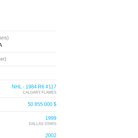
ans)
A
ier)
NHL - 1984 R6 #117
CALGARY FLAMES
50 855 000 $
1999
DALLAS STARS
2002