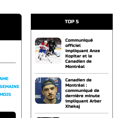
TOP 5
Communiqué
officiel
impliquant Anze
Kopitar et le
Canadien de
Montréal
FAME
Canadien de
Montréal :
 SEMAINE
communiqué de
 MOIS
dernière minute
impliquant Arber
Xhekaj