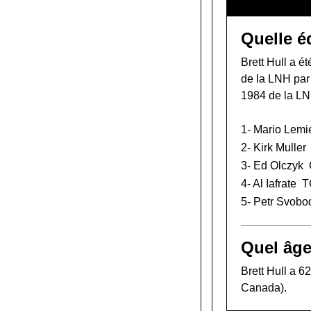
Quelle é
Brett Hull a é
de la LNH
par
1984 de la LN
1-
Mario Lemi
2-
Kirk Muller
3-
Ed Olczyk
4-
Al Iafrate
T
5-
Petr Svobo
Quel âge
Brett Hull a 62
Canada).