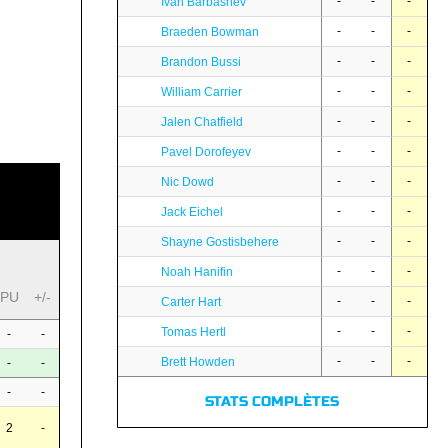
-
-
-
Ivan Barbashev
-
-
-
Braeden Bowman
-
-
-
Brandon Bussi
-
-
-
William Carrier
-
-
-
Jalen Chatfield
-
-
-
Pavel Dorofeyev
-
-
-
Nic Dowd
-
-
-
Jack Eichel
-
-
-
Shayne Gostisbehere
-
-
-
Noah Hanifin
PU
+/-
-
-
-
Carter Hart
-
-
-
Tomas Hertl
-
-
-
-
-
Brett Howden
-
-
-
-
STATS COMPLÈTES
2
-