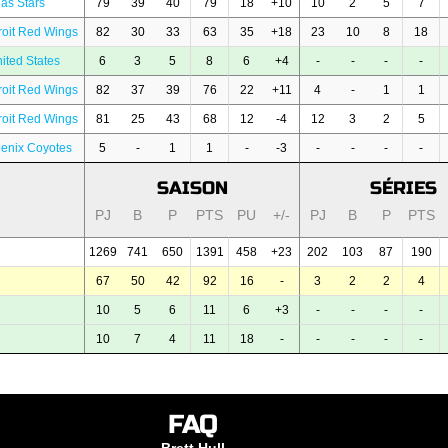
las Stars
79
39
40
79
18
+10
10
2
5
7
roit Red Wings
82
30
33
63
35
+18
23
10
8
18
ited States
6
3
5
8
6
+4
-
-
-
-
roit Red Wings
82
37
39
76
22
+11
4
-
1
1
roit Red Wings
81
25
43
68
12
-4
12
3
2
5
enix Coyotes
5
-
1
1
-
-3
-
-
-
-
SAISON
SÉRIES
PJ
B
P
PTS
PU
+/-
PJ
B
P
PTS
1269
741
650
1391
458
+23
202
103
87
190
67
50
42
92
16
-
3
2
2
4
10
5
6
11
6
+3
-
-
-
-
10
7
4
11
18
-
-
-
-
-
FAQ