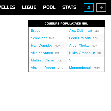
VELLES
LIGUE
POOL
STATS
JOUEURS POPULAIRES NHL
Braden
Alex DeBrincat
DET
Schneider
Leon Draisaitl
NYR
EDM
Ivan Demidov
Arber Xhekaj
MON
MON
Ville Koivunen
Nikita Grebenkin
PIT
PHI
Mathieu Olivier
S.
CLB
Vinzenz Rohrer
Montembeault
MON
MON