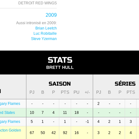
DETROIT RED WINGS
2009
Aussi intronisé en 2009:
Brian Leetch
Luc Robitaille
Steve Yzerman
STATS
BRETT HULL
SAISON
SÉRIES
N
PJ
B
P
PTS
PU
+/-
PJ
B
P
PTS
gary Flames
-
-
-
-
-
-
2
-
-
-
ed States
10
7
4
11
18
-
-
-
-
-
gary Flames
5
1
-
1
-
-1
4
2
1
3
cton Golden
67
50
42
92
16
-
3
2
2
4