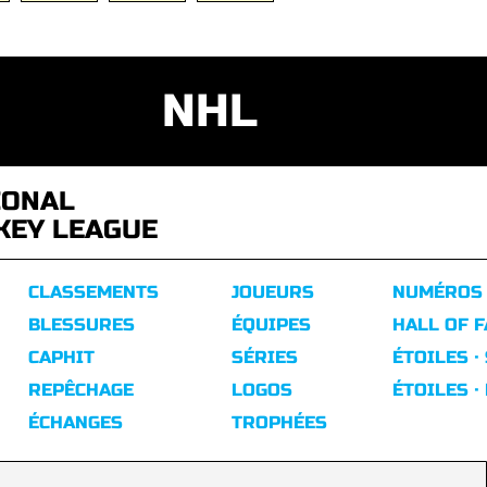
NHL
IONAL
KEY LEAGUE
CLASSEMENTS
JOUEURS
NUMÉROS
BLESSURES
ÉQUIPES
HALL OF 
CAPHIT
SÉRIES
ÉTOILES ·
REPÊCHAGE
LOGOS
ÉTOILES ·
ÉCHANGES
TROPHÉES