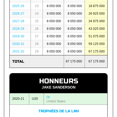
2025-26
23
8 050 000
8 050 000
18 875 000
2026-27
24
8 050 000
8 050 000
26 925 000
2027-28
25
8 050 000
8 050 000
34 975 000
2028-29
26
8 050 000
8 050 000
43 025 000
2029-30
27
8 050 000
8 050 000
51 075 000
2030-31
28
8 050 000
8 050 000
59 125 000
2031-32
29
8 050 000
8 050 000
67 175 000
TOTAL
67 175 000
67 175 000
HONNEURS
JAKE SANDERSON
Or
2020-21
U20
United States
TROPHÉES DE LA LNH