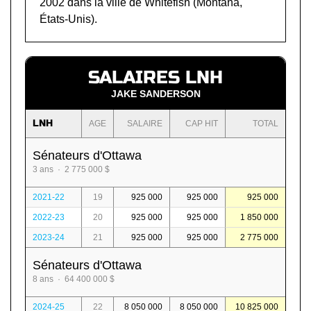
2002 dans la ville de Whitefish (Montana,
États-Unis).
SALAIRES LNH
JAKE SANDERSON
LNH
AGE
SALAIRE
CAP HIT
TOTAL
Sénateurs d'Ottawa
3 ans · 2 775 000 $
2021-22
19
925 000
925 000
925 000
2022-23
20
925 000
925 000
1 850 000
2023-24
21
925 000
925 000
2 775 000
Sénateurs d'Ottawa
8 ans · 64 400 000 $
2024-25
22
8 050 000
8 050 000
10 825 000