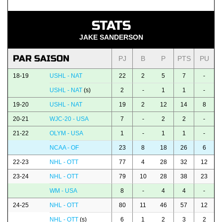
STATS
JAKE SANDERSON
PAR SAISON
PJ
B
P
PTS
PU
18-19
USHL - NAT
22
2
5
7
-
USHL - NAT
(s)
2
-
1
1
-
19-20
USHL - NAT
19
2
12
14
8
20-21
WJC-20 - USA
7
-
2
2
-
21-22
OLYM - USA
1
-
1
1
-
NCAA - OF
23
8
18
26
6
22-23
NHL - OTT
77
4
28
32
12
23-24
NHL - OTT
79
10
28
38
23
WM - USA
8
-
4
4
-
24-25
NHL - OTT
80
11
46
57
12
NHL - OTT
(s)
6
1
2
3
2