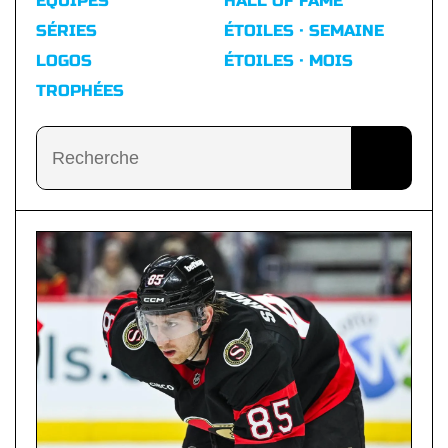
ÉQUIPES
HALL OF FAME
SÉRIES
ÉTOILES · SEMAINE
LOGOS
ÉTOILES · MOIS
TROPHÉES