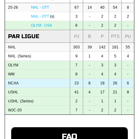
25-26
NHL - OTT
67
14
40
54
8
NHL - OTT
(s)
3
-
2
2
2
OLYM - USA
6
-
2
2
-
PAR LIGUE
PJ
B
P
PTS
PU
NHL
303
39
142
181
55
NHL (Series)
9
1
4
5
4
OLYM
7
-
3
3
-
WM
8
-
4
4
-
NCAA
23
8
18
26
6
USHL
41
4
17
21
8
USHL (Series)
2
-
1
1
-
WJC-20
7
-
2
2
-
FAQ