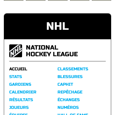
NHL
NATIONAL
HOCKEY LEAGUE
ACCUEIL
CLASSEMENTS
STATS
BLESSURES
GARDIENS
CAPHIT
CALENDRIER
REPÊCHAGE
RÉSULTATS
ÉCHANGES
JOUEURS
NUMÉROS