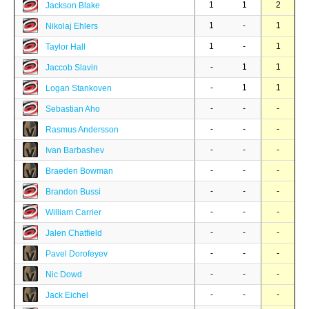
1
1
2
Jackson Blake
1
-
1
Nikolaj Ehlers
1
-
1
Taylor Hall
-
1
1
Jaccob Slavin
-
1
1
Logan Stankoven
-
-
-
Sebastian Aho
-
-
-
Rasmus Andersson
-
-
-
Ivan Barbashev
-
-
-
Braeden Bowman
-
-
-
Brandon Bussi
-
-
-
William Carrier
-
-
-
Jalen Chatfield
-
-
-
Pavel Dorofeyev
-
-
-
Nic Dowd
-
-
-
Jack Eichel