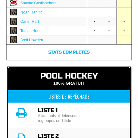
-
-
-
Shayne Gostisbehere
-
-
-
Noah Hanifin
-
-
-
Carter Hart
-
-
-
Tomas Hertl
-
-
-
Brett Howden
STATS COMPLÈTES
POOL HOCKEY
100% GRATUIT
LISTES DE REPÊCHAGE
LISTE 1
Attaquants et défenseurs
regroupés en 1 liste.
LISTE 2