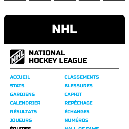
NHL
NATIONAL
HOCKEY LEAGUE
ACCUEIL
CLASSEMENTS
STATS
BLESSURES
GARDIENS
CAPHIT
CALENDRIER
REPÊCHAGE
RÉSULTATS
ÉCHANGES
JOUEURS
NUMÉROS
ÉQUIPES
HALL OF FAME