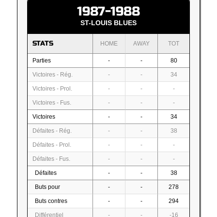
1987-1988
ST-LOUIS BLUES
STATS
HOME
AWAY
TOT
Parties
-
-
80
Victoires - Rég.
-
-
34
Victoires - Prol.
-
-
-
Victoires - Fus.
-
-
-
Victoires
-
-
34
Défaites - Rég.
-
-
38
Défaites - Prol.
-
-
-
Défaites - Fus.
-
-
-
Défaites
-
-
38
Buts pour
-
-
278
Buts contres
-
-
294
Différentiel
-
-
-16