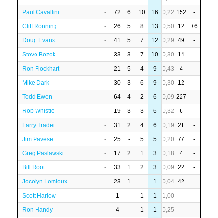
Paul Cavallini
-
72
6
10
16
0,22
152
-
Cliff Ronning
-
26
5
8
13
0,50
12
+6
Doug Evans
-
41
5
7
12
0,29
49
-
Steve Bozek
-
33
3
7
10
0,30
14
-
Ron Flockhart
-
21
5
4
9
0,43
4
-
Mike Dark
-
30
3
6
9
0,30
12
-
Todd Ewen
-
64
4
2
6
0,09
227
-
Rob Whistle
-
19
3
3
6
0,32
6
-
Larry Trader
-
31
2
4
6
0,19
21
-
Jim Pavese
-
25
-
5
5
0,20
77
-
Greg Paslawski
-
17
2
1
3
0,18
4
-
Bill Root
-
33
1
2
3
0,09
22
-
Jocelyn Lemieux
-
23
1
-
1
0,04
42
-
Scott Harlow
-
1
-
1
1
1,00
-
-
Ron Handy
-
4
-
1
1
0,25
-
-