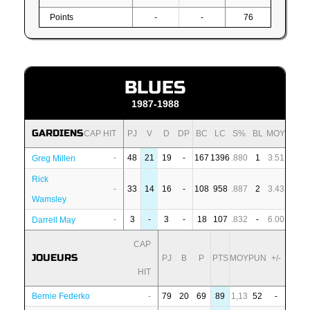
Points
-
-
76
BLUES
1987-1988
GARDIENS
CAP HIT
PJ
V
D
DP
BC
LC
S%
BL
MOY
-
48
21
19
-
167
1396
.880
1
3.51
Greg Millen
Rick
-
33
14
16
-
108
958
.887
2
3.43
Wamsley
-
3
-
3
-
18
107
.832
-
6.00
Darrell May
CAP
JOUEURS
PJ
B
P
PTS
MOY
PUN
+/-
HIT
Bernie Federko
-
79
20
69
89
1,13
52
-