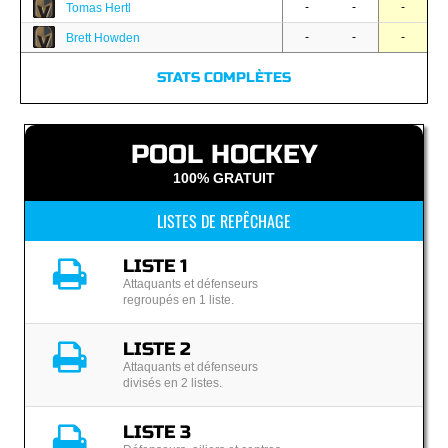
-
-
-
Tomas Hertl
-
-
-
Brett Howden
STATS COMPLÈTES
POOL HOCKEY
100% GRATUIT
LISTES DE REPÊCHAGE
LISTE 1
Attaquants et défenseurs
regroupés en 1 liste.
LISTE 2
Attaquants et défenseurs
divisés en 2 listes.
LISTE 3