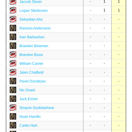
-
1
1
Jaccob Slavin
-
1
1
Logan Stankoven
-
-
-
Sebastian Aho
-
-
-
Rasmus Andersson
-
-
-
Ivan Barbashev
-
-
-
Braeden Bowman
-
-
-
Brandon Bussi
-
-
-
William Carrier
-
-
-
Jalen Chatfield
-
-
-
Pavel Dorofeyev
-
-
-
Nic Dowd
-
-
-
Jack Eichel
-
-
-
Shayne Gostisbehere
-
-
-
Noah Hanifin
-
-
-
Carter Hart