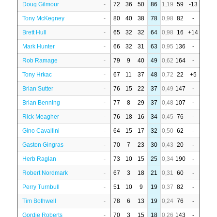
Doug Gilmour
-
72
36
50
86
1,19
59
-13
Tony McKegney
-
80
40
38
78
0,98
82
-
Brett Hull
-
65
32
32
64
0,98
16
+14
Mark Hunter
-
66
32
31
63
0,95
136
-
Rob Ramage
-
79
9
40
49
0,62
164
-
Tony Hrkac
-
67
11
37
48
0,72
22
+5
Brian Sutter
-
76
15
22
37
0,49
147
-
Brian Benning
-
77
8
29
37
0,48
107
-
Rick Meagher
-
76
18
16
34
0,45
76
-
Gino Cavallini
-
64
15
17
32
0,50
62
-
Gaston Gingras
-
70
7
23
30
0,43
20
-
Herb Raglan
-
73
10
15
25
0,34
190
-
Robert Nordmark
-
67
3
18
21
0,31
60
-
Perry Turnbull
-
51
10
9
19
0,37
82
-
Tim Bothwell
-
78
6
13
19
0,24
76
-
Gordie Roberts
-
70
3
15
18
0,26
143
-