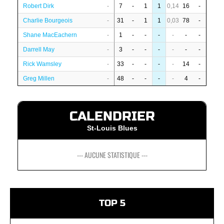
Robert Dirk
-
7
-
1
1
0,14
16
-
Charlie Bourgeois
-
31
-
1
1
0,03
78
-
Shane MacEachern
-
1
-
-
-
-
-
-
Darrell May
-
3
-
-
-
-
-
-
Rick Wamsley
-
33
-
-
-
-
14
-
Greg Millen
-
48
-
-
-
-
4
-
CALENDRIER
St-Louis Blues
--- AUCUNE STATISTIQUE ---
TOP 5