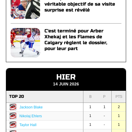
véritable objectif de sa visite
surprise est révélé
C'est terminé pour Arber
Xhekaj et les Flames de
Calgary règlent le dossier,
pour leur part
HIER
14 JUIN 2026
TOP 20
B
P
PTS
1
1
2
Jackson Blake
1
-
1
Nikolaj Ehlers
1
-
1
Taylor Hall