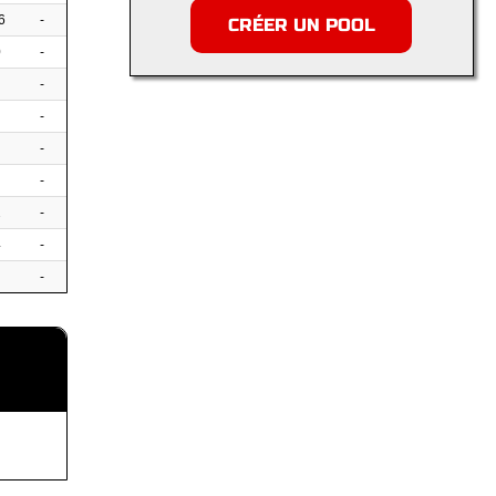
6
-
CRÉER UN POOL
0
-
-
-
-
-
2
-
4
-
-