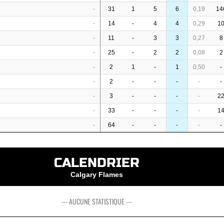
-
31
1
5
6
0,19
14
-
14
-
4
4
0,29
1
-
11
-
3
3
0,27
8
-
25
-
2
2
0,08
2
-
2
1
-
1
0,50
-
-
2
-
-
-
-
-
-
3
-
-
-
-
2
-
33
-
-
-
-
1
-
64
-
-
-
-
-
CALENDRIER
Calgary Flames
--- AUCUNE STATISTIQUE ---