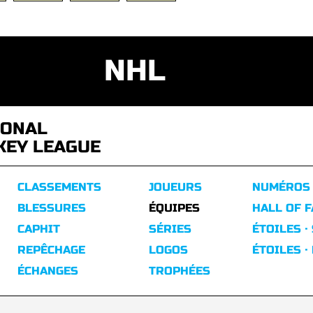
NHL
IONAL
KEY LEAGUE
CLASSEMENTS
JOUEURS
NUMÉROS
BLESSURES
ÉQUIPES
HALL OF 
CAPHIT
SÉRIES
ÉTOILES ·
REPÊCHAGE
LOGOS
ÉTOILES ·
ÉCHANGES
TROPHÉES