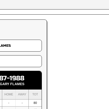
87-1988
GARY FLAMES
HOME
AWAY
TOT
-
-
80