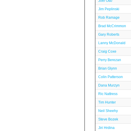
Joel Otto
Jim Peplinski
Rob Ramage
Brad McCrimmon
Gary Roberts
Lanny McDonald
Craig Coxe
Perry Berezan
Brian Glynn
Colin Patterson
Dana Murzyn
Ric Nattress
Tim Hunter
Neil Sheehy
Steve Bozek
Jiri Hrdina