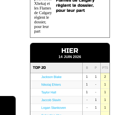
Flames de Calgary
règlent le dossier,
pour leur part
HIER
14 JUIN 2026
TOP 20
B
P
PTS
1
1
2
Jackson Blake
1
-
1
Nikolaj Ehlers
1
-
1
Taylor Hall
-
1
1
Jaccob Slavin
-
1
1
Logan Stankoven