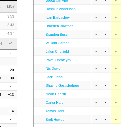
-
-
-
Sebastian Aho
L
MOY
-
-
-
Rasmus Andersson
3.53
-
-
-
Ivan Barbashev
3.43
-
-
-
Braeden Bowman
4.37
-
-
-
Brandon Bussi
-
-
-
William Carrier
N
+/-
-
-
-
Jalen Chatfield
7
-
-
-
-
Pavel Dorofeyev
8
-
-
-
-
Nic Dowd
3
+20
-
-
-
Jack Eichel
4
+39
-
-
-
Shayne Gostisbehere
0
-
-
-
-
Noah Hanifin
4
+13
-
-
-
Carter Hart
0
-
-
-
-
6
+14
Tomas Hertl
4
-
-
-
-
Brett Howden