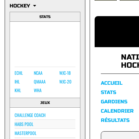
HOCKEY
STATS
NAT
HOC
ECHL
NCAA
WJC-18
IHL
QMAAA
WJC-20
ACCUEIL
KHL
WHA
STATS
GARDIENS
JEUX
CALENDRIER
CHALLENGE COACH
RÉSULTATS
HABS POOL
MASTERPOOL