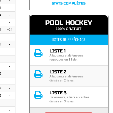
4
-
STATS COMPLÈTES
4
-
4
-
POOL HOCKEY
8
-
100% GRATUIT
2
+24
7
-
LISTES DE REPÊCHAGE
8
-
LISTE 1
6
-
Attaquants et défenseurs
7
-
regroupés en 1 liste.
8
-
LISTE 2
9
-
Attaquants et défenseurs
divisés en 2 listes.
7
-
7
-
LISTE 3
9
-
Défenseurs, ailiers et centres
divisés en 3 listes.
4
-
-