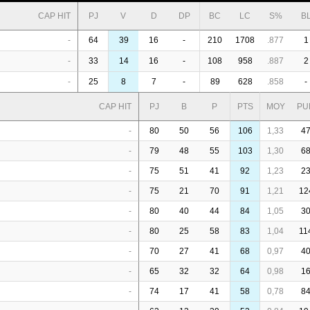
CAP HIT
PJ
V
D
DP
BC
LC
S%
B
-
64
39
16
-
210
1708
.877
1
-
33
14
16
-
108
958
.887
2
-
25
8
7
-
89
628
.858
-
CAP HIT
PJ
B
P
PTS
MOY
PU
-
80
50
56
106
1,33
4
-
79
48
55
103
1,30
6
-
75
51
41
92
1,23
2
-
75
21
70
91
1,21
12
-
80
40
44
84
1,05
3
-
80
25
58
83
1,04
11
-
70
27
41
68
0,97
4
-
65
32
32
64
0,98
1
-
74
17
41
58
0,78
8