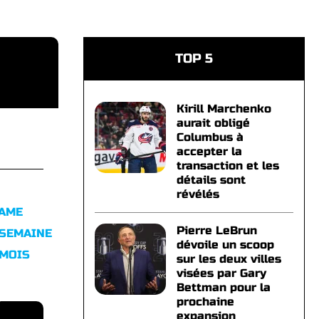
TOP 5
Kirill Marchenko
aurait obligé
Columbus à
accepter la
transaction et les
détails sont
révélés
FAME
Pierre LeBrun
 SEMAINE
dévoile un scoop
 MOIS
sur les deux villes
visées par Gary
Bettman pour la
prochaine
expansion