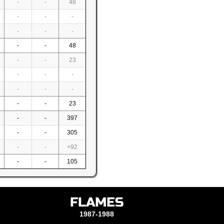
-
-
48
-
-
-
-
-
-
-
-
48
-
-
23
-
-
-
-
-
-
-
-
23
-
-
397
-
-
305
-
-
+92
-
-
105
FLAMES
1987-1988