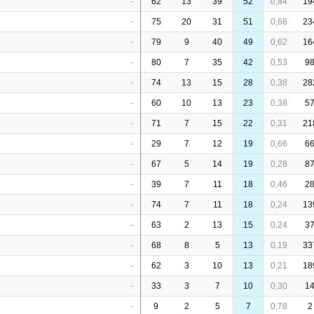
-
62
13
39
52
0,84
19
-
75
20
31
51
0,68
23
-
79
9
40
49
0,62
16
-
80
7
35
42
0,53
9
-
74
13
15
28
0,38
28
-
60
10
13
23
0,38
5
-
71
7
15
22
0,31
21
-
29
7
12
19
0,66
6
-
67
5
14
19
0,28
8
-
39
7
11
18
0,46
2
-
74
7
11
18
0,24
13
-
63
2
13
15
0,24
3
-
68
8
5
13
0,19
33
-
62
3
10
13
0,21
18
-
33
3
7
10
0,30
1
-
9
2
5
7
0,78
2