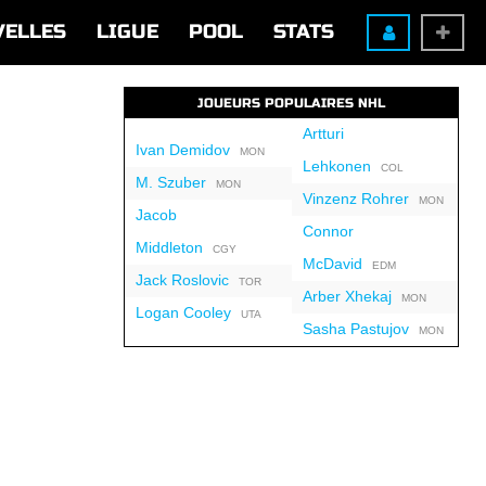
VELLES
LIGUE
POOL
STATS
JOUEURS POPULAIRES NHL
Artturi
Ivan Demidov
MON
Lehkonen
COL
M. Szuber
MON
Vinzenz Rohrer
MON
Jacob
Connor
Middleton
CGY
McDavid
EDM
Jack Roslovic
TOR
Arber Xhekaj
MON
Logan Cooley
UTA
Sasha Pastujov
MON