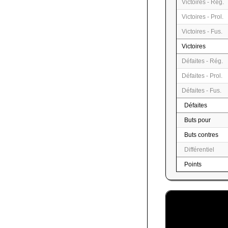
Victoires - Rég.
Victoires - Prol.
Victoires - Fus.
Victoires
Défaites - Rég.
Défaites - Prol.
Défaites - Fus.
Défaites
Buts pour
Buts contres
Différentiel
Points