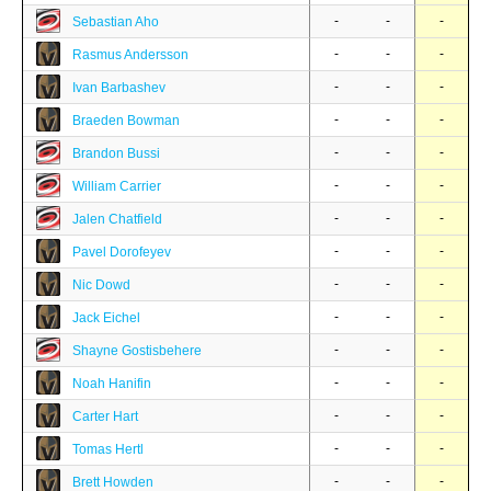
-
-
-
Sebastian Aho
-
-
-
Rasmus Andersson
-
-
-
Ivan Barbashev
-
-
-
Braeden Bowman
-
-
-
Brandon Bussi
-
-
-
William Carrier
-
-
-
Jalen Chatfield
-
-
-
Pavel Dorofeyev
-
-
-
Nic Dowd
-
-
-
Jack Eichel
-
-
-
Shayne Gostisbehere
-
-
-
Noah Hanifin
-
-
-
Carter Hart
-
-
-
Tomas Hertl
-
-
-
Brett Howden