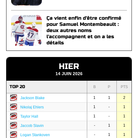
Ça vient enfin d'être confirmé
pour Samuel Montembeault :
deux autres noms
l'accompagnent et on a les
détails
HIER
14 JUIN 2026
TOP 20
B
P
PTS
1
1
2
Jackson Blake
1
-
1
Nikolaj Ehlers
1
-
1
Taylor Hall
-
1
1
Jaccob Slavin
-
1
1
Logan Stankoven