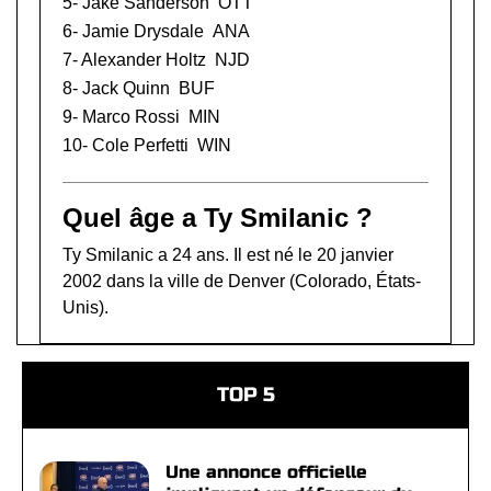
5-
Jake Sanderson
OTT
6-
Jamie Drysdale
ANA
7-
Alexander Holtz
NJD
8-
Jack Quinn
BUF
9-
Marco Rossi
MIN
10-
Cole Perfetti
WIN
Quel âge a Ty Smilanic ?
Ty Smilanic a 24 ans. Il est né le 20 janvier
2002 dans la ville de Denver (Colorado, États-
Unis).
TOP 5
Une annonce officielle