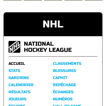
NHL
NATIONAL
HOCKEY LEAGUE
ACCUEIL
CLASSEMENTS
STATS
BLESSURES
GARDIENS
CAPHIT
CALENDRIER
REPÊCHAGE
RÉSULTATS
ÉCHANGES
JOUEURS
NUMÉROS