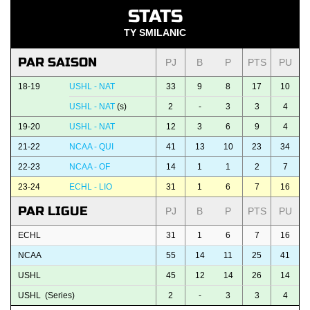
STATS
TY SMILANIC
PAR SAISON
PJ
B
P
PTS
PU
18-19
USHL - NAT
33
9
8
17
10
USHL - NAT
(s)
2
-
3
3
4
19-20
USHL - NAT
12
3
6
9
4
21-22
NCAA - QUI
41
13
10
23
34
22-23
NCAA - OF
14
1
1
2
7
23-24
ECHL - LIO
31
1
6
7
16
PAR LIGUE
PJ
B
P
PTS
PU
ECHL
31
1
6
7
16
NCAA
55
14
11
25
41
USHL
45
12
14
26
14
USHL (Series)
2
-
3
3
4