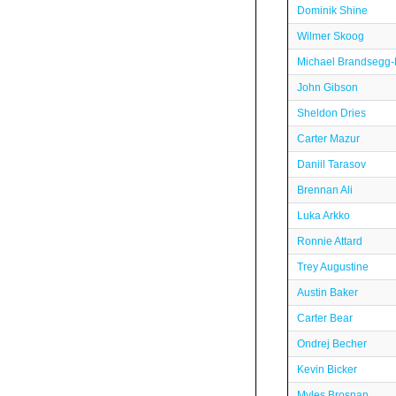
Dominik Shine
Wilmer Skoog
Michael Brandsegg
John Gibson
Sheldon Dries
Carter Mazur
Daniil Tarasov
Brennan Ali
Luka Arkko
Ronnie Attard
Trey Augustine
Austin Baker
Carter Bear
Ondrej Becher
Kevin Bicker
Myles Brosnan