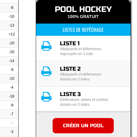
POOL HOCKEY
2
-8
100% GRATUIT
-10
7
-13
LISTES DE REPÊCHAGE
5
+12
LISTE 1
8
-20
Attaquants et défenseurs
3
-20
regroupés en 1 liste.
5
-14
LISTE 2
5
-9
Attaquants et défenseurs
-10
divisés en 2 listes.
4
-4
LISTE 3
6
-18
Défenseurs, ailiers et centres
divisés en 3 listes.
0
-9
-7
5
-
CRÉER UN POOL
-3