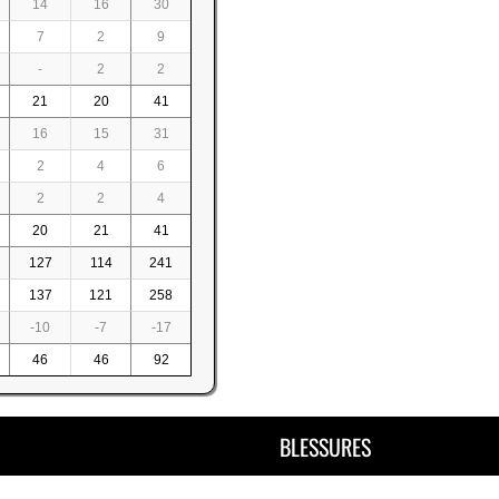
14
16
30
7
2
9
-
2
2
21
20
41
16
15
31
2
4
6
2
2
4
20
21
41
127
114
241
137
121
258
-10
-7
-17
46
46
92
BLESSURES