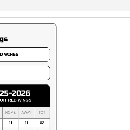
gs
25-2026
OIT RED WINGS
HOME
AWAY
TOT
41
41
82