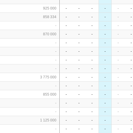
925 000
-
-
-
-
-
-
858 334
-
-
-
-
-
-
-
-
-
-
-
-
-
870 000
-
-
-
-
-
-
n
-
-
-
-
-
-
-
-
-
-
-
-
-
-
-
-
-
-
-
-
-
-
-
-
-
-
-
-
3 775 000
-
-
-
-
-
-
-
-
-
-
-
-
-
855 000
-
-
-
-
-
-
-
-
-
-
-
-
-
-
-
-
-
-
-
-
1 125 000
-
-
-
-
-
-
-
-
-
-
-
-
-