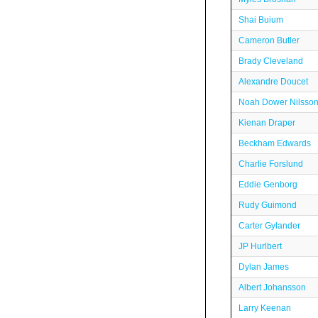
Shai Buium
Cameron Butler
Brady Cleveland
Alexandre Doucet
Noah Dower Nilsso
Kienan Draper
Beckham Edwards
Charlie Forslund
Eddie Genborg
Rudy Guimond
Carter Gylander
JP Hurlbert
Dylan James
Albert Johansson
Larry Keenan