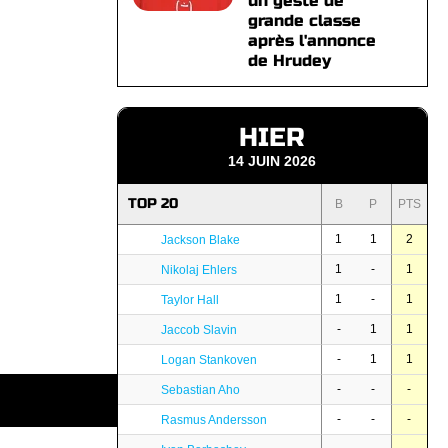
un geste de
grande classe
après l'annonce
de Hrudey
HIER
14 JUIN 2026
TOP 20
B
P
PTS
1
1
2
Jackson Blake
1
-
1
Nikolaj Ehlers
1
-
1
Taylor Hall
-
1
1
Jaccob Slavin
-
1
1
Logan Stankoven
-
-
-
Sebastian Aho
-
-
-
Rasmus Andersson