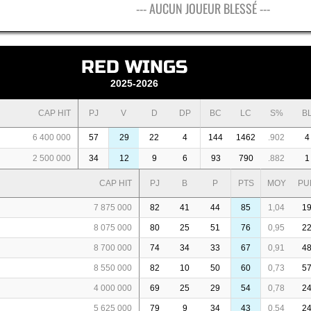
--- AUCUN JOUEUR BLESSÉ ---
RED WINGS
2025-2026
CAP HIT
PJ
V
D
DP
BC
LC
S%
B
6 400 000
57
29
22
4
144
1462
.902
4
2 500 000
34
12
9
6
93
790
.882
1
CAP HIT
PJ
B
P
PTS
MOY
PU
7 875 000
82
41
44
85
1,04
1
8 075 000
80
25
51
76
0,95
2
8 700 000
74
34
33
67
0,91
4
8 550 000
82
10
50
60
0,73
5
4 000 000
69
25
29
54
0,78
2
5 625 000
79
9
34
43
0,54
2