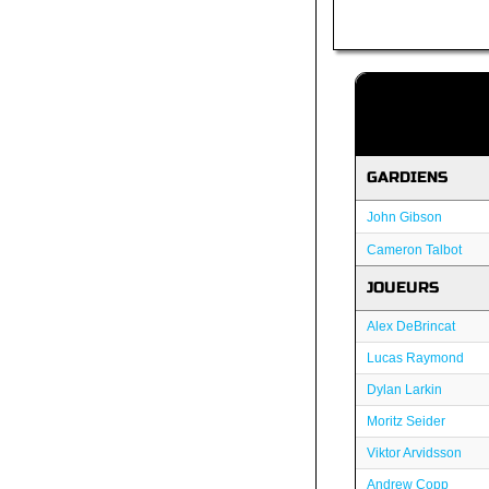
GARDIENS
John Gibson
Cameron Talbot
JOUEURS
Alex DeBrincat
Lucas Raymond
Dylan Larkin
Moritz Seider
Viktor Arvidsson
Andrew Copp