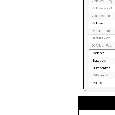
Victoires - Rég.
Victoires - Prol.
Victoires - Fus.
Victoires
Défaites - Rég.
Défaites - Prol.
Défaites - Fus.
Défaites
Buts pour
Buts contres
Différentiel
Points