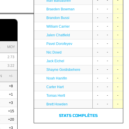
-
-
-
Ivan Barbashev
-
-
-
Braeden Bowman
-
-
-
Brandon Bussi
-
-
-
William Carrier
-
-
-
Jalen Chatfield
-
-
-
Pavel Dorofeyev
L
MOY
-
-
-
Nic Dowd
2.73
-
-
-
Jack Eichel
3.22
-
-
-
Shayne Gostisbehere
N
+/-
-
-
-
Noah Hanifin
9
+8
-
-
-
Carter Hart
2
+1
-
-
-
Tomas Hertl
8
+3
-
-
-
Brett Howden
7
+15
STATS COMPLÈTES
4
+20
4
+3