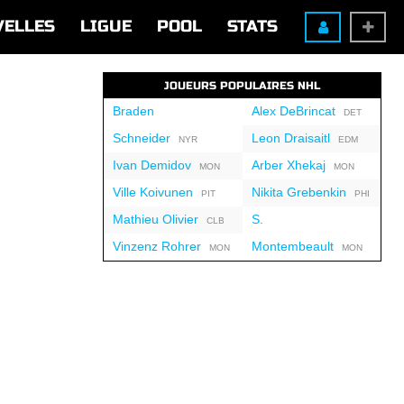
VELLES
LIGUE
POOL
STATS
JOUEURS POPULAIRES NHL
Braden
Alex DeBrincat
DET
Schneider
Leon Draisaitl
NYR
EDM
Ivan Demidov
Arber Xhekaj
MON
MON
Ville Koivunen
Nikita Grebenkin
PIT
PHI
Mathieu Olivier
S.
CLB
Vinzenz Rohrer
Montembeault
MON
MON