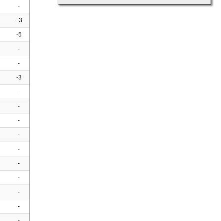
-
+3
-5
-
-
-3
-
-
-
-
-
-
-
-
-
-