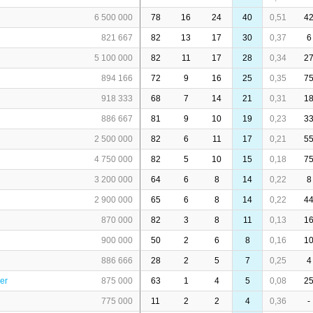
6 500 000
78
16
24
40
0,51
4
821 667
82
13
17
30
0,37
6
5 100 000
82
11
17
28
0,34
2
894 166
72
9
16
25
0,35
7
918 333
68
7
14
21
0,31
1
886 667
81
9
10
19
0,23
3
2 500 000
82
6
11
17
0,21
5
4 750 000
82
5
10
15
0,18
7
3 200 000
64
6
8
14
0,22
8
2 900 000
65
6
8
14
0,22
4
870 000
82
3
8
11
0,13
1
900 000
50
2
6
8
0,16
1
886 666
28
2
5
7
0,25
4
er
875 000
63
1
4
5
0,08
2
775 000
11
2
2
4
0,36
-