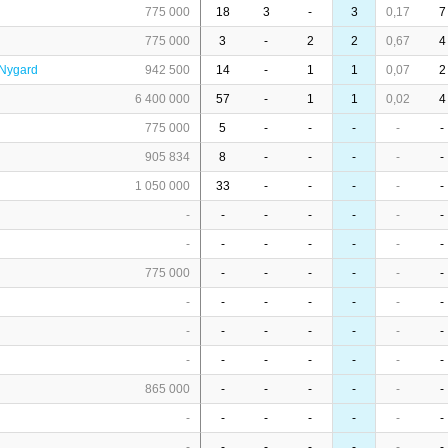
775 000
18
3
-
3
0,17
7
775 000
3
-
2
2
0,67
4
-Nygard
942 500
14
-
1
1
0,07
2
6 400 000
57
-
1
1
0,02
4
775 000
5
-
-
-
-
-
905 834
8
-
-
-
-
-
1 050 000
33
-
-
-
-
-
-
-
-
-
-
-
-
-
-
-
-
-
-
-
775 000
-
-
-
-
-
-
-
-
-
-
-
-
-
-
-
-
-
-
-
-
-
-
-
-
-
-
-
865 000
-
-
-
-
-
-
-
-
-
-
-
-
-
-
-
-
-
-
-
-