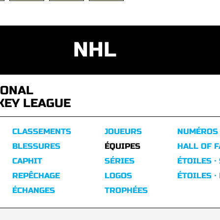
NHL
IONAL
KEY LEAGUE
CLASSEMENTS
JOUEURS
NUMÉROS
BLESSURES
ÉQUIPES
HALL OF 
CAPHIT
SÉRIES
ÉTOILES ·
REPÊCHAGE
LOGOS
ÉTOILES ·
ÉCHANGES
TROPHÉES