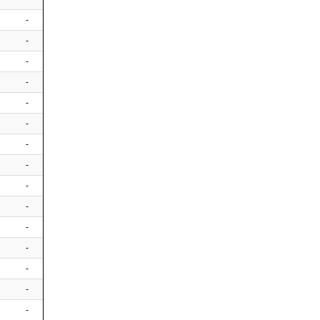
-
-
-
-
-
-
-
-
-
-
-
-
-
-
-