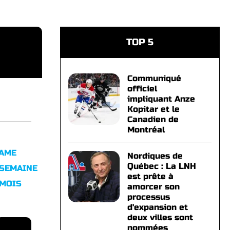
TOP 5
Communiqué
officiel
impliquant Anze
Kopitar et le
Canadien de
Montréal
FAME
Nordiques de
Québec : La LNH
 SEMAINE
est prête à
 MOIS
amorcer son
processus
d'expansion et
deux villes sont
nommées