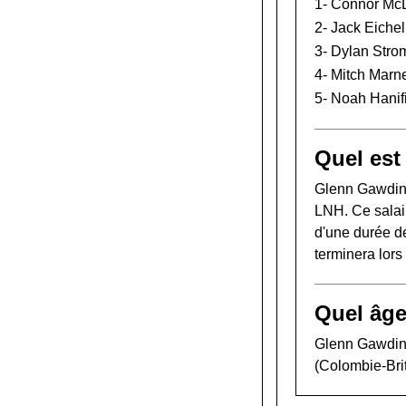
1-
Connor Mc
2-
Jack Eichel
3-
Dylan Stro
4-
Mitch Marn
5-
Noah Hanif
Quel est
Glenn Gawdin 
LNH. Ce salair
d'une durée de
terminera lor
Quel âge
Glenn Gawdin 
(Colombie-Bri