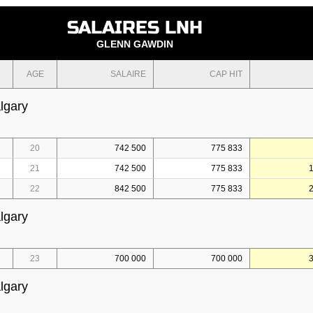
SALAIRES LNH
GLENN GAWDIN
AGE
SALAIRE
CAP HIT
lgary
20
742 500
775 833
21
742 500
775 833
22
842 500
775 833
lgary
23
700 000
700 000
lgary