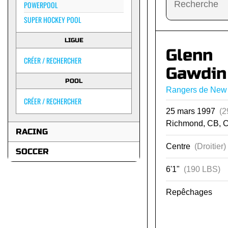
POWERPOOL
SUPER HOCKEY POOL
LIGUE
Glenn
CRÉER / RECHERCHER
Gawdin
POOL
Rangers de New
CRÉER / RECHERCHER
25 mars 1997
(2
Richmond, CB, 
RACING
Centre
(Droitier)
SOCCER
6'1"
(190 LBS)
Repêchages