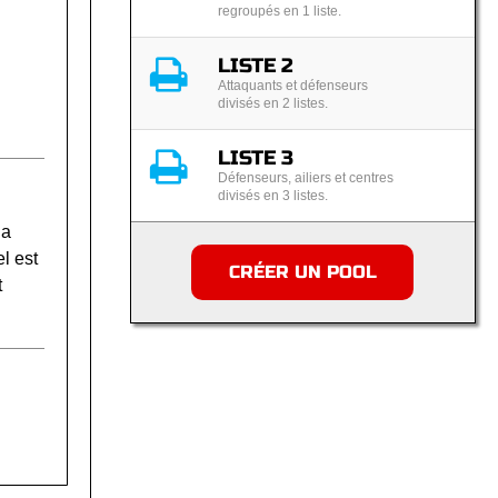
regroupés en 1 liste.
LISTE 2
Attaquants et défenseurs
divisés en 2 listes.
LISTE 3
Défenseurs, ailiers et centres
divisés en 3 listes.
la
l est
CRÉER UN POOL
t