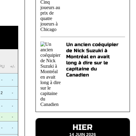
Un ancien coéquipier
de Nick Suzuki à
Montréal en avait
long à dire sur le
PU
+/-
capitaine du
Canadien
-
-
2
-
-
-
-
-
HIER
-
-
14 JUIN 2026