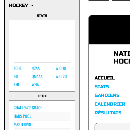
HOCKEY
STATS
NAT
HOC
ECHL
NCAA
WJC-18
IHL
QMAAA
WJC-20
ACCUEIL
KHL
WHA
STATS
GARDIENS
JEUX
CALENDRIER
CHALLENGE COACH
RÉSULTATS
HABS POOL
MASTERPOOL