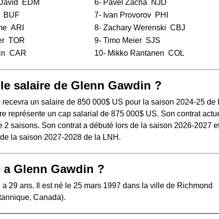
David
EDM
6-
Pavel Zacha
NJD
BUF
7-
Ivan Provorov
PHI
me
ARI
8-
Zachary Werenski
CBJ
er
TOR
9-
Timo Meier
SJS
in
CAR
10-
Mikko Rantanen
COL
 le salaire de Glenn Gawdin ?
recevra un salaire de 850 000$ US pour la saison 2024-25 de 
e représente un cap salarial de 875 000$ US. Son contrat actue
 2 saisons. Son contrat a débuté lors de la saison 2026-2027 e
s de la saison 2027-2028 de la LNH.
 a Glenn Gawdin ?
a 29 ans. Il est né le 25 mars 1997 dans la ville de Richmond
tannique, Canada).