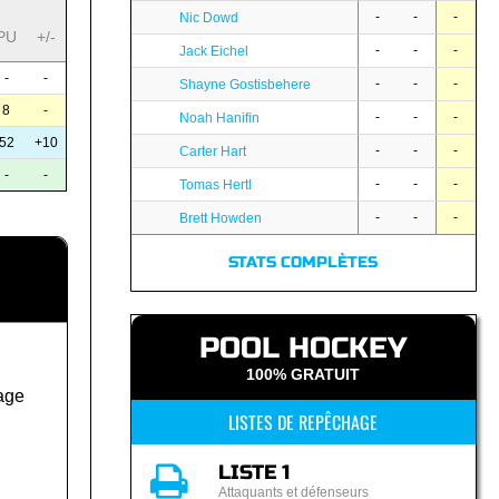
-
-
-
Nic Dowd
PU
+/-
-
-
-
Jack Eichel
-
-
-
-
-
Shayne Gostisbehere
8
-
-
-
-
Noah Hanifin
52
+10
-
-
-
Carter Hart
-
-
-
-
-
Tomas Hertl
-
-
-
Brett Howden
STATS COMPLÈTES
POOL HOCKEY
100% GRATUIT
age
LISTES DE REPÊCHAGE
LISTE 1
Attaquants et défenseurs