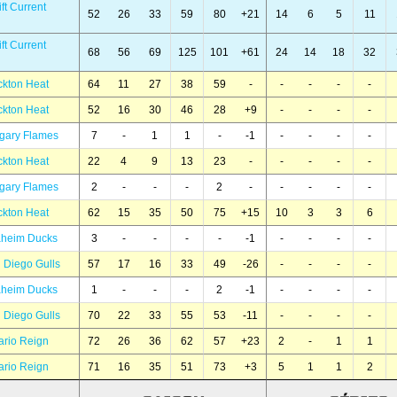
ft Current
52
26
33
59
80
+21
14
6
5
11
ft Current
68
56
69
125
101
+61
24
14
18
32
ckton Heat
64
11
27
38
59
-
-
-
-
-
ckton Heat
52
16
30
46
28
+9
-
-
-
-
gary Flames
7
-
1
1
-
-1
-
-
-
-
ckton Heat
22
4
9
13
23
-
-
-
-
-
gary Flames
2
-
-
-
2
-
-
-
-
-
ckton Heat
62
15
35
50
75
+15
10
3
3
6
aheim Ducks
3
-
-
-
-
-1
-
-
-
-
 Diego Gulls
57
17
16
33
49
-26
-
-
-
-
aheim Ducks
1
-
-
-
2
-1
-
-
-
-
 Diego Gulls
70
22
33
55
53
-11
-
-
-
-
ario Reign
72
26
36
62
57
+23
2
-
1
1
ario Reign
71
16
35
51
73
+3
5
1
1
2