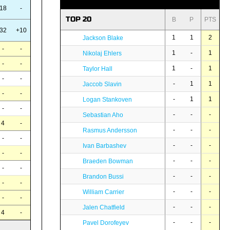
18
-
TOP 20
B
P
PTS
32
+10
1
1
2
Jackson Blake
-
-
1
-
1
Nikolaj Ehlers
-
-
1
-
1
Taylor Hall
-
-
-
1
1
Jaccob Slavin
-
-
-
1
1
Logan Stankoven
-
-
-
-
-
Sebastian Aho
4
-
-
-
-
Rasmus Andersson
-
-
-
-
-
Ivan Barbashev
-
-
-
-
-
Braeden Bowman
-
-
-
-
-
Brandon Bussi
-
-
-
-
-
William Carrier
-
-
-
-
-
Jalen Chatfield
4
-
-
-
-
Pavel Dorofeyev