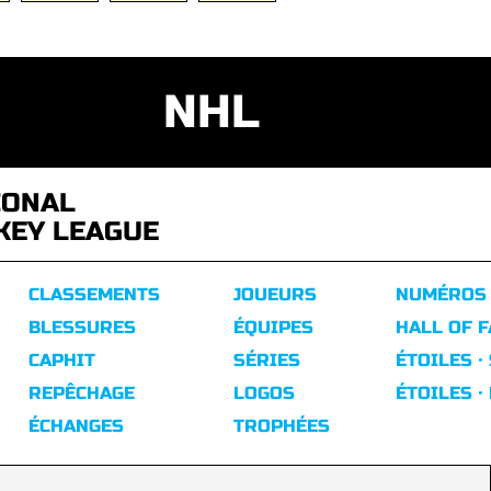
NHL
IONAL
KEY LEAGUE
CLASSEMENTS
JOUEURS
NUMÉROS
BLESSURES
ÉQUIPES
HALL OF 
CAPHIT
SÉRIES
ÉTOILES ·
REPÊCHAGE
LOGOS
ÉTOILES ·
ÉCHANGES
TROPHÉES