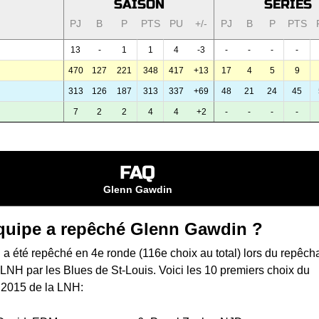
SAISON
SÉRIES
PJ
B
P
PTS
PU
+/-
PJ
B
P
PTS
13
-
1
1
4
-3
-
-
-
-
470
127
221
348
417
+13
17
4
5
9
313
126
187
313
337
+69
48
21
24
45
7
2
2
4
4
+2
-
-
-
-
FAQ
Glenn Gawdin
quipe a repêché Glenn Gawdin ?
a été repêché en 4e ronde (116e choix au total) lors du
repêch
a LNH
par les Blues de St-Louis. Voici les 10 premiers choix du
 2015 de la LNH: