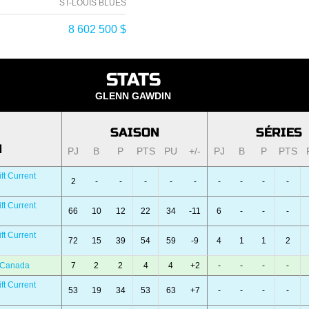
ST-LOUIS BLUES
8 602 500 $
STATS
GLENN GAWDIN
SAISON
SÉRIES
N
PJ
B
P
PTS
PU
+/-
PJ
B
P
PTS
ft Current
2
-
-
-
-
-
-
-
-
-
ft Current
66
10
12
22
34
-11
6
-
-
-
ft Current
72
15
39
54
59
-9
4
1
1
2
 Canada
7
2
2
4
4
+2
-
-
-
-
ft Current
53
19
34
53
63
+7
-
-
-
-