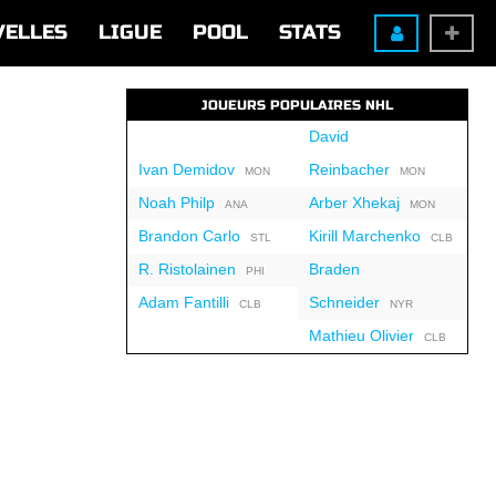
VELLES
LIGUE
POOL
STATS
JOUEURS POPULAIRES NHL
David
Ivan Demidov
Reinbacher
MON
MON
Noah Philp
Arber Xhekaj
ANA
MON
Brandon Carlo
Kirill Marchenko
STL
CLB
R. Ristolainen
Braden
PHI
Adam Fantilli
Schneider
CLB
NYR
Mathieu Olivier
CLB