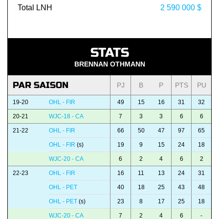
Total LNH
2 590 000 $
STATS
BRENNAN OTHMANN
PAR SAISON
PJ
B
P
PTS
PU
19-20
OHL - FIR
49
15
16
31
32
20-21
WJC-18 - CA
7
3
3
6
6
21-22
OHL - FIR
66
50
47
97
65
OHL - FIR
(s)
19
9
15
24
18
WJC-20 - CA
6
2
4
6
2
22-23
OHL - FIR
16
11
13
24
31
OHL - PET
40
18
25
43
48
OHL - PET
(s)
23
8
17
25
18
WJC-20 - CA
7
2
4
6
-