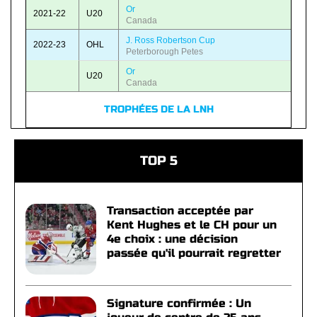
Or
2021-22
U20
Canada
J. Ross Robertson Cup
2022-23
OHL
Peterborough Petes
Or
U20
Canada
TROPHÉES DE LA LNH
TOP 5
Transaction acceptée par
Kent Hughes et le CH pour un
4e choix : une décision
passée qu'il pourrait regretter
Signature confirmée : Un