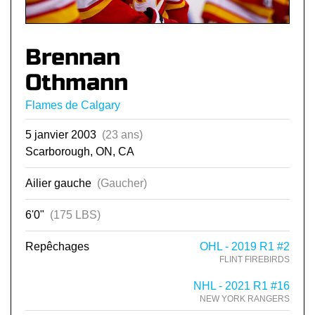
Brennan
Othmann
Flames de Calgary
5 janvier 2003
(23 ans)
Scarborough, ON, CA
Ailier gauche
(Gaucher)
6'0"
(175 LBS)
Repêchages
OHL - 2019 R1 #2
FLINT FIREBIRDS
NHL - 2021 R1 #16
NEW YORK RANGERS