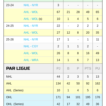
23-24
NHL - NYR
3
-
-
-
-
AHL - WOL
67
21
28
49
65
AHL - WOL
(s)
10
1
4
5
6
24-25
NHL - NYR
22
-
2
2
2
AHL - WOL
27
12
8
20
35
25-26
NHL - NYR
17
1
-
1
11
NHL - CGY
2
1
1
2
-
AHL - WOL
26
8
8
16
49
AHL - WRA
14
1
6
7
13
PAR LIGUE
PJ
B
P
PTS
PU
NHL
44
2
3
5
13
AHL
134
42
50
92
162
AHL (Series)
10
1
4
5
6
OHL
171
94
101
195
176
OHL (Series)
42
17
32
49
36