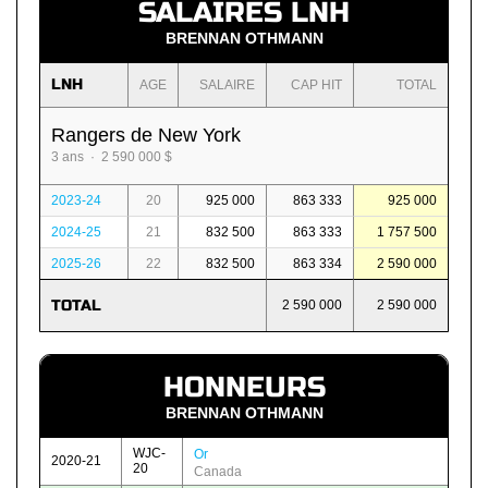
SALAIRES LNH
BRENNAN OTHMANN
LNH
AGE
SALAIRE
CAP HIT
TOTAL
Rangers de New York
3 ans · 2 590 000 $
2023-24
20
925 000
863 333
925 000
2024-25
21
832 500
863 333
1 757 500
2025-26
22
832 500
863 334
2 590 000
TOTAL
2 590 000
2 590 000
HONNEURS
BRENNAN OTHMANN
WJC-
Or
2020-21
20
Canada