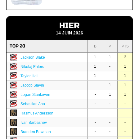
HIER
14 JUIN 2026
TOP 20
B
P
PTS
1
1
2
Jackson Blake
1
-
1
Nikolaj Ehlers
1
-
1
Taylor Hall
-
1
1
Jaccob Slavin
-
1
1
Logan Stankoven
-
-
-
Sebastian Aho
-
-
-
Rasmus Andersson
-
-
-
Ivan Barbashev
-
-
-
Braeden Bowman