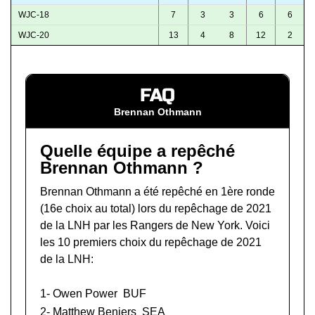
WJC-18
7
3
3
6
6
WJC-20
13
4
8
12
2
FAQ
Brennan Othmann
Quelle équipe a repêché
Brennan Othmann ?
Brennan Othmann a été repêché en 1ère ronde
(16e choix au total) lors du
repêchage de 2021
de la LNH
par les Rangers de New York. Voici
les 10 premiers choix du repêchage de 2021
de la LNH:
1-
Owen Power
BUF
2-
Matthew Beniers
SEA