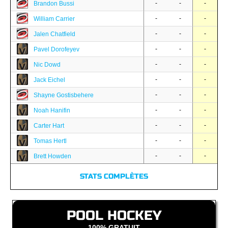
-
-
-
Brandon Bussi
-
-
-
William Carrier
-
-
-
Jalen Chatfield
-
-
-
Pavel Dorofeyev
-
-
-
Nic Dowd
-
-
-
Jack Eichel
-
-
-
Shayne Gostisbehere
-
-
-
Noah Hanifin
-
-
-
Carter Hart
-
-
-
Tomas Hertl
-
-
-
Brett Howden
STATS COMPLÈTES
POOL HOCKEY
100% GRATUIT