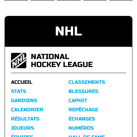
NHL
NATIONAL
HOCKEY LEAGUE
ACCUEIL
CLASSEMENTS
STATS
BLESSURES
GARDIENS
CAPHIT
CALENDRIER
REPÊCHAGE
RÉSULTATS
ÉCHANGES
JOUEURS
NUMÉROS