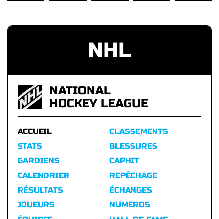
NHL
NATIONAL
HOCKEY LEAGUE
ACCUEIL
CLASSEMENTS
STATS
BLESSURES
GARDIENS
CAPHIT
CALENDRIER
REPÊCHAGE
RÉSULTATS
ÉCHANGES
JOUEURS
NUMÉROS