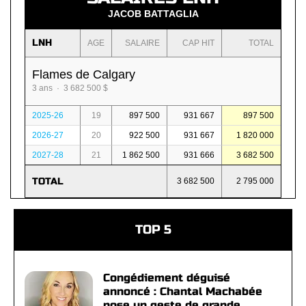
JACOB BATTAGLIA
LNH
AGE
SALAIRE
CAP HIT
TOTAL
Flames de Calgary
3 ans · 3 682 500 $
2025-26
19
897 500
931 667
897 500
2026-27
20
922 500
931 667
1 820 000
2027-28
21
1 862 500
931 666
3 682 500
TOTAL
3 682 500
2 795 000
TOP 5
Congédiement déguisé
annoncé : Chantal Machabée
pose un geste de grande