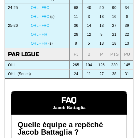
24-25
OHL - FRO
68
40
50
90
34
OHL - FRO
(s)
11
3
13
16
8
25-26
OHL - FRO
36
14
13
27
39
OHL - FIR
28
12
9
21
22
OHL - FIR
(s)
8
5
13
18
13
PAR LIGUE
PJ
B
P
PTS
PU
OHL
265
104
126
230
145
OHL (Series)
24
11
27
38
31
FAQ
Jacob Battaglia
Quelle équipe a repêché
Jacob Battaglia ?