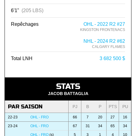
6'1"
(205 LBS)
Repêchages
OHL - 2022 R2 #27
KINGSTON FRONTENACS
NHL - 2024 R2 #62
CALGARY FLAMES
Total LNH
3 682 500 $
STATS
JACOB BATTAGLIA
PAR SAISON
PJ
B
P
PTS
PU
22-23
OHL - FRO
66
7
20
27
16
23-24
OHL - FRO
67
31
34
65
34
OHL - FRO
(s)
5
3
1
4
10