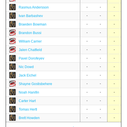
-
-
-
Rasmus Andersson
-
-
-
Ivan Barbashev
-
-
-
Braeden Bowman
-
-
-
Brandon Bussi
-
-
-
William Carrier
-
-
-
Jalen Chatfield
-
-
-
Pavel Dorofeyev
-
-
-
Nic Dowd
-
-
-
Jack Eichel
-
-
-
Shayne Gostisbehere
-
-
-
Noah Hanifin
-
-
-
Carter Hart
-
-
-
Tomas Hertl
-
-
-
Brett Howden