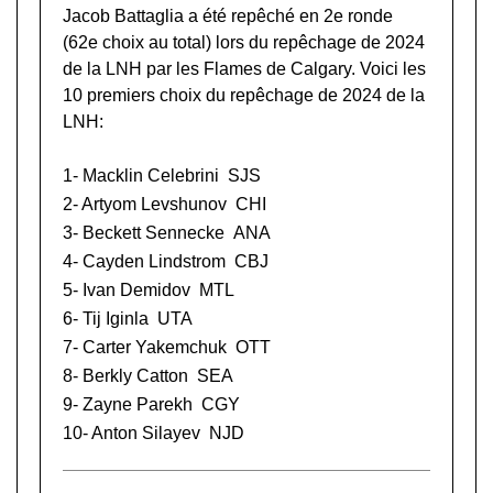
Jacob Battaglia a été repêché en 2e ronde
(62e choix au total) lors du
repêchage de 2024
de la LNH
par les Flames de Calgary. Voici les
10 premiers choix du repêchage de 2024 de la
LNH:
1-
Macklin Celebrini
SJS
2-
Artyom Levshunov
CHI
3-
Beckett Sennecke
ANA
4-
Cayden Lindstrom
CBJ
5-
Ivan Demidov
MTL
6-
Tij Iginla
UTA
7-
Carter Yakemchuk
OTT
8-
Berkly Catton
SEA
9-
Zayne Parekh
CGY
10-
Anton Silayev
NJD