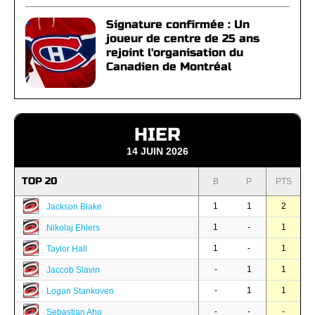
Signature confirmée : Un
joueur de centre de 25 ans
rejoint l'organisation du
Canadien de Montréal
HIER
14 JUIN 2026
TOP 20
B
P
PTS
1
1
2
Jackson Blake
1
-
1
Nikolaj Ehlers
1
-
1
Taylor Hall
-
1
1
Jaccob Slavin
-
1
1
Logan Stankoven
-
-
-
Sebastian Aho