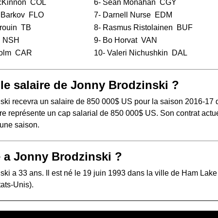
cKinnon
COL
6-
Sean Monahan
CGY
 Barkov
FLO
7-
Darnell Nurse
EDM
rouin
TB
8-
Rasmus Ristolainen
BUF
NSH
9-
Bo Horvat
VAN
holm
CAR
10-
Valeri Nichushkin
DAL
 le salaire de Jonny Brodzinski ?
ski recevra un salaire de 850 000$ US pour la saison 2016-17 
e représente un cap salarial de 850 000$ US. Son contrat actue
'une saison.
 a Jonny Brodzinski ?
ki a 33 ans. Il est né le 19 juin 1993 dans la ville de Ham Lake
ats-Unis).