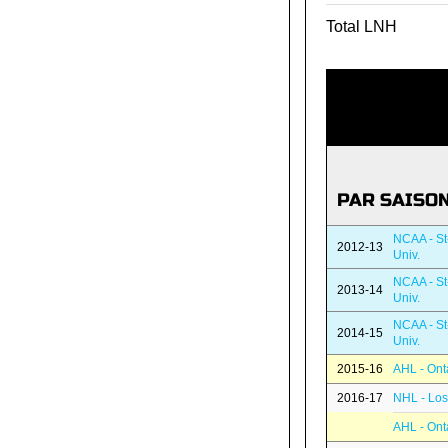
Total LNH
PAR SAISO
NCAA - St
2012-13
Univ.
NCAA - St
2013-14
Univ.
NCAA - St
2014-15
Univ.
2015-16
AHL - Ont
2016-17
NHL - Los
AHL - Ont