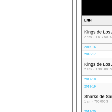
LNH
Kings de Los
2 ans · 1 617 500 $
2015-16
2016-17
Kings de Los
2 ans · 1 300 000 $
2017-18
2018-19
Sharks de Sa
1 an · 700 000 $
2019-20