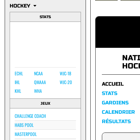
HOCKEY
STATS
NAT
HOC
ECHL
NCAA
WJC-18
IHL
QMAAA
WJC-20
ACCUEIL
KHL
WHA
STATS
GARDIENS
JEUX
CALENDRIER
CHALLENGE COACH
RÉSULTATS
HABS POOL
MASTERPOOL