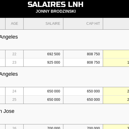
SALAIRES LNH
JONNY BRODZINSKI
AGE
SALAIRE
CAP HIT
 Angeles
22
692 500
808 750
23
925 000
808 750
 Angeles
24
650 000
650 000
25
650 000
650 000
n Jose
26
700 000
700 000