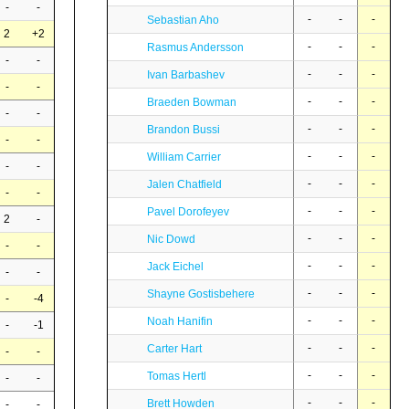
-
-
-
-
-
Sebastian Aho
2
+2
-
-
-
Rasmus Andersson
-
-
-
-
-
Ivan Barbashev
-
-
-
-
-
Braeden Bowman
-
-
-
-
-
Brandon Bussi
-
-
-
-
-
William Carrier
-
-
-
-
-
Jalen Chatfield
-
-
-
-
-
Pavel Dorofeyev
2
-
-
-
-
Nic Dowd
-
-
-
-
-
Jack Eichel
-
-
-
-
-
Shayne Gostisbehere
-
-4
-
-
-
Noah Hanifin
-
-1
-
-
-
Carter Hart
-
-
-
-
-
Tomas Hertl
-
-
-
-
-
Brett Howden
-
-