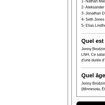
1-
Nathan Ma
2-
Aleksander
3-
Jonathan D
4-
Seth Jones
5-
Elias Lind
Quel est
Jonny Brodzin
LNH. Ce salair
d'une durée d
Quel âge
Jonny Brodzins
(Minnesota, Ét