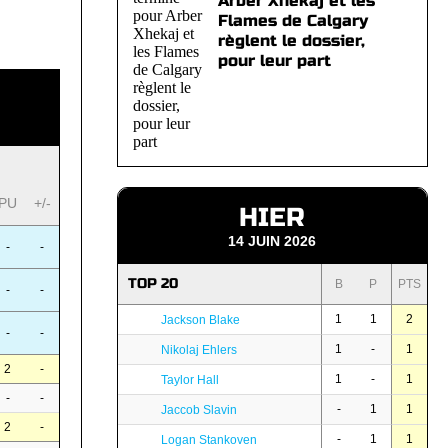
Arber Xhekaj et les
Flames de Calgary
règlent le dossier,
pour leur part
PU
+/-
HIER
14 JUIN 2026
-
-
TOP 20
B
P
PTS
-
-
1
1
2
Jackson Blake
-
-
1
-
1
Nikolaj Ehlers
2
-
1
-
1
Taylor Hall
-
-
-
1
1
Jaccob Slavin
2
-
-
1
1
Logan Stankoven