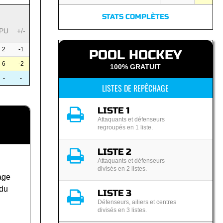
STATS COMPLÈTES
PU
+/-
2
-1
POOL HOCKEY
6
-2
100% GRATUIT
-
-
LISTES DE REPÊCHAGE
LISTE 1
Attaquants et défenseurs
regroupés en 1 liste.
LISTE 2
Attaquants et défenseurs
divisés en 2 listes.
age
 du
LISTE 3
Défenseurs, ailiers et centres
divisés en 3 listes.