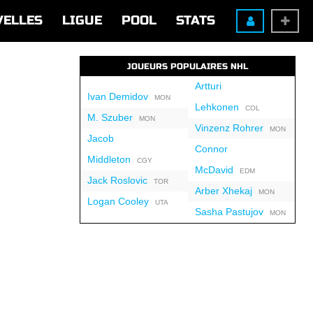
VELLES
LIGUE
POOL
STATS
JOUEURS POPULAIRES NHL
Artturi
Ivan Demidov
MON
Lehkonen
COL
M. Szuber
MON
Vinzenz Rohrer
MON
Jacob
Connor
Middleton
CGY
McDavid
EDM
Jack Roslovic
TOR
Arber Xhekaj
MON
Logan Cooley
UTA
Sasha Pastujov
MON