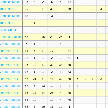
 Angeles Kings
35
4
2
6
6
+4
-
-
-
-
ario Reign
29
13
17
30
18
+9
4
1
2
3
 Angeles Kings
13
2
1
3
2
-
-
-
-
-
ario Reign
3
1
-
1
2
-3
-
-
-
-
 Jose Sharks
3
-
1
1
-
-
-
-
-
-
 Jose Barracuda
43
13
16
29
26
-1
-
-
-
-
w York Rangers
5
1
-
1
4
-
-
-
-
-
tford Wolf Pack
14
6
11
17
8
+4
-
-
-
-
w York Rangers
22
1
1
2
10
+1
1
-
-
-
tford Wolf Pack
36
18
21
39
34
+8
-
-
-
-
w York Rangers
17
1
1
2
8
+3
-
-
-
-
tford Wolf Pack
47
21
27
48
39
+8
5
1
1
2
w York Rangers
57
6
13
19
8
-3
3
-
-
-
tford Wolf Pack
16
11
14
25
4
+8
-
-
-
-
w York Rangers
51
12
7
19
4
+6
-
-
-
-
w York Rangers
55
6
10
16
12
-1
-
-
-
-