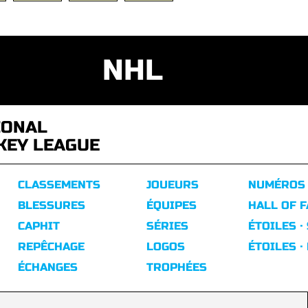
NHL
IONAL
KEY LEAGUE
CLASSEMENTS
JOUEURS
NUMÉROS
BLESSURES
ÉQUIPES
HALL OF 
CAPHIT
SÉRIES
ÉTOILES ·
REPÊCHAGE
LOGOS
ÉTOILES ·
ÉCHANGES
TROPHÉES