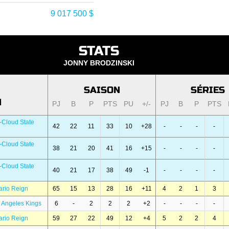
9 017 500 $
STATS
JONNY BRODZINSKI
SAISON
SÉRIES
N
PJ
B
P
PTS
PU
+/-
PJ
B
P
PTS
-Cloud State
42
22
11
33
10
+28
-
-
-
-
-Cloud State
38
21
20
41
16
+15
-
-
-
-
-Cloud State
40
21
17
38
49
-1
-
-
-
-
ario Reign
65
15
13
28
16
+11
4
2
1
3
 Angeles Kings
6
-
2
2
2
+2
-
-
-
-
ario Reign
59
27
22
49
12
+4
5
2
2
4