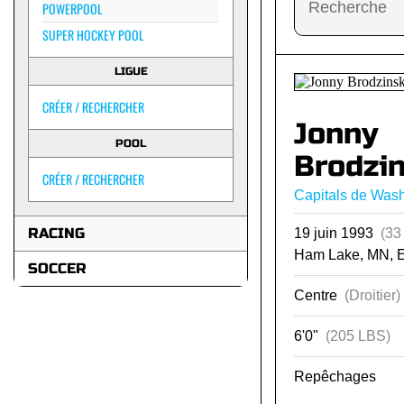
POWERPOOL
SUPER HOCKEY POOL
LIGUE
CRÉER / RECHERCHER
Jonny
POOL
Brodzin
CRÉER / RECHERCHER
Capitals de Was
RACING
19 juin 1993
(33
Ham Lake, MN, 
SOCCER
Centre
(Droitier)
6'0"
(205 LBS)
Repêchages