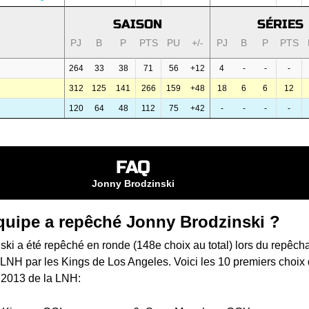
SAISON
SÉRIES
PJ
B
P
PTS
PU
+/-
PJ
B
P
PTS
264
33
38
71
56
+12
4
-
-
-
312
125
141
266
159
+48
18
6
6
12
120
64
48
112
75
+42
-
-
-
-
FAQ
Jonny Brodzinski
quipe a repêché Jonny Brodzinski ?
ki a été repêché en ronde (148e choix au total) lors du
repêch
a LNH
par les Kings de Los Angeles. Voici les 10 premiers choix
 2013 de la LNH: