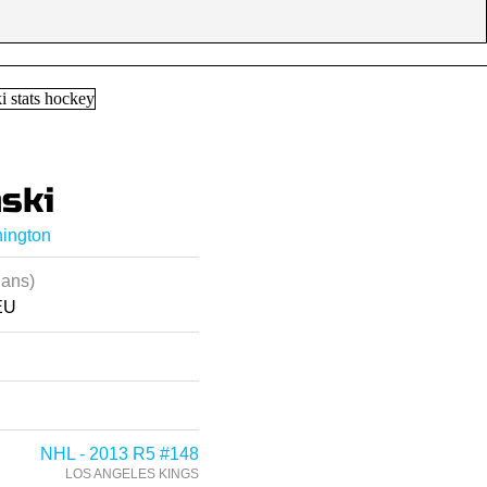
ski
hington
 ans)
EU
NHL - 2013 R5 #148
LOS ANGELES KINGS