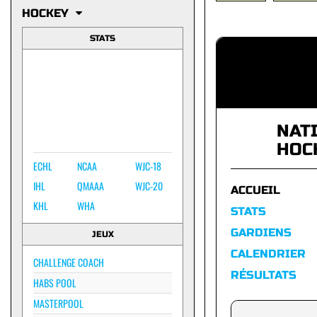
HOCKEY
STATS
NAT
HOC
ECHL
NCAA
WJC-18
IHL
QMAAA
WJC-20
ACCUEIL
KHL
WHA
STATS
GARDIENS
JEUX
CALENDRIER
CHALLENGE COACH
RÉSULTATS
HABS POOL
MASTERPOOL