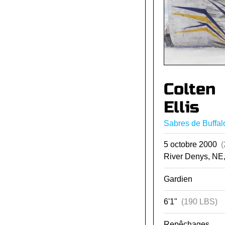
Colten
Ellis
Sabres de Buffal
5 octobre 2000
(
River Denys, NE
Gardien
6'1"
(190 LBS)
Repêchages