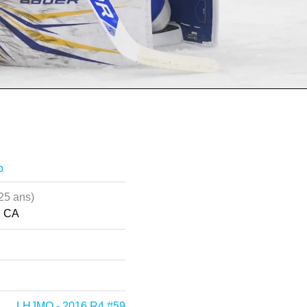
o
25 ans)
, CA
LHJMQ - 2016 R4 #59