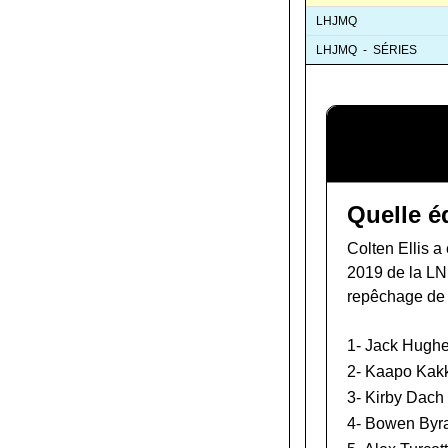
LHJMQ
LHJMQ - SÉRIES
Quelle é
Colten Ellis a
2019 de la L
repêchage de
1-
Jack Hugh
2-
Kaapo Kak
3-
Kirby Dach
4-
Bowen Byr