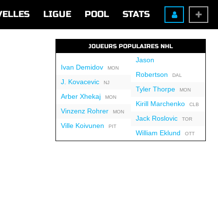
VELLES
LIGUE
POOL
STATS
JOUEURS POPULAIRES NHL
Jason
Ivan Demidov
MON
Robertson
DAL
J. Kovacevic
NJ
Tyler Thorpe
MON
Arber Xhekaj
MON
Kirill Marchenko
CLB
Vinzenz Rohrer
MON
Jack Roslovic
TOR
Ville Koivunen
PIT
William Eklund
OTT