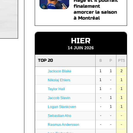
Hage et il pourrait
finalement
amorcer la saison
à Montréal
HIER
14 JUIN 2026
TOP 20
B
P
PTS
1
1
2
Jackson Blake
1
-
1
Nikolaj Ehlers
1
-
1
Taylor Hall
-
1
1
Jaccob Slavin
-
1
1
Logan Stankoven
-
-
-
Sebastian Aho
-
-
-
Rasmus Andersson