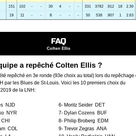
151
102
-
-
30
4
-
-
331
3782
.912
18
2.30
19
11
-
-
8
-
-
-
50
538
.907
1
2.63
FAQ
Colten Ellis
quipe a repêché Colten Ellis ?
 été repêché en 3e ronde (93e choix au total) lors du
repêchage 
NH
par les Blues de St-Louis. Voici les 10 premiers choix du
 2019 de la LNH:
es
NJD
6-
Moritz Seider
DET
ko
NYR
7-
Dylan Cozens
BUF
CHI
8-
Philip Broberg
EDM
am
COL
9-
Trevor Zegras
ANA