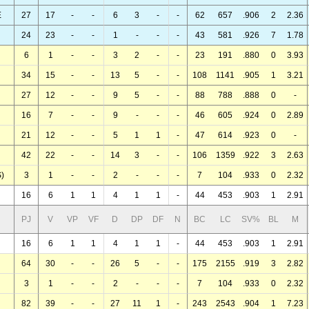
E
27
17
-
-
6
3
-
-
62
657
.906
2
2.36
24
23
-
-
1
-
-
-
43
581
.926
7
1.78
6
1
-
-
3
2
-
-
23
191
.880
0
3.93
34
15
-
-
13
5
-
-
108
1141
.905
1
3.21
27
12
-
-
9
5
-
-
88
788
.888
0
-
16
7
-
-
9
-
-
-
46
605
.924
0
2.89
21
12
-
-
5
1
1
-
47
614
.923
0
-
42
22
-
-
14
3
-
-
106
1359
.922
3
2.63
)
3
1
-
-
2
-
-
-
7
104
.933
0
2.32
16
6
1
1
4
1
1
-
44
453
.903
1
2.91
PJ
V
VP
VF
D
DP
DF
N
BC
LC
SV%
BL
M
16
6
1
1
4
1
1
-
44
453
.903
1
2.91
64
30
-
-
26
5
-
-
175
2155
.919
3
2.82
3
1
-
-
2
-
-
-
7
104
.933
0
2.32
82
39
-
-
27
11
1
-
243
2543
.904
1
7.23