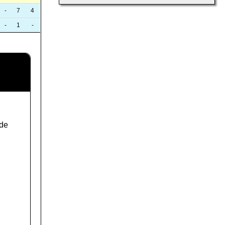
-
7
4
-
1
-
de