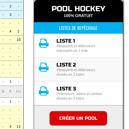
POOL HOCKEY
-
2
-
-
3
-
100% GRATUIT
-
-
-
LISTES DE REPÊCHAGE
-
4
2
LISTE 1
-
-
10
Attaquants et défenseurs
-
-
-
regroupés en 1 liste.
-
-
-
LISTE 2
-
-
-
Attaquants et défenseurs
-
-
-
divisés en 2 listes.
-
1
-
LISTE 3
B
P
PU
Défenseurs, ailiers et centres
divisés en 3 listes.
-
1
-
-
-
-
CRÉER UN POOL
-
-
-
-
4
12