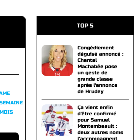
TOP 5
Congédiement
déguisé annoncé :
Chantal
Machabée pose
un geste de
grande classe
après l'annonce
de Hrudey
FAME
 SEMAINE
Ça vient enfin
 MOIS
d'être confirmé
pour Samuel
Montembeault :
deux autres noms
l'accompagnent