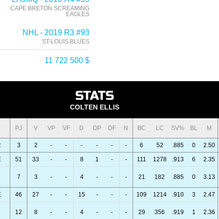
CAPE BRETON SCREAMING
EAGLES
NHL - 2019 R3 #93
ST-LOUIS BLUES
11 722 500 $
STATS
COLTEN ELLIS
PJ
V
VP
VF
D
DP
DF
N
BC
LC
SV%
BL
M
R
3
2
-
-
-
-
-
-
6
52
.885
0
2.50
E
51
33
-
-
8
1
-
-
111
1278
.913
6
2.35
7
3
-
-
4
-
-
-
21
182
.885
0
3.13
E
46
27
-
-
15
-
-
-
109
1214
.910
3
2.47
12
8
-
-
4
-
-
-
29
356
.919
1
2.36