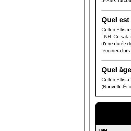
5-
Alex Turcot
Quel est 
Colten Ellis 
LNH. Ce salair
d'une durée de
terminera lor
Quel âge
Colten Ellis a
(Nouvelle-Éco
LNH