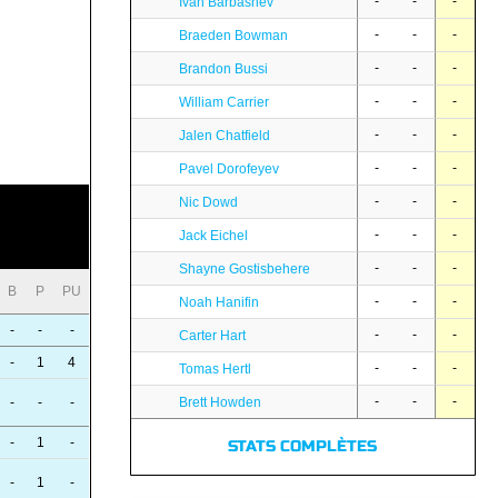
-
-
-
Ivan Barbashev
-
-
-
Braeden Bowman
-
-
-
Brandon Bussi
-
-
-
William Carrier
-
-
-
Jalen Chatfield
-
-
-
Pavel Dorofeyev
-
-
-
Nic Dowd
-
-
-
Jack Eichel
-
-
-
Shayne Gostisbehere
B
P
PU
-
-
-
Noah Hanifin
-
-
-
-
-
-
Carter Hart
-
1
4
-
-
-
Tomas Hertl
-
-
-
Brett Howden
-
-
-
-
1
-
STATS COMPLÈTES
-
1
-