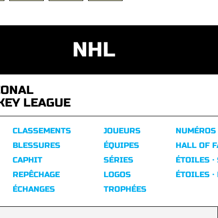
NHL
IONAL
KEY LEAGUE
CLASSEMENTS
JOUEURS
NUMÉROS
BLESSURES
ÉQUIPES
HALL OF 
CAPHIT
SÉRIES
ÉTOILES ·
REPÊCHAGE
LOGOS
ÉTOILES ·
ÉCHANGES
TROPHÉES