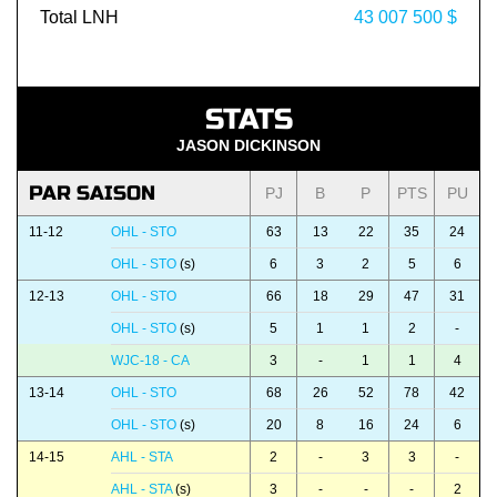
Total LNH
43 007 500 $
STATS
JASON DICKINSON
PAR SAISON
PJ
B
P
PTS
PU
11-12
OHL - STO
63
13
22
35
24
OHL - STO
(s)
6
3
2
5
6
12-13
OHL - STO
66
18
29
47
31
OHL - STO
(s)
5
1
1
2
-
WJC-18 - CA
3
-
1
1
4
13-14
OHL - STO
68
26
52
78
42
OHL - STO
(s)
20
8
16
24
6
14-15
AHL - STA
2
-
3
3
-
AHL - STA
(s)
3
-
-
-
2