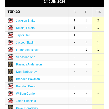
14 JUIN 2026
TOP 20
B
P
PTS
1
1
2
Jackson Blake
1
-
1
Nikolaj Ehlers
1
-
1
Taylor Hall
-
1
1
Jaccob Slavin
-
1
1
Logan Stankoven
-
-
-
Sebastian Aho
-
-
-
Rasmus Andersson
-
-
-
Ivan Barbashev
-
-
-
Braeden Bowman
-
-
-
Brandon Bussi
-
-
-
William Carrier
-
-
-
Jalen Chatfield
-
-
-
Pavel Dorofeyev