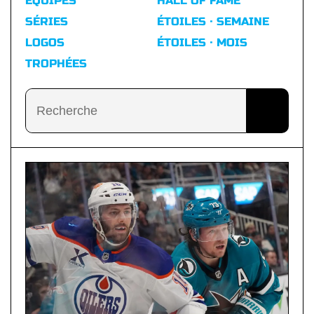
ÉQUIPES
HALL OF FAME
SÉRIES
ÉTOILES · SEMAINE
LOGOS
ÉTOILES · MOIS
TROPHÉES