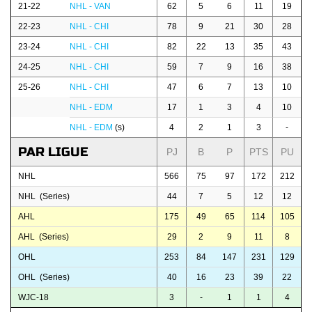
21-22
NHL - VAN
62
5
6
11
19
22-23
NHL - CHI
78
9
21
30
28
23-24
NHL - CHI
82
22
13
35
43
24-25
NHL - CHI
59
7
9
16
38
25-26
NHL - CHI
47
6
7
13
10
NHL - EDM
17
1
3
4
10
NHL - EDM
(s)
4
2
1
3
-
PAR LIGUE
PJ
B
P
PTS
PU
NHL
566
75
97
172
212
NHL (Series)
44
7
5
12
12
AHL
175
49
65
114
105
AHL (Series)
29
2
9
11
8
OHL
253
84
147
231
129
OHL (Series)
40
16
23
39
22
WJC-18
3
-
1
1
4