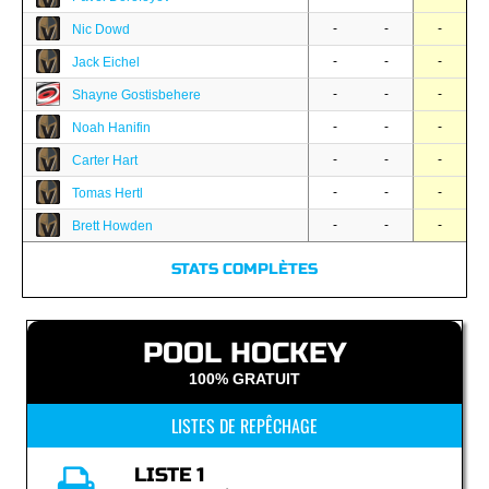
-
-
-
Nic Dowd
-
-
-
Jack Eichel
-
-
-
Shayne Gostisbehere
-
-
-
Noah Hanifin
-
-
-
Carter Hart
-
-
-
Tomas Hertl
-
-
-
Brett Howden
STATS COMPLÈTES
POOL HOCKEY
100% GRATUIT
LISTES DE REPÊCHAGE
LISTE 1