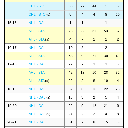
OHL - STO
56
27
44
71
32
OHL - STO
(s)
9
4
4
8
10
15-16
NHL - DAL
1
1
-
1
-
AHL - STA
73
22
31
53
32
AHL - STA
(s)
4
-
1
1
2
16-17
NHL - DAL
10
2
-
2
-
AHL - STA
58
9
21
30
41
17-18
NHL - DAL
27
-
2
2
17
AHL - STA
42
18
10
28
32
AHL - STA
(s)
22
2
8
10
4
18-19
NHL - DAL
67
6
16
22
23
NHL - DAL
(s)
13
3
2
5
4
19-20
NHL - DAL
65
9
12
21
6
NHL - DAL
(s)
27
2
2
4
8
20-21
NHL - DAL
51
7
8
15
18