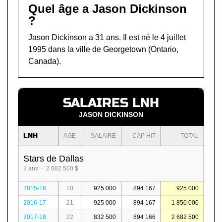
Quel âge a Jason Dickinson
?
Jason Dickinson a 31 ans. Il est né le 4 juillet
1995 dans la ville de Georgetown (Ontario,
Canada).
SALAIRES LNH
JASON DICKINSON
LNH
AGE
SALAIRE
CAP HIT
TOTAL
Stars de Dallas
3 ans · 2 682 500 $
2015-16
20
925 000
894 167
925 000
2016-17
21
925 000
894 167
1 850 000
2017-18
22
832 500
894 166
2 682 500