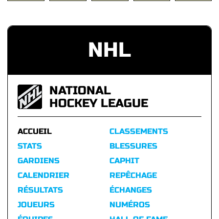
NHL
NATIONAL
HOCKEY LEAGUE
ACCUEIL
CLASSEMENTS
STATS
BLESSURES
GARDIENS
CAPHIT
CALENDRIER
REPÊCHAGE
RÉSULTATS
ÉCHANGES
JOUEURS
NUMÉROS