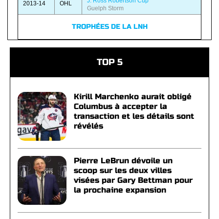
J. Ross Robertson Cup
2013-14
OHL
Guelph Storm
TROPHÉES DE LA LNH
TOP 5
Kirill Marchenko aurait obligé
Columbus à accepter la
transaction et les détails sont
révélés
Pierre LeBrun dévoile un
scoop sur les deux villes
visées par Gary Bettman pour
la prochaine expansion