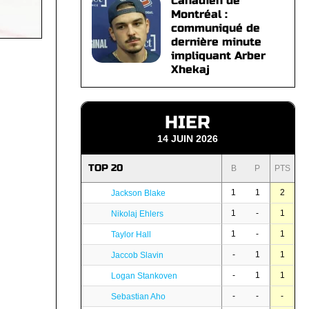
Canadien de
Montréal :
communiqué de
dernière minute
impliquant Arber
Xhekaj
HIER
14 JUIN 2026
TOP 20
B
P
PTS
1
1
2
Jackson Blake
1
-
1
Nikolaj Ehlers
1
-
1
Taylor Hall
-
1
1
Jaccob Slavin
-
1
1
Logan Stankoven
-
-
-
Sebastian Aho