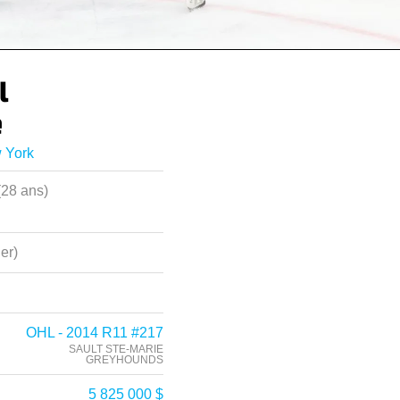
l
e
 York
(28 ans)
ier)
OHL - 2014 R11 #217
SAULT STE-MARIE
GREYHOUNDS
5 825 000 $