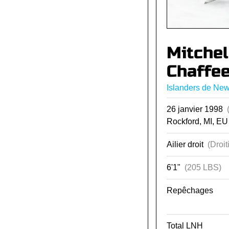
Mitchel
Chaffe
Islanders de New
26 janvier 1998
Rockford, MI, EU
Ailier droit
(Droit
6'1"
(205 LBS)
Repêchages
Total LNH