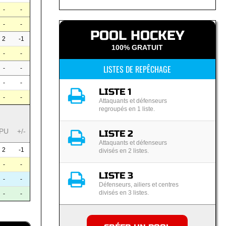
-
-
-
-
POOL HOCKEY
2
-1
100% GRATUIT
-
-
LISTES DE REPÊCHAGE
-
-
-
-
LISTE 1
-
-
Attaquants et défenseurs
regroupés en 1 liste.
PU
+/-
LISTE 2
Attaquants et défenseurs
2
-1
divisés en 2 listes.
-
-
LISTE 3
-
-
Défenseurs, ailiers et centres
divisés en 3 listes.
-
-