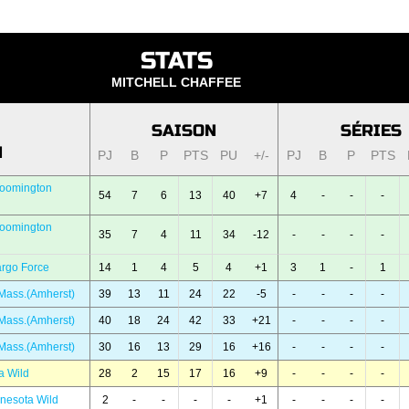
STATS
MITCHELL CHAFFEE
SAISON
SÉRIES
N
PJ
B
P
PTS
PU
+/-
PJ
B
P
PTS
loomington
54
7
6
13
40
+7
4
-
-
-
loomington
35
7
4
11
34
-12
-
-
-
-
rgo Force
14
1
4
5
4
+1
3
1
-
1
Mass.(Amherst)
39
13
11
24
22
-5
-
-
-
-
Mass.(Amherst)
40
18
24
42
33
+21
-
-
-
-
Mass.(Amherst)
30
16
13
29
16
+16
-
-
-
-
a Wild
28
2
15
17
16
+9
-
-
-
-
nesota Wild
2
-
-
-
-
+1
-
-
-
-