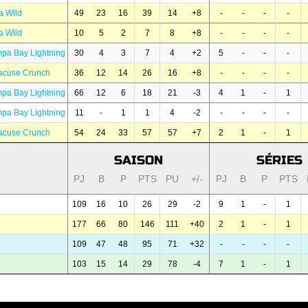
a Wild
49
23
16
39
14
+8
-
-
-
-
a Wild
10
5
2
7
8
+8
-
-
-
-
pa Bay Lightning
30
4
3
7
4
+2
5
-
-
-
acuse Crunch
36
12
14
26
16
+8
-
-
-
-
pa Bay Lightning
66
12
6
18
21
-3
4
1
-
1
pa Bay Lightning
11
-
1
1
4
-2
-
-
-
-
acuse Crunch
54
24
33
57
57
+7
2
1
-
1
SAISON
SÉRIES
PJ
B
P
PTS
PU
+/-
PJ
B
P
PTS
109
16
10
26
29
-2
9
1
-
1
177
66
80
146
111
+40
2
1
-
1
109
47
48
95
71
+32
-
-
-
-
103
15
14
29
78
-4
7
1
-
1