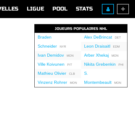
VELLES
LIGUE
POOL
STATS
JOUEURS POPULAIRES NHL
Braden
Alex DeBrincat
DET
Schneider
Leon Draisaitl
NYR
EDM
Ivan Demidov
Arber Xhekaj
MON
MON
Ville Koivunen
Nikita Grebenkin
PIT
PHI
Mathieu Olivier
S.
CLB
Vinzenz Rohrer
Montembeault
MON
MON