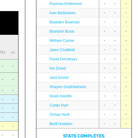
-
-
-
Rasmus Andersson
-
-
-
Ivan Barbashev
-
-
-
Braeden Bowman
-
-
-
Brandon Bussi
-
-
-
William Carrier
-
-
-
Jalen Chatfield
PU
+/-
-
-
-
Pavel Dorofeyev
-
-
-
-
-
Nic Dowd
-
-
-
Jack Eichel
-
-
-
-
-
Shayne Gostisbehere
-
-
-
-
-
Noah Hanifin
-
-
-
-
-
Carter Hart
-
-
-
-
-
Tomas Hertl
-
-
-
-
-
Brett Howden
-
-
-
-
STATS COMPLÈTES