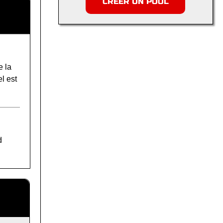
CRÉER UN POOL
e la
l est
d