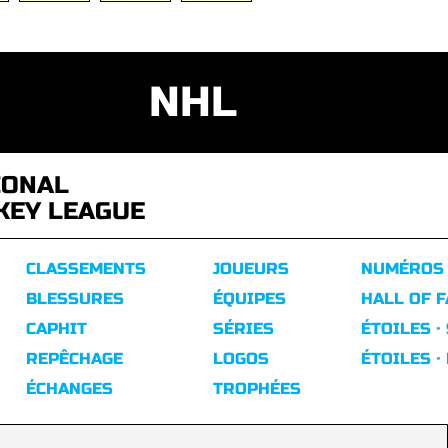
NHL
IONAL
KEY LEAGUE
CLASSEMENTS
JOUEURS
NUMÉROS
BLESSURES
ÉQUIPES
HALL OF 
CAPHIT
SÉRIES
ÉTOILES ·
REPÊCHAGE
LOGOS
ÉTOILES ·
ÉCHANGES
TROPHÉES