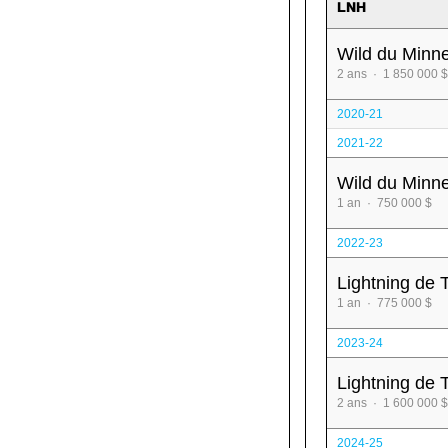
LNH
Wild du Minn
2 ans · 1 850 000 $
2020-21
2021-22
Wild du Minn
1 an · 750 000 $
2022-23
Lightning de
1 an · 775 000 $
2023-24
Lightning de
2 ans · 1 600 000 $
2024-25